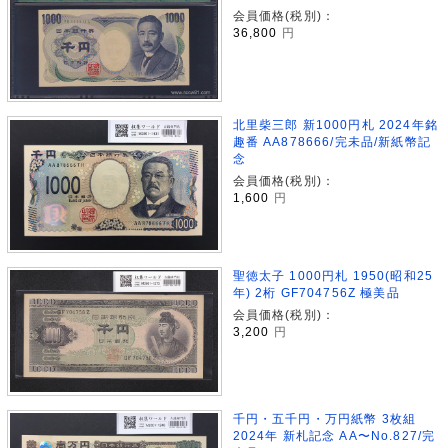
会員価格(税別)：
36,800
円
北里柴三郎 新1000円札 2024年銘
趣番 AA878666/完未品/新紙幣記
念
会員価格(税別)：
1,600
円
聖徳太子 1000円札 1950(昭和25
年) 2桁 GF704756Z 極美品
会員価格(税別)：
3,200
円
千円・五千円・万円紙幣 3枚組
2024年 新札記念 AA〜No.827/完