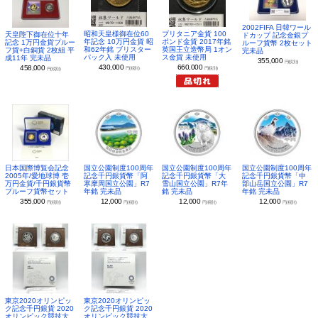
2002FIFA 日韓ワール
昭和天皇様御在位60
ブリタニア金貨 100
天皇陛下御在位十年
ドカップ 記念金銀プ
年記念 10万円金貨 昭
ポンド金貨 2017年銘
記念 1万円金貨プルー
ルーフ貨幣 2枚セット
和62年銘 ブリスター
英国王立造幣局 1オン
フ貨+白銅貨 2枚組 平
完未品
パック入 未使用
ス金貨 未使用
成11年 完未品
355,000
円(税別)
430,000
660,000
458,000
円(税別)
円(税別)
円(税別)
日本国際博覧会記念
国立公園制度100周年
国立公園制度100周年
国立公園制度100周年
2005年/愛地球博 壱
記念千円銀貨幣「阿
記念千円銀貨幣「大
記念千円銀貨幣「中
万円金貨/千円銀貨幣
寒摩周国立公園」R7
雪山国立公園」R7年
部山岳国立公園」R7
プルーフ貨幣セット
年銘 完未品
銘 完未品
年銘 完未品
355,000
12,000
12,000
12,000
円(税別)
円(税別)
円(税別)
円(税別)
東京2020オリンピッ
東京2020オリンピッ
ク記念千円銀貨 2020
ク記念千円銀貨 2020
オリンピック競技大
オリンピック競技大