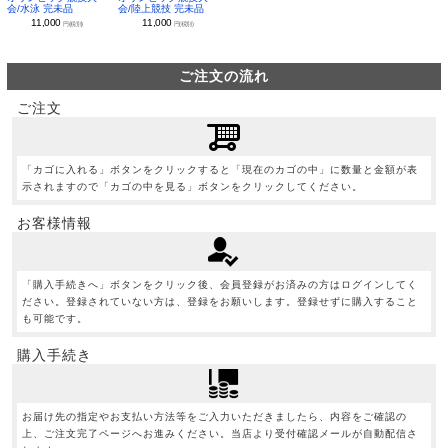
会/水泳 完未品
会/陸上競技 完未品
11,000
11,000
円(税別)
円(税別)
ご注文の流れ
ご注文
「カゴに入れる」ボタンをクリックすると「現在のカゴの中」に数量と金額が表
示されますので「カゴの中を見る」ボタンをクリックしてください。
お客様情報
「購入手続きへ」ボタンをクリック後、会員登録がお済みの方はログインしてく
ださい。登録されていない方は、登録をお願いします。登録せずに購入すること
も可能です。
購入手続き
お届け先の指定やお支払い方法等をご入力いただきましたら、内容をご確認の
上、ご注文完了ページへお進みください。当店より受付確認メールが自動配信さ