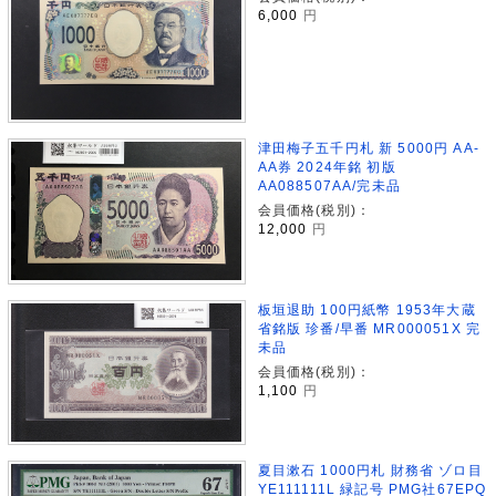
6,000
円
津田梅子五千円札 新 5000円 AA-
AA券 2024年銘 初版
AA088507AA/完未品
会員価格(税別)：
12,000
円
板垣退助 100円紙幣 1953年大蔵
省銘版 珍番/早番 MR000051X 完
未品
会員価格(税別)：
1,100
円
夏目漱石 1000円札 財務省 ゾロ目
YE111111L 緑記号 PMG社67EPQ