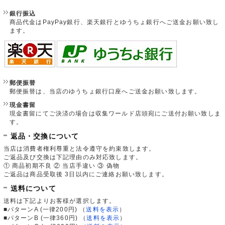
銀行振込
商品代金はPayPay銀行、楽天銀行とゆうちょ銀行へご送金お願い致し
ます。
郵便振替
郵便振替は、当店のゆうちょ銀行口座へご送金お願い致します。
現金書留
現金書留にてご決済の場合は収集ワールド店頭宛にご送付お願い致しま
す。
返品・交換について
当店は消費者権利尊重と法令遵守を約束致します。
ご返品及び交換は下記理由のみ対応致します。
① 商品初期不良 ② 当店手違い ③ 偽物
ご返品は商品受取後 3日以内にご連絡お願い致します。
送料について
送料は下記よりお客様が選択します。
■パターンA (一律200円)
（
送料を表示
）
■パターンB (一律360円)
（
送料を表示
）