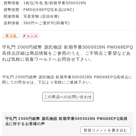
貨幣情報 : 1桁/記号色 黒/前期早番S000028N
貨幣状態 : PMG社68EPQ完未品(UNC)
関連情報 : 写真実物 (店頭在庫)
送料情報 : 360円〜ご選択可(同梱可)
希少品
チャンス
守礼門 2000円紙幣 源氏物語 前期早番S000028N PMG68EPQ
高得点詳細は商品情報をご参照のうえ、ご不明点ご要望などあ
れば気軽に収集ワールドへお問合せ下さい。
守礼門 2000円紙幣 源氏物語 前期早番S000028N PMG68EPQ高得点に
関しての問合せは、下記より気軽にご連絡下さい。
この商品へのお問い合わせ
守礼門 2000円紙幣 源氏物語 前期早番S000028N PMG68EPQ高得
点に対するお客様の声
新規コメントを書き込む