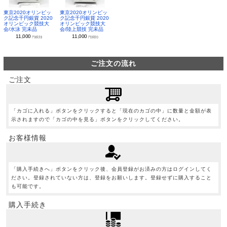
東京2020オリンピッ
東京2020オリンピッ
ク記念千円銀貨 2020
ク記念千円銀貨 2020
オリンピック競技大
オリンピック競技大
会/水泳 完未品
会/陸上競技 完未品
11,000
11,000
円(税別)
円(税別)
ご注文の流れ
ご注文
「カゴに入れる」ボタンをクリックすると「現在のカゴの中」に数量と金額が表
示されますので「カゴの中を見る」ボタンをクリックしてください。
お客様情報
「購入手続きへ」ボタンをクリック後、会員登録がお済みの方はログインしてく
ださい。登録されていない方は、登録をお願いします。登録せずに購入すること
も可能です。
購入手続き