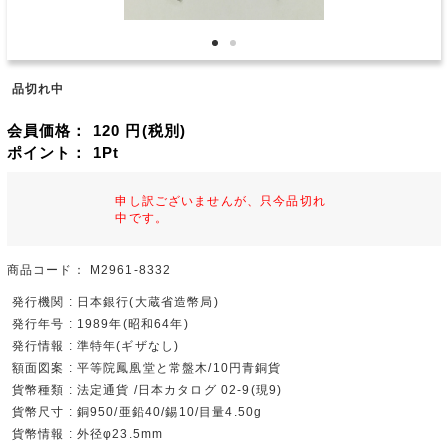
品切れ中
会員価格：
120
円(税別)
ポイント：
1
Pt
申し訳ございませんが、只今品切れ
中です。
商品コード：
M2961-8332
発行機関 : 日本銀行(大蔵省造幣局)
発行年号 : 1989年(昭和64年)
発行情報 : 準特年(ギザなし)
額面図案 : 平等院鳳凰堂と常盤木/10円青銅貨
貨幣種類 : 法定通貨 /日本カタログ 02-9(現9)
貨幣尺寸 : 銅950/亜鉛40/錫10/目量4.50g
貨幣情報 : 外径φ23.5mm