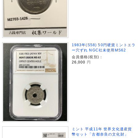
1983年(S58) 50円硬貨ミントエラ
ー穴ずれ NGC社未使用MS62
会員価格(税別)：
26,000
円
ミント 平成11年 世界文化遺産貨
幣セット「古都奈良の文化財」