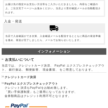
お届け先の指定やお支払い方法等をご入力いただきましたら、内容をご確認の
上、ご注文完了ページへお進みください。当店より受付確認メールが自動配信さ
れます。
入金・発送
当店で入金確認ができ次第、入金確認メールを配信するとともに商品の発送準備
を進め、発送が完了しましたら、メールでお知らせいたします。
インフォメーション
お支払いについて
当店では、 クレジットカード決済、 PayPal エクスプレスチェックアウ
ト、 銀行振込、 郵便振替、 現金書留、 をご用意しております。
クレジットカード決済
PayPal エクスプレスチェックアウト
クレジット決済もPayPalをお勧め致します。
「買い手保護制度」もご適用になっておりますが、
金券類商品はクレジット利用不可となります。