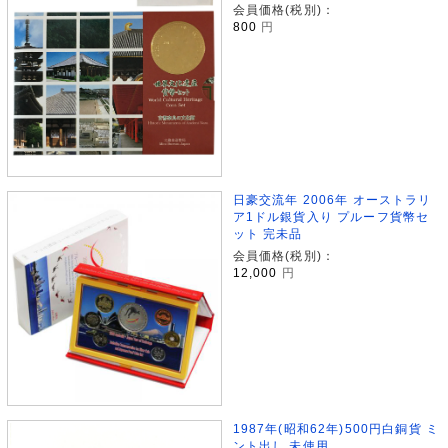
会員価格(税別)：
800
円
日豪交流年 2006年 オーストラリ
ア1ドル銀貨入り プルーフ貨幣セ
ット 完未品
会員価格(税別)：
12,000
円
1987年(昭和62年)500円白銅貨 ミ
ント出し 未使用