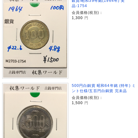
銀貨/昭和39年銘(1964年) 美
品-1754
会員価格(税別)：
1,300
円
500円白銅貨 昭和64年銘 (特年) ミ
ント仕様/五百円白銅貨 完未品
会員価格(税別)：
1,500
円