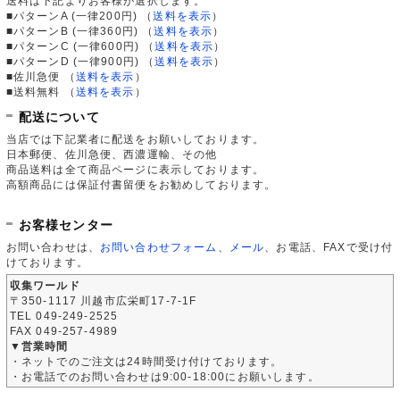
送料は下記よりお客様が選択します。
■パターンA (一律200円)
（
送料を表示
）
■パターンB (一律360円)
（
送料を表示
）
■パターンC (一律600円)
（
送料を表示
）
■パターンD (一律900円)
（
送料を表示
）
■佐川急便
（
送料を表示
）
■送料無料
（
送料を表示
）
配送について
当店では下記業者に配送をお願いしております。
日本郵便、佐川急便、西濃運輸、その他
商品送料は全て商品ページに表示しております。
高額商品には保証付書留便をお勧めしております。
お客様センター
お問い合わせは、
お問い合わせフォーム
、
メール
、お電話、FAXで受け付
けております。
収集ワールド
〒350-1117 川越市広栄町17-7-1F
TEL 049-249-2525
FAX 049-257-4989
▼営業時間
・ネットでのご注文は24時間受け付けております。
・お電話でのお問い合わせは9:00-18:00にお願いします。