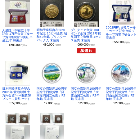
2002FIFA 日韓ワール
昭和天皇様御在位60
ブリタニア金貨 100
天皇陛下御在位十年
ドカップ 記念金銀プ
年記念 10万円金貨 昭
ポンド金貨 2017年銘
記念 1万円金貨プルー
ルーフ貨幣 2枚セット
和62年銘 ブリスター
英国王立造幣局 1オン
フ貨+白銅貨 2枚組 平
完未品
パック入 未使用
ス金貨 未使用
成11年 完未品
355,000
円(税別)
430,000
660,000
458,000
円(税別)
円(税別)
円(税別)
日本国際博覧会記念
国立公園制度100周年
国立公園制度100周年
国立公園制度100周年
2005年/愛地球博 壱
記念千円銀貨幣「阿
記念千円銀貨幣「大
記念千円銀貨幣「中
万円金貨/千円銀貨幣
寒摩周国立公園」R7
雪山国立公園」R7年
部山岳国立公園」R7
プルーフ貨幣セット
年銘 完未品
銘 完未品
年銘 完未品
355,000
12,000
12,000
12,000
円(税別)
円(税別)
円(税別)
円(税別)