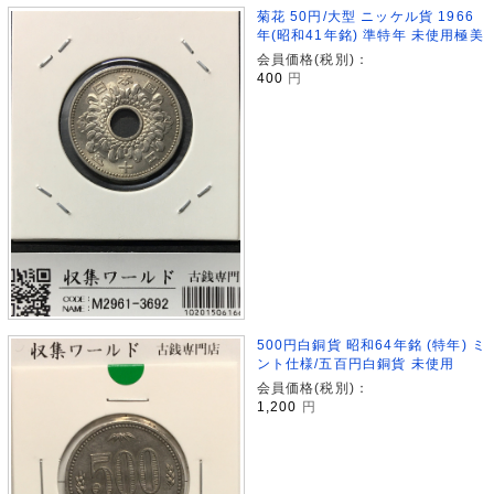
菊花 50円/大型 ニッケル貨 1966
年(昭和41年銘) 準特年 未使用極美
会員価格(税別)：
400
円
500円白銅貨 昭和64年銘 (特年) ミ
ント仕様/五百円白銅貨 未使用
会員価格(税別)：
1,200
円