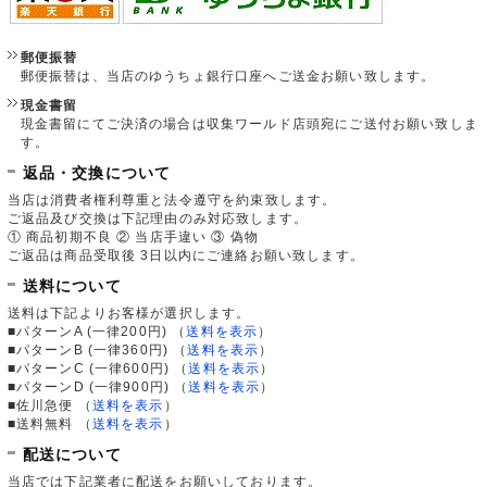
郵便振替
郵便振替は、当店のゆうちょ銀行口座へご送金お願い致します。
現金書留
現金書留にてご決済の場合は収集ワールド店頭宛にご送付お願い致しま
す。
返品・交換について
当店は消費者権利尊重と法令遵守を約束致します。
ご返品及び交換は下記理由のみ対応致します。
① 商品初期不良 ② 当店手違い ③ 偽物
ご返品は商品受取後 3日以内にご連絡お願い致します。
送料について
送料は下記よりお客様が選択します。
■パターンA (一律200円)
（
送料を表示
）
■パターンB (一律360円)
（
送料を表示
）
■パターンC (一律600円)
（
送料を表示
）
■パターンD (一律900円)
（
送料を表示
）
■佐川急便
（
送料を表示
）
■送料無料
（
送料を表示
）
配送について
当店では下記業者に配送をお願いしております。