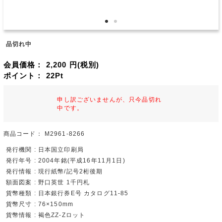
品切れ中
会員価格：
2,200
円(税別)
ポイント：
22
Pt
申し訳ございませんが、只今品切れ
中です。
商品コード：
M2961-8266
発行機関 : 日本国立印刷局
発行年号 : 2004年銘(平成16年11月1日)
発行情報 : 現行紙幣/記号2桁後期
額面図案 : 野口英世 1千円札
貨幣種類 : 日本銀行券E号 カタログ11-85
貨幣尺寸 : 76×150mm
貨幣情報 : 褐色ZZ-Zロット