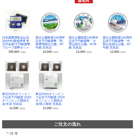
日本国際博覧会記念
国立公園制度100周年
国立公園制度100周年
国立公園制度100周年
2005年/愛地球博 壱
記念千円銀貨幣「阿
記念千円銀貨幣「大
記念千円銀貨幣「中
万円金貨/千円銀貨幣
寒摩周国立公園」R7
雪山国立公園」R7年
部山岳国立公園」R7
プルーフ貨幣セット
年銘 完未品
銘 完未品
年銘 完未品
355,000
12,000
12,000
12,000
円(税別)
円(税別)
円(税別)
円(税別)
東京2020オリンピッ
東京2020オリンピッ
ク記念千円銀貨 2020
ク記念千円銀貨 2020
オリンピック競技大
オリンピック競技大
会/水泳 完未品
会/陸上競技 完未品
11,000
11,000
円(税別)
円(税別)
ご注文の流れ
ご注文