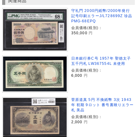
関連商品
守礼門 2000円紙幣/2000年発行
記号印刷エラーJ/L728699Z 珍品
PMG-68EPQ
会員価格(税別)：
350,000
円
日本銀行券C号 1957年 聖徳太子
五千円札 LW367554L 未使用
会員価格(税別)：
6,000
円
菅原道真 5円 不換紙幣 3次 1943
年 初期 9ロット 番号裏映りエラー
札 美品
会員価格(税別)：
2,000
円