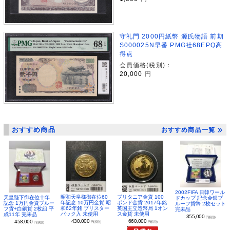
守礼門 2000円紙幣 源氏物語 前期
S000025N早番 PMG社68EPQ高
得点
会員価格(税別)：
20,000
円
おすすめ商品
おすすめ商品一覧
2002FIFA 日韓ワール
昭和天皇様御在位60
ブリタニア金貨 100
天皇陛下御在位十年
ドカップ 記念金銀プ
年記念 10万円金貨 昭
ポンド金貨 2017年銘
記念 1万円金貨プルー
ルーフ貨幣 2枚セット
和62年銘 ブリスター
英国王立造幣局 1オン
フ貨+白銅貨 2枚組 平
完未品
パック入 未使用
ス金貨 未使用
成11年 完未品
355,000
円(税別)
430,000
660,000
458,000
円(税別)
円(税別)
円(税別)