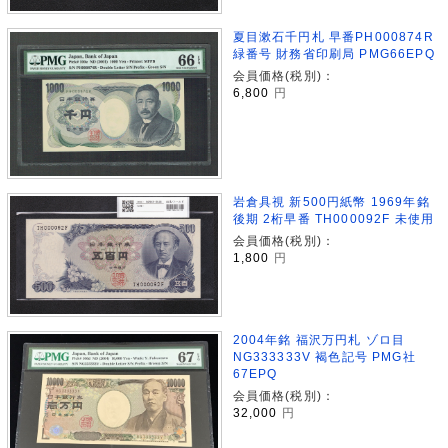
夏目漱石千円札 早番PH000874R
緑番号 財務省印刷局 PMG66EPQ
会員価格(税別)：
6,800
円
岩倉具視 新500円紙幣 1969年銘
後期 2桁早番 TH000092F 未使用
会員価格(税別)：
1,800
円
2004年銘 福沢万円札 ゾロ目
NG333333V 褐色記号 PMG社
67EPQ
会員価格(税別)：
32,000
円