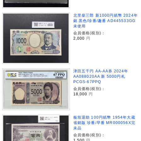
北里柴三郎 新1000円紙幣 2024年
銘 黒色/珍番/趣番 AD445533GG
未使用
会員価格(税別)：
2,000
円
津田五千円 AA-AA券 2024年
AA088020AA 新 5000円札
PCGS-67PPQ
会員価格(税別)：
18,000
円
板垣退助 100円紙幣 1954年大蔵
省銘版 珍番/早番 MR000056X完
未品
会員価格(税別)：
1,500
円