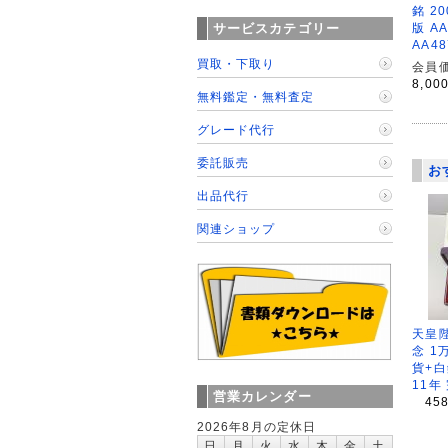
銘 2
サービスカテゴリー
版 A
AA4
買取・下取り
会員価
8,00
無料鑑定・無料査定
グレード代行
委託販売
お
出品代行
関連ショップ
天皇
念 1
貨+白
11年
営業カレンダー
45
2026年8月の定休日
日
月
火
水
木
金
土