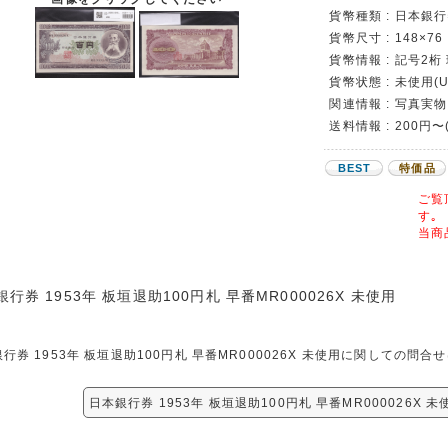
貨幣種類 : 日本銀行
貨幣尺寸 : 148×76
貨幣情報 : 記号2桁 
貨幣状態 : 未使用(U
関連情報 : 写真実物
送料情報 : 200円〜
BEST
特価品
ご覧
す｡
当商
行券 1953年 板垣退助100円札 早番MR000026X 未使用
行券 1953年 板垣退助100円札 早番MR000026X 未使用に関しての
日本銀行券 1953年 板垣退助100円札 早番MR000026X