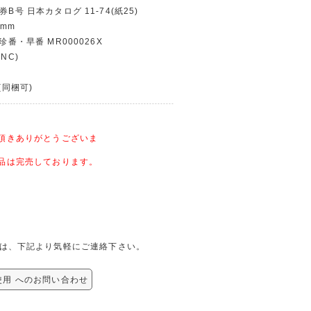
券B号 日本カタログ 11-74(紙25)
 mm
珍番・早番 MR000026X
NC)
(同梱可)
頂きありがとうございま
品は完売しております。
問合せは、下記より気軽にご連絡下さい。
 未使用 へのお問い合わせ