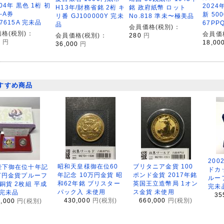
004年 黒色 1桁 初
2024年
銘 政府紙幣 ロット
H13年/財務省銘 2桁 キ
A-A券
新 50
No.818 準未〜極美品
リ番 GJ100000Y 完未
87615A 完未品
67PP
品
会員価格(税別)：
格(税別)：
会員価
280
円
会員価格(税別)：
0
円
18,00
36,000
円
すすめ商品
200
昭和天皇様御在位60
ブリタニア金貨 100
陛下御在位十年記
ドカ
年記念 10万円金貨 昭
ポンド金貨 2017年銘
万円金貨プルーフ
ルー
和62年銘 ブリスター
英国王立造幣局 1オン
銅貨 2枚組 平成
完未
パック入 未使用
ス金貨 未使用
 完未品
35
430,000
円(税別)
660,000
円(税別)
8,000
円(税別)