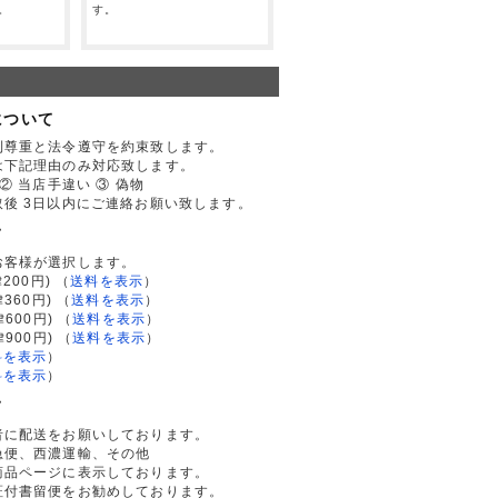
。
す。
について
利尊重と法令遵守を約束致します。
は下記理由のみ対応致します。
② 当店手違い ③ 偽物
後 3日以内にご連絡お願い致します。
て
お客様が選択します。
200円)
（
送料を表示
）
律360円)
（
送料を表示
）
律600円)
（
送料を表示
）
律900円)
（
送料を表示
）
料を表示
）
料を表示
）
て
者に配送をお願いしております。
急便、西濃運輸、その他
商品ページに表示しております。
証付書留便をお勧めしております。