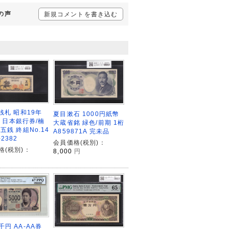
様の声
新規コメントを書き込む
銭札 昭和19年
夏目漱石 1000円紙幣
4) 日本銀行券/楠
大蔵省銘 緑色/前期 1桁
五銭 終組No.14
A859871A 完未品
2382
会員価格(税別)：
格(税別)：
8,000
円
円 AA-AA券