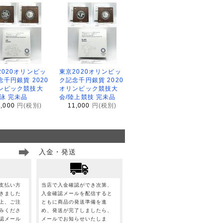
2020オリンピッ
東京2020オリンピッ
念千円銀貨 2020
ク記念千円銀貨 2020
ンピック競技大
オリンピック競技大
水泳 完未品
会/陸上競技 完未品
1,000
円(税別)
11,000
円(税別)
入金・発送
支払い方
当店で入金確認ができ次第、
きました
入金確認メールを配信すると
上、ご注
ともに商品の発送準備を進
みくださ
め、発送が完了しましたら、
認メール
メールでお知らせいたしま