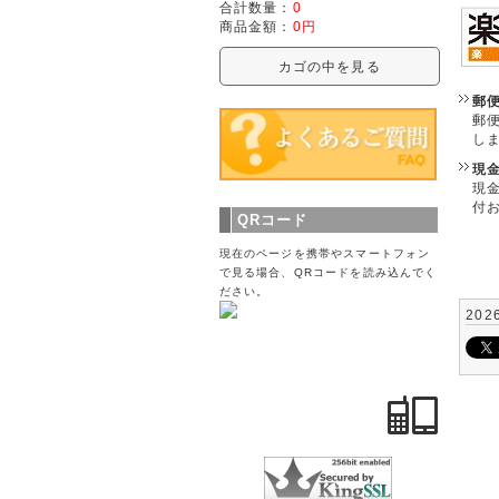
合計数量：
0
商品金額：
0円
カゴの中を見る
郵
郵
し
現
現
付
QRコード
現在のページを携帯やスマートフォン
で見る場合、QRコードを読み込んでく
ださい。
202