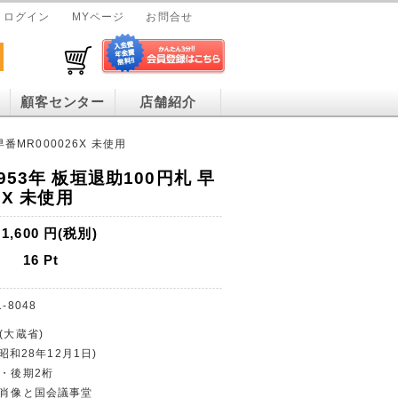
ログイン
MYページ
お問合せ
顧客センター
店舗紹介
番MR000026X 未使用
953年 板垣退助100円札 早
6X 未使用
1,600
円(税別)
16
Pt
1-8048
(大蔵省)
(昭和28年12月1日)
止・後期2桁
助肖像と国会議事堂