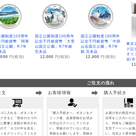
園制度100周年
国立公園制度100周年
国立公園制度100周年
千円銀貨幣「阿寒
記念千円銀貨幣「大雪
記念千円銀貨幣「中部
東京
国立公園」R7年
山国立公園」R7年銘
山岳国立公園」R7年
ク記
未品
完未品
銘 完未品
オリ
,000
円(税別)
12,000
円(税別)
12,000
円(税別)
会/
1
ご注文の流れ
注文
お客様情報
購入手続き
カゴに入れる」ボタンをク
「購入手続きへ」ボタンをク
お届け先の指定やお
ックすると「現在のカゴの
リック後、会員登録がお済み
法等をご入力いただ
」に数量と金額が表示され
の方はログインしてくださ
ら、内容をご確認の
すので「カゴの中を見る」
い。登録されていない方は、
文完了ページへお進
タンをクリックしてくださ
登録をお願いします。登録せ
い。当店より受付確