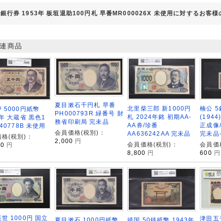
銀行券 1953年 板垣退助100円札 早番MR000026X 未使用に対するお客
連商品
夏目漱石千円札 早番
北里柴三郎 新1000円
楠公 5
 5000円紙幣
PH000793R 緑番号 財
札 2024年銘 初期AA-
(194
4年 大蔵省 黒色1
務省印刷局 完未品
AA券/珍番
正成像/
540778B 未使用
会員価格(税別)：
AA636242AA 完未品
完未品-
格(税別)：
2,000
円
会員価格(税別)：
会員価
00
円
8,800
円
600
円
世 1000円 国立
津田五千
靖国 50銭紙幣 1943年
夏目漱石 1000円紙幣