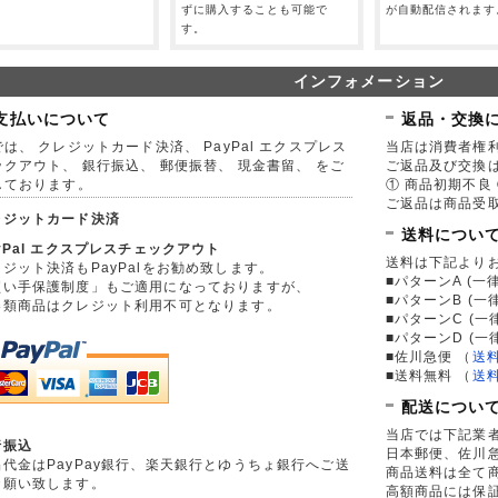
。
ずに購入することも可能で
が自動配信されます
す。
インフォメーション
支払いについて
返品・交換
は、 クレジットカード決済、 PayPal エクスプレス
当店は消費者権
ックアウト、 銀行振込、 郵便振替、 現金書留、 をご
ご返品及び交換
しております。
① 商品初期不良 
ご返品は商品受取
レジットカード決済
送料につい
yPal エクスプレスチェックアウト
送料は下記より
ジット決済もPayPalをお勧め致します。
■パターンA (一律
買い手保護制度」もご適用になっておりますが、
■パターンB (一
券類商品はクレジット利用不可となります。
■パターンC (一
■パターンD (一
■佐川急便
（
送
■送料無料
（
送
配送につい
当店では下記業
行振込
日本郵便、佐川
品代金はPayPay銀行、楽天銀行とゆうちょ銀行へご送
商品送料は全て
お願い致します。
高額商品には保