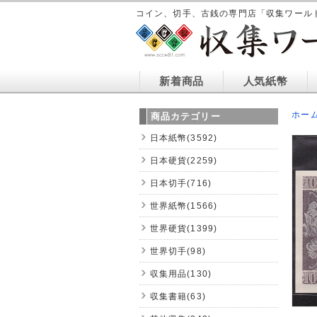
コイン、切手、古銭の専門店「収集ワール
新着商品
人気紙幣
ホー
商品カテゴリー
日本紙幣(3592)
日本硬貨(2259)
日本切手(716)
世界紙幣(1566)
世界硬貨(1399)
世界切手(98)
収集用品(130)
収集書籍(63)