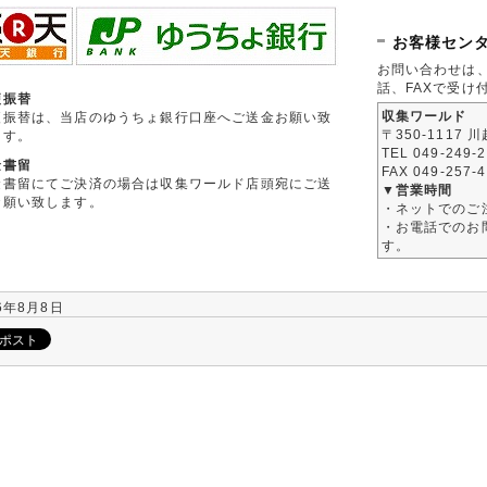
お客様セン
お問い合わせは
話、FAXで受け
便振替
収集ワールド
便振替は、当店のゆうちょ銀行口座へご送金お願い致
〒350-1117 
ます。
TEL 049-249-
金書留
FAX 049-257-
金書留にてご決済の場合は収集ワールド店頭宛にご送
▼営業時間
お願い致します。
・ネットでのご
・お電話でのお問
す。
6年8月8日