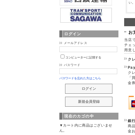
い
お
ログイン
当店で
メールアドレス
チェ
用意
コンピューターに記憶する
ク
パスワード
Pa
クレ
「
パスワードを忘れた方はこちら
金
現在のカゴの中
銀
▼カート内に商品はございませ
商
ん。
金