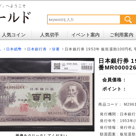
ド」へようこそ
人気コイン
人気切手
イベント案内
ご利用案内
ム
日本紙幣
日本銀行券
珍番
日本銀行券 1953年 板垣退助100円札 早
日本銀行券 1
番MR00002
会員価格：
ポイント：
商品コード：
M296
発行機関 : 日本銀行
発行年号 : 1953年
発行情報 : 発行停
額面図案 : 板垣退
画像をクリックしてください