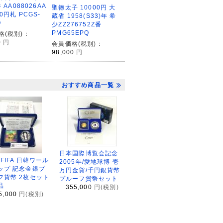
 AA088026AA
聖徳太子 10000円 大
00円札 PCGS-
蔵省 1958(S33)年 希
Q
少ZZ276752Z番
PMG65EPQ
格(税別)：
0
円
会員価格(税別)：
98,000
円
おすすめ商品一覧
日本国際博覧会記念
2FIFA 日韓ワール
2005年/愛地球博 壱
ップ 記念金銀プ
万円金貨/千円銀貨幣
フ貨幣 2枚セット
プルーフ貨幣セット
品
355,000
円(税別)
5,000
円(税別)