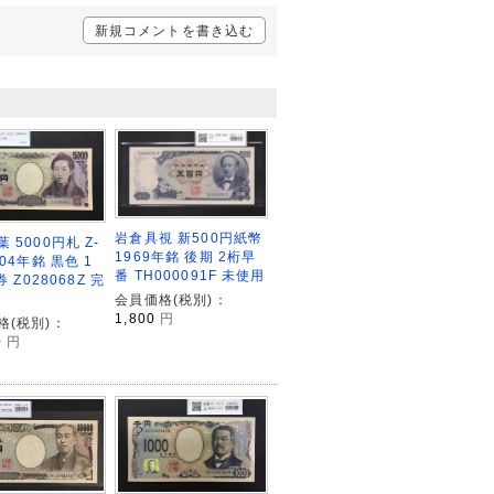
声
新規コメントを書き込む
岩倉具視 新500円紙幣
 5000円札 Z-
1969年銘 後期 2桁早
004年銘 黒色 1
番 TH000091F 未使用
券 Z028068Z 完
会員価格(税別)：
1,800
円
格(税別)：
0
円