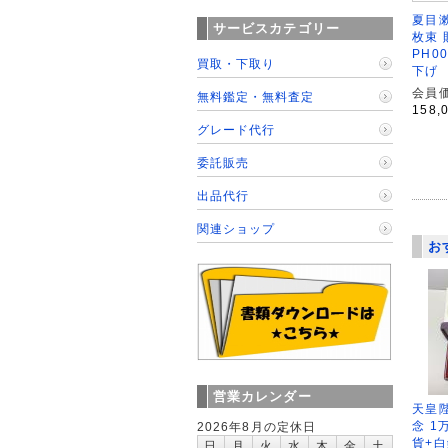
夏目漱
サービスカテゴリー
枚束 
PH00
買取・下取り
下げ
会員価
無料鑑定・無料査定
158,
グレード代行
委託販売
出品代行
関連ショップ
お
営業カレンダー
天皇
念 1
2026年8月の定休日
貨+白
日
月
火
水
木
金
土