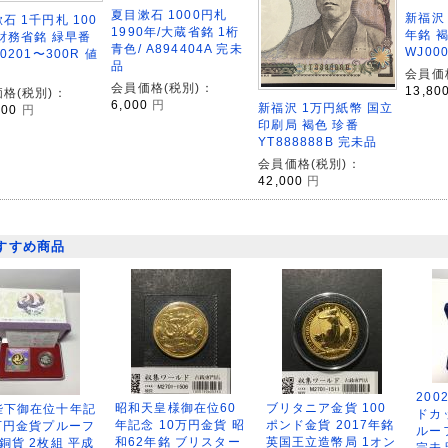
夏目漱石 1000円札
新福沢 
石 1千円札 100
1990年/大蔵省銘 1桁
年銘 
財務省銘 緑早番
青色/ A894404A 完未
WJ00
0201〜300R 値
品
会員価
会員価格(税別)：
13,80
格(税別)：
6,000
円
新福沢 1万円紙幣 国立
000
円
印刷局 褐色 珍番
YT888888B 完未品
会員価格(税別)：
42,000
円
すすめ商品
200
昭和天皇様御在位60
ブリタニア金貨 100
陛下御在位十年記
ドカ
年記念 10万円金貨 昭
ポンド金貨 2017年銘
万円金貨プルーフ
ルー
和62年銘 ブリスター
英国王立造幣局 1オン
銅貨 2枚組 平成
完未