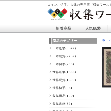
コイン、切手、古銭の専門店「収集ワール
新着商品
人気紙幣
ホー
商品カテゴリー
日本紙幣(3592)
日本硬貨(2259)
日本切手(716)
世界紙幣(1566)
世界硬貨(1399)
世界切手(98)
収集用品(130)
収集書籍(63)