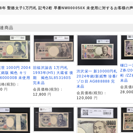
58年 聖徳太子1万円札 記号2桁 早番NW000050X 未使用に対するお客様の
連商品
樋口一葉
旧福沢諭吉 1万円札
世 1000円 2004
Z券/2
渋沢栄一 新10000円札
1993年(H5) 大蔵省 後
銘版 褐色 キリ
桁 /ZZ
2024年銘/新紙幣 珍番/
期 褐色SL853160S
S600000B 未使用
未品
ゾロ目 AG888888 完
完未品
格(税別)：
未品
会員価
会員価格(税別)：
00
円
28,00
会員価格(税別)：
12,800
円
120,000
円