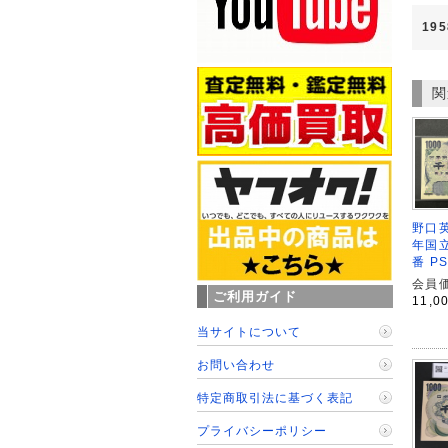
19
関
野口英
年国立
番 P
会員価
ご利用ガイド
11,0
当サイトについて
お問い合わせ
特定商取引法に基づく表記
プライバシーポリシー