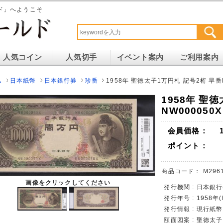
ド」へようこそ
人気コイン
人気切手
イベント案内
ご利用案内
ム
日本紙幣
日本銀行券
珍番
1958年 聖徳太子1万円札 記号2桁 早番N
1958年 聖
NW000050
会員価格：
ポイント：
商品コード：
M296
画像をクリックしてください
発行機関 : 日本銀行
発行年号 : 1958年
発行情報 : 現行紙
額面図案 : 聖徳太