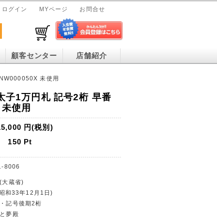
ログイン
MYページ
お問合せ
顧客センター
店舗紹介
W000050X 未使用
徳太子1万円札 記号2桁 早番
X 未使用
15,000
円(税別)
150
Pt
1-8006
(大蔵省)
(昭和33年12月1日)
幣・記号後期2桁
子と夢殿