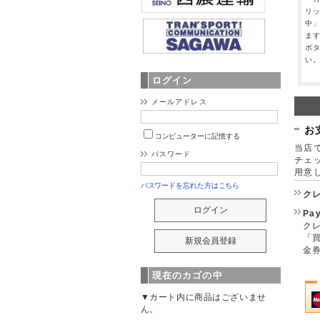
リ
中
ま
ボ
い
ログイン
メールアドレス
お
コンピューターに記憶する
当店で
パスワード
チェ
用意
パスワードを忘れた方はこちら
ク
Pa
クレ
「
金
現在のカゴの中
▼カート内に商品はございませ
ん。