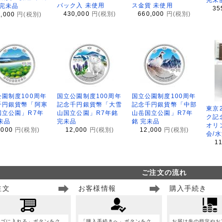
パック入 未使用
ス金貨 未使用
 完未品
35
430,000
円(税別)
660,000
円(税別)
8,000
円(税別)
園制度100周年
国立公園制度100周年
国立公園制度100周年
千円銀貨幣「阿寒
記念千円銀貨幣「大雪
記念千円銀貨幣「中部
東京
国立公園」R7年
山国立公園」R7年銘
山岳国立公園」R7年
ク記
未品
完未品
銘 完未品
オリ
,000
円(税別)
12,000
円(税別)
12,000
円(税別)
会/
1
ご注文の流れ
注文
お客様情報
購入手続き
カゴに入れる」ボタンをク
「購入手続きへ」ボタンをク
お届け先の指定やお