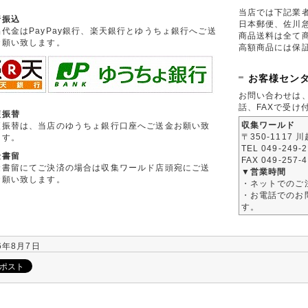
当店では下記業
行振込
日本郵便、佐川
品代金はPayPay銀行、楽天銀行とゆうちょ銀行へご送
商品送料は全て
お願い致します。
高額商品には保
お客様セン
お問い合わせは
話、FAXで受け
便振替
収集ワールド
便振替は、当店のゆうちょ銀行口座へご送金お願い致
〒350-1117 
ます。
TEL 049-249-
金書留
FAX 049-257-
金書留にてご決済の場合は収集ワールド店頭宛にご送
▼営業時間
お願い致します。
・ネットでのご
・お電話でのお問
す。
6年8月7日