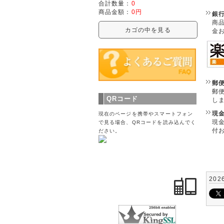
合計数量：
0
商品金額：
0円
銀
商
カゴの中を見る
金
郵
郵
QRコード
し
現
現在のページを携帯やスマートフォン
現
で見る場合、QRコードを読み込んでく
付
ださい。
202