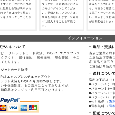
ックすると「現在のカゴの
リック後、会員登録がお済み
法等をご入力いただ
」に数量と金額が表示され
の方はログインしてくださ
ら、内容をご確認の
すので「カゴの中を見る」
い。登録されていない方は、
文完了ページへお進
タンをクリックしてくださ
登録をお願いします。登録せ
い。当店より受付確
。
ずに購入することも可能で
が自動配信されます
す。
インフォメーション
支払いについて
返品・交換
は、 クレジットカード決済、 PayPal エクスプレス
当店は消費者権
ックアウト、 銀行振込、 郵便振替、 現金書留、 をご
ご返品及び交換
しております。
① 商品初期不良 
ご返品は商品受取
レジットカード決済
送料につい
yPal エクスプレスチェックアウト
送料は下記より
ジット決済もPayPalをお勧め致します。
■パターンA (一律
買い手保護制度」もご適用になっておりますが、
■パターンB (一
券類商品はクレジット利用不可となります。
■パターンC (一
■パターンD (一
■佐川急便
（
送
■送料無料
（
送
配送につい