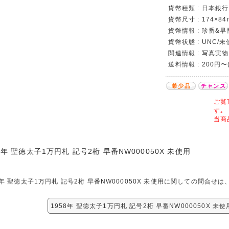
貨幣種類 : 日本銀行
貨幣尺寸 : 174×84
貨幣情報 : 珍番&早
貨幣状態 : UNC/
関連情報 : 写真実物
送料情報 : 200円〜
希少品
チャンス
ご覧
す｡
当商
8年 聖徳太子1万円札 記号2桁 早番NW000050X 未使用
8年 聖徳太子1万円札 記号2桁 早番NW000050X 未使用に関しての問合
1958年 聖徳太子1万円札 記号2桁 早番NW000050X 