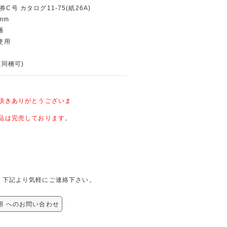
券C号 カタログ11-75(紙26A)
mm
番
未使用
(同梱可)
頂きありがとうございま
品は完売しております。
せは、下記より気軽にご連絡下さい。
未使用 へのお問い合わせ