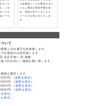
きました
入金確認メールを配信すると
上、ご注
ともに商品の発送準備を進
みくださ
め、発送が完了しましたら、
認メール
メールでお知らせいたしま
。
す。
について
利尊重と法令遵守を約束致します。
は下記理由のみ対応致します。
② 当店手違い ③ 偽物
後 3日以内にご連絡お願い致します。
て
お客様が選択します。
200円)
（
送料を表示
）
律360円)
（
送料を表示
）
律600円)
（
送料を表示
）
律900円)
（
送料を表示
）
料を表示
）
料を表示
）
て