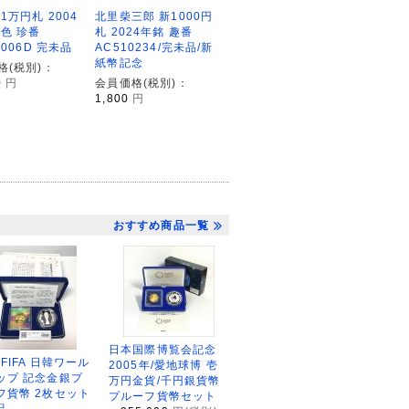
1万円札 2004
北里柴三郎 新1000円
褐色 珍番
札 2024年銘 趣番
0006D 完未品
AC510234/完未品/新
紙幣記念
格(税別)：
0
円
会員価格(税別)：
1,800
円
おすすめ商品一覧
日本国際博覧会記念
2FIFA 日韓ワール
2005年/愛地球博 壱
ップ 記念金銀プ
万円金貨/千円銀貨幣
フ貨幣 2枚セット
プルーフ貨幣セット
品