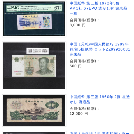
中国紙幣 第三版 1972年5角
PMG社 67EPQ 透かし有 完未品
一枚
会員価格(税別)：
8,000
円
中国 1元札/中国人民銀行 1999年
銘/第5版紙幣 ロットZZ99920081
完未品
会員価格(税別)：
600
円
中国紙幣 第三版 1960年 2圓 星透
かし 流通品
会員価格(税別)：
12,000
円
中国人民銀行 2元 裏面印刷エラー