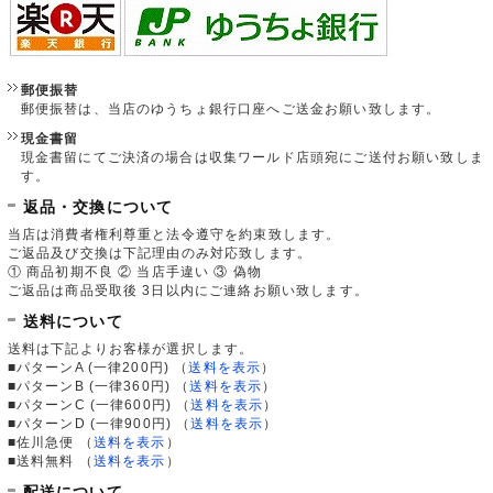
郵便振替
郵便振替は、当店のゆうちょ銀行口座へご送金お願い致します。
現金書留
現金書留にてご決済の場合は収集ワールド店頭宛にご送付お願い致しま
す。
返品・交換について
当店は消費者権利尊重と法令遵守を約束致します。
ご返品及び交換は下記理由のみ対応致します。
① 商品初期不良 ② 当店手違い ③ 偽物
ご返品は商品受取後 3日以内にご連絡お願い致します。
送料について
送料は下記よりお客様が選択します。
■パターンA (一律200円)
（
送料を表示
）
■パターンB (一律360円)
（
送料を表示
）
■パターンC (一律600円)
（
送料を表示
）
■パターンD (一律900円)
（
送料を表示
）
■佐川急便
（
送料を表示
）
■送料無料
（
送料を表示
）
配送について