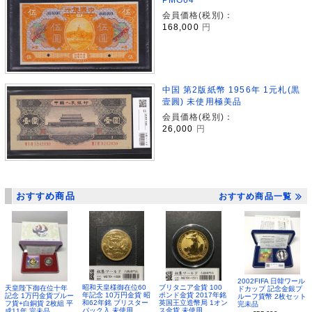
会員価格(税別)：
168,000
円
中国 第2版紙幣 1956年 1元札(黒
壹圓) 未使用極美品
会員価格(税別)：
26,000
円
おすすめ商品
おすすめ商品一覧
2002FIFA 日韓ワール
昭和天皇様御在位60
ブリタニア金貨 100
天皇陛下御在位十年
ドカップ 記念金銀プ
年記念 10万円金貨 昭
ポンド金貨 2017年銘
記念 1万円金貨プルー
ルーフ貨幣 2枚セット
和62年銘 ブリスター
英国王立造幣局 1オン
フ貨+白銅貨 2枚組 平
完未品
パック入 未使用
ス金貨 未使用
成11年 完未品