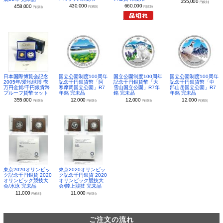
355,000
円(税別)
430,000
660,000
458,000
円(税別)
円(税別)
円(税別)
日本国際博覧会記念
国立公園制度100周年
国立公園制度100周年
国立公園制度100周年
2005年/愛地球博 壱
記念千円銀貨幣「阿
記念千円銀貨幣「大
記念千円銀貨幣「中
万円金貨/千円銀貨幣
寒摩周国立公園」R7
雪山国立公園」R7年
部山岳国立公園」R7
プルーフ貨幣セット
年銘 完未品
銘 完未品
年銘 完未品
355,000
12,000
12,000
12,000
円(税別)
円(税別)
円(税別)
円(税別)
東京2020オリンピッ
東京2020オリンピッ
ク記念千円銀貨 2020
ク記念千円銀貨 2020
オリンピック競技大
オリンピック競技大
会/水泳 完未品
会/陸上競技 完未品
11,000
11,000
円(税別)
円(税別)
ご注文の流れ