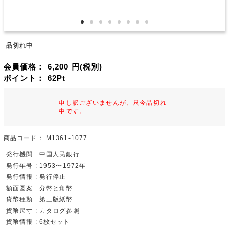
品切れ中
会員価格：
6,200
円(税別)
ポイント：
62
Pt
申し訳ございませんが、只今品切れ
中です。
商品コード：
M1361-1077
発行機関 : 中国人民銀行
発行年号 : 1953〜1972年
発行情報 : 発行停止
額面図案 : 分幣と角幣
貨幣種類 : 第三版紙幣
貨幣尺寸 : カタログ参照
貨幣情報 : 6枚セット