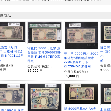
連商品
諭吉 1万円
野口英世
守礼門 2000円紙幣 源
3年 大蔵省 褐色2
年 国
氏物語 前期S000038N
守礼門 2000円札 2000
目 NP111111F
A080
早番 PMG社67EPQ高
年発行/源氏物語絵巻
品
品
得点
ZZ券/最終ロット
格(税別)：
会員価
Z723945Z 未使用
会員価格(税別)：
00
円
6,000
15,000
円
会員価格(税別)：
15,000
円
新 5000円札AA-AA券
北里柴
石 1000円 国立