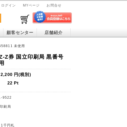
ログイン
MYページ
お問合せ
顧客センター
店舗紹介
58811 未使用
Z-Z券 国立印刷局 黒番号
使用
2,200
円(税別)
22
Pt
1-9522
立印刷局
 1千円札