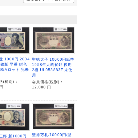
 1000円 2004
聖徳太子 10000円紙幣
立銘版 早番 紺色
1958年大蔵省銘 後期
395Aロット 完未
2桁 UL058883F 未使
用
格(税別)：
会員価格(税別)：
円
12,000
円
聖徳万札/10000円/聖
三郎 新1000円