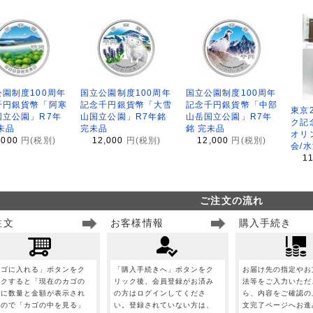
園制度100周年
国立公園制度100周年
国立公園制度100周年
千円銀貨幣「阿寒
記念千円銀貨幣「大雪
記念千円銀貨幣「中部
東京
国立公園」R7年
山国立公園」R7年銘
山岳国立公園」R7年
ク記
未品
完未品
銘 完未品
オリ
,000
円(税別)
12,000
円(税別)
12,000
円(税別)
会/
1
ご注文の流れ
注文
お客様情報
購入手続き
カゴに入れる」ボタンをク
「購入手続きへ」ボタンをク
お届け先の指定やお
ックすると「現在のカゴの
リック後、会員登録がお済み
法等をご入力いただ
」に数量と金額が表示され
の方はログインしてくださ
ら、内容をご確認の
すので「カゴの中を見る」
い。登録されていない方は、
文完了ページへお進