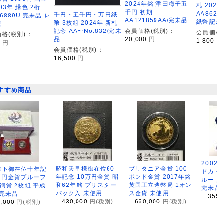
2024年銘 津田梅子五
札 20
003年 緑色 2桁
千円 初期
AA86
千円・五千円・万円紙
46889U 完未品 レ
AA121859AA/完未品
紙幣記
幣 3枚組 2024年 新札
版
記念 AA〜No.832/完未
会員価格(税別)：
会員価
格(税別)：
品
20,000
円
1,800
0
円
会員価格(税別)：
16,500
円
すすめ商品
200
昭和天皇様御在位60
ブリタニア金貨 100
陛下御在位十年記
ドカ
年記念 10万円金貨 昭
ポンド金貨 2017年銘
万円金貨プルーフ
ルー
和62年銘 ブリスター
英国王立造幣局 1オン
銅貨 2枚組 平成
完未
パック入 未使用
ス金貨 未使用
 完未品
35
430,000
円(税別)
660,000
円(税別)
8,000
円(税別)