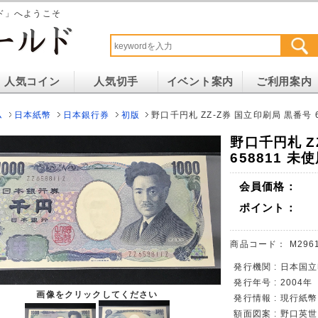
ド」へようこそ
人気コイン
人気切手
イベント案内
ご利用案内
ム
日本紙幣
日本銀行券
初版
野口千円札 ZZ-Z券 国立印刷局 黒番号 6
野口千円札 Z
658811 未
会員価格：
ポイント：
商品コード：
M296
発行機関 : 日本国
発行年号 : 2004年
画像をクリックしてください
発行情報 : 現行紙幣
額面図案 : 野口英世