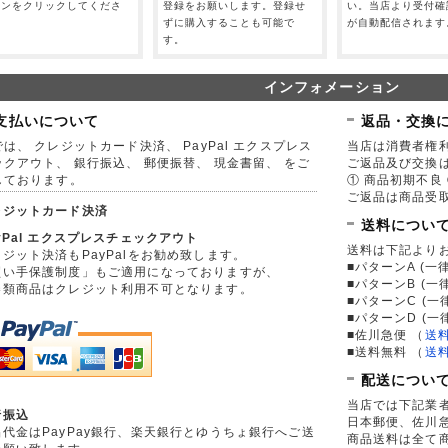
タンをクリックしてくださ
登録をお願いします。登録せ
い。当店より受付確
。
ずに購入することも可能で
が自動配信されます
す。
インフォメーション
支払いについて
返品・交換
は、 クレジットカード決済、 PayPal エクスプレス
当店は消費者権
ックアウト、 銀行振込、 郵便振替、 現金書留、 をご
ご返品及び交換
しております。
① 商品初期不良 
ご返品は商品受取
レジットカード決済
送料につい
yPal エクスプレスチェックアウト
送料は下記より
ジット決済もPayPalをお勧め致します。
■パターンA (一律
買い手保護制度」もご適用になっておりますが、
■パターンB (一
券類商品はクレジット利用不可となります。
■パターンC (一
■パターンD (一
■佐川急便
（
送
■送料無料
（
送
配送につい
当店では下記業
行振込
日本郵便、佐川
品代金はPayPay銀行、楽天銀行とゆうちょ銀行へご送
商品送料は全て