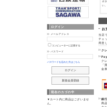
ボ
い
ログイン
お
メールアドレス
当店で
チェ
用意
コンピューターに記憶する
ク
パスワード
Pa
クレ
パスワードを忘れた方はこちら
「
金
現在のカゴの中
銀
▼カート内に商品はございませ
商
ん。