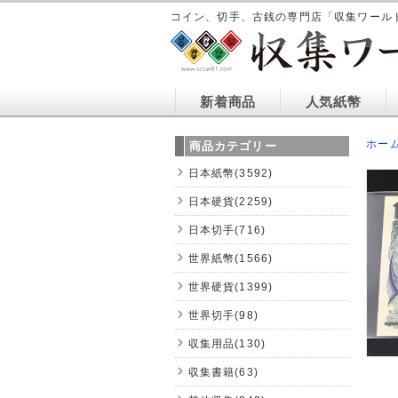
コイン、切手、古銭の専門店「収集ワール
新着商品
人気紙幣
ホー
商品カテゴリー
日本紙幣(3592)
日本硬貨(2259)
日本切手(716)
世界紙幣(1566)
世界硬貨(1399)
世界切手(98)
収集用品(130)
収集書籍(63)