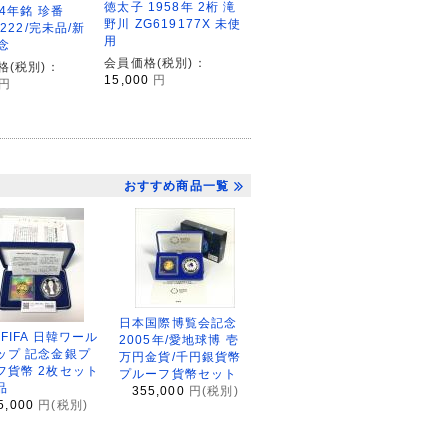
徳太子 1958年 2桁 滝
24年銘 珍番
野川 ZG619177X 未使
2222/完未品/新
用
念
会員価格(税別)：
格(税別)：
15,000
円
円
おすすめ商品一覧
日本国際博覧会記念
2FIFA 日韓ワール
2005年/愛地球博 壱
ップ 記念金銀プ
万円金貨/千円銀貨幣
フ貨幣 2枚セット
プルーフ貨幣セット
品
355,000
円(税別)
5,000
円(税別)