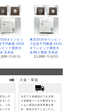
2020オリンピッ
東京2020オリンピッ
念千円銀貨 2020
ク記念千円銀貨 2020
ンピック競技大
オリンピック競技大
水泳 完未品
会/陸上競技 完未品
1,000
円(税別)
11,000
円(税別)
入金・発送
支払い方
当店で入金確認ができ次第、
きました
入金確認メールを配信すると
上、ご注
ともに商品の発送準備を進
みくださ
め、発送が完了しましたら、