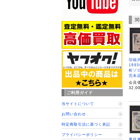
関
旧福沢
199
桁ゾロ
完未
会員価
32,0
ご利用ガイド
当サイトについて
お問い合わせ
特定商取引法に基づく表記
プライバシーポリシー
夏目漱