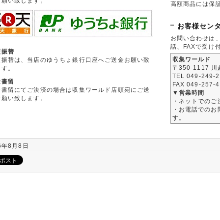
お願い致します。
高額商品には保
お客様セン
お問い合わせは
話、FAXで受け
便振替
収集ワールド
便振替は、当店のゆうちょ銀行口座へご送金お願い致
〒350-1117 
ます。
TEL 049-249-
金書留
FAX 049-257-
金書留にてご決済の場合は収集ワールド店頭宛にご送
▼営業時間
お願い致します。
・ネットでのご
・お電話でのお問
す。
6年8月8日