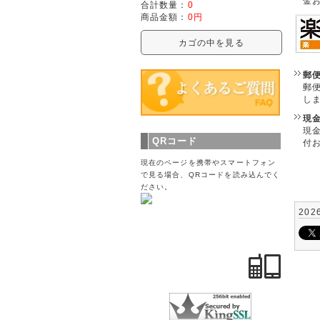
金
合計数量：
0
商品金額：
0円
カゴの中を見る
郵
郵
し
現
現
QRコード
付
現在のページを携帯やスマートフォン
で見る場合、QRコードを読み込んでく
ださい。
202