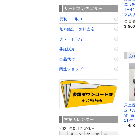
銘 2
サービスカテゴリー
TM4
ア銘
買取・下取り
会員価
3,80
無料鑑定・無料査定
グレード代行
委託販売
お
出品代行
関連ショップ
天皇
念 1
貨+白
営業カレンダー
11年
45
2026年8月の定休日
日
月
火
水
木
金
土