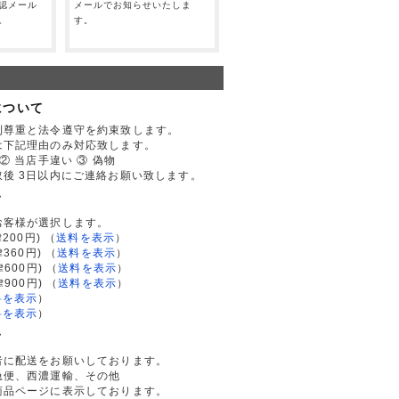
認メール
メールでお知らせいたしま
。
す。
について
利尊重と法令遵守を約束致します。
は下記理由のみ対応致します。
② 当店手違い ③ 偽物
後 3日以内にご連絡お願い致します。
て
お客様が選択します。
200円)
（
送料を表示
）
律360円)
（
送料を表示
）
律600円)
（
送料を表示
）
律900円)
（
送料を表示
）
料を表示
）
料を表示
）
て
者に配送をお願いしております。
急便、西濃運輸、その他
商品ページに表示しております。