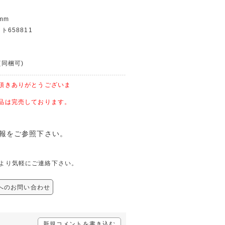
mm
ット658811
(同梱可)
頂きありがとうございま
品は完売しております。
品情報をご参照下さい。
下記より気軽にご連絡下さい。
用 へのお問い合わせ
新規コメントを書き込む