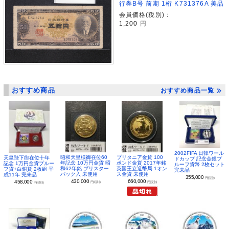
行券B号 前期 1桁 K731376A 美品
会員価格(税別)：
1,200
円
おすすめ商品
おすすめ商品一覧
2002FIFA 日韓ワール
昭和天皇様御在位60
ブリタニア金貨 100
天皇陛下御在位十年
ドカップ 記念金銀プ
年記念 10万円金貨 昭
ポンド金貨 2017年銘
記念 1万円金貨プルー
ルーフ貨幣 2枚セット
和62年銘 ブリスター
英国王立造幣局 1オン
フ貨+白銅貨 2枚組 平
完未品
パック入 未使用
ス金貨 未使用
成11年 完未品
355,000
円(税別)
430,000
660,000
458,000
円(税別)
円(税別)
円(税別)