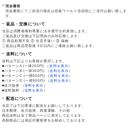
現金書留
現金書留にてご決済の場合は収集ワールド店頭宛にご送付お願い致しま
す。
返品・交換について
当店は消費者権利尊重と法令遵守を約束致します。
ご返品及び交換は下記理由のみ対応致します。
① 商品初期不良 ② 当店手違い ③ 偽物
ご返品は商品受取後 3日以内にご連絡お願い致します。
送料について
送料は下記よりお客様が選択します。
■パターンA (一律200円)
（
送料を表示
）
■パターンB (一律360円)
（
送料を表示
）
■パターンC (一律600円)
（
送料を表示
）
■パターンD (一律900円)
（
送料を表示
）
■佐川急便
（
送料を表示
）
■送料無料
（
送料を表示
）
配送について
当店では下記業者に配送をお願いしております。
日本郵便、佐川急便、西濃運輸、その他
商品送料は全て商品ページに表示しております。
高額商品には保証付書留便をお勧めしております。