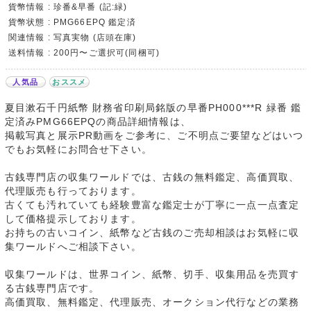
貨幣情報 : 珍番&早番 (記:緑)
貨幣状態 : PMG66EPQ 鑑定済
関連情報 : 写真実物 (店頭在庫)
送料情報 : 200円〜ご選択可(同梱可)
人気品
おススメ
夏目漱石千円紙幣 財務省印刷局銘版の早番PH000***R 緑番 鑑
定済みPMG66EPQの商品詳細情報は、
掲載写真と展示PR動画をご参考に、ご不明点ご要望などはいつ
でもお気軽にお問合せ下さい。
古銭専門店の収集ワールドでは、古銭の無料鑑定、高価買取、
代理販売も行っております。
古くても汚れていても経験豊富な鑑定士が丁寧に一点一点査定
して価格提示しております。
お持ちの古いコイン、紙幣など古銭のご売却相談はお気軽に収
集ワールドへご相談下さい。
収集ワールドは、世界コイン、紙幣、切手、収集用品を売買す
る古銭専門店です。
高価買取、無料鑑定、代理販売、オークション代行などの業務