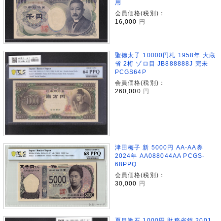
用
会員価格(税別)：
16,000
円
聖徳太子 10000円札 1958年 大蔵
省 2桁 ゾロ目 JB888888J 完未
PCGS64P
会員価格(税別)：
260,000
円
津田梅子 新 5000円 AA-AA券
2024年 AA088044AA PCGS-
68PPQ
会員価格(税別)：
30,000
円
夏目漱石 1000円 財務省銘 2001