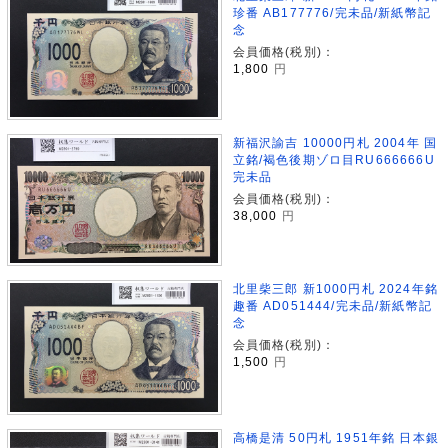
珍番 AB177776/完未品/新紙幣記
念
会員価格(税別)：
1,800
円
新福沢諭吉 10000円札 2004年 国
立銘/褐色後期ゾロ目RU666666U
完未品
会員価格(税別)：
38,000
円
北里柴三郎 新1000円札 2024年銘
趣番 AD051444/完未品/新紙幣記
念
会員価格(税別)：
1,500
円
高橋是清 50円札 1951年銘 日本銀