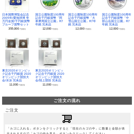
日本国際博覧会記念
国立公園制度100周年
国立公園制度100周年
国立公園制度100周年
2005年/愛地球博 壱
記念千円銀貨幣「阿
記念千円銀貨幣「大
記念千円銀貨幣「中
万円金貨/千円銀貨幣
寒摩周国立公園」R7
雪山国立公園」R7年
部山岳国立公園」R7
プルーフ貨幣セット
年銘 完未品
銘 完未品
年銘 完未品
355,000
12,000
12,000
12,000
円(税別)
円(税別)
円(税別)
円(税別)
東京2020オリンピッ
東京2020オリンピッ
ク記念千円銀貨 2020
ク記念千円銀貨 2020
オリンピック競技大
オリンピック競技大
会/水泳 完未品
会/陸上競技 完未品
11,000
11,000
円(税別)
円(税別)
ご注文の流れ
ご注文
「カゴに入れる」ボタンをクリックすると「現在のカゴの中」に数量と金額が表
示されますので「カゴの中を見る」ボタンをクリックしてください。