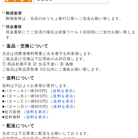
郵便振替
郵便振替は、当店のゆうちょ銀行口座へご送金お願い致します。
現金書留
現金書留にてご決済の場合は収集ワールド店頭宛にご送付お願い致しま
す。
返品・交換について
当店は消費者権利尊重と法令遵守を約束致します。
ご返品及び交換は下記理由のみ対応致します。
① 商品初期不良 ② 当店手違い ③ 偽物
ご返品は商品受取後 3日以内にご連絡お願い致します。
送料について
送料は下記よりお客様が選択します。
■パターンA (一律200円)
（
送料を表示
）
■パターンB (一律360円)
（
送料を表示
）
■パターンC (一律600円)
（
送料を表示
）
■パターンD (一律900円)
（
送料を表示
）
■佐川急便
（
送料を表示
）
■送料無料
（
送料を表示
）
配送について
当店では下記業者に配送をお願いしております。