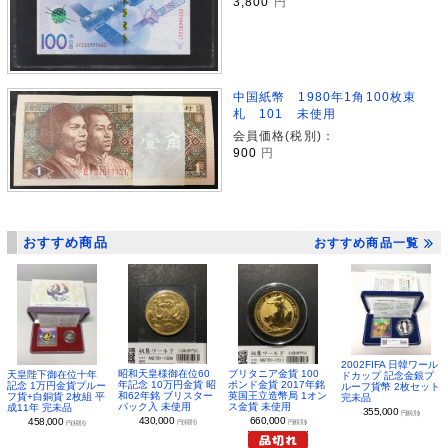
3,800
円
中国紙幣 1980年1角100枚束
札 101 未使用
会員価格(税別)：
900
円
おすすめ商品
おすすめ商品一覧
2002FIFA 日韓ワール
昭和天皇様御在位60
ブリタニア金貨 100
天皇陛下御在位十年
ドカップ 記念金銀プ
年記念 10万円金貨 昭
ポンド金貨 2017年銘
記念 1万円金貨プルー
ルーフ貨幣 2枚セット
和62年銘 ブリスター
英国王立造幣局 1オン
フ貨+白銅貨 2枚組 平
完未品
パック入 未使用
ス金貨 未使用
成11年 完未品
355,000
円(税別)
430,000
660,000
458,000
円(税別)
円(税別)
円(税別)