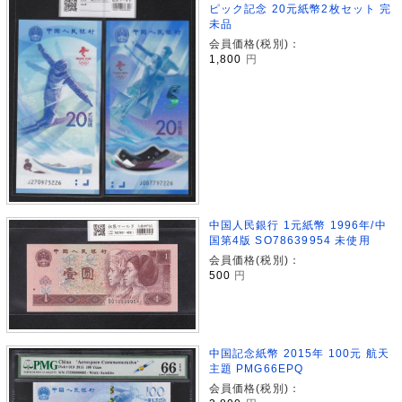
ピック記念 20元紙幣2枚セット 完
未品
会員価格(税別)：
1,800
円
中国人民銀行 1元紙幣 1996年/中
国第4版 SO78639954 未使用
会員価格(税別)：
500
円
中国記念紙幣 2015年 100元 航天
主題 PMG66EPQ
会員価格(税別)：