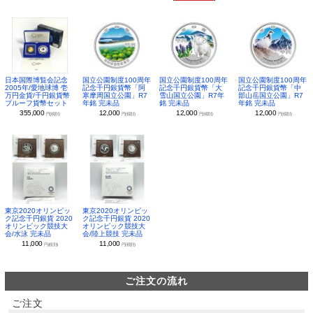
日本国際博覧会記念
国立公園制度100周年
国立公園制度100周年
国立公園制度100周年
2005年/愛地球博 壱
記念千円銀貨幣「阿
記念千円銀貨幣「大
記念千円銀貨幣「中
万円金貨/千円銀貨幣
寒摩周国立公園」R7
雪山国立公園」R7年
部山岳国立公園」R7
プルーフ貨幣セット
年銘 完未品
銘 完未品
年銘 完未品
355,000
12,000
12,000
12,000
円(税別)
円(税別)
円(税別)
円(税別)
東京2020オリンピッ
東京2020オリンピッ
ク記念千円銀貨 2020
ク記念千円銀貨 2020
オリンピック競技大
オリンピック競技大
会/水泳 完未品
会/陸上競技 完未品
11,000
11,000
円(税別)
円(税別)
ご注文の流れ
ご注文