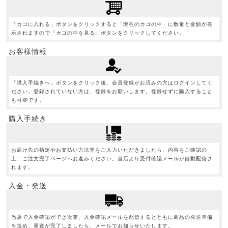
「カゴに入れる」ボタンをクリックすると「現在のカゴの中」に数量と金額が表
示されますので「カゴの中を見る」ボタンをクリックしてください。
お客様情報
「購入手続きへ」ボタンをクリック後、会員登録がお済みの方はログインしてく
ださい。登録されていない方は、登録をお願いします。登録せずに購入すること
も可能です。
購入手続き
お届け先の指定やお支払い方法等をご入力いただきましたら、内容をご確認の
上、ご注文完了ページへお進みください。当店より受付確認メールが自動配信さ
れます。
入金・発送
当店で入金確認ができ次第、入金確認メールを配信するとともに商品の発送準備
を進め、発送が完了しましたら、メールでお知らせいたします。