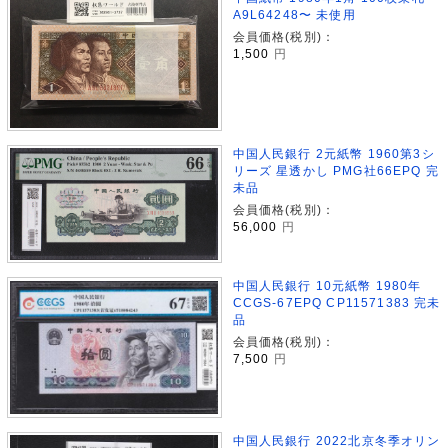
A9L64248〜 未使用
会員価格(税別)：
1,500
円
中国人民銀行 2元紙幣 1960第3シ
リーズ 星透かし PMG社66EPQ 完
未品
会員価格(税別)：
56,000
円
中国人民銀行 10元紙幣 1980年
CCGS-67EPQ CP11571383 完未
品
会員価格(税別)：
7,500
円
中国人民銀行 2022北京冬季オリン