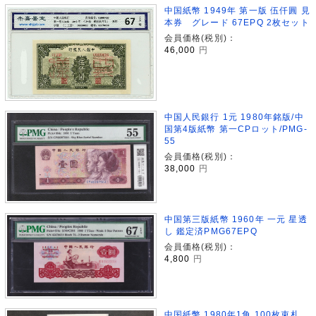
中国紙幣 1949年 第一版 伍仟圓 見
本券 グレード 67EPQ 2枚セット
会員価格(税別)：
46,000
円
中国人民銀行 1元 1980年銘版/中
国第4版紙幣 第一CPロット/PMG-
55
会員価格(税別)：
38,000
円
中国第三版紙幣 1960年 一元 星透
し 鑑定済PMG67EPQ
会員価格(税別)：
4,800
円
中国紙幣 1980年1角 100枚束札