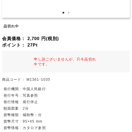
品切れ中
会員価格：
2,700
円(税別)
ポイント：
27
Pt
申し訳ございませんが、只今品切れ
中です。
商品コード：
M1361-1035
発行機関 : 中国人民銀行
発行年号 : 写真参照
発行情報 : 発行停止
額面図案 : 2分
貨幣種類 : 補助幣・分
貨幣尺寸 : 95×45 mm
貨幣情報 : カタログ参照