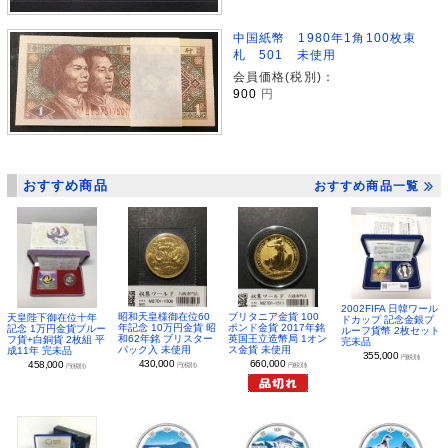
中国紙幣 1980年1角100枚束
札 501 未使用
会員価格(税別)：
900
円
おすすめ商品
おすすめ商品一覧
2002FIFA 日韓ワール
昭和天皇様御在位60
ブリタニア金貨 100
天皇陛下御在位十年
ドカップ 記念金銀プ
年記念 10万円金貨 昭
ポンド金貨 2017年銘
記念 1万円金貨プルー
ルーフ貨幣 2枚セット
和62年銘 ブリスター
英国王立造幣局 1オン
フ貨+白銅貨 2枚組 平
完未品
パック入 未使用
ス金貨 未使用
成11年 完未品
355,000
円(税別)
430,000
660,000
458,000
円(税別)
円(税別)
円(税別)