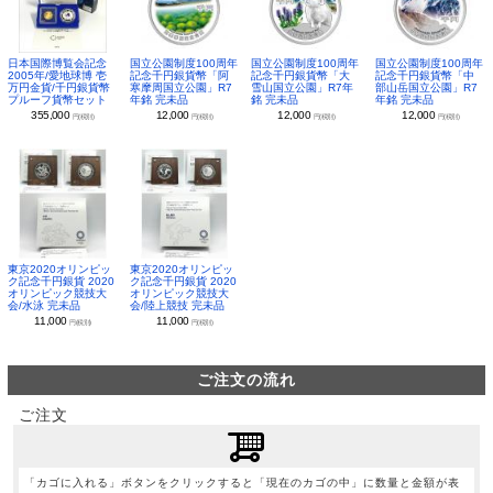
日本国際博覧会記念
国立公園制度100周年
国立公園制度100周年
国立公園制度100周年
2005年/愛地球博 壱
記念千円銀貨幣「阿
記念千円銀貨幣「大
記念千円銀貨幣「中
万円金貨/千円銀貨幣
寒摩周国立公園」R7
雪山国立公園」R7年
部山岳国立公園」R7
プルーフ貨幣セット
年銘 完未品
銘 完未品
年銘 完未品
355,000
12,000
12,000
12,000
円(税別)
円(税別)
円(税別)
円(税別)
東京2020オリンピッ
東京2020オリンピッ
ク記念千円銀貨 2020
ク記念千円銀貨 2020
オリンピック競技大
オリンピック競技大
会/水泳 完未品
会/陸上競技 完未品
11,000
11,000
円(税別)
円(税別)
ご注文の流れ
ご注文
「カゴに入れる」ボタンをクリックすると「現在のカゴの中」に数量と金額が表