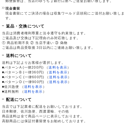
郵便振替は、当店のゆうちょ銀行口座へご送金お願い致します。
現金書留
現金書留にてご決済の場合は収集ワールド店頭宛にご送付お願い致しま
す。
返品・交換について
当店は消費者権利尊重と法令遵守を約束致します。
ご返品及び交換は下記理由のみ対応致します。
① 商品初期不良 ② 当店手違い ③ 偽物
ご返品は商品受取後 3日以内にご連絡お願い致します。
送料について
送料は下記よりお客様が選択します。
■パターンA (一律200円)
（
送料を表示
）
■パターンB (一律360円)
（
送料を表示
）
■パターンC (一律600円)
（
送料を表示
）
■パターンD (一律900円)
（
送料を表示
）
■佐川急便
（
送料を表示
）
■送料無料
（
送料を表示
）
配送について
当店では下記業者に配送をお願いしております。
日本郵便、佐川急便、西濃運輸、その他
商品送料は全て商品ページに表示しております。
高額商品には保証付書留便をお勧めしております。