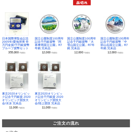
日本国際博覧会記念
国立公園制度100周年
国立公園制度100周年
国立公園制度100周年
2005年/愛地球博 壱
記念千円銀貨幣「阿
記念千円銀貨幣「大
記念千円銀貨幣「中
万円金貨/千円銀貨幣
寒摩周国立公園」R7
雪山国立公園」R7年
部山岳国立公園」R7
プルーフ貨幣セット
年銘 完未品
銘 完未品
年銘 完未品
355,000
12,000
12,000
12,000
円(税別)
円(税別)
円(税別)
円(税別)
東京2020オリンピッ
東京2020オリンピッ
ク記念千円銀貨 2020
ク記念千円銀貨 2020
オリンピック競技大
オリンピック競技大
会/水泳 完未品
会/陸上競技 完未品
11,000
11,000
円(税別)
円(税別)
ご注文の流れ