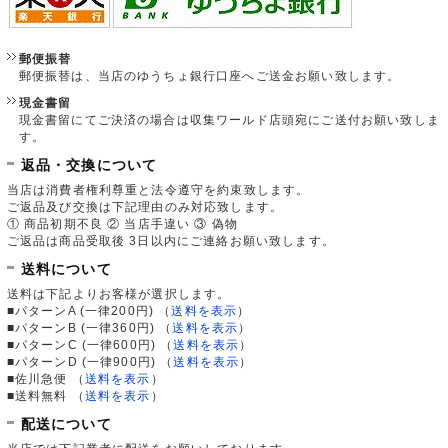
郵便振替
郵便振替は、当店のゆうちょ銀行口座へご送金お願い致します。
現金書留
現金書留にてご決済の場合は収集ワールド店頭宛にご送付お願い致しま
す。
返品・交換について
当店は消費者権利尊重と法令遵守を約束致します。
ご返品及び交換は下記理由のみ対応致します。
① 商品初期不良 ② 当店手違い ③ 偽物
ご返品は商品受取後 3日以内にご連絡お願い致します。
送料について
送料は下記よりお客様が選択します。
■パターンA (一律200円)
（
送料を表示
）
■パターンB (一律360円)
（
送料を表示
）
■パターンC (一律600円)
（
送料を表示
）
■パターンD (一律900円)
（
送料を表示
）
■佐川急便
（
送料を表示
）
■送料無料
（
送料を表示
）
配送について