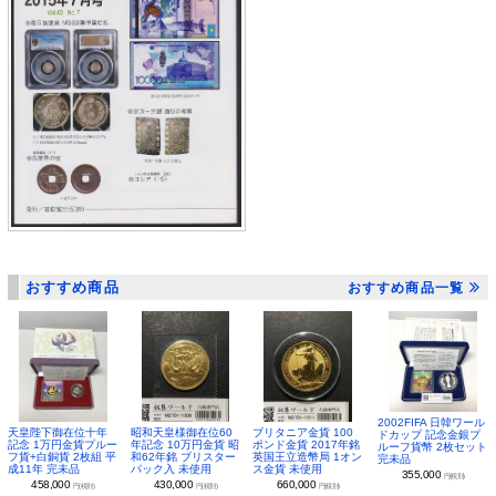
おすすめ商品
おすすめ商品一覧
2002FIFA 日韓ワール
昭和天皇様御在位60
ブリタニア金貨 100
天皇陛下御在位十年
ドカップ 記念金銀プ
年記念 10万円金貨 昭
ポンド金貨 2017年銘
記念 1万円金貨プルー
ルーフ貨幣 2枚セット
和62年銘 ブリスター
英国王立造幣局 1オン
フ貨+白銅貨 2枚組 平
完未品
パック入 未使用
ス金貨 未使用
成11年 完未品
355,000
円(税別)
430,000
660,000
458,000
円(税別)
円(税別)
円(税別)