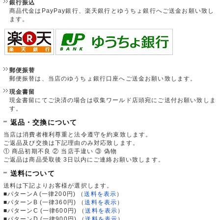
銀行振込
商品代金はPayPay銀行、楽天銀行とゆうちょ銀行へご送金お願い致し
ます。
郵便振替
郵便振替は、当店のゆうちょ銀行口座へご送金お願い致します。
現金書留
現金書留にてご決済の場合は収集ワールド店頭宛にご送付お願い致しま
す。
返品・交換について
当店は消費者権利尊重と法令遵守を約束致します。
ご返品及び交換は下記理由のみ対応致します。
① 商品初期不良 ② 当店手違い ③ 偽物
ご返品は商品受取後 3日以内にご連絡お願い致します。
送料について
送料は下記よりお客様が選択します。
■パターンA (一律200円)
（
送料を表示
）
■パターンB (一律360円)
（
送料を表示
）
■パターンC (一律600円)
（
送料を表示
）
■パターンD (一律900円)
（
送料を表示
）