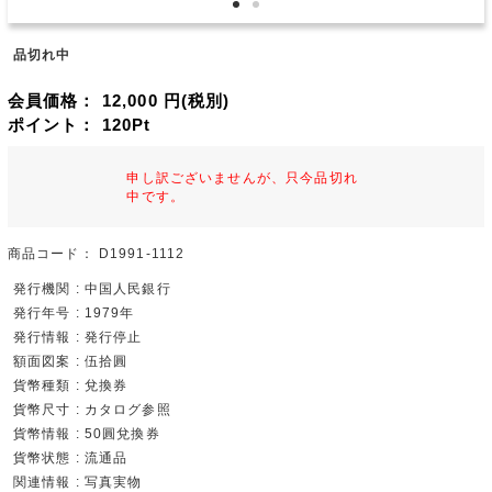
品切れ中
会員価格：
12,000
円(税別)
ポイント：
120
Pt
申し訳ございませんが、只今品切れ
中です。
商品コード：
D1991-1112
発行機関 : 中国人民銀行
発行年号 : 1979年
発行情報 : 発行停止
額面図案 : 伍拾圓
貨幣種類 : 兌換券
貨幣尺寸 : カタログ参照
貨幣情報 : 50圓兌換券
貨幣状態 : 流通品
関連情報 : 写真実物