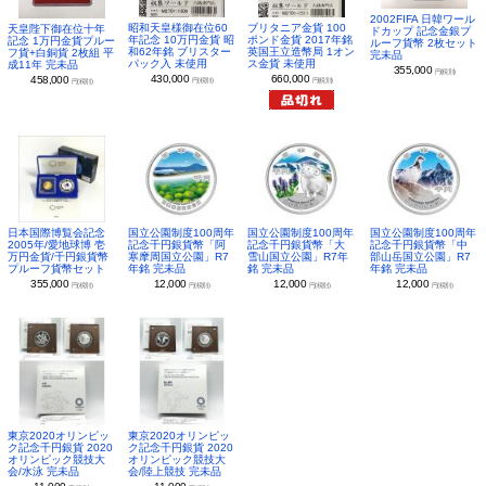
2002FIFA 日韓ワール
昭和天皇様御在位60
ブリタニア金貨 100
天皇陛下御在位十年
ドカップ 記念金銀プ
年記念 10万円金貨 昭
ポンド金貨 2017年銘
記念 1万円金貨プルー
ルーフ貨幣 2枚セット
和62年銘 ブリスター
英国王立造幣局 1オン
フ貨+白銅貨 2枚組 平
完未品
パック入 未使用
ス金貨 未使用
成11年 完未品
355,000
円(税別)
430,000
660,000
458,000
円(税別)
円(税別)
円(税別)
日本国際博覧会記念
国立公園制度100周年
国立公園制度100周年
国立公園制度100周年
2005年/愛地球博 壱
記念千円銀貨幣「阿
記念千円銀貨幣「大
記念千円銀貨幣「中
万円金貨/千円銀貨幣
寒摩周国立公園」R7
雪山国立公園」R7年
部山岳国立公園」R7
プルーフ貨幣セット
年銘 完未品
銘 完未品
年銘 完未品
355,000
12,000
12,000
12,000
円(税別)
円(税別)
円(税別)
円(税別)
東京2020オリンピッ
東京2020オリンピッ
ク記念千円銀貨 2020
ク記念千円銀貨 2020
オリンピック競技大
オリンピック競技大
会/水泳 完未品
会/陸上競技 完未品