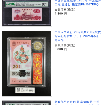
中国第三版紙幣 1960年 一元紙幣
二冠 星透し 鑑定済PMG67EPQ
会員価格(税別)：
4,800
円
中国人民銀行 20元紙幣/10元硬貨
蛇年記念貨幣セット 2025年発行
完未品
会員価格(税別)：
5,000
円
財政部平市官銭局 當拾銅元 伍拾