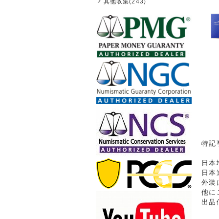
其他収集(243)
特記
日本
日本
外装
他に
出品