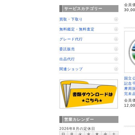
会員価
サービスカテゴリー
30,0
買取・下取り
無料鑑定・無料査定
グレード代行
委託販売
出品代行
関連ショップ
国立公
記念
摩周
完未
会員価
12,0
営業カレンダー
2026年8月の定休日
日
月
火
水
木
金
土