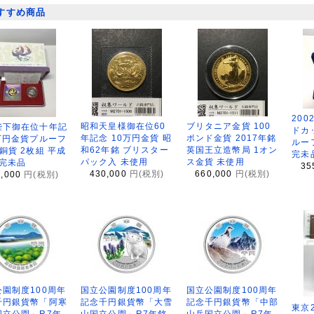
すすめ商品
200
昭和天皇様御在位60
ブリタニア金貨 100
陛下御在位十年記
ドカ
年記念 10万円金貨 昭
ポンド金貨 2017年銘
万円金貨プルーフ
ルー
和62年銘 ブリスター
英国王立造幣局 1オン
銅貨 2枚組 平成
完未
パック入 未使用
ス金貨 未使用
 完未品
35
430,000
円(税別)
660,000
円(税別)
8,000
円(税別)
園制度100周年
国立公園制度100周年
国立公園制度100周年
千円銀貨幣「阿寒
記念千円銀貨幣「大雪
記念千円銀貨幣「中部
東京
国立公園」R7年
山国立公園」R7年銘
山岳国立公園」R7年