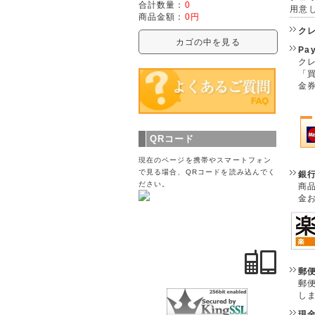
合計数量：
0
用意
商品金額：
0円
ク
カゴの中を見る
Pa
クレ
「
金
QRコード
現在のページを携帯やスマートフォン
で見る場合、QRコードを読み込んでく
銀
ださい。
商
金
郵
郵
し
現