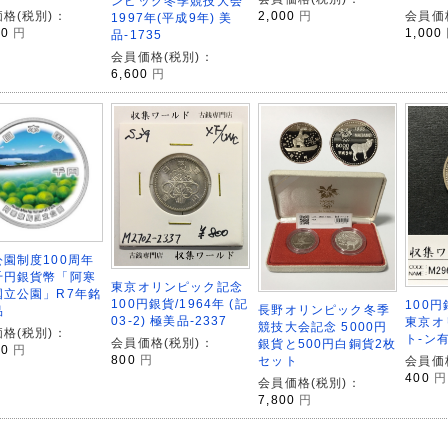
ンピック冬季競技大会
格(税別)：
2,000
円
会員価
1997年(平成9年) 美
00
円
1,000
品-1735
会員価格(税別)：
6,600
円
園制度100周年
千円銀貨幣「阿寒
東京オリンピック記念
国立公園」R7年銘
100円銀貨/1964年 (記
100円
長野オリンピック冬季
品
03-2) 極美品-2337
東京オ
競技大会記念 5000円
格(税別)：
ト-ン
会員価格(税別)：
銀貨と500円白銅貨2枚
00
円
800
円
会員価
セット
400
円
会員価格(税別)：
7,800
円