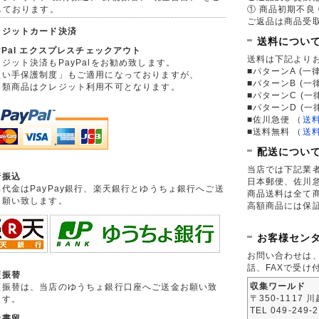
しております。
① 商品初期不良 
ご返品は商品受取
レジットカード決済
送料につい
yPal エクスプレスチェックアウト
送料は下記より
ジット決済もPayPalをお勧め致します。
■パターンA (一律
買い手保護制度」もご適用になっておりますが、
■パターンB (一
券類商品はクレジット利用不可となります。
■パターンC (一
■パターンD (一
■佐川急便
（
送
■送料無料
（
送
配送につい
当店では下記業
行振込
日本郵便、佐川
品代金はPayPay銀行、楽天銀行とゆうちょ銀行へご送
商品送料は全て
お願い致します。
高額商品には保
お客様セン
お問い合わせは
話、FAXで受け
便振替
収集ワールド
便振替は、当店のゆうちょ銀行口座へご送金お願い致
〒350-1117 
ます。
TEL 049-249-
金書留