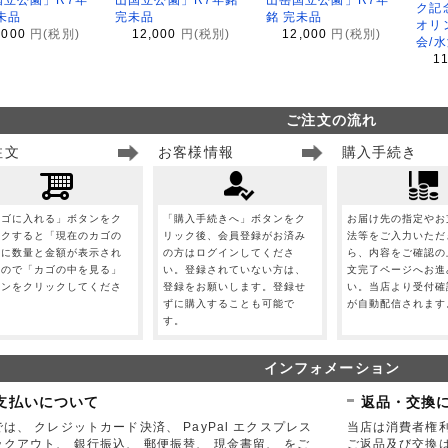
ク記
未品
完未品
銘 完未品
オリ
,000
円(税別)
12,000
円(税別)
12,000
円(税別)
会/
1
ご注文の流れ
注文
お客様情報
購入手続き
カゴに入れる」ボタンをク
「購入手続きへ」ボタンをク
お届け先の指定やお
ックすると「現在のカゴの
リック後、会員登録がお済み
法等をご入力いただ
」に数量と金額が表示され
の方はログインしてくださ
ら、内容をご確認の
すので「カゴの中を見る」
い。登録されていない方は、
文完了ページへお進
タンをクリックしてくださ
登録をお願いします。登録せ
い。当店より受付確
。
ずに購入することも可能で
が自動配信されます
す。
インフォメーション
支払いについて
返品・交換
は、 クレジットカード決済、 PayPal エクスプレス
当店は消費者権
ックアウト、 銀行振込、 郵便振替、 現金書留、 をご
ご返品及び交換