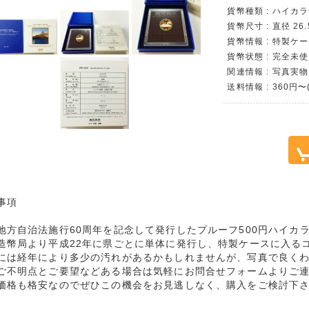
貨幣種類 : ハイ
貨幣尺寸 : 直径 26
貨幣情報 : 特製ケ
貨幣状態 : 完全未使
関連情報 : 写真実物
送料情報 : 360円〜
事項
地方自治法施行60周年を記念して発行したプルーフ500円ハイカ
造幣局より平成22年に県ごとに単体に発行し、特製ケースに入る
には経年により多少の汚れがあるかもしれませんが、写真で良く
ご不明点とご要望などある場合は気軽にお問合せフォームよりご
価格も格安なのでぜひこの機会をお見逃しなく、購入をご検討下