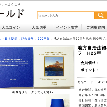
ド」へようこそ
人気コイン
人気切手
イベント案内
ご利用案内
ム
日本硬貨
記念貨幣
500円貨
地方自治法施行60周年記念 500円プ
地方自治法施行
フ H25年
会員価格：
ポイント：
商品コード：
M1211
発行機関 : 日本造
画像をクリックしてください
発行年号 : 2013年
発行情報 : 自治法
額面図案 : 鹿児島