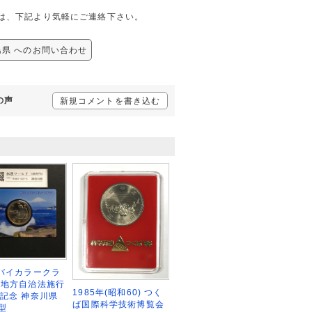
せは、下記より気軽にご連絡下さい。
島県 へのお問い合わせ
の声
新規コメントを書き込む
円バイカラークラ
 地方自治法施行
1985年(昭和60) つく
年記念 神奈川県
ば国際科学技術博覧会
型