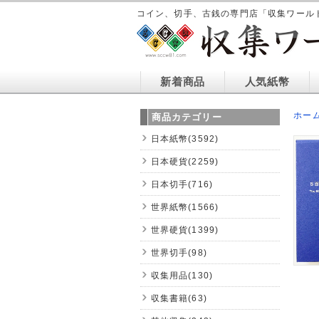
コイン、切手、古銭の専門店「収集ワール
新着商品
人気紙幣
ホー
商品カテゴリー
日本紙幣(3592)
日本硬貨(2259)
日本切手(716)
世界紙幣(1566)
世界硬貨(1399)
世界切手(98)
収集用品(130)
収集書籍(63)