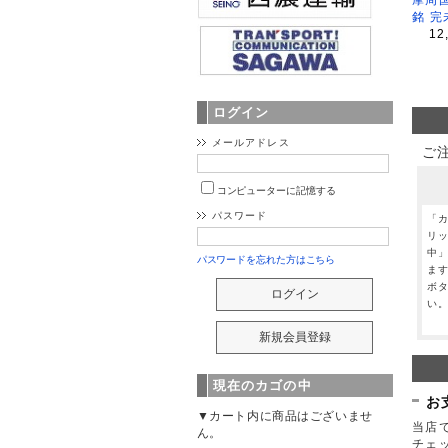
銘 完
12
ログイン
メールアドレス
ご
コンピューターに記憶する
パスワード
「
リ
中
パスワードを忘れた方はこちら
ま
ボ
い
現在のカゴの中
お
▼カート内に商品はございませ
当店で
ん。
チェ