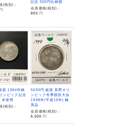
記念 500円白銅貨
格(税別)：
会員価格(税別)：
円
800
円
5000円 銀貨 長野オリ
銀貨 1964年銘
ンピック冬季競技大会
リンピック記念
1998年(平成10年) 極
有 未使用
美品
格(税別)：
会員価格(税別)：
6,000
円