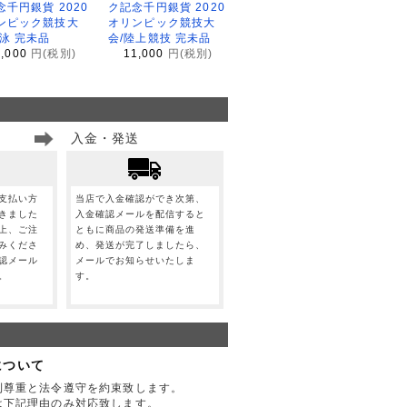
念千円銀貨 2020
ク記念千円銀貨 2020
ンピック競技大
オリンピック競技大
水泳 完未品
会/陸上競技 完未品
1,000
円(税別)
11,000
円(税別)
入金・発送
支払い方
当店で入金確認ができ次第、
きました
入金確認メールを配信すると
上、ご注
ともに商品の発送準備を進
みくださ
め、発送が完了しましたら、
認メール
メールでお知らせいたしま
。
す。
について
利尊重と法令遵守を約束致します。
は下記理由のみ対応致します。