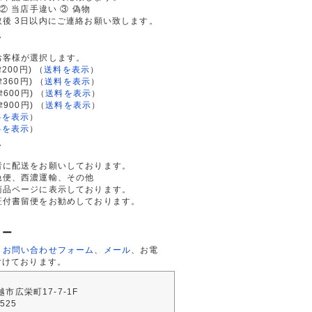
② 当店手違い ③ 偽物
後 3日以内にご連絡お願い致します。
て
お客様が選択します。
200円)
（
送料を表示
）
律360円)
（
送料を表示
）
律600円)
（
送料を表示
）
律900円)
（
送料を表示
）
料を表示
）
料を表示
）
て
者に配送をお願いしております。
急便、西濃運輸、その他
商品ページに表示しております。
証付書留便をお勧めしております。
ター
、
お問い合わせフォーム
、
メール
、お電
付けております。
川越市広栄町17-7-1F
2525