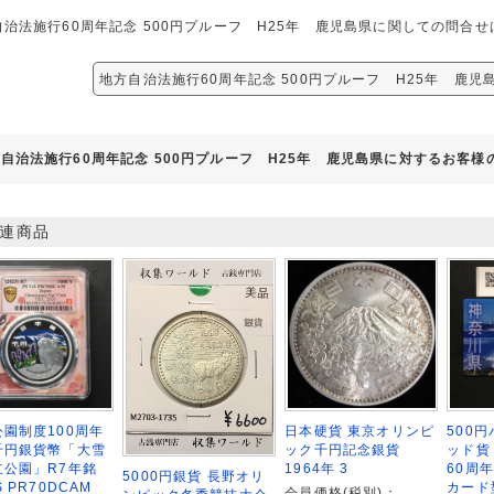
自治法施行60周年記念 500円プルーフ H25年 鹿児島県に関しての問合
地方自治法施行60周年記念 500円プルーフ H25年 鹿児
自治法施行60周年記念 500円プルーフ H25年 鹿児島県に対するお客様
連商品
園制度100周年
日本硬貨 東京オリンピ
500
千円銀貨幣「大雪
ック千円記念銀貨
ッド貨
立公園」R7年銘
1964年 3
60周
5000円銀貨 長野オリ
S PR70DCAM
カード
会員価格(税別)：