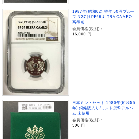
1987年(昭和62) 特年 50円プルー
フ NGC社PF69ULTRA CAMEO
高得点
会員価格(税別)：
16,000
円
日本ミントセット 1980年(昭和55
年) 銅銘版入り/ミント貨幣アルバ
ム 未使用
会員価格(税別)：
500
円