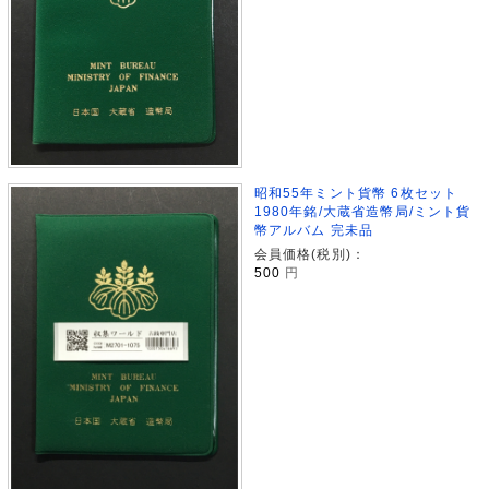
昭和55年ミント貨幣 6枚セット
1980年銘/大蔵省造幣局/ミント貨
幣アルバム 完未品
会員価格(税別)：
500
円