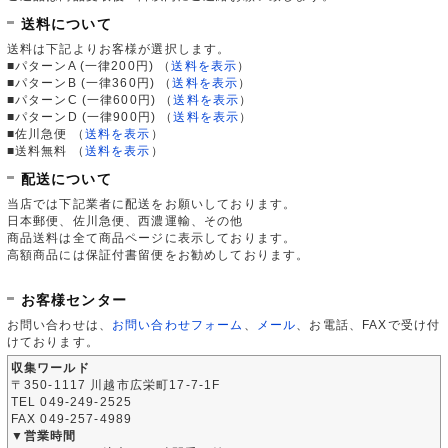
送料について
送料は下記よりお客様が選択します。
■パターンA (一律200円)
（
送料を表示
）
■パターンB (一律360円)
（
送料を表示
）
■パターンC (一律600円)
（
送料を表示
）
■パターンD (一律900円)
（
送料を表示
）
■佐川急便
（
送料を表示
）
■送料無料
（
送料を表示
）
配送について
当店では下記業者に配送をお願いしております。
日本郵便、佐川急便、西濃運輸、その他
商品送料は全て商品ページに表示しております。
高額商品には保証付書留便をお勧めしております。
お客様センター
お問い合わせは、
お問い合わせフォーム
、
メール
、お電話、FAXで受け付
けております。
収集ワールド
〒350-1117 川越市広栄町17-7-1F
TEL 049-249-2525
FAX 049-257-4989
▼営業時間