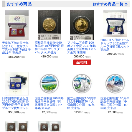
おすすめ商品
おすすめ商品一覧
2002FIFA 日韓ワール
昭和天皇様御在位60
ブリタニア金貨 100
天皇陛下御在位十年
ドカップ 記念金銀プ
年記念 10万円金貨 昭
ポンド金貨 2017年銘
記念 1万円金貨プルー
ルーフ貨幣 2枚セット
和62年銘 ブリスター
英国王立造幣局 1オン
フ貨+白銅貨 2枚組 平
完未品
パック入 未使用
ス金貨 未使用
成11年 完未品
355,000
円(税別)
430,000
660,000
458,000
円(税別)
円(税別)
円(税別)
日本国際博覧会記念
国立公園制度100周年
国立公園制度100周年
国立公園制度100周年
2005年/愛地球博 壱
記念千円銀貨幣「阿
記念千円銀貨幣「大
記念千円銀貨幣「中
万円金貨/千円銀貨幣
寒摩周国立公園」R7
雪山国立公園」R7年
部山岳国立公園」R7
プルーフ貨幣セット
年銘 完未品
銘 完未品
年銘 完未品
355,000
12,000
12,000
12,000
円(税別)
円(税別)
円(税別)
円(税別)