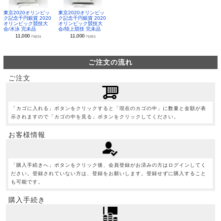
東京2020オリンピッ
東京2020オリンピッ
ク記念千円銀貨 2020
ク記念千円銀貨 2020
オリンピック競技大
オリンピック競技大
会/水泳 完未品
会/陸上競技 完未品
11,000
11,000
円(税別)
円(税別)
ご注文の流れ
ご注文
「カゴに入れる」ボタンをクリックすると「現在のカゴの中」に数量と金額が表
示されますので「カゴの中を見る」ボタンをクリックしてください。
お客様情報
「購入手続きへ」ボタンをクリック後、会員登録がお済みの方はログインしてく
ださい。登録されていない方は、登録をお願いします。登録せずに購入すること
も可能です。
購入手続き