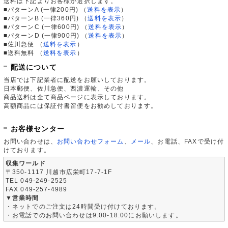
送料は下記よりお客様が選択します。
■パターンA (一律200円)
（
送料を表示
）
■パターンB (一律360円)
（
送料を表示
）
■パターンC (一律600円)
（
送料を表示
）
■パターンD (一律900円)
（
送料を表示
）
■佐川急便
（
送料を表示
）
■送料無料
（
送料を表示
）
配送について
当店では下記業者に配送をお願いしております。
日本郵便、佐川急便、西濃運輸、その他
商品送料は全て商品ページに表示しております。
高額商品には保証付書留便をお勧めしております。
お客様センター
お問い合わせは、
お問い合わせフォーム
、
メール
、お電話、FAXで受け付
けております。
収集ワールド
〒350-1117 川越市広栄町17-7-1F
TEL 049-249-2525
FAX 049-257-4989
▼営業時間
・ネットでのご注文は24時間受け付けております。
・お電話でのお問い合わせは9:00-18:00にお願いします。