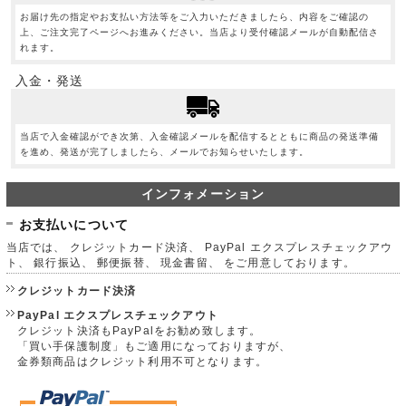
お届け先の指定やお支払い方法等をご入力いただきましたら、内容をご確認の
上、ご注文完了ページへお進みください。当店より受付確認メールが自動配信さ
れます。
入金・発送
当店で入金確認ができ次第、入金確認メールを配信するとともに商品の発送準備
を進め、発送が完了しましたら、メールでお知らせいたします。
インフォメーション
お支払いについて
当店では、 クレジットカード決済、 PayPal エクスプレスチェックアウ
ト、 銀行振込、 郵便振替、 現金書留、 をご用意しております。
クレジットカード決済
PayPal エクスプレスチェックアウト
クレジット決済もPayPalをお勧め致します。
「買い手保護制度」もご適用になっておりますが、
金券類商品はクレジット利用不可となります。