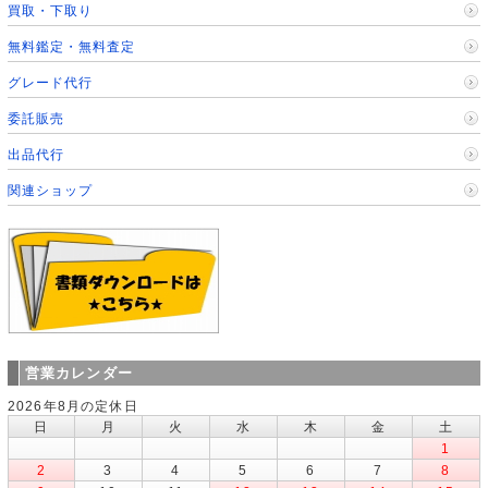
買取・下取り
無料鑑定・無料査定
グレード代行
委託販売
出品代行
関連ショップ
営業カレンダー
2026年8月の定休日
日
月
火
水
木
金
土
1
2
3
4
5
6
7
8