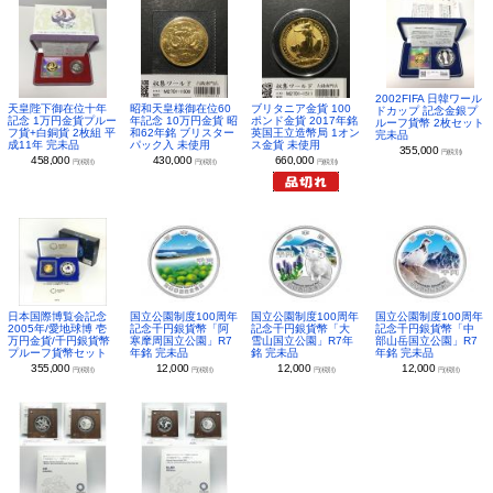
2002FIFA 日韓ワール
昭和天皇様御在位60
ブリタニア金貨 100
天皇陛下御在位十年
ドカップ 記念金銀プ
年記念 10万円金貨 昭
ポンド金貨 2017年銘
記念 1万円金貨プルー
ルーフ貨幣 2枚セット
和62年銘 ブリスター
英国王立造幣局 1オン
フ貨+白銅貨 2枚組 平
完未品
パック入 未使用
ス金貨 未使用
成11年 完未品
355,000
円(税別)
430,000
660,000
458,000
円(税別)
円(税別)
円(税別)
日本国際博覧会記念
国立公園制度100周年
国立公園制度100周年
国立公園制度100周年
2005年/愛地球博 壱
記念千円銀貨幣「阿
記念千円銀貨幣「大
記念千円銀貨幣「中
万円金貨/千円銀貨幣
寒摩周国立公園」R7
雪山国立公園」R7年
部山岳国立公園」R7
プルーフ貨幣セット
年銘 完未品
銘 完未品
年銘 完未品
355,000
12,000
12,000
12,000
円(税別)
円(税別)
円(税別)
円(税別)