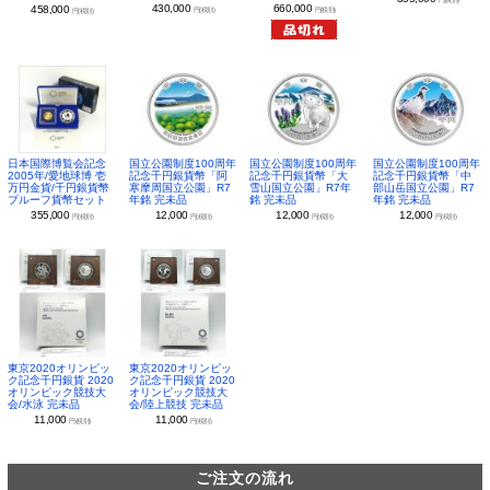
円(税別)
430,000
660,000
458,000
円(税別)
円(税別)
円(税別)
日本国際博覧会記念
国立公園制度100周年
国立公園制度100周年
国立公園制度100周年
2005年/愛地球博 壱
記念千円銀貨幣「阿
記念千円銀貨幣「大
記念千円銀貨幣「中
万円金貨/千円銀貨幣
寒摩周国立公園」R7
雪山国立公園」R7年
部山岳国立公園」R7
プルーフ貨幣セット
年銘 完未品
銘 完未品
年銘 完未品
355,000
12,000
12,000
12,000
円(税別)
円(税別)
円(税別)
円(税別)
東京2020オリンピッ
東京2020オリンピッ
ク記念千円銀貨 2020
ク記念千円銀貨 2020
オリンピック競技大
オリンピック競技大
会/水泳 完未品
会/陸上競技 完未品
11,000
11,000
円(税別)
円(税別)
ご注文の流れ