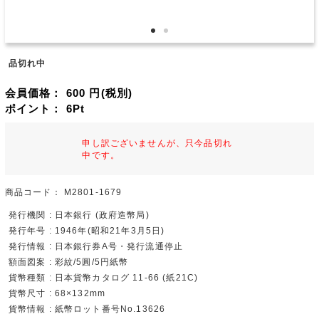
品切れ中
会員価格：
600
円(税別)
ポイント：
6
Pt
申し訳ございませんが、只今品切れ
中です。
商品コード：
M2801-1679
発行機関 : 日本銀行 (政府造幣局)
発行年号 : 1946年(昭和21年3月5日)
発行情報 : 日本銀行券A号・発行流通停止
額面図案 : 彩紋/5圓/5円紙幣
貨幣種類 : 日本貨幣カタログ 11-66 (紙21C)
貨幣尺寸 : 68×132mm
貨幣情報 : 紙幣ロット番号No.13626