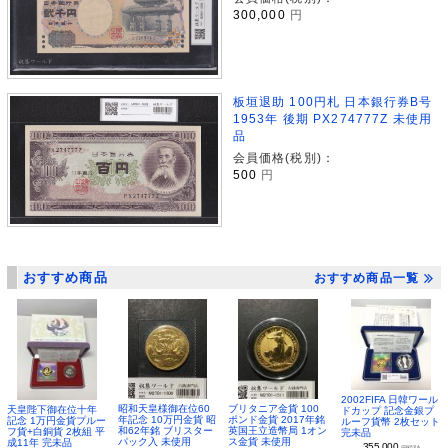
300,000
円
板垣退助 100円札 日本銀行券B号
1953年 後期 PX274777Z 未使用
品
会員価格(税別)：
500
円
おすすめ商品
おすすめ商品一覧
2002FIFA 日韓ワール
昭和天皇様御在位60
ブリタニア金貨 100
天皇陛下御在位十年
ドカップ 記念金銀プ
年記念 10万円金貨 昭
ポンド金貨 2017年銘
記念 1万円金貨プルー
ルーフ貨幣 2枚セット
和62年銘 ブリスター
英国王立造幣局 1オン
フ貨+白銅貨 2枚組 平
完未品
パック入 未使用
ス金貨 未使用
成11年 完未品
355,000