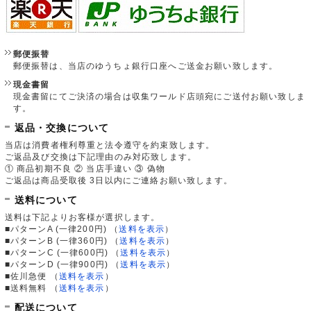
郵便振替
郵便振替は、当店のゆうちょ銀行口座へご送金お願い致します。
現金書留
現金書留にてご決済の場合は収集ワールド店頭宛にご送付お願い致しま
す。
返品・交換について
当店は消費者権利尊重と法令遵守を約束致します。
ご返品及び交換は下記理由のみ対応致します。
① 商品初期不良 ② 当店手違い ③ 偽物
ご返品は商品受取後 3日以内にご連絡お願い致します。
送料について
送料は下記よりお客様が選択します。
■パターンA (一律200円)
（
送料を表示
）
■パターンB (一律360円)
（
送料を表示
）
■パターンC (一律600円)
（
送料を表示
）
■パターンD (一律900円)
（
送料を表示
）
■佐川急便
（
送料を表示
）
■送料無料
（
送料を表示
）
配送について