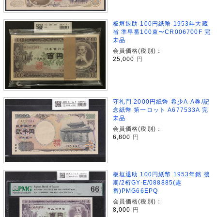
板垣退助 100円紙幣 1953年大蔵
省 準早番100束〜CR006700F 完
未品
会員価格(税別)：
25,000
円
守礼門 2000円紙幣 希少A-A券/記
念紙幣 第一ロット A677533A 完
未品
会員価格(税別)：
6,800
円
板垣退助 100円紙幣 1953年銘 後
期/2桁GY-E/088885(趣
番)PMG66EPQ
会員価格(税別)：
8,000
円