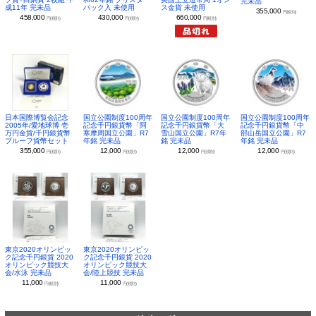
完未品
パック入 未使用
ス金貨 未使用
成11年 完未品
355,000
円(税別)
430,000
660,000
458,000
円(税別)
円(税別)
円(税別)
日本国際博覧会記念
国立公園制度100周年
国立公園制度100周年
国立公園制度100周年
2005年/愛地球博 壱
記念千円銀貨幣「阿
記念千円銀貨幣「大
記念千円銀貨幣「中
万円金貨/千円銀貨幣
寒摩周国立公園」R7
雪山国立公園」R7年
部山岳国立公園」R7
プルーフ貨幣セット
年銘 完未品
銘 完未品
年銘 完未品
355,000
12,000
12,000
12,000
円(税別)
円(税別)
円(税別)
円(税別)
東京2020オリンピッ
東京2020オリンピッ
ク記念千円銀貨 2020
ク記念千円銀貨 2020
オリンピック競技大
オリンピック競技大
会/水泳 完未品
会/陸上競技 完未品
11,000
11,000
円(税別)
円(税別)