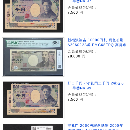
ト 早番No.97
会員価格(税別)：
7,500
円
新福沢諭吉 10000円札 褐色初期
A396022A券 PMG68EPQ 高得点
会員価格(税別)：
28,000
円
野口千円・守礼門二千円 2枚セッ
ト 早番No.99
会員価格(税別)：
7,500
円
守礼門 2000円記念紙幣 2000年