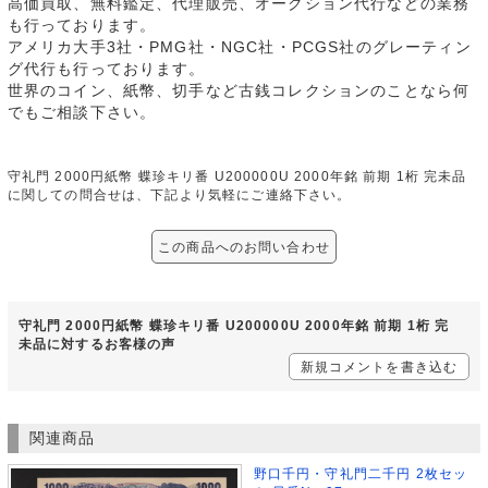
高価買取、無料鑑定、代理販売、オークション代行などの業務
も行っております。
アメリカ大手3社・PMG社・NGC社・PCGS社のグレーティン
グ代行も行っております。
世界のコイン、紙幣、切手など古銭コレクションのことなら何
でもご相談下さい。
守礼門 2000円紙幣 蝶珍キリ番 U200000U 2000年銘 前期 1桁 完未品
に関しての問合せは、下記より気軽にご連絡下さい。
この商品へのお問い合わせ
守礼門 2000円紙幣 蝶珍キリ番 U200000U 2000年銘 前期 1桁 完
未品に対するお客様の声
新規コメントを書き込む
関連商品
野口千円・守礼門二千円 2枚セッ