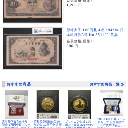
会員価格(税別)：
1,200
円
聖徳太子 100円札 4次 1946年 日
本銀行券A号 No.351411 美品
会員価格(税別)：
800
円
おすすめ商品
おすすめ商品一覧
2002FIFA 日韓ワール
昭和天皇様御在位60
ブリタニア金貨 100
天皇陛下御在位十年
ドカップ 記念金銀プ
年記念 10万円金貨 昭
ポンド金貨 2017年銘
記念 1万円金貨プルー
ルーフ貨幣 2枚セット
和62年銘 ブリスター
英国王立造幣局 1オン
フ貨+白銅貨 2枚組 平