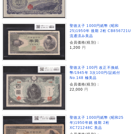
聖徳太子 1000円紙幣 (昭和
25)1950年 後期 2桁 CB856721U
流通済み美品
会員価格(税別)：
1,200
円
聖徳太子 100円 改正不換紙
幣/1945年 3次100円/証紙付
No.148 極美品
会員価格(税別)：
22,000
円
聖徳太子 1000円紙幣 (昭和25
年)1950年銘 後期 2桁
XC721248C 美品