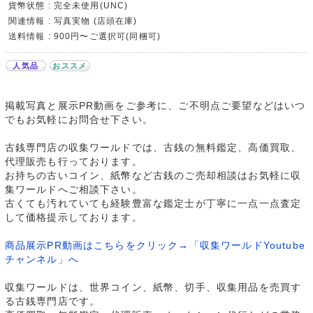
貨幣状態 : 完全未使用(UNC)
関連情報 : 写真実物 (店頭在庫)
送料情報 : 900円〜ご選択可(同梱可)
人気品
おススメ
掲載写真と展示PR動画をご参考に、ご不明点ご要望などはいつ
でもお気軽にお問合せ下さい。
古銭専門店の収集ワールドでは、古銭の無料鑑定、高価買取、
代理販売も行っております。
お持ちの古いコイン、紙幣など古銭のご売却相談はお気軽に収
集ワールドへご相談下さい。
古くても汚れていても経験豊富な鑑定士が丁寧に一点一点査定
して価格提示しております。
商品展示PR動画はこちらをクリック→「収集ワールドYoutube
チャンネル」へ
収集ワールドは、世界コイン、紙幣、切手、収集用品を売買す
る古銭専門店です。