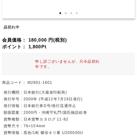
品切れ中
会員価格：
180,000
円(税別)
ポイント：
1,800
Pt
申し訳ございませんが、只今品切れ
中です。
商品コード：
M2801-1601
発行機関 : 日本銀行(大蔵省印刷局)
発行年号 : 2000年 (平成12年7月19日発行)
発行情報 : 日本銀行券D号/発行流通停止
額面図案 : 2000円・沖縄守礼門/源氏物語絵巻
貨幣種類 : 日本貨幣カタログ 11-82
貨幣尺寸 : 76×154mm
貨幣情報 : 黒色/1桁 蝶珍キリ番 U200000U