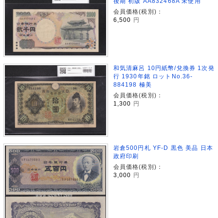
後期 初版 AA832468A 未使用
会員価格(税別)：
6,500
円
和気清麻呂 10円紙幣/兌換券 1次発
行 1930年銘 ロットNo.36-
884198 極美
会員価格(税別)：
1,300
円
岩倉500円札 YF-D 黒色 美品 日本
政府印刷
会員価格(税別)：
3,000
円