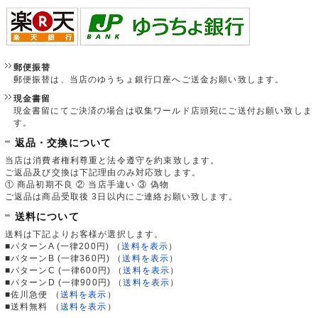
郵便振替
郵便振替は、当店のゆうちょ銀行口座へご送金お願い致します。
現金書留
現金書留にてご決済の場合は収集ワールド店頭宛にご送付お願い致しま
す。
返品・交換について
当店は消費者権利尊重と法令遵守を約束致します。
ご返品及び交換は下記理由のみ対応致します。
① 商品初期不良 ② 当店手違い ③ 偽物
ご返品は商品受取後 3日以内にご連絡お願い致します。
送料について
送料は下記よりお客様が選択します。
■パターンA (一律200円)
（
送料を表示
）
■パターンB (一律360円)
（
送料を表示
）
■パターンC (一律600円)
（
送料を表示
）
■パターンD (一律900円)
（
送料を表示
）
■佐川急便
（
送料を表示
）
■送料無料
（
送料を表示
）