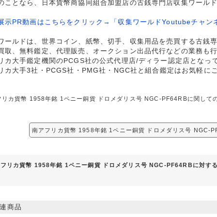
のことなら、日本貨幣商協同組合加盟店の古銭専門店収集ワール
展示PR動画はこちらをクリック→「収集ワールドYoutubeチャン
ワールドは、世界コイン、紙幣、切手、収集用品を売買する古銭
買取、無料鑑定、代理販売、オークション出品代行などの業務も
リカ大手鑑定機関のPCGS社の公式代理店/ディラー認定店となっ
リカ大手3社・PCGS社・PMG社・NGC社と組合鑑定はお気軽に
リカ貨幣 1958年銘 1ペニー銅貨 ドロメダリス号 NGC-PF64RBに関
南アフリカ貨幣 1958年銘 1ペニー銅貨 ドロメダリス号 NGC-P
フリカ貨幣 1958年銘 1ペニー銅貨 ドロメダリス号 NGC-PF64RBに対
連商品