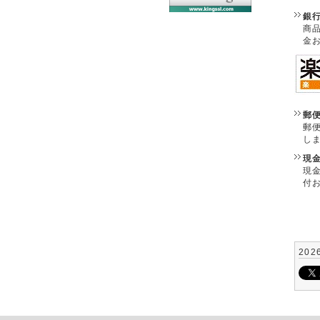
銀
商
金
郵
郵
し
現
現
付
202