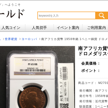
ド」へようこそ
人気コイン
人気切手
イベント案内
ご利用案内
ム
世界硬貨
ヨーロッパ
南アフリカ貨幣 1958年銘 1ペニー銅貨 ドロメダ
南アフリカ貨幣
ドロメダリス号
会員価格：
ポイント：
商品コード：
M270
発行機関 : 南アフ
発行年号 : 1958年
発行情報 : 近代貨
額面図案 : 1ペニ