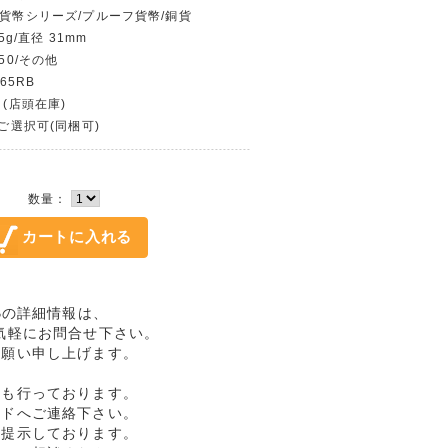
代貨幣シリーズ/プルーフ貨幣/銅貨
5g/直径 31mm
50/その他
65RB
 (店頭在庫)
〜ご選択可(同梱可)
数量：
RBの詳細情報は、
気軽にお問合せ下さい。
お願い申し上げます。
売も行っております。
ルドへご連絡下さい。
格提示しております。