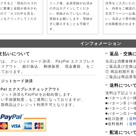
ックすると「現在のカゴの
リック後、会員登録がお済み
法等をご入力いただ
」に数量と金額が表示され
の方はログインしてくださ
ら、内容をご確認の
すので「カゴの中を見る」
い。登録されていない方は、
文完了ページへお進
タンをクリックしてくださ
登録をお願いします。登録せ
い。当店より受付確
。
ずに購入することも可能で
が自動配信されます
す。
インフォメーション
支払いについて
返品・交換
は、 クレジットカード決済、 PayPal エクスプレス
当店は消費者権
ックアウト、 銀行振込、 郵便振替、 現金書留、 をご
ご返品及び交換
しております。
① 商品初期不良 
ご返品は商品受取
レジットカード決済
送料につい
yPal エクスプレスチェックアウト
送料は下記より
ジット決済もPayPalをお勧め致します。
■パターンA (一律
買い手保護制度」もご適用になっておりますが、
■パターンB (一
券類商品はクレジット利用不可となります。
■パターンC (一
■パターンD (一
■佐川急便
（
送
■送料無料
（
送
配送につい