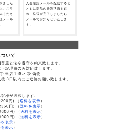
きました
入金確認メールを配信すると
上、ご注
ともに商品の発送準備を進
みくださ
め、発送が完了しましたら、
認メール
メールでお知らせいたしま
。
す。
について
利尊重と法令遵守を約束致します。
は下記理由のみ対応致します。
② 当店手違い ③ 偽物
後 3日以内にご連絡お願い致します。
て
お客様が選択します。
200円)
（
送料を表示
）
律360円)
（
送料を表示
）
律600円)
（
送料を表示
）
律900円)
（
送料を表示
）
料を表示
）
料を表示
）
て