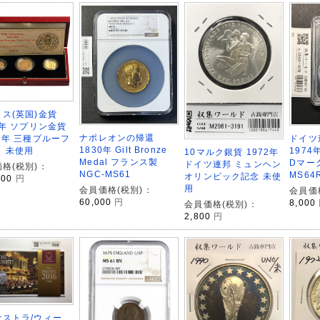
ス(英国)金貨
9年 ソプリン金貨
ナポレオンの帰還
周年 三種プルーフ
ドイツ
1830年 Gilt Bronze
 未使用
1974
10マルク銀貨 1972年
Medal フランス製
Dマーク
ドイツ連邦 ミュンヘン
格(税別)：
NGC-MS61
MS64
オリンピック記念 未使
000
円
用
会員価格(税別)：
会員価
60,000
円
8,000
会員価格(税別)：
2,800
円
ケストラ/ウィー