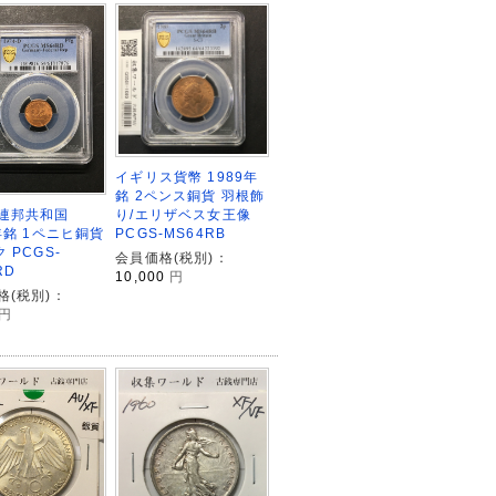
イギリス貨幣 1989年
銘 2ペンス銅貨 羽根飾
り/エリザベス女王像
連邦共和国
PCGS-MS64RB
年銘 1ペニヒ銅貨
 PCGS-
会員価格(税別)：
RD
10,000
円
格(税別)：
円