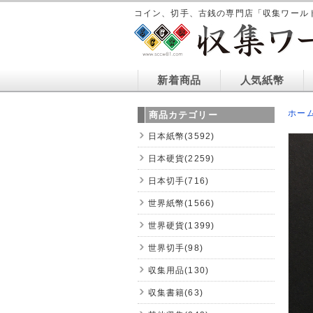
コイン、切手、古銭の専門店「収集ワール
新着商品
人気紙幣
ホー
商品カテゴリー
日本紙幣(3592)
日本硬貨(2259)
日本切手(716)
世界紙幣(1566)
世界硬貨(1399)
世界切手(98)
収集用品(130)
収集書籍(63)