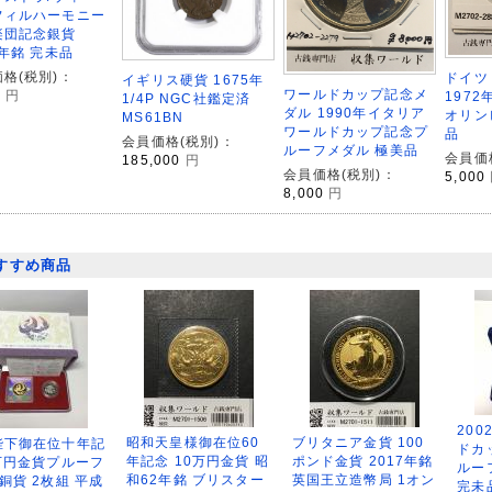
フィルハーモニー
楽団記念銀貨
6年銘 完未品
格(税別)：
ドイツ
イギリス硬貨 1675年
ワールドカップ記念メ
0
円
197
1/4P NGC社鑑定済
ダル 1990年イタリア
オリン
MS61BN
ワールドカップ記念プ
品
会員価格(税別)：
ルーフメダル 極美品
会員価
185,000
円
会員価格(税別)：
5,000
8,000
円
すすめ商品
200
昭和天皇様御在位60
ブリタニア金貨 100
陛下御在位十年記
ドカ
年記念 10万円金貨 昭
ポンド金貨 2017年銘
万円金貨プルーフ
ルー
和62年銘 ブリスター
英国王立造幣局 1オン
銅貨 2枚組 平成
完未