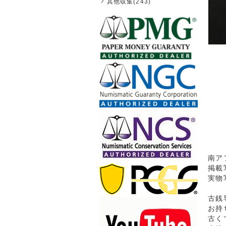
其他収集(243)
南ア
掲載
実物
古銭
お持
古く