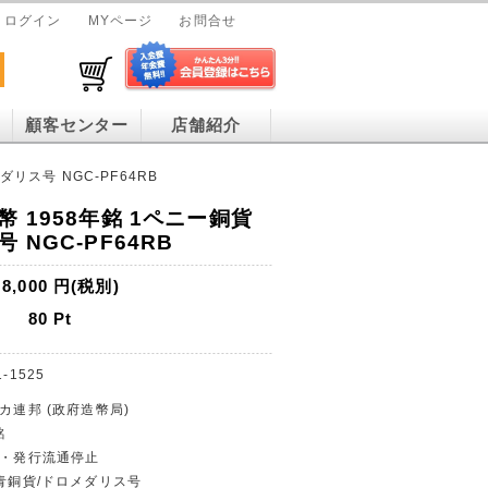
ログイン
MYページ
お問合せ
顧客センター
店舗紹介
リス号 NGC-PF64RB
 1958年銘 1ペニー銅貨
 NGC-PF64RB
8,000
円(税別)
80
Pt
1-1525
リカ連邦 (政府造幣局)
銘
幣・発行流通停止
ー青銅貨/ドロメダリス号