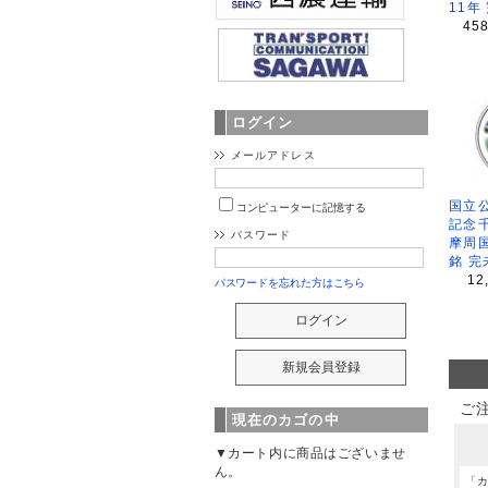
11年
45
ログイン
メールアドレス
国立公
コンピューターに記憶する
記念
パスワード
摩周
銘 完
12
パスワードを忘れた方はこちら
ご
現在のカゴの中
▼カート内に商品はございませ
ん。
「