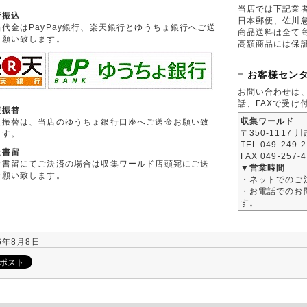
当店では下記業
行振込
日本郵便、佐川
品代金はPayPay銀行、楽天銀行とゆうちょ銀行へご送
商品送料は全て
お願い致します。
高額商品には保
お客様セン
お問い合わせは
話、FAXで受け
便振替
収集ワールド
便振替は、当店のゆうちょ銀行口座へご送金お願い致
〒350-1117 
ます。
TEL 049-249-
金書留
FAX 049-257-
金書留にてご決済の場合は収集ワールド店頭宛にご送
▼営業時間
お願い致します。
・ネットでのご
・お電話でのお問
す。
6年8月8日