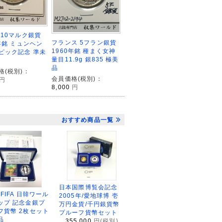
 10マルク銀貨
フランス 5フラン銀貨
2年銘 ミュンヘン
1960年銘 種まく女神
ピック記念 準未
量目11.9g 銀835 極美
品
格(税別)：
会員価格(税別)：
円
8,000
円
おすすめ商品一覧
日本国際博覧会記念
2FIFA 日韓ワール
2005年/愛地球博 壱
ップ 記念金銀プ
万円金貨/千円銀貨幣
フ貨幣 2枚セット
プルーフ貨幣セット
品
355,000
円(税別)