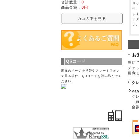
合計数量：
0
リ
商品金額：
0円
中
ま
カゴの中を見る
ボ
い
お
QRコード
当店で
チェ
現在のページを携帯やスマートフォン
用意
で見る場合、QRコードを読み込んでく
ださい。
ク
Pa
クレ
「
金