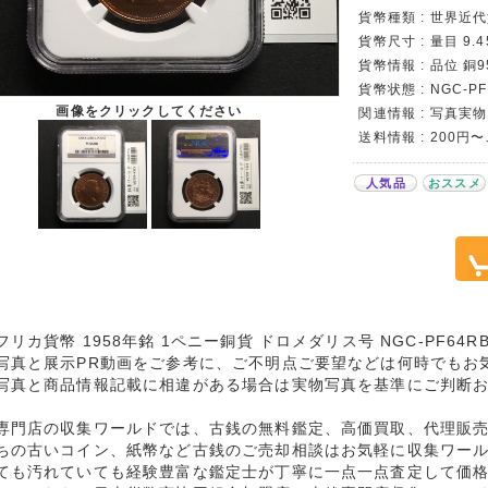
貨幣種類 : 世界近
貨幣尺寸 : 量目 9.4
貨幣情報 : 品位 銅9
貨幣状態 : NGC-PF
画像をクリックしてください
関連情報 : 写真実物
送料情報 : 200円
人気品
おススメ
フリカ貨幣 1958年銘 1ペニー銅貨 ドロメダリス号 NGC-PF64
写真と展示PR動画をご参考に、ご不明点ご要望などは何時でもお
写真と商品情報記載に相違がある場合は実物写真を基準にご判断
専門店の収集ワールドでは、古銭の無料鑑定、高価買取、代理販
ちの古いコイン、紙幣など古銭のご売却相談はお気軽に収集ワー
ても汚れていても経験豊富な鑑定士が丁寧に一点一点査定して価