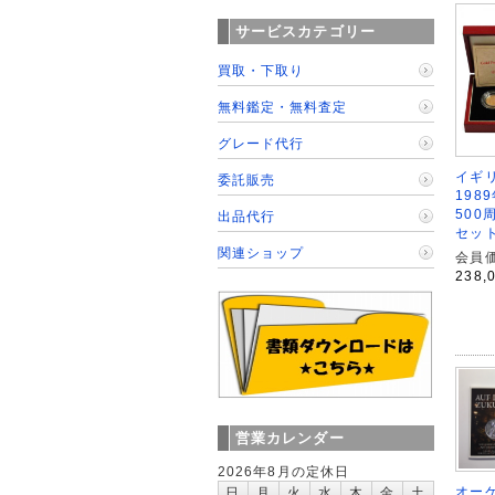
サービスカテゴリー
買取・下取り
無料鑑定・無料査定
グレード代行
イギリ
委託販売
198
500
出品代行
セット
関連ショップ
会員価
238,
営業カレンダー
2026年8月の定休日
オー
日
月
火
水
木
金
土