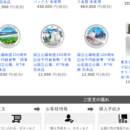
パック入 未使用
ス金貨 未使用
 完未品
35
430,000
円(税別)
660,000
円(税別)
8,000
円(税別)
園制度100周年
国立公園制度100周年
国立公園制度100周年
千円銀貨幣「阿寒
記念千円銀貨幣「大雪
記念千円銀貨幣「中部
東京
国立公園」R7年
山国立公園」R7年銘
山岳国立公園」R7年
ク記
未品
完未品
銘 完未品
オリ
,000
円(税別)
12,000
円(税別)
12,000
円(税別)
会/
1
ご注文の流れ
注文
お客様情報
購入手続き
カゴに入れる」ボタンをク
「購入手続きへ」ボタンをク
お届け先の指定やお