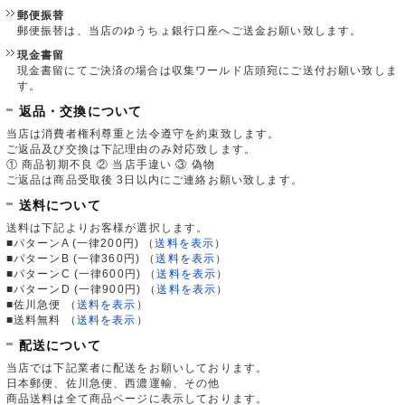
郵便振替
郵便振替は、当店のゆうちょ銀行口座へご送金お願い致します。
現金書留
現金書留にてご決済の場合は収集ワールド店頭宛にご送付お願い致しま
す。
返品・交換について
当店は消費者権利尊重と法令遵守を約束致します。
ご返品及び交換は下記理由のみ対応致します。
① 商品初期不良 ② 当店手違い ③ 偽物
ご返品は商品受取後 3日以内にご連絡お願い致します。
送料について
送料は下記よりお客様が選択します。
■パターンA (一律200円)
（
送料を表示
）
■パターンB (一律360円)
（
送料を表示
）
■パターンC (一律600円)
（
送料を表示
）
■パターンD (一律900円)
（
送料を表示
）
■佐川急便
（
送料を表示
）
■送料無料
（
送料を表示
）
配送について
当店では下記業者に配送をお願いしております。
日本郵便、佐川急便、西濃運輸、その他
商品送料は全て商品ページに表示しております。