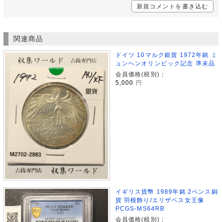
新規コメントを書き込む
関連商品
ドイツ 10マルク銀貨 1972年銘 ミ
ュンヘンオリンピック記念 準未品
会員価格(税別)：
5,000
円
イギリス貨幣 1989年銘 2ペンス銅
貨 羽根飾り/エリザベス女王像
PCGS-MS64RB
会員価格(税別)：