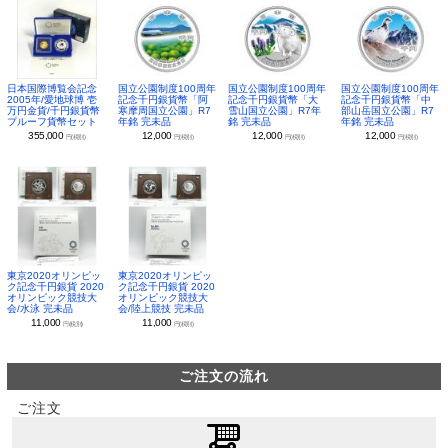
日本国際博覧会記念
国立公園制度100周年
国立公園制度100周年
国立公園制度100周年
2005年/愛地球博 壱
記念千円銀貨幣「阿
記念千円銀貨幣「大
記念千円銀貨幣「中
万円金貨/千円銀貨幣
寒摩周国立公園」R7
雪山国立公園」R7年
部山岳国立公園」R7
プルーフ貨幣セット
年銘 完未品
銘 完未品
年銘 完未品
355,000
12,000
12,000
12,000
円(税別)
円(税別)
円(税別)
円(税別)
東京2020オリンピッ
東京2020オリンピッ
ク記念千円銀貨 2020
ク記念千円銀貨 2020
オリンピック競技大
オリンピック競技大
会/水泳 完未品
会/陸上競技 完未品
11,000
11,000
円(税別)
円(税別)
ご注文の流れ
ご注文