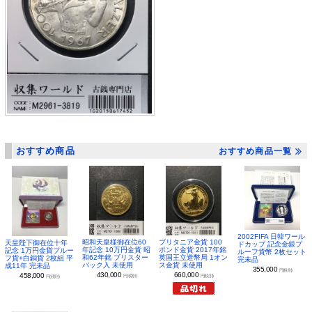
おすすめ商品
おすすめ商品一覧
2002FIFA 日韓ワール
昭和天皇様御在位60
ブリタニア金貨 100
天皇陛下御在位十年
ドカップ 記念金銀プ
年記念 10万円金貨 昭
ポンド金貨 2017年銘
記念 1万円金貨プルー
ルーフ貨幣 2枚セット
和62年銘 ブリスター
英国王立造幣局 1オン
フ貨+白銅貨 2枚組 平
完未品
パック入 未使用
ス金貨 未使用
成11年 完未品
355,000
円(税別)
430,000
660,000
458,000
円(税別)
円(税別)
円(税別)