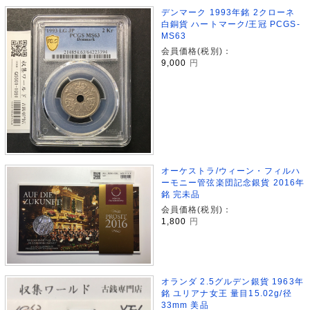
デンマーク 1993年銘 2クローネ
白銅貨 ハートマーク/王冠 PCGS-
MS63
会員価格(税別)：
9,000
円
オーケストラ/ウィーン・フィルハ
ーモニー管弦楽団記念銀貨 2016年
銘 完未品
会員価格(税別)：
1,800
円
オランダ 2.5グルデン銀貨 1963年
銘 ユリアナ女王 量目15.02g/径
33mm 美品