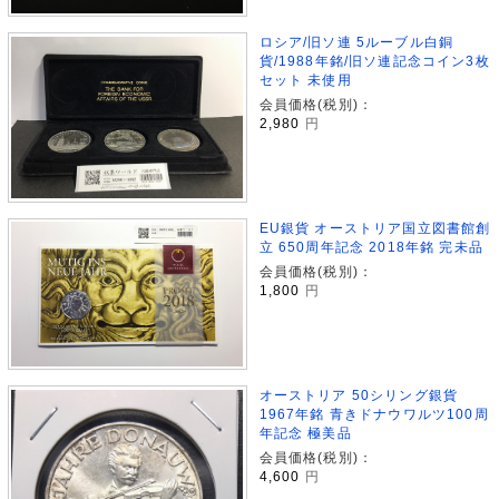
ロシア/旧ソ連 5ルーブル白銅
貨/1988年銘/旧ソ連記念コイン3枚
セット 未使用
会員価格(税別)：
2,980
円
EU銀貨 オーストリア国立図書館創
立 650周年記念 2018年銘 完未品
会員価格(税別)：
1,800
円
オーストリア 50シリング銀貨
1967年銘 青きドナウワルツ100周
年記念 極美品
会員価格(税別)：
4,600
円