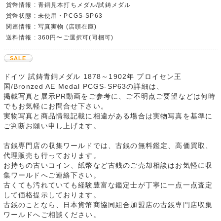
貨幣情報 : 青銅見本打ちメダル/試鋳メダル
貨幣状態 : 未使用・PCGS-SP63
関連情報 : 写真実物 (店頭在庫)
送料情報 : 360円〜ご選択可(同梱可)
SALE
ドイツ 試鋳青銅メダル 1878～1902年 プロイセン王
国/Bronzed AE Medal PCGS-SP63の詳細は、
掲載写真と展示PR動画をご参考に、ご不明点ご要望などは何時
でもお気軽にお問合せ下さい。
実物写真と商品情報記載に相違がある場合は実物写真を基準に
ご判断お願い申し上げます。
古銭専門店の収集ワールドでは、古銭の無料鑑定、高価買取、
代理販売も行っております。
お持ちの古いコイン、紙幣など古銭のご売却相談はお気軽に収
集ワールドへご連絡下さい。
古くても汚れていても経験豊富な鑑定士が丁寧に一点一点査定
して価格提示しております。
古銭のことなら、日本貨幣商協同組合加盟店の古銭専門店収集
ワールドへご相談ください。