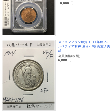
10,000
円
スイス 2フラン銀貨 1914年銘 ヘ
ルベティア女神 量目9.9g 流通済美
品
会員価格(税別)：
6,000
円