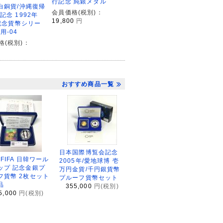
行記念 純銀メダル
円白銅貨/沖縄復帰
会員価格(税別)：
記念 1992年
19,800
円
 記念貨幣シリー
用-04
格(税別)：
おすすめ商品一覧
日本国際博覧会記念
2FIFA 日韓ワール
2005年/愛地球博 壱
ップ 記念金銀プ
万円金貨/千円銀貨幣
フ貨幣 2枚セット
プルーフ貨幣セット
品
355,000
円(税別)
5,000
円(税別)