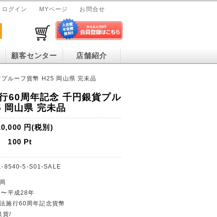
ログイン
MYページ
お問合せ
顧客センター
店舗紹介
プルーフ貨幣 H25 岡山県 完未品
行60周年記念 千円銀貨プル
5 岡山県 完未品
10,000
円(税別)
100
Pt
-8540-5-S01-SALE
幣局
年〜平成28年
治法施行60周年記念貨幣
銀貨/