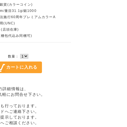
フ銀貨(カラーコイン)
m/量目31.1g/銀1000
治法施行60周年プレミアムカラーA
用(UNC)
 (店頭在庫)
〜(梱包代込み同梱可)
数量：
品の詳細情報は、
気軽にお問合せ下さい。
売も行っております。
ルドへご連絡下さい。
格提示しております。
ドへご相談ください。