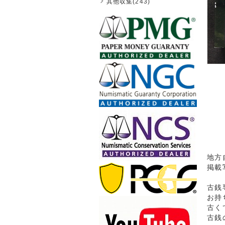
其他収集(243)
地方
掲載
古銭
お持
古く
古銭