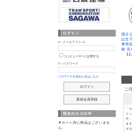
ログイン
国立公
記念
メールアドレス
摩周
銘 完
12
コンピューターに記憶する
パスワード
パスワードを忘れた方はこちら
ご
「
現在のカゴの中
リ
中
▼カート内に商品はございませ
ま
ん。
ボ