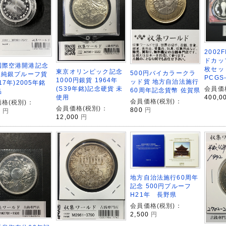
2002
ドカッ
国際空港開港記念
枚セッ
東京オリンピック記念
500円バイカラークラ
円純銀プルーフ貨
PCGS
1000円銀貨 1964年
ッド貨 地方自治法施行
H17年)2005年銘
(S39年銘)記念硬貨 未
会員価
60周年記念貨幣 佐賀県
品
使用
400,0
会員価格(税別)：
格(税別)：
会員価格(税別)：
800
円
0
円
12,000
円
地方自治法施行60周年
記念 500円プルーフ
H21年 長野県
会員価格(税別)：
2,500
円