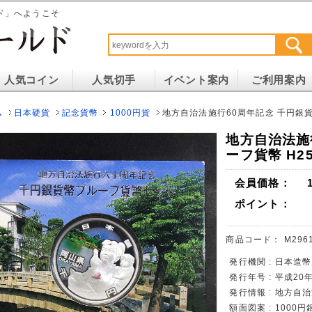
ド」へようこそ
人気コイン
人気切手
イベント案内
ご利用案内
ム
日本硬貨
記念貨幣
1000円貨
地方自治法施行60周年記念 千円銀貨
地方自治法施
ーフ貨幣 H2
会員価格：
ポイント：
商品コード：
M2961
発行機関 : 日本造
発行年号 : 平成20
発行情報 : 地方自
額面図案 : 1000円