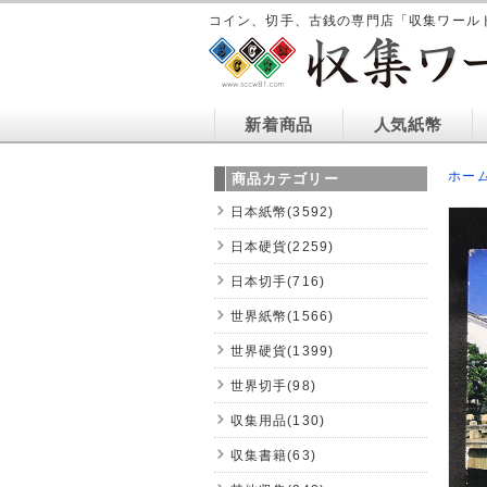
コイン、切手、古銭の専門店「収集ワール
新着商品
人気紙幣
ホー
商品カテゴリー
日本紙幣(3592)
日本硬貨(2259)
日本切手(716)
世界紙幣(1566)
世界硬貨(1399)
世界切手(98)
収集用品(130)
収集書籍(63)