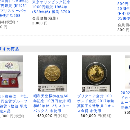
天皇御在位60年記
東京オリンピック記念
500
万円銀貨 (昭和61
1000円銀貨 1964年
20周年
 ブリスターパッ
(S39年銘) 極美-3790
(H4)
未使用/1508
会員価格(税別)：
ズ/未使
格(税別)：
2,800
円
会員価
00
円
800
円
すすめ商品
200
昭和天皇様御在位60
ブリタニア金貨 100
陛下御在位十年記
ドカ
年記念 10万円金貨 昭
ポンド金貨 2017年銘
万円金貨プルーフ
ルー
和62年銘 ブリスター
英国王立造幣局 1オン
銅貨 2枚組 平成
完未
パック入 未使用
ス金貨 未使用
 完未品
35
430,000
円(税別)
660,000
円(税別)
8,000
円(税別)