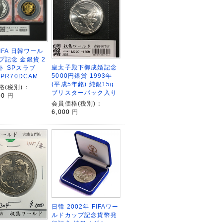
FIFA 日韓ワール
プ記念 金銀貨 2
皇太子殿下御成婚記念
ト SPスラブ
5000円銀貨 1993年
-PR70DCAM
(平成5年銘) 純銀15g
格(税別)：
ブリスターパック入り
00
円
会員価格(税別)：
6,000
円
日韓 2002年 FIFAワー
ルドカップ記念貨幣発