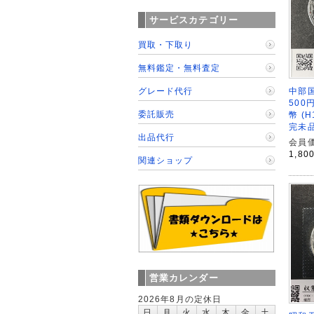
サービスカテゴリー
買取・下取り
無料鑑定・無料査定
グレード代行
中部
500
委託販売
幣 (
完未
出品代行
会員価
1,80
関連ショップ
営業カレンダー
2026年8月の定休日
日
月
火
水
木
金
土