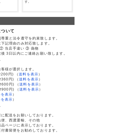
。
す。
について
利尊重と法令遵守を約束致します。
は下記理由のみ対応致します。
② 当店手違い ③ 偽物
後 3日以内にご連絡お願い致します。
て
お客様が選択します。
200円)
（
送料を表示
）
律360円)
（
送料を表示
）
律600円)
（
送料を表示
）
律900円)
（
送料を表示
）
料を表示
）
料を表示
）
て
者に配送をお願いしております。
急便、西濃運輸、その他
商品ページに表示しております。
証付書留便をお勧めしております。