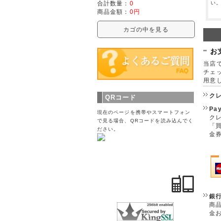
い
合計数量：
0
商品金額：
0円
カゴの中を見る
お
当店で
チェ
用意
ク
QRコード
Pa
現在のページを携帯やスマートフォン
クレ
で見る場合、QRコードを読み込んでく
「
ださい。
金
銀
商
金