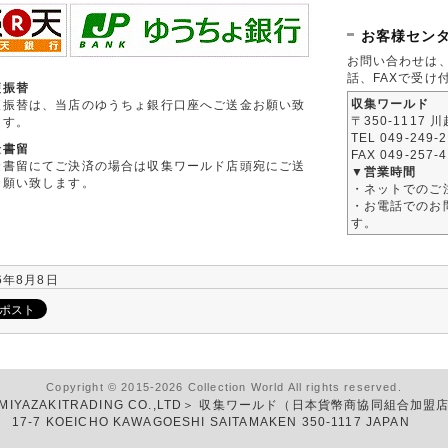
お客様セン
お問い合わせは
話、FAXで受け
便振替
収集ワールド
便振替は、当店のゆうちょ銀行口座へご送金お願い致
〒350-1117 
ます。
TEL 049-249-
金書留
FAX 049-257-
金書留にてご決済の場合は収集ワールド店頭宛にご送
▼営業時間
お願い致します。
・ネットでのご
・お電話でのお問
す。
6年8月8日
Copyright © 2015-2026 Collection World All rights reserved.
MIYAZAKITRADING CO.,LTD＞ 収集ワールド（日本貨幣商協同組合加盟
17-7 KOEICHO KAWAGOESHI SAITAMAKEN 350-1117 JAPAN