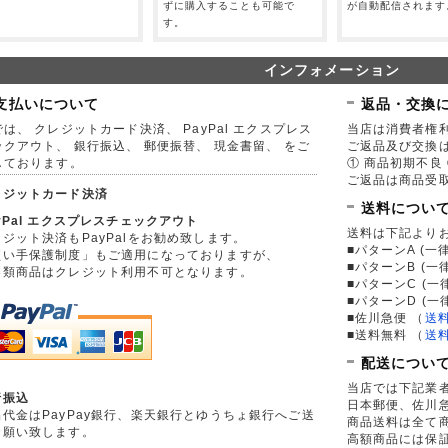
。
ずに購入することも可能で
が自動配信されます
す。
インフォメーション
支払いについて
返品・交換
は、 クレジットカード決済、 PayPal エクスプレス
当店は消費者権
ックアウト、 銀行振込、 郵便振替、 現金書留、 をご
ご返品及び交換
しております。
① 商品初期不良 
ご返品は商品受取
レジットカード決済
送料につい
yPal エクスプレスチェックアウト
送料は下記より
ジット決済もPayPalをお勧め致します。
■パターンA (一律
買い手保護制度」もご適用になっておりますが、
■パターンB (一
券類商品はクレジット利用不可となります。
■パターンC (一
■パターンD (一
■佐川急便
（
送
■送料無料
（
送
配送につい
当店では下記業
行振込
日本郵便、佐川
品代金はPayPay銀行、楽天銀行とゆうちょ銀行へご送
商品送料は全て
お願い致します。
高額商品には保