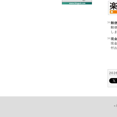
郵
郵
し
現
現
付
202
＜