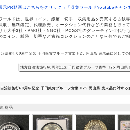
展示PR動画はこちらをクリック→「収集ワールドYoutubeチャン
ワールドは、世界コイン、紙幣、切手、収集用品を売買する古銭
買取、無料鑑定、代理販売、オークション代行などの業務も行っ
リカ大手3社・PMG社・NGC社・PCGS社のグレーティング代行
のコイン、紙幣、切手など古銭コレクションのことなら何でもご
自治法施行60周年記念 千円銀貨プルーフ貨幣 H25 岡山県 完未品に関し
地方自治法施行60周年記念 千円銀貨プルーフ貨幣 H25 岡山県
自治法施行60周年記念 千円銀貨プルーフ貨幣 H25 岡山県 完未品に対す
連商品