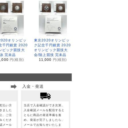
2020オリンピッ
東京2020オリンピッ
念千円銀貨 2020
ク記念千円銀貨 2020
ンピック競技大
オリンピック競技大
水泳 完未品
会/陸上競技 完未品
1,000
円(税別)
11,000
円(税別)
入金・発送
支払い方
当店で入金確認ができ次第、
きました
入金確認メールを配信すると
上、ご注
ともに商品の発送準備を進
みくださ
め、発送が完了しましたら、
認メール
メールでお知らせいたしま