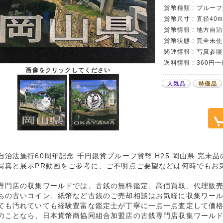
貨幣種類 : プルー
貨幣尺寸 : 直径40m
貨幣情報 : 地方自
貨幣状態 : 完全未使
関連情報 : 写真参照
送料情報 : 360円
画像をクリックしてください
人気品
特価品
自治法施行60周年記念 千円銀貨プルーフ貨幣 H25 岡山県 完未
写真と展示PR動画をご参考に、ご不明点ご要望などは何時でもお
専門店の収集ワールドでは、古銭の無料鑑定、高価買取、代理販
ちの古いコイン、紙幣など古銭のご売却相談はお気軽に収集ワー
ても汚れていても経験豊富な鑑定士が丁寧に一点一点査定して価
のことなら、日本貨幣商協同組合加盟店の古銭専門店収集ワール