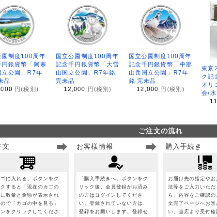
園制度100周年
国立公園制度100周年
国立公園制度100周年
千円銀貨幣「阿寒
記念千円銀貨幣「大雪
記念千円銀貨幣「中部
東京
国立公園」R7年
山国立公園」R7年銘
山岳国立公園」R7年
ク記
未品
完未品
銘 完未品
オリ
,000
円(税別)
12,000
円(税別)
12,000
円(税別)
会/
1
ご注文の流れ
注文
お客様情報
購入手続き
カゴに入れる」ボタンをク
「購入手続きへ」ボタンをク
お届け先の指定やお
ックすると「現在のカゴの
リック後、会員登録がお済み
法等をご入力いただ
」に数量と金額が表示され
の方はログインしてくださ
ら、内容をご確認の
すので「カゴの中を見る」
い。登録されていない方は、
文完了ページへお進
タンをクリックしてくださ
登録をお願いします。登録せ
い。当店より受付確