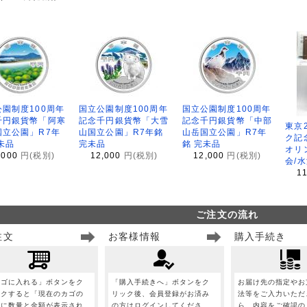
園制度100周年
国立公園制度100周年
国立公園制度100周年
千円銀貨幣「阿寒
記念千円銀貨幣「大雪
記念千円銀貨幣「中部
東京
国立公園」R7年
山国立公園」R7年銘
山岳国立公園」R7年
ク記
未品
完未品
銘 完未品
オリ
,000
円(税別)
12,000
円(税別)
12,000
円(税別)
会/
1
ご注文の流れ
注文
お客様情報
購入手続き
カゴに入れる」ボタンをク
「購入手続きへ」ボタンをク
お届け先の指定やお
ックすると「現在のカゴの
リック後、会員登録がお済み
法等をご入力いただ
」に数量と金額が表示され
の方はログインしてくださ
ら、内容をご確認の