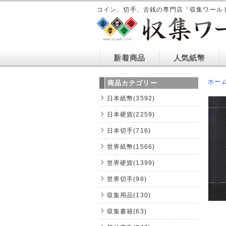
コイン、切手、古銭の専門店「収集ワール
新着商品
人気紙幣
ホー
商品カテゴリー
日本紙幣(3592)
日本硬貨(2259)
日本切手(716)
世界紙幣(1566)
世界硬貨(1399)
世界切手(98)
収集用品(130)
収集書籍(63)