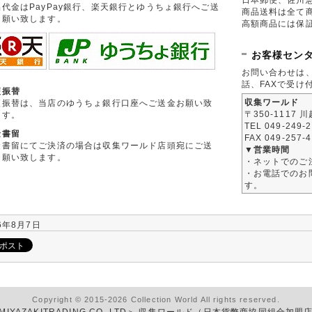
品代金はPayPay銀行、楽天銀行とゆうちょ銀行へご送
商品送料は全て
お願い致します。
高額商品には保
お客様セン
お問い合わせは
話、FAXで受け
便振替
収集ワールド
便振替は、当店のゆうちょ銀行口座へご送金お願い致
〒350-1117 
ます。
TEL 049-249-
金書留
FAX 049-257-
金書留にてご決済の場合は収集ワールド店頭宛にご送
▼営業時間
お願い致します。
・ネットでのご
・お電話でのお問
す。
6年8月7日
Copyright © 2015-2026 Collection World All rights reserved.
MIYAZAKITRADING CO.,LTD＞ 収集ワールド（日本貨幣商協同組合加盟