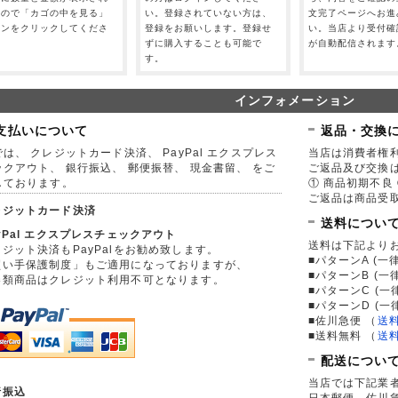
すので「カゴの中を見る」
い。登録されていない方は、
文完了ページへお進
タンをクリックしてくださ
登録をお願いします。登録せ
い。当店より受付確
。
ずに購入することも可能で
が自動配信されます
す。
インフォメーション
支払いについて
返品・交換
は、 クレジットカード決済、 PayPal エクスプレス
当店は消費者権
ックアウト、 銀行振込、 郵便振替、 現金書留、 をご
ご返品及び交換
しております。
① 商品初期不良 
ご返品は商品受取
レジットカード決済
送料につい
yPal エクスプレスチェックアウト
送料は下記より
ジット決済もPayPalをお勧め致します。
■パターンA (一律
買い手保護制度」もご適用になっておりますが、
■パターンB (一
券類商品はクレジット利用不可となります。
■パターンC (一
■パターンD (一
■佐川急便
（
送
■送料無料
（
送
配送につい
当店では下記業
行振込
日本郵便、佐川