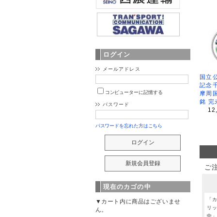
ログイン
メールアドレス
国立公
記念
コンピューターに記憶する
摩周
銘 完
パスワード
12
パスワードを忘れた方はこちら
ご
現在のカゴの中
「
▼カート内に商品はございませ
リ
ん。
中