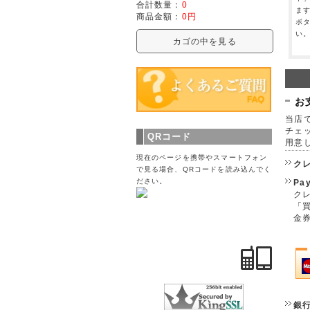
合計数量：
0
ま
商品金額：
0円
ボ
い
カゴの中を見る
お
当店で
チェ
QRコード
用意
現在のページを携帯やスマートフォン
ク
で見る場合、QRコードを読み込んでく
ださい。
Pa
クレ
「
金
銀