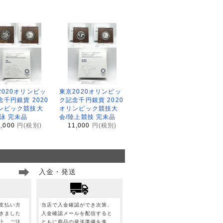
2020オリンピッ
東京2020オリンピッ
念千円銀貨 2020
ク記念千円銀貨 2020
ンピック競技大
オリンピック競技大
水泳 完未品
会/陸上競技 完未品
1,000
円(税別)
11,000
円(税別)
入金・発送
支払い方
当店で入金確認ができ次第、
きました
入金確認メールを配信すると
上、ご注
ともに商品の発送準備を進