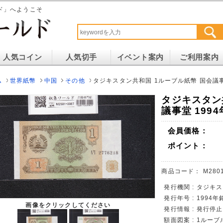
ド」へようこそ
人気コイン
人気切手
イベント案内
ご利用案内
ム
世界紙幣
中国
その他
タジキスタン共和国 1ルーブル紙幣 国会議事堂 
タジキスタン
議事堂 1994
会員価格：
ポイント：
商品コード：
M280
発行機関 : タジキ
発行年号 : 1994年
画像をクリックしてください
発行情報 : 発行停
額面図案 : 1ルー