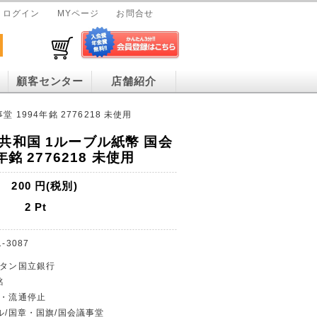
ログイン
MYページ
お問合せ
顧客センター
店舗紹介
1994年銘 2776218 未使用
共和国 1ルーブル紙幣 国会
年銘 2776218 未使用
200
円(税別)
2
Pt
1-3087
スタン国立銀行
銘
止・流通停止
ブル/国章・国旗/国会議事堂