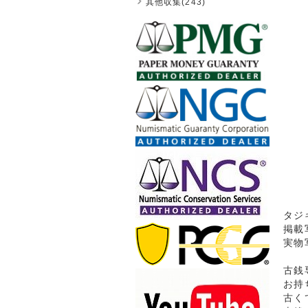
其他収集(243)
タジ
掲載
実物
古銭
お持
古く