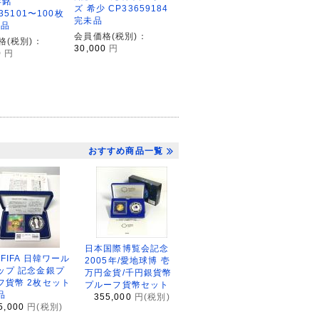
年銘
ズ 希少 CP33659184
535101〜100枚
完未品
未品
会員価格(税別)：
格(税別)：
30,000
円
0
円
おすすめ商品一覧
日本国際博覧会記念
2FIFA 日韓ワール
2005年/愛地球博 壱
ップ 記念金銀プ
万円金貨/千円銀貨幣
フ貨幣 2枚セット
プルーフ貨幣セット
品
355,000
円(税別)
5,000
円(税別)