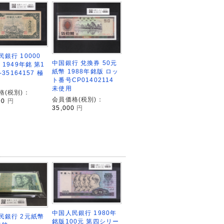
銀行 10000
中国銀行 兌換券 50元
 1949年銘 第1
紙幣 1988年銘版 ロッ
-35164157 極
ト番号CP01402114
未使用
格(税別)：
会員価格(税別)：
00
円
35,000
円
中国人民銀行 1980年
民銀行 2元紙幣
銘版100元 第四シリー