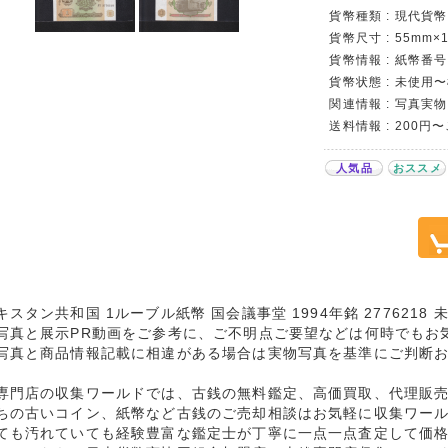
貨幣種類 : 現代貨
貨幣尺寸 : 55mm×
貨幣情報 : 紙幣番号 
貨幣状態 : 未使用
関連情報 : 写真実物
送料情報 : 200円
人気品
おススメ
キスタン共和国 1ルーブル紙幣 国会議事堂 1994年銘 2776218
写真と展示PR動画をご参考に、ご不明点ご要望などは何時でもお
写真と商品情報記載に相違がある場合は実物写真を基準にご判断
専門店の収集ワールドでは、古銭の無料鑑定、高価買取、代理販
ちの古いコイン、紙幣など古銭のご売却相談はお気軽に収集ワー
ても汚れていても経験豊富な鑑定士が丁寧に一点一点査定して価