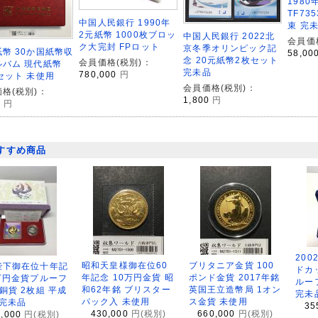
1980
TF73
中国人民銀行 1990年
束 完
2元紙幣 1000枚ブロッ
中国人民銀行 2022北
会員価
ク大完封 FPロット
京冬季オリンピック記
幣 30か国紙幣収
58,00
念 20元紙幣2枚セット
会員価格(税別)：
ルバム 現代紙幣
完未品
780,000
円
セット 未使用
会員価格(税別)：
格(税別)：
1,800
円
0
円
すすめ商品
200
昭和天皇様御在位60
ブリタニア金貨 100
陛下御在位十年記
ドカ
年記念 10万円金貨 昭
ポンド金貨 2017年銘
万円金貨プルーフ
ルー
和62年銘 ブリスター
英国王立造幣局 1オン
銅貨 2枚組 平成
完未
パック入 未使用
ス金貨 未使用
 完未品
35
430,000
円(税別)
660,000
円(税別)
8,000
円(税別)