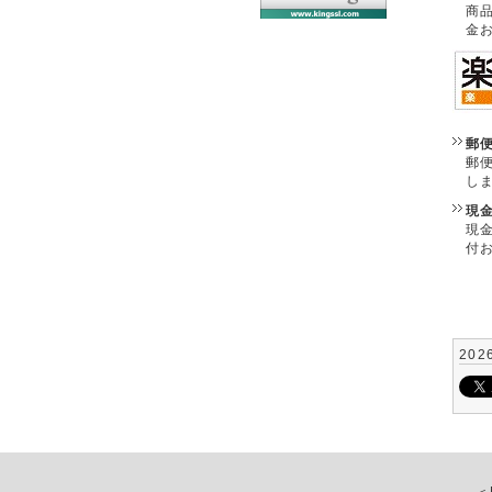
商
金
郵
郵
し
現
現
付
202
＜