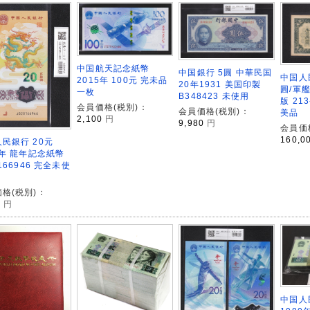
中国航天記念紙幣
中国銀行 5圓 中華民国
中国人民
2015年 100元 完未品
20年1931 美国印製
圓/軍艦
一枚
B348423 未使用
版 213
会員価格(税別)：
会員価格(税別)：
美品
2,100
円
9,980
円
会員価
160,0
民銀行 20元
4年 龍年記念紙幣
8166946 完全未使
格(税別)：
0
円
中国人