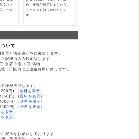
みくださ
め、発送が完了しましたら、
認メール
メールでお知らせいたしま
。
す。
について
利尊重と法令遵守を約束致します。
は下記理由のみ対応致します。
② 当店手違い ③ 偽物
後 3日以内にご連絡お願い致します。
て
お客様が選択します。
200円)
（
送料を表示
）
律360円)
（
送料を表示
）
律600円)
（
送料を表示
）
律900円)
（
送料を表示
）
料を表示
）
料を表示
）
て
者に配送をお願いしております。
急便、西濃運輸、その他