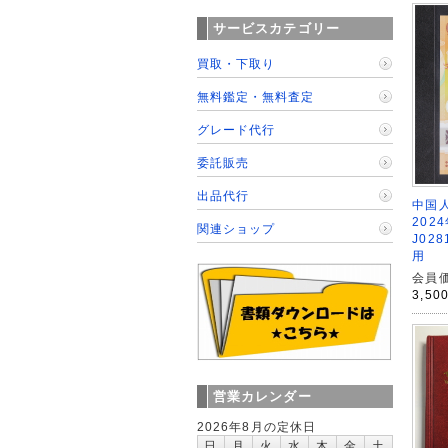
サービスカテゴリー
買取・下取り
無料鑑定・無料査定
グレード代行
委託販売
出品代行
中国人
202
関連ショップ
J02
用
会員価
3,50
営業カレンダー
2026年8月の定休日
日
月
火
水
木
金
土