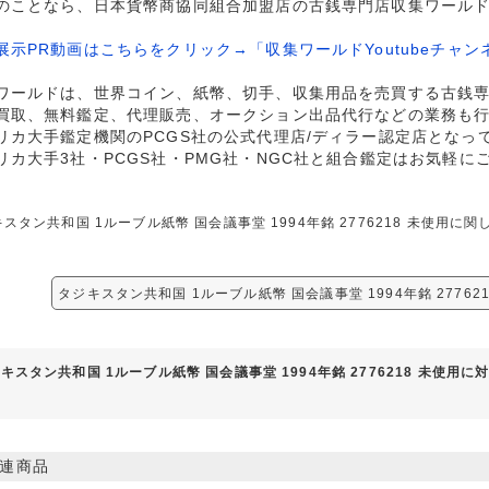
のことなら、日本貨幣商協同組合加盟店の古銭専門店収集ワール
展示PR動画はこちらをクリック→「収集ワールドYoutubeチャン
ワールドは、世界コイン、紙幣、切手、収集用品を売買する古銭
買取、無料鑑定、代理販売、オークション出品代行などの業務も
リカ大手鑑定機関のPCGS社の公式代理店/ディラー認定店となっ
リカ大手3社・PCGS社・PMG社・NGC社と組合鑑定はお気軽に
スタン共和国 1ルーブル紙幣 国会議事堂 1994年銘 2776218 未使用
。
タジキスタン共和国 1ルーブル紙幣 国会議事堂 1994年銘 27762
キスタン共和国 1ルーブル紙幣 国会議事堂 1994年銘 2776218 未使用
連商品