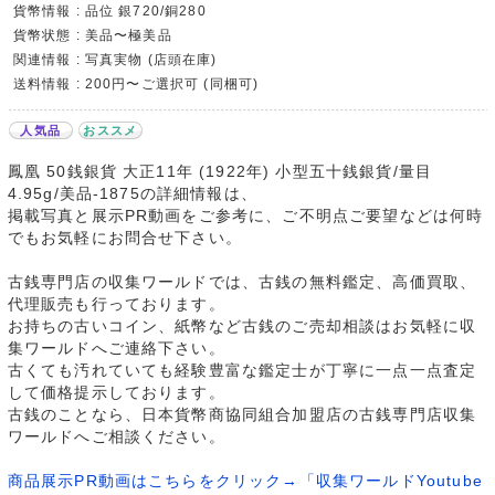
貨幣情報 : 品位 銀720/銅280
貨幣状態 : 美品〜極美品
関連情報 : 写真実物 (店頭在庫)
送料情報 : 200円〜ご選択可 (同梱可)
人気品
おススメ
鳳凰 50銭銀貨 大正11年 (1922年) 小型五十銭銀貨/量目
4.95g/美品-1875の詳細情報は、
掲載写真と展示PR動画をご参考に、ご不明点ご要望などは何時
でもお気軽にお問合せ下さい。
古銭専門店の収集ワールドでは、古銭の無料鑑定、高価買取、
代理販売も行っております。
お持ちの古いコイン、紙幣など古銭のご売却相談はお気軽に収
集ワールドへご連絡下さい。
古くても汚れていても経験豊富な鑑定士が丁寧に一点一点査定
して価格提示しております。
古銭のことなら、日本貨幣商協同組合加盟店の古銭専門店収集
ワールドへご相談ください。
商品展示PR動画はこちらをクリック→「収集ワールドYoutube