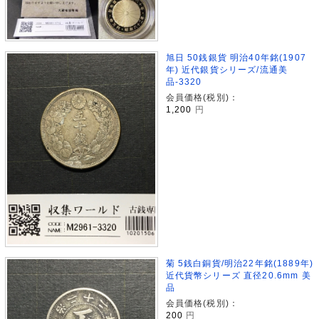
旭日 50銭銀貨 明治40年銘(1907
年) 近代銀貨シリーズ/流通美
品-3320
会員価格(税別)：
1,200
円
菊 5銭白銅貨/明治22年銘(1889年)
近代貨幣シリーズ 直径20.6mm 美
品
会員価格(税別)：
200
円