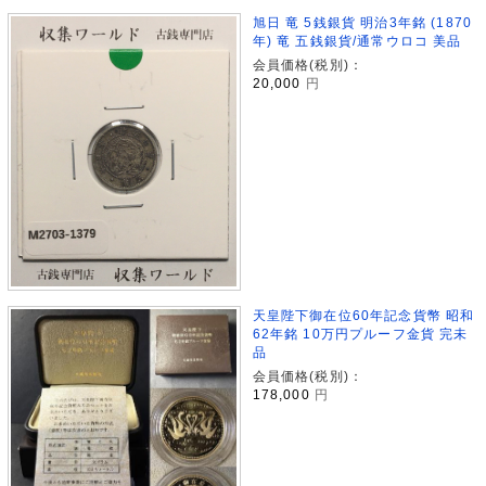
旭日 竜 5銭銀貨 明治3年銘 (1870
年) 竜 五銭銀貨/通常ウロコ 美品
会員価格(税別)：
20,000
円
天皇陛下御在位60年記念貨幣 昭和
62年銘 10万円プルーフ金貨 完未
品
会員価格(税別)：
178,000
円