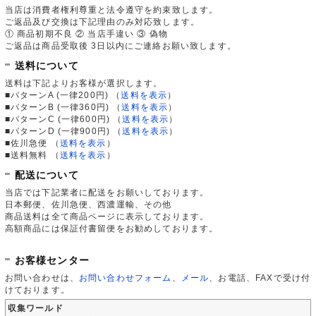
当店は消費者権利尊重と法令遵守を約束致します。
ご返品及び交換は下記理由のみ対応致します。
① 商品初期不良 ② 当店手違い ③ 偽物
ご返品は商品受取後 3日以内にご連絡お願い致します。
送料について
送料は下記よりお客様が選択します。
■パターンA (一律200円)
（
送料を表示
）
■パターンB (一律360円)
（
送料を表示
）
■パターンC (一律600円)
（
送料を表示
）
■パターンD (一律900円)
（
送料を表示
）
■佐川急便
（
送料を表示
）
■送料無料
（
送料を表示
）
配送について
当店では下記業者に配送をお願いしております。
日本郵便、佐川急便、西濃運輸、その他
商品送料は全て商品ページに表示しております。
高額商品には保証付書留便をお勧めしております。
お客様センター
お問い合わせは、
お問い合わせフォーム
、
メール
、お電話、FAXで受け付
けております。
収集ワールド