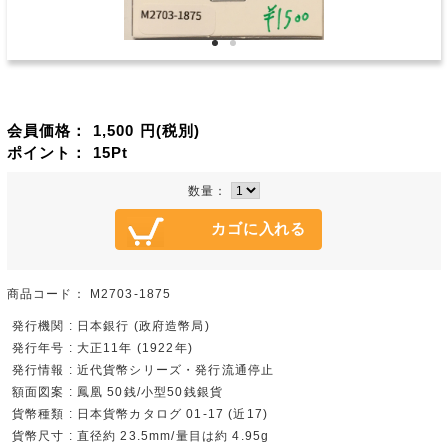
会員価格：
1,500
円(税別)
ポイント：
15
Pt
数量：
商品コード：
M2703-1875
発行機関 : 日本銀行 (政府造幣局)
発行年号 : 大正11年 (1922年)
発行情報 : 近代貨幣シリーズ・発行流通停止
額面図案 : 鳳凰 50銭/小型50銭銀貨
貨幣種類 : 日本貨幣カタログ 01-17 (近17)
貨幣尺寸 : 直径約 23.5mm/量目は約 4.95g