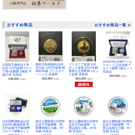
おすすめ商品
おすすめ商品一覧
2002FIFA 日韓ワール
昭和天皇様御在位60
ブリタニア金貨 100
天皇陛下御在位十年
ドカップ 記念金銀プ
年記念 10万円金貨 昭
ポンド金貨 2017年銘
記念 1万円金貨プルー
ルーフ貨幣 2枚セット
和62年銘 ブリスター
英国王立造幣局 1オン
フ貨+白銅貨 2枚組 平
完未品
パック入 未使用
ス金貨 未使用
成11年 完未品
355,000
円(税別)
430,000
660,000
458,000
円(税別)
円(税別)
円(税別)
日本国際博覧会記念
国立公園制度100周年
国立公園制度100周年
国立公園制度100周年
2005年/愛地球博 壱
記念千円銀貨幣「阿
記念千円銀貨幣「大
記念千円銀貨幣「中
万円金貨/千円銀貨幣
寒摩周国立公園」R7
雪山国立公園」R7年
部山岳国立公園」R7
プルーフ貨幣セット
年銘 完未品
銘 完未品
年銘 完未品