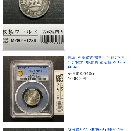
鳳凰 50銭銀貨/昭和11年銘(1936
年) 小型50銭銀貨/鑑定品 PCGS-
MS66
会員価格(税別)：
10,000
円
近代貨幣01-45(近45) 明治10年