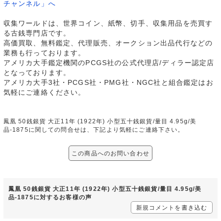
チャンネル」へ
収集ワールドは、世界コイン、紙幣、切手、収集用品を売買す
る古銭専門店です。
高価買取、無料鑑定、代理販売、オークション出品代行などの
業務も行っております。
アメリカ大手鑑定機関のPCGS社の公式代理店/ディラー認定店
となっております。
アメリカ大手3社・PCGS社・PMG社・NGC社と組合鑑定はお
気軽にご連絡ください。
鳳凰 50銭銀貨 大正11年 (1922年) 小型五十銭銀貨/量目 4.95g/美
品-1875に関しての問合せは、下記より気軽にご連絡下さい。
この商品へのお問い合わせ
鳳凰 50銭銀貨 大正11年 (1922年) 小型五十銭銀貨/量目 4.95g/美
品-1875に対するお客様の声
新規コメントを書き込む