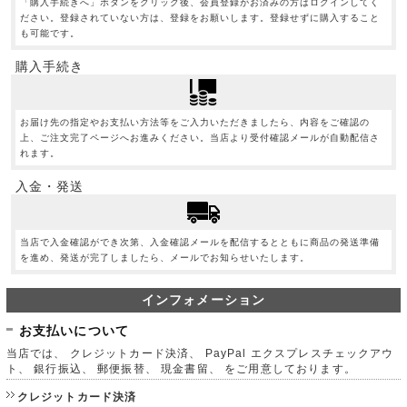
「購入手続きへ」ボタンをクリック後、会員登録がお済みの方はログインしてく
ださい。登録されていない方は、登録をお願いします。登録せずに購入すること
も可能です。
購入手続き
お届け先の指定やお支払い方法等をご入力いただきましたら、内容をご確認の
上、ご注文完了ページへお進みください。当店より受付確認メールが自動配信さ
れます。
入金・発送
当店で入金確認ができ次第、入金確認メールを配信するとともに商品の発送準備
を進め、発送が完了しましたら、メールでお知らせいたします。
インフォメーション
お支払いについて
当店では、 クレジットカード決済、 PayPal エクスプレスチェックアウ
ト、 銀行振込、 郵便振替、 現金書留、 をご用意しております。
クレジットカード決済