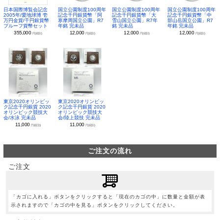
日本国際博覧会記念
国立公園制度100周年
国立公園制度100周年
国立公園制度100周年
2005年/愛地球博 壱
記念千円銀貨幣「阿
記念千円銀貨幣「大
記念千円銀貨幣「中
万円金貨/千円銀貨幣
寒摩周国立公園」R7
雪山国立公園」R7年
部山岳国立公園」R7
プルーフ貨幣セット
年銘 完未品
銘 完未品
年銘 完未品
355,000
12,000
12,000
12,000
円(税別)
円(税別)
円(税別)
円(税別)
東京2020オリンピッ
東京2020オリンピッ
ク記念千円銀貨 2020
ク記念千円銀貨 2020
オリンピック競技大
オリンピック競技大
会/水泳 完未品
会/陸上競技 完未品
11,000
11,000
円(税別)
円(税別)
ご注文の流れ
ご注文
「カゴに入れる」ボタンをクリックすると「現在のカゴの中」に数量と金額が表
示されますので「カゴの中を見る」ボタンをクリックしてください。