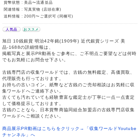
貨幣状態 : 美品〜流通並品
関連情報 : 写真実物 (店頭在庫)
送料情報 : 200円〜ご選択可 (同梱可)
人気品
おススメ
旭日 10銭銀貨 明治42年銘(1909年) 近代銀貨シリーズ 美
品-1688の詳細情報は、
掲載写真と展示PR動画をご参考に、ご不明点ご要望などは何時
でもお気軽にお問合せ下さい。
古銭専門店の収集ワールドでは、古銭の無料鑑定、高価買取、
代理販売も行っております。
お持ちの古いコイン、紙幣など古銭のご売却相談はお気軽に収
集ワールドへご連絡下さい。
古くても汚れていても経験豊富な鑑定士が丁寧に一点一点査定
して価格提示しております。
古銭のことなら、日本貨幣商協同組合加盟店の古銭専門店収集
ワールドへご相談ください。
商品展示PR動画はこちらをクリック→「収集ワールドYoutube
チャンネル」へ