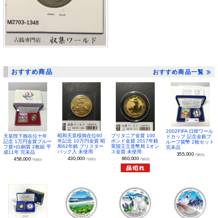
おすすめ商品
おすすめ商品一覧
2002FIFA 日韓ワール
昭和天皇様御在位60
ブリタニア金貨 100
天皇陛下御在位十年
ドカップ 記念金銀プ
年記念 10万円金貨 昭
ポンド金貨 2017年銘
記念 1万円金貨プルー
ルーフ貨幣 2枚セット
和62年銘 ブリスター
英国王立造幣局 1オン
フ貨+白銅貨 2枚組 平
完未品
パック入 未使用
ス金貨 未使用
成11年 完未品
355,000
円(税別)
430,000
660,000
458,000
円(税別)
円(税別)
円(税別)