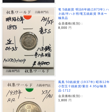
竜 5銭銀貨 明治6年銘(1873年) ハ
ネ銭/半ハネ明/竜五銭銀貨 準未〜
極美品
会員価格(税別)：
8,000
円
鳳凰 50銭銀貨 (1937年) 昭和12年
小型五十銭銀貨/量目 4.95g/極美
品-1712
会員価格(税別)：
1,800
円