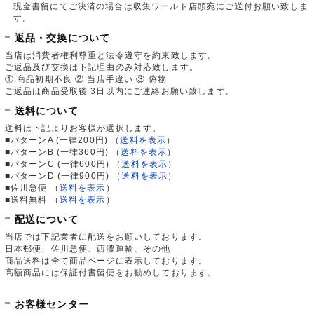
現金書留にてご決済の場合は収集ワールド店頭宛にご送付お願い致しま
す。
返品・交換について
当店は消費者権利尊重と法令遵守を約束致します。
ご返品及び交換は下記理由のみ対応致します。
① 商品初期不良 ② 当店手違い ③ 偽物
ご返品は商品受取後 3日以内にご連絡お願い致します。
送料について
送料は下記よりお客様が選択します。
■パターンA (一律200円)
（
送料を表示
）
■パターンB (一律360円)
（
送料を表示
）
■パターンC (一律600円)
（
送料を表示
）
■パターンD (一律900円)
（
送料を表示
）
■佐川急便
（
送料を表示
）
■送料無料
（
送料を表示
）
配送について
当店では下記業者に配送をお願いしております。
日本郵便、佐川急便、西濃運輸、その他
商品送料は全て商品ページに表示しております。
高額商品には保証付書留便をお勧めしております。
お客様センター