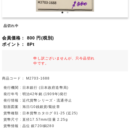
品切れ中
会員価格：
800
円(税別)
ポイント：
8
Pt
申し訳ございませんが、只今品切れ
中です。
商品コード：
M2703-1688
発行機関 : 日本銀行 (日本政府造幣局)
発行年号 : 明治42年銘 (1909年)発行
発行情報 : 近代貨幣シリーズ・流通停止
額面図案 : 旭日/10銭銀貨/菊紋章
貨幣種類 : 日本貨幣カタログ 01-25 (近25)
貨幣尺寸 : 直径17.57mm/目量 2.25g
貨幣情報 : 品位 銀720/銅280