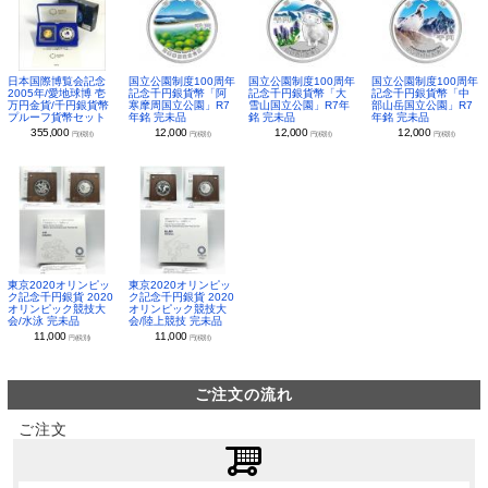
日本国際博覧会記念
国立公園制度100周年
国立公園制度100周年
国立公園制度100周年
2005年/愛地球博 壱
記念千円銀貨幣「阿
記念千円銀貨幣「大
記念千円銀貨幣「中
万円金貨/千円銀貨幣
寒摩周国立公園」R7
雪山国立公園」R7年
部山岳国立公園」R7
プルーフ貨幣セット
年銘 完未品
銘 完未品
年銘 完未品
355,000
12,000
12,000
12,000
円(税別)
円(税別)
円(税別)
円(税別)
東京2020オリンピッ
東京2020オリンピッ
ク記念千円銀貨 2020
ク記念千円銀貨 2020
オリンピック競技大
オリンピック競技大
会/水泳 完未品
会/陸上競技 完未品
11,000
11,000
円(税別)
円(税別)
ご注文の流れ
ご注文