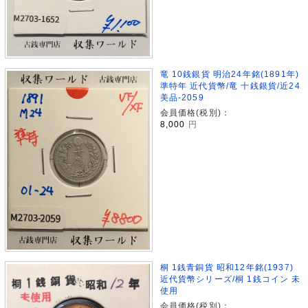
竜 10銭銀貨 明治24年銘(1891年)
準特年 近代貨幣/竜 十銭銀貨/近24
美品-2059
会員価格(税別)：
8,000
円
桐 1銭青銅貨 昭和12年銘(1937)
近代貨幣シリーズ/桐 1銭コイン 未
使用
会員価格(税別)：