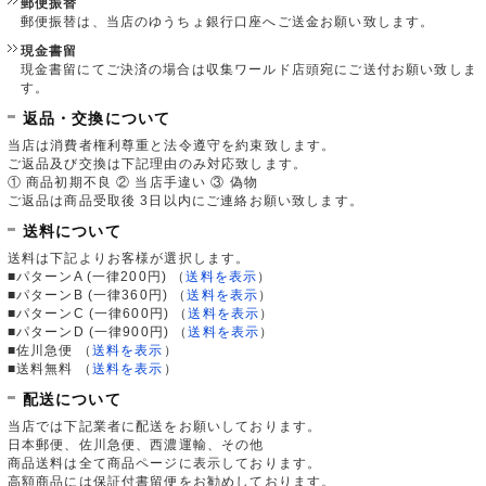
郵便振替
郵便振替は、当店のゆうちょ銀行口座へご送金お願い致します。
現金書留
現金書留にてご決済の場合は収集ワールド店頭宛にご送付お願い致しま
す。
返品・交換について
当店は消費者権利尊重と法令遵守を約束致します。
ご返品及び交換は下記理由のみ対応致します。
① 商品初期不良 ② 当店手違い ③ 偽物
ご返品は商品受取後 3日以内にご連絡お願い致します。
送料について
送料は下記よりお客様が選択します。
■パターンA (一律200円)
（
送料を表示
）
■パターンB (一律360円)
（
送料を表示
）
■パターンC (一律600円)
（
送料を表示
）
■パターンD (一律900円)
（
送料を表示
）
■佐川急便
（
送料を表示
）
■送料無料
（
送料を表示
）
配送について
当店では下記業者に配送をお願いしております。
日本郵便、佐川急便、西濃運輸、その他
商品送料は全て商品ページに表示しております。
高額商品には保証付書留便をお勧めしております。