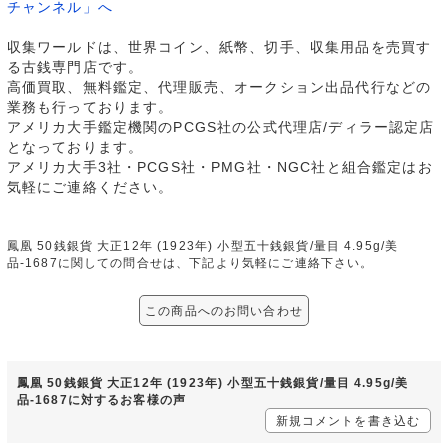
チャンネル」へ
収集ワールドは、世界コイン、紙幣、切手、収集用品を売買す
る古銭専門店です。
高価買取、無料鑑定、代理販売、オークション出品代行などの
業務も行っております。
アメリカ大手鑑定機関のPCGS社の公式代理店/ディラー認定店
となっております。
アメリカ大手3社・PCGS社・PMG社・NGC社と組合鑑定はお
気軽にご連絡ください。
鳳凰 50銭銀貨 大正12年 (1923年) 小型五十銭銀貨/量目 4.95g/美
品-1687に関しての問合せは、下記より気軽にご連絡下さい。
この商品へのお問い合わせ
鳳凰 50銭銀貨 大正12年 (1923年) 小型五十銭銀貨/量目 4.95g/美
品-1687に対するお客様の声
新規コメントを書き込む