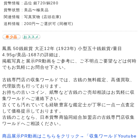
貨幣情報 : 品位 銀720/銅280
貨幣状態 : 美品〜極美品
関連情報 : 写真実物 (店頭在庫)
送料情報 : 200円〜ご選択可 (同梱可)
希少品
おススメ
鳳凰 50銭銀貨 大正12年 (1923年) 小型五十銭銀貨/量目
4.95g/美品-1687の詳細は、
掲載写真と展示PR動画をご参考に、ご不明点ご要望などは何時
でもお気軽にお問合せ下さい。
古銭専門店の収集ワールドでは、古銭の無料鑑定、高価買取、
代理販売も行っております。
お持ちの古いコイン、紙幣など古銭のご売却相談はお気軽に収
集ワールドへご連絡下さい。
古くても汚れていても経験豊富な鑑定士が丁寧に一点一点査定
して価格提示しております。
古銭のことなら、日本貨幣商協同組合加盟店の古銭専門店収集
ワールドへご相談ください。
商品展示PR動画はこちらをクリック→「収集ワールドYoutube