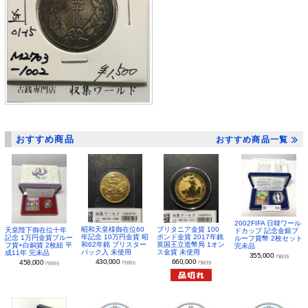
おすすめ商品
おすすめ商品一覧
2002FIFA 日韓ワール
昭和天皇様御在位60
ブリタニア金貨 100
天皇陛下御在位十年
ドカップ 記念金銀プ
年記念 10万円金貨 昭
ポンド金貨 2017年銘
記念 1万円金貨プルー
ルーフ貨幣 2枚セット
和62年銘 ブリスター
英国王立造幣局 1オン
フ貨+白銅貨 2枚組 平
完未品
パック入 未使用
ス金貨 未使用
成11年 完未品
355,000
円(税別)
430,000
660,000
458,000
円(税別)
円(税別)
円(税別)