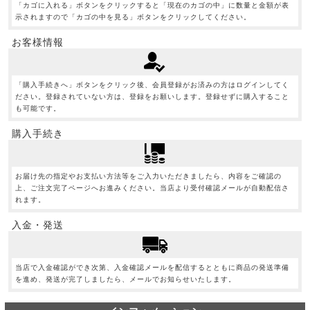
「カゴに入れる」ボタンをクリックすると「現在のカゴの中」に数量と金額が表
示されますので「カゴの中を見る」ボタンをクリックしてください。
お客様情報
「購入手続きへ」ボタンをクリック後、会員登録がお済みの方はログインしてく
ださい。登録されていない方は、登録をお願いします。登録せずに購入すること
も可能です。
購入手続き
お届け先の指定やお支払い方法等をご入力いただきましたら、内容をご確認の
上、ご注文完了ページへお進みください。当店より受付確認メールが自動配信さ
れます。
入金・発送
当店で入金確認ができ次第、入金確認メールを配信するとともに商品の発送準備
を進め、発送が完了しましたら、メールでお知らせいたします。