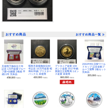
おすすめ商品
おすすめ商品一覧
2002FIFA 日韓ワール
昭和天皇様御在位60
ブリタニア金貨 100
天皇陛下御在位十年
ドカップ 記念金銀プ
年記念 10万円金貨 昭
ポンド金貨 2017年銘
記念 1万円金貨プルー
ルーフ貨幣 2枚セット
和62年銘 ブリスター
英国王立造幣局 1オン
フ貨+白銅貨 2枚組 平
完未品
パック入 未使用
ス金貨 未使用
成11年 完未品
355,000
円(税別)
430,000
660,000
458,000
円(税別)
円(税別)
円(税別)