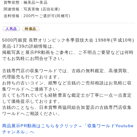
貨幣状態 : 極美品〜美品
関連情報 : 写真実物 (店頭在庫)
送料情報 : 200円〜ご選択可(同梱可)
人気品
特価品
5000円銀貨 長野オリンピック冬季競技大会 1998年(平成10年)
美品-1739の詳細情報は、
掲載写真と展示PR動画をご参考に、ご不明点ご要望などは何時
でもお気軽にお問合せ下さい。
古銭専門店の収集ワールドでは、古銭の無料鑑定、高価買取、
代理販売も行っております。
お持ちの古いコイン、紙幣など古銭のご売却相談はお気軽に収
集ワールドへご連絡下さい。
古くても汚れていても経験豊富な鑑定士が丁寧に一点一点査定
して価格提示しております。
古銭のことなら、日本貨幣商協同組合加盟店の古銭専門店収集
ワールドへご相談ください。
商品展示PR動画はこちらをクリック→「収集ワールドYoutube
チャンネル」へ