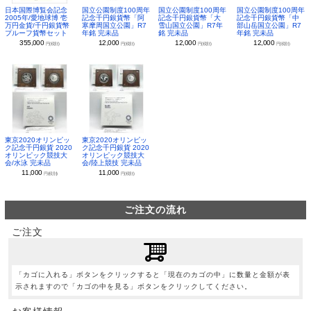
日本国際博覧会記念
国立公園制度100周年
国立公園制度100周年
国立公園制度100周年
2005年/愛地球博 壱
記念千円銀貨幣「阿
記念千円銀貨幣「大
記念千円銀貨幣「中
万円金貨/千円銀貨幣
寒摩周国立公園」R7
雪山国立公園」R7年
部山岳国立公園」R7
プルーフ貨幣セット
年銘 完未品
銘 完未品
年銘 完未品
355,000
12,000
12,000
12,000
円(税別)
円(税別)
円(税別)
円(税別)
東京2020オリンピッ
東京2020オリンピッ
ク記念千円銀貨 2020
ク記念千円銀貨 2020
オリンピック競技大
オリンピック競技大
会/水泳 完未品
会/陸上競技 完未品
11,000
11,000
円(税別)
円(税別)
ご注文の流れ
ご注文
「カゴに入れる」ボタンをクリックすると「現在のカゴの中」に数量と金額が表
示されますので「カゴの中を見る」ボタンをクリックしてください。