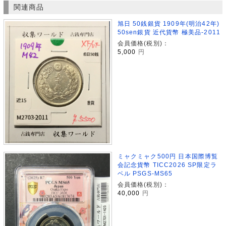
関連商品
旭日 50銭銀貨 1909年(明治42年)
50sen銀貨 近代貨幣 極美品-2011
会員価格(税別)：
5,000
円
ミャクミャク500円 日本国際博覧
会記念貨幣 TICC2026 SP限定ラ
ベル PSGS-MS65
会員価格(税別)：
40,000
円