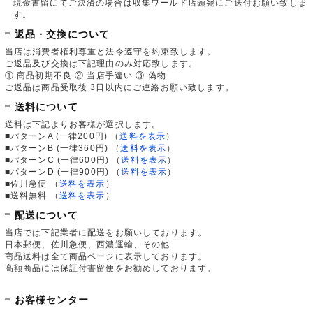
現金書留にてご決済の場合は収集ワールド店頭宛にご送付お願い致しま
す。
返品・交換について
当店は消費者権利尊重と法令遵守を約束致します。
ご返品及び交換は下記理由のみ対応致します。
① 商品初期不良 ② 当店手違い ③ 偽物
ご返品は商品受取後 3日以内にご連絡お願い致します。
送料について
送料は下記よりお客様が選択します。
■パターンA (一律200円)
（
送料を表示
）
■パターンB (一律360円)
（
送料を表示
）
■パターンC (一律600円)
（
送料を表示
）
■パターンD (一律900円)
（
送料を表示
）
■佐川急便
（
送料を表示
）
■送料無料
（
送料を表示
）
配送について
当店では下記業者に配送をお願いしております。
日本郵便、佐川急便、西濃運輸、その他
商品送料は全て商品ページに表示しております。
高額商品には保証付書留便をお勧めしております。
お客様センター