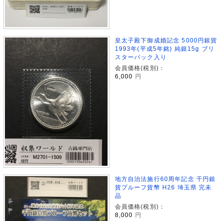
皇太子殿下御成婚記念 5000円銀貨
1993年(平成5年銘) 純銀15g ブリ
スターパック入り
会員価格(税別)：
6,000
円
地方自治法施行60周年記念 千円銀
貨プルーフ貨幣 H26 埼玉県 完未
品
会員価格(税別)：
8,000
円