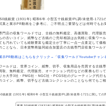
50銭銀貨 (1931年) 昭和6年 小型五十銭銀貨/PL調/未使用-17
写真と展示PR動画をご参考に、ご不明点ご要望などは何時でもお
専門店の収集ワールドでは、古銭の無料鑑定、高価買取、代理販
ちの古いコイン、紙幣など古銭のご売却相談はお気軽に収集ワー
ても汚れていても経験豊富な鑑定士が丁寧に一点一点査定して価
のことなら、日本貨幣商協同組合加盟店の古銭専門店収集ワール
展示PR動画はこちらをクリック→「収集ワールドYoutubeチャン
ワールドは、世界コイン、紙幣、切手、収集用品を売買する古銭
買取、無料鑑定、代理販売、オークション代行などの業務も行っ
リカ大手3社・PMG社・NGC社・PCGS社のグレーティング代行
のコイン、紙幣、切手など古銭コレクションのことなら何でもご
50銭銀貨 (1931年) 昭和6年 小型五十銭銀貨/PL調/未使用-1721に
鳳凰 50銭銀貨 (1931年) 昭和6年 小型五十銭銀貨/PL調/未使