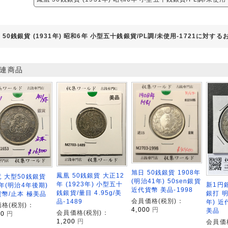
 50銭銀貨 (1931年) 昭和6年 小型五十銭銀貨/PL調/未使用-1721に対す
連商品
旭日 50銭銀貨 1908年
鳳凰 50銭銀貨 大正12
 大型50銭銀貨
(明治41年) 50sen銀貨
年 (1923年) 小型五十
新1円銀
1年(明治4年後期)
近代貨幣 美品-1998
銭銀貨/量目 4.95g/美
銀打 明
幣/止本 極美品
会員価格(税別)：
品-1489
年) 
格(税別)：
4,000
円
美品
会員価格(税別)：
00
円
1,200
円
会員価