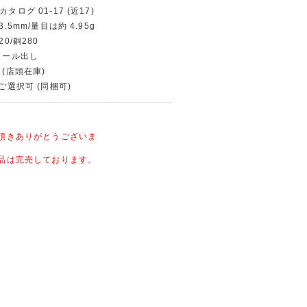
タログ 01-17 (近17)
3.5mm/量目は約 4.95g
20/銅280
/ロール出し
 (店頭在庫)
〜ご選択可 (同梱可)
頂きありがとうございま
品は完売しております。