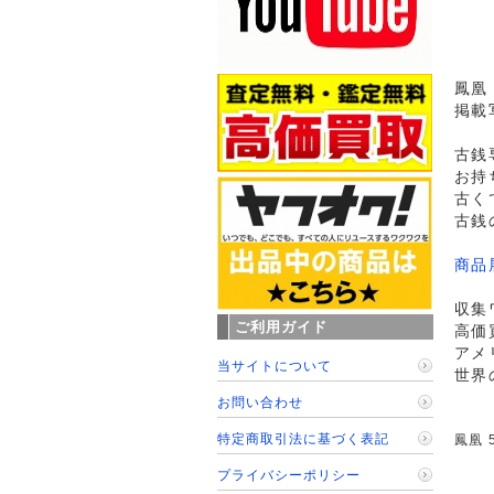
鳳凰 
掲載
古銭
お持
古く
古銭
商品
収集
ご利用ガイド
高価
アメ
当サイトについて
世界
お問い合わせ
特定商取引法に基づく表記
鳳凰 
プライバシーポリシー