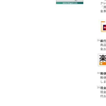
クレ
「
金
銀
商
金
郵
郵
し
現
現
付