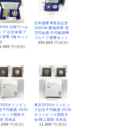
日本国際博覧会記念
2FIFA 日韓ワール
2005年/愛地球博 壱
ップ 記念金銀プ
万円金貨/千円銀貨幣
フ貨幣 2枚セット
プルーフ貨幣セット
品
355,000
円(税別)
5,000
円(税別)
2020オリンピッ
東京2020オリンピッ
念千円銀貨 2020
ク記念千円銀貨 2020
ンピック競技大
オリンピック競技大
水泳 完未品
会/陸上競技 完未品
1,000
円(税別)
11,000
円(税別)