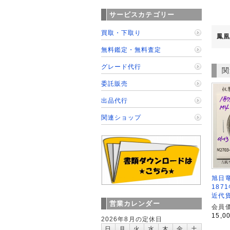
サービスカテゴリー
買取・下取り
鳳凰
無料鑑定・無料査定
グレード代行
関
委託販売
出品代行
関連ショップ
旭日竜
187
近代貨
営業カレンダー
会員価
15,0
2026年8月の定休日
日
月
火
水
木
金
土