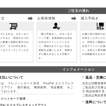
ご注文の流れ
注文
お客様情報
購入手続き
カゴに入れる」ボタンをク
「購入手続きへ」ボタンをク
お届け先の指定やお
ックすると「現在のカゴの
リック後、会員登録がお済み
法等をご入力いただ
」に数量と金額が表示され
の方はログインしてくださ
ら、内容をご確認の
すので「カゴの中を見る」
い。登録されていない方は、
文完了ページへお進
タンをクリックしてくださ
登録をお願いします。登録せ
い。当店より受付確
。
ずに購入することも可能で
が自動配信されます
す。
インフォメーション
支払いについて
返品・交換
は、 クレジットカード決済、 PayPal エクスプレス
当店は消費者権
ックアウト、 銀行振込、 郵便振替、 現金書留、 をご
ご返品及び交換
しております。
① 商品初期不良 
ご返品は商品受取
レジットカード決済
送料につい
yPal エクスプレスチェックアウト