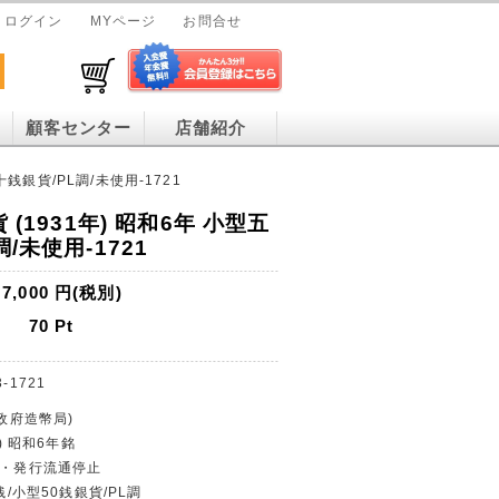
ログイン
MYページ
お問合せ
顧客センター
店舗紹介
十銭銀貨/PL調/未使用-1721
 (1931年) 昭和6年 小型五
/未使用-1721
7,000
円(税別)
70
Pt
3-1721
(政府造幣局)
年) 昭和6年銘
幣・発行流通停止
銭/小型50銭銀貨/PL調