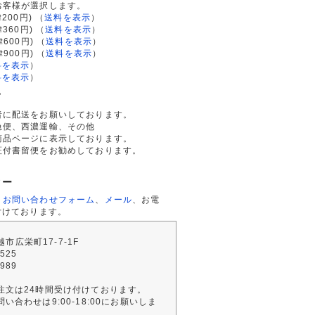
お客様が選択します。
200円)
（
送料を表示
）
律360円)
（
送料を表示
）
律600円)
（
送料を表示
）
律900円)
（
送料を表示
）
料を表示
）
料を表示
）
て
者に配送をお願いしております。
急便、西濃運輸、その他
商品ページに表示しております。
証付書留便をお勧めしております。
ター
、
お問い合わせフォーム
、
メール
、お電
付けております。
川越市広栄町17-7-1F
2525
4989
注文は24時間受け付けております。
い合わせは9:00-18:00にお願いしま