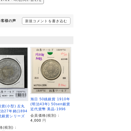
るお客様の声
新規コメントを書き込む
旭日 50銭銀貨 1910年
(明治43年) 50sen銀貨
貨(小型) 左丸
近代貨幣 美品-1996
治27年銘(1894
会員価格(税別)：
近代銀貨シリーズ
4,000
円
格(税別)：