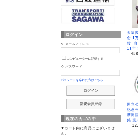
天皇
ログイン
念 1
貨+白
メールアドレス
11年
45
コンピューターに記憶する
パスワード
パスワードを忘れた方はこちら
国立公
記念
摩周
現在のカゴの中
銘 完
12
▼カート内に商品はございませ
ん。