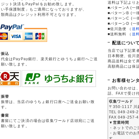
送料は下記より
ジット決済もPayPalをお勧め致します。
■パターンA (一律
買い手保護制度」もご適用になっておりますが、
■パターンB (一
券類商品はクレジット利用不可となります。
■パターンC (一
■パターンD (一
■佐川急便
（
送
■送料無料
（
送
配送につい
当店では下記業
行振込
日本郵便、佐川
品代金はPayPay銀行、楽天銀行とゆうちょ銀行へご送
商品送料は全て
お願い致します。
高額商品には保
お客様セン
お問い合わせは
話、FAXで受け
便振替
収集ワールド
便振替は、当店のゆうちょ銀行口座へご送金お願い致
〒350-1117 
ます。
TEL 049-249-
金書留
FAX 049-257-
金書留にてご決済の場合は収集ワールド店頭宛にご送
▼営業時間
お願い致します。
・ネットでのご
・お電話でのお問
す。