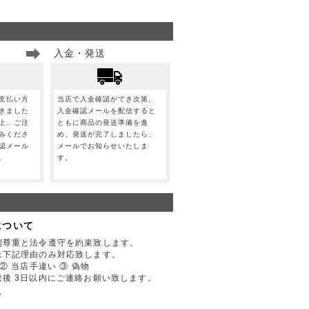
入金・発送
支払い方
当店で入金確認ができ次第、
きました
入金確認メールを配信すると
上、ご注
ともに商品の発送準備を進
みくださ
め、発送が完了しましたら、
認メール
メールでお知らせいたしま
。
す。
について
利尊重と法令遵守を約束致します。
は下記理由のみ対応致します。
② 当店手違い ③ 偽物
後 3日以内にご連絡お願い致します。
て