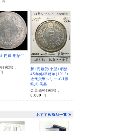
0
円
貨 円銀 明治二
格(税別)：
新1円銀貨(小型) 明治
円
45年銘/準特年(1912)
近代貨幣シリーズ/1圓
銀貨 美品
会員価格(税別)：
8,000
円
おすすめ商品一覧