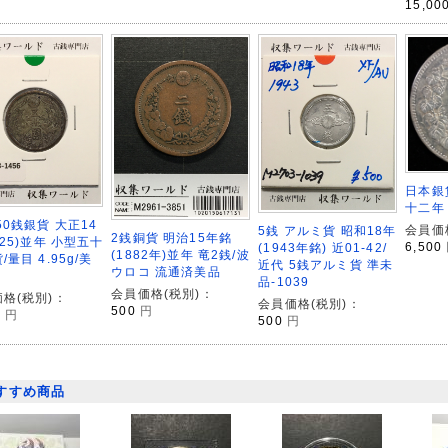
15,00
日本銀
十二年
50銭銀貨 大正14
会員価
5銭 アルミ貨 昭和18年
2銭銅貨 明治15年銘
925)並年 小型五十
6,500
(1943年銘) 近01-42/
(1882年)並年 竜2銭/波
/量目 4.95g/美
近代 5銭アルミ貨 準未
ウロコ 流通済美品
品-1039
会員価格(税別)：
格(税別)：
会員価格(税別)：
500
円
0
円
500
円
すすめ商品