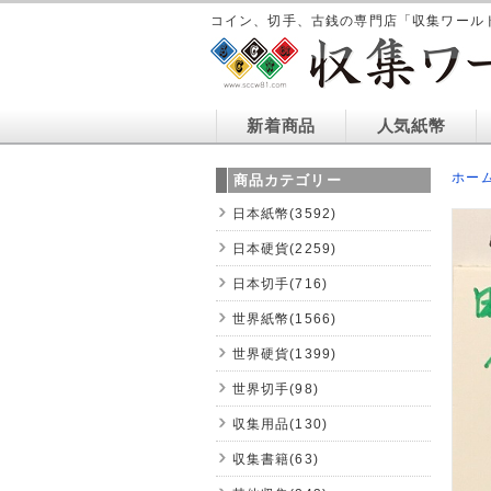
コイン、切手、古銭の専門店「収集ワール
新着商品
人気紙幣
ホー
商品カテゴリー
日本紙幣(3592)
日本硬貨(2259)
日本切手(716)
世界紙幣(1566)
世界硬貨(1399)
世界切手(98)
収集用品(130)
収集書籍(63)