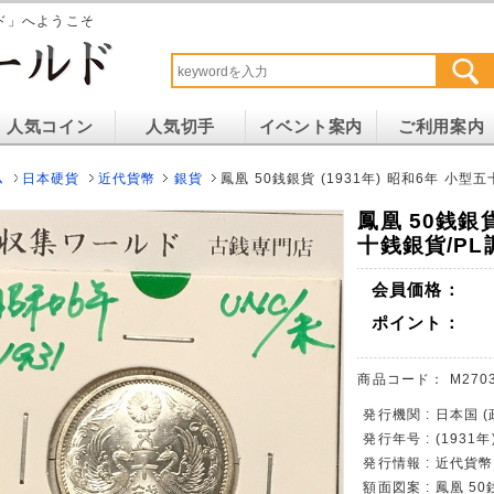
ド」へようこそ
人気コイン
人気切手
イベント案内
ご利用案内
ム
日本硬貨
近代貨幣
銀貨
鳳凰 50銭銀貨 (1931年) 昭和6年 小型五
鳳凰 50銭銀貨
十銭銀貨/PL調
会員価格：
ポイント：
商品コード：
M270
発行機関 : 日本国 
発行年号 : (1931
発行情報 : 近代貨
額面図案 : 鳳凰 50