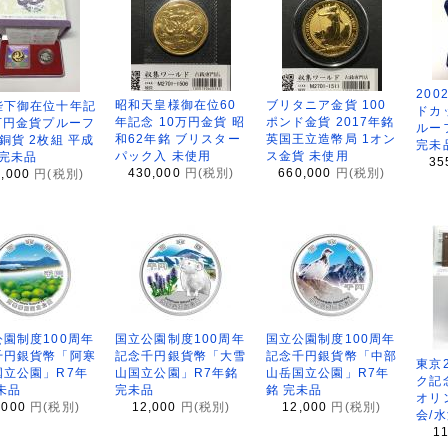
200
昭和天皇様御在位60
ブリタニア金貨 100
陛下御在位十年記
ドカ
年記念 10万円金貨 昭
ポンド金貨 2017年銘
万円金貨プルーフ
ルー
和62年銘 ブリスター
英国王立造幣局 1オン
銅貨 2枚組 平成
完未
パック入 未使用
ス金貨 未使用
 完未品
35
430,000
円(税別)
660,000
円(税別)
8,000
円(税別)
園制度100周年
国立公園制度100周年
国立公園制度100周年
千円銀貨幣「阿寒
記念千円銀貨幣「大雪
記念千円銀貨幣「中部
東京
国立公園」R7年
山国立公園」R7年銘
山岳国立公園」R7年
ク記
未品
完未品
銘 完未品
オリ
,000
円(税別)
12,000
円(税別)
12,000
円(税別)
会/
1