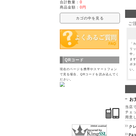
合計数量：
0
商品金額：
0円
カゴの中を見る
ご
「
リ
中
ま
QRコード
ボ
現在のページを携帯やスマートフォン
い
で見る場合、QRコードを読み込んでく
ださい。
お
当店で
チェ
用意
ク
Pa