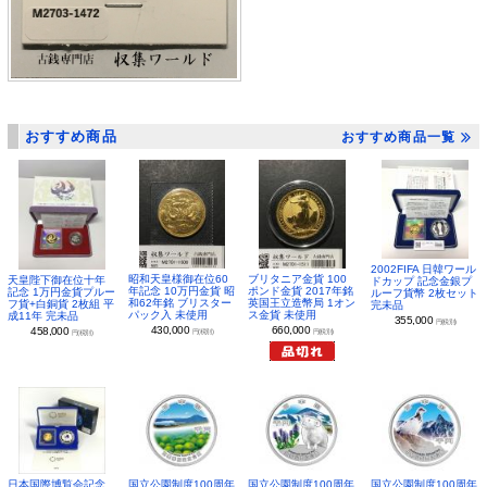
おすすめ商品
おすすめ商品一覧
2002FIFA 日韓ワール
昭和天皇様御在位60
ブリタニア金貨 100
天皇陛下御在位十年
ドカップ 記念金銀プ
年記念 10万円金貨 昭
ポンド金貨 2017年銘
記念 1万円金貨プルー
ルーフ貨幣 2枚セット
和62年銘 ブリスター
英国王立造幣局 1オン
フ貨+白銅貨 2枚組 平
完未品
パック入 未使用
ス金貨 未使用
成11年 完未品
355,000
円(税別)
430,000
660,000
458,000
円(税別)
円(税別)
円(税別)
日本国際博覧会記念
国立公園制度100周年
国立公園制度100周年
国立公園制度100周年