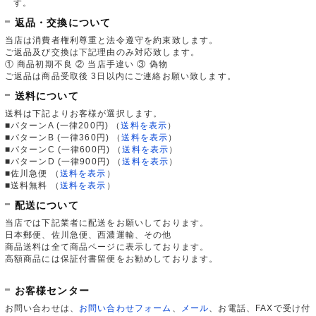
す。
返品・交換について
当店は消費者権利尊重と法令遵守を約束致します。
ご返品及び交換は下記理由のみ対応致します。
① 商品初期不良 ② 当店手違い ③ 偽物
ご返品は商品受取後 3日以内にご連絡お願い致します。
送料について
送料は下記よりお客様が選択します。
■パターンA (一律200円)
（
送料を表示
）
■パターンB (一律360円)
（
送料を表示
）
■パターンC (一律600円)
（
送料を表示
）
■パターンD (一律900円)
（
送料を表示
）
■佐川急便
（
送料を表示
）
■送料無料
（
送料を表示
）
配送について
当店では下記業者に配送をお願いしております。
日本郵便、佐川急便、西濃運輸、その他
商品送料は全て商品ページに表示しております。
高額商品には保証付書留便をお勧めしております。
お客様センター
お問い合わせは、
お問い合わせフォーム
、
メール
、お電話、FAXで受け付