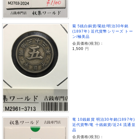
菊 5銭白銅貨/菊紋/明治30年銘
(1897年) 近代貨幣シリーズ トー
ン/極美品
会員価格(税別)：
1,500
円
竜 10銭銀貨 明治30年銘(1897年)
近代貨幣/竜 十銭銀貨/近24 流通並
品
会員価格(税別)：