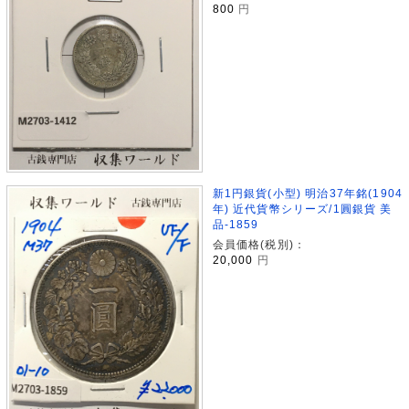
800
円
新1円銀貨(小型) 明治37年銘(1904
年) 近代貨幣シリーズ/1圓銀貨 美
品-1859
会員価格(税別)：
20,000
円