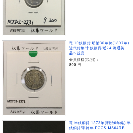
竜 10銭銀貨 明治30年銘(1897年)
近代貨幣/十銭銀貨/近24 流通美
品〜並品
会員価格(税別)：
800
円
竜 半銭銅貨 1873年(明治6年銘) 半
銭銅貨/準特年 PCGS-MS64RB