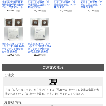
2005年/愛地球博 壱
記念千円銀貨幣「阿
記念千円銀貨幣「大
記念千円銀貨幣「中
万円金貨/千円銀貨幣
寒摩周国立公園」R7
雪山国立公園」R7年
部山岳国立公園」R7
プルーフ貨幣セット
年銘 完未品
銘 完未品
年銘 完未品
355,000
12,000
12,000
12,000
円(税別)
円(税別)
円(税別)
円(税別)
東京2020オリンピッ
東京2020オリンピッ
ク記念千円銀貨 2020
ク記念千円銀貨 2020
オリンピック競技大
オリンピック競技大
会/水泳 完未品
会/陸上競技 完未品
11,000
11,000
円(税別)
円(税別)
ご注文の流れ
ご注文
「カゴに入れる」ボタンをクリックすると「現在のカゴの中」に数量と金額が表
示されますので「カゴの中を見る」ボタンをクリックしてください。
お客様情報