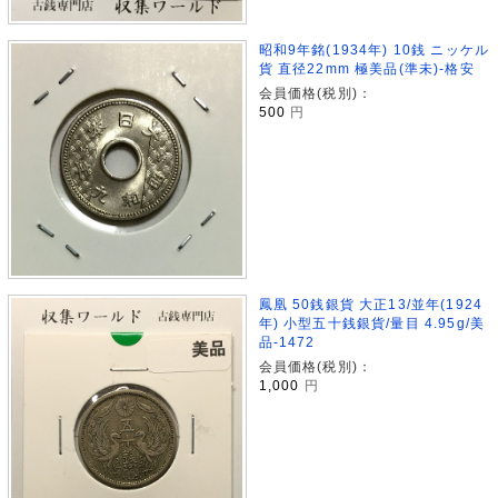
昭和9年銘(1934年) 10銭 ニッケル
貨 直径22mm 極美品(準未)-格安
会員価格(税別)：
500
円
鳳凰 50銭銀貨 大正13/並年(1924
年) 小型五十銭銀貨/量目 4.95g/美
品-1472
会員価格(税別)：
1,000
円