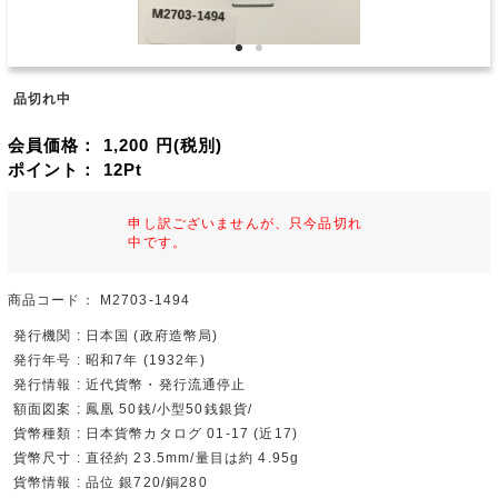
品切れ中
会員価格：
1,200
円(税別)
ポイント：
12
Pt
申し訳ございませんが、只今品切れ
中です。
商品コード：
M2703-1494
発行機関 : 日本国 (政府造幣局)
発行年号 : 昭和7年 (1932年)
発行情報 : 近代貨幣・発行流通停止
額面図案 : 鳳凰 50銭/小型50銭銀貨/
貨幣種類 : 日本貨幣カタログ 01-17 (近17)
貨幣尺寸 : 直径約 23.5mm/量目は約 4.95g
貨幣情報 : 品位 銀720/銅280