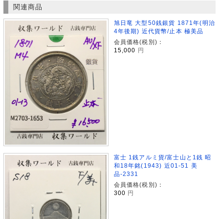
関連商品
旭日竜 大型50銭銀貨 1871年(明治
4年後期) 近代貨幣/止本 極美品
会員価格(税別)：
15,000
円
富士 1銭アルミ貨/富士山と1銭 昭
和18年銘(1943) 近01-51 美
品-2331
会員価格(税別)：
300
円