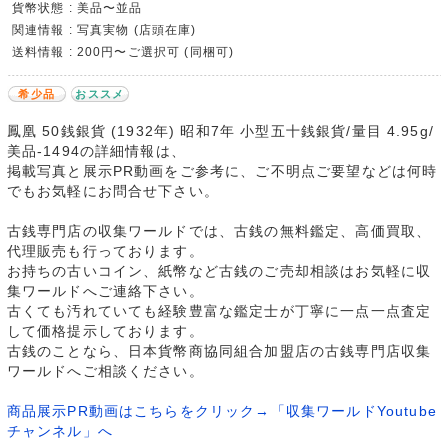
貨幣状態 : 美品〜並品
関連情報 : 写真実物 (店頭在庫)
送料情報 : 200円〜ご選択可 (同梱可)
希少品
おススメ
鳳凰 50銭銀貨 (1932年) 昭和7年 小型五十銭銀貨/量目 4.95g/
美品-1494の詳細情報は、
掲載写真と展示PR動画をご参考に、ご不明点ご要望などは何時
でもお気軽にお問合せ下さい。
古銭専門店の収集ワールドでは、古銭の無料鑑定、高価買取、
代理販売も行っております。
お持ちの古いコイン、紙幣など古銭のご売却相談はお気軽に収
集ワールドへご連絡下さい。
古くても汚れていても経験豊富な鑑定士が丁寧に一点一点査定
して価格提示しております。
古銭のことなら、日本貨幣商協同組合加盟店の古銭専門店収集
ワールドへご相談ください。
商品展示PR動画はこちらをクリック→「収集ワールドYoutube
チャンネル」へ