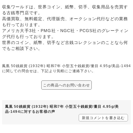
収集ワールドは、世界コイン、紙幣、切手、収集用品を売買す
る古銭専門店です。
高価買取、無料鑑定、代理販売、オークション代行などの業務
も行っております。
アメリカ大手3社・PMG社・NGC社・PCGS社のグレーティン
グ代行も行っております。
世界のコイン、紙幣、切手など古銭コレクションのことなら何
でもご相談下さい。
鳳凰 50銭銀貨 (1932年) 昭和7年 小型五十銭銀貨/量目 4.95g/美品-1494
に関しての問合せは、下記より気軽にご連絡下さい。
この商品へのお問い合わせ
鳳凰 50銭銀貨 (1932年) 昭和7年 小型五十銭銀貨/量目 4.95g/美
品-1494に対するお客様の声
新規コメントを書き込む