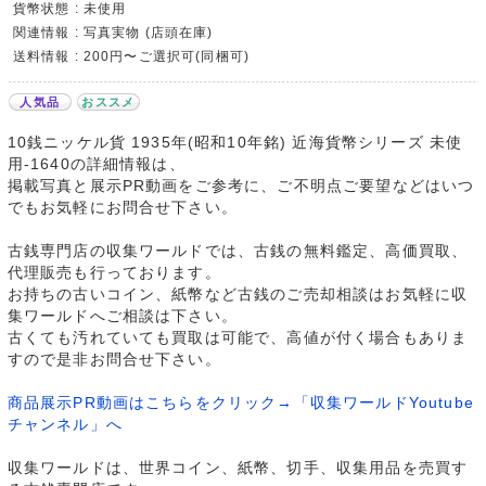
貨幣状態 : 未使用
関連情報 : 写真実物 (店頭在庫)
送料情報 : 200円〜ご選択可(同梱可)
人気品
おススメ
10銭ニッケル貨 1935年(昭和10年銘) 近海貨幣シリーズ 未使
用-1640の詳細情報は、
掲載写真と展示PR動画をご参考に、ご不明点ご要望などはいつ
でもお気軽にお問合せ下さい。
古銭専門店の収集ワールドでは、古銭の無料鑑定、高価買取、
代理販売も行っております。
お持ちの古いコイン、紙幣など古銭のご売却相談はお気軽に収
集ワールドへご相談は下さい。
古くても汚れていても買取は可能で、高値が付く場合もありま
すので是非お問合せ下さい。
商品展示PR動画はこちらをクリック→「収集ワールドYoutube
チャンネル」へ
収集ワールドは、世界コイン、紙幣、切手、収集用品を売買す