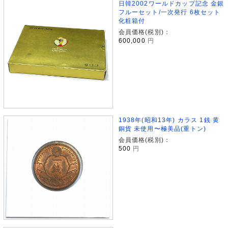
日韓2002ワールドカップ記念 金銀
フルーセット/一次発行 6枚セット
化粧箱付
会員価格(税別)：
600,000
円
1938年(昭和13年) カラス 1銭 黄
銅貨 未使用〜極美品(重トン)
会員価格(税別)：
500
円