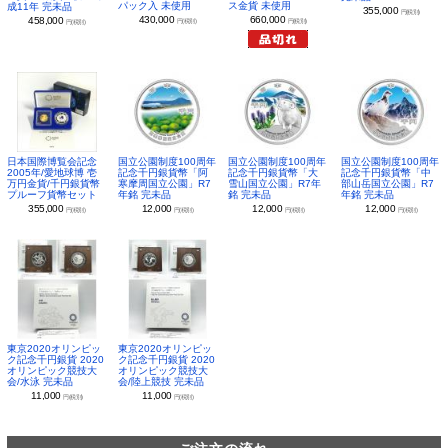
パック入 未使用
ス金貨 未使用
成11年 完未品
355,000
円(税別)
430,000
660,000
458,000
円(税別)
円(税別)
円(税別)
日本国際博覧会記念
国立公園制度100周年
国立公園制度100周年
国立公園制度100周年
2005年/愛地球博 壱
記念千円銀貨幣「阿
記念千円銀貨幣「大
記念千円銀貨幣「中
万円金貨/千円銀貨幣
寒摩周国立公園」R7
雪山国立公園」R7年
部山岳国立公園」R7
プルーフ貨幣セット
年銘 完未品
銘 完未品
年銘 完未品
355,000
12,000
12,000
12,000
円(税別)
円(税別)
円(税別)
円(税別)
東京2020オリンピッ
東京2020オリンピッ
ク記念千円銀貨 2020
ク記念千円銀貨 2020
オリンピック競技大
オリンピック競技大
会/水泳 完未品
会/陸上競技 完未品
11,000
11,000
円(税別)
円(税別)