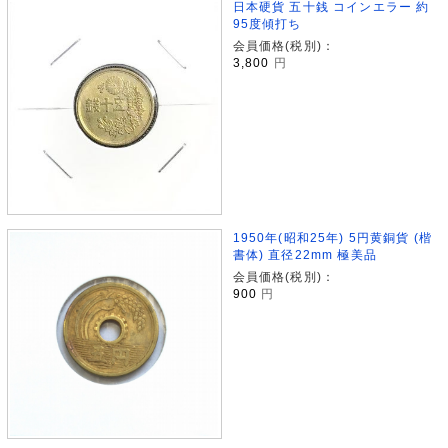
日本硬貨 五十銭 コインエラー 約
95度傾打ち
会員価格(税別)：
3,800
円
1950年(昭和25年) 5円黄銅貨 (楷
書体) 直径22mm 極美品
会員価格(税別)：
900
円