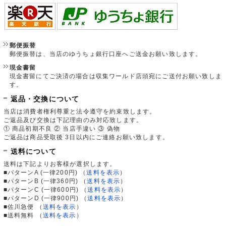
郵便振替
郵便振替は、当店のゆうちょ銀行口座へご送金お願い致します。
現金書留
現金書留にてご決済の場合は収集ワールド店頭宛にご送付お願い致しま
す。
返品・交換について
当店は消費者権利尊重と法令遵守を約束致します。
ご返品及び交換は下記理由のみ対応致します。
① 商品初期不良 ② 当店手違い ③ 偽物
ご返品は商品受取後 3日以内にご連絡お願い致します。
送料について
送料は下記よりお客様が選択します。
■パターンA (一律200円)
（
送料を表示
）
■パターンB (一律360円)
（
送料を表示
）
■パターンC (一律600円)
（
送料を表示
）
■パターンD (一律900円)
（
送料を表示
）
■佐川急便
（
送料を表示
）
■送料無料
（
送料を表示
）