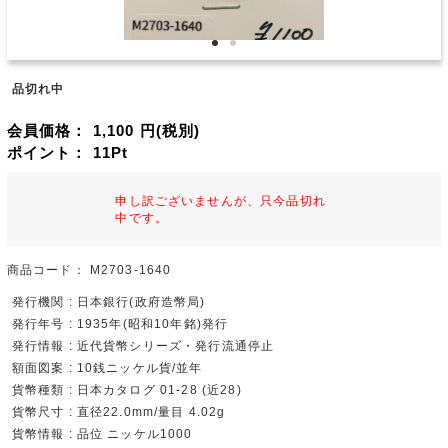
品切れ中
会員価格：
1,100
円(税別)
ポイント：
11
Pt
申し訳ございませんが、只今品切れ
中です。
商品コード：
M2703-1640
発行機関 : 日本銀行(政府造幣局)
発行年号 : 1935年(昭和10年銘)発行
発行情報 : 近代貨幣シリーズ・発行流通停止
額面図案 : 10銭ニッケル貨/並年
貨幣種類 : 日本カタログ 01-28 (近28)
貨幣尺寸 : 直径22.0mm/量目 4.02g
貨幣情報 : 品位 ニッケル1000