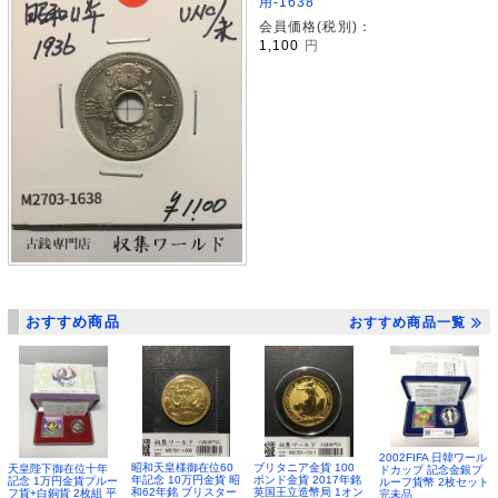
用-1638
会員価格(税別)：
1,100
円
おすすめ商品
おすすめ商品一覧
2002FIFA 日韓ワール
昭和天皇様御在位60
ブリタニア金貨 100
天皇陛下御在位十年
ドカップ 記念金銀プ
年記念 10万円金貨 昭
ポンド金貨 2017年銘
記念 1万円金貨プルー
ルーフ貨幣 2枚セット
和62年銘 ブリスター
英国王立造幣局 1オン
フ貨+白銅貨 2枚組 平
完未品