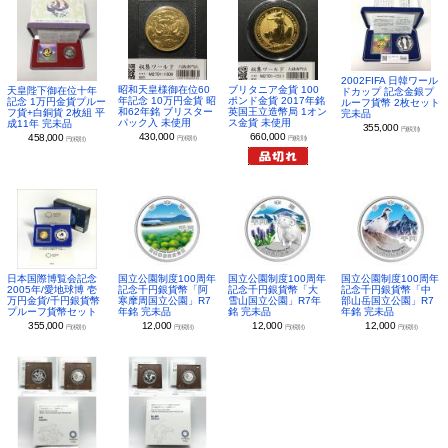
2002FIFA 日韓ワール
昭和天皇様御在位60
ブリタニア金貨 100
天皇陛下御在位十年
ドカップ 記念金銀プ
年記念 10万円金貨 昭
ポンド金貨 2017年銘
記念 1万円金貨プルー
ルーフ貨幣 2枚セット
和62年銘 ブリスター
英国王立造幣局 1オン
フ貨+白銅貨 2枚組 平
完未品
パック入 未使用
ス金貨 未使用
成11年 完未品
355,000
円(税別)
430,000
660,000
458,000
円(税別)
円(税別)
円(税別)
日本国際博覧会記念
国立公園制度100周年
国立公園制度100周年
国立公園制度100周年
2005年/愛地球博 壱
記念千円銀貨幣「阿
記念千円銀貨幣「大
記念千円銀貨幣「中
万円金貨/千円銀貨幣
寒摩周国立公園」R7
雪山国立公園」R7年
部山岳国立公園」R7
プルーフ貨幣セット
年銘 完未品
銘 完未品
年銘 完未品
355,000
12,000
12,000
12,000
円(税別)
円(税別)
円(税別)
円(税別)