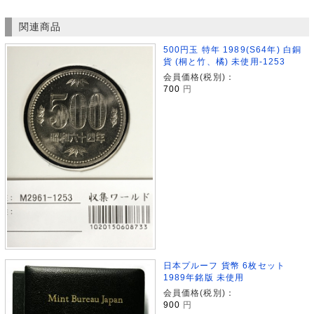
関連商品
500円玉 特年 1989(S64年) 白銅
貨 (桐と竹、橘) 未使用-1253
会員価格(税別)：
700
円
日本プルーフ 貨幣 6枚セット
1989年銘版 未使用
会員価格(税別)：
900
円