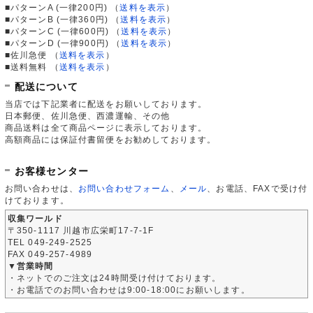
■パターンA (一律200円)
（
送料を表示
）
■パターンB (一律360円)
（
送料を表示
）
■パターンC (一律600円)
（
送料を表示
）
■パターンD (一律900円)
（
送料を表示
）
■佐川急便
（
送料を表示
）
■送料無料
（
送料を表示
）
配送について
当店では下記業者に配送をお願いしております。
日本郵便、佐川急便、西濃運輸、その他
商品送料は全て商品ページに表示しております。
高額商品には保証付書留便をお勧めしております。
お客様センター
お問い合わせは、
お問い合わせフォーム
、
メール
、お電話、FAXで受け付
けております。
収集ワールド
〒350-1117 川越市広栄町17-7-1F
TEL 049-249-2525
FAX 049-257-4989
▼営業時間
・ネットでのご注文は24時間受け付けております。
・お電話でのお問い合わせは9:00-18:00にお願いします。