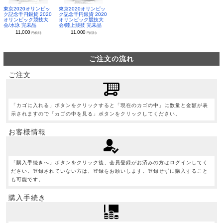
東京2020オリンピッ
東京2020オリンピッ
ク記念千円銀貨 2020
ク記念千円銀貨 2020
オリンピック競技大
オリンピック競技大
会/水泳 完未品
会/陸上競技 完未品
11,000
11,000
円(税別)
円(税別)
ご注文の流れ
ご注文
「カゴに入れる」ボタンをクリックすると「現在のカゴの中」に数量と金額が表
示されますので「カゴの中を見る」ボタンをクリックしてください。
お客様情報
「購入手続きへ」ボタンをクリック後、会員登録がお済みの方はログインしてく
ださい。登録されていない方は、登録をお願いします。登録せずに購入すること
も可能です。
購入手続き