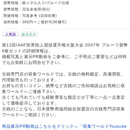
貨幣情報 : 銀メダル入り/プルーフ仕様
貨幣状態 : 完全未使用(BU)
関連情報 : 写真参考 (店頭在庫)
送料情報 : 360円〜ご選択可(同梱可)
人気品
おススメ
第11回IAAF世界陸上競技選手権大阪大会 2007年 プルーフ貨幣
6枚セットの詳細情報は、
掲載写真と展示PR動画をご参考に、ご不明点ご要望などは何時
でもお気軽にお問合せ下さい。
古銭専門店の収集ワールドでは、古銭の無料鑑定、高価買取、
代理販売も行っております。
お持ちの古いコイン、紙幣など古銭のご売却相談はお気軽に収
集ワールドへご連絡下さい。
古くても汚れていても経験豊富な鑑定士が丁寧に一点一点査定
して価格提示しております。
古銭のことなら、日本貨幣商協同組合加盟店の古銭専門店収集
ワールドへご相談ください。
商品展示PR動画はこちらをクリック→「収集ワールドYoutube