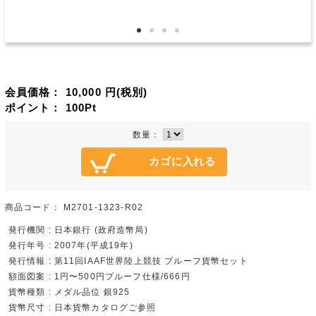
会員価格：
10,000
円(税別)
ポイント：
100
Pt
数量：
商品コード：
M2701-1323-R02
発行機関 : 日本銀行 (政府造幣局)
発行年号 : 2007年(平成19年)
発行情報 : 第11回IAAF世界陸上競技 プルーフ貨幣セット
額面図案 : 1円〜500円プルーフ仕様/666円
貨幣種類 : メダル品位 銀925
貨幣尺寸 : 日本貨幣カタログご参照