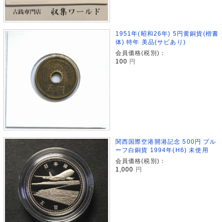
1951年(昭和26年) 5円黄銅貨(楷書
体) 特年 美品(サビあり)
会員価格(税別)：
100
円
関西国際空港開港記念 500円 プル
ーフ白銅貨 1994年(H6) 未使用
会員価格(税別)：
1,000
円