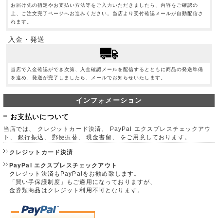
お届け先の指定やお支払い方法等をご入力いただきましたら、内容をご確認の
上、ご注文完了ページへお進みください。当店より受付確認メールが自動配信さ
れます。
入金・発送
当店で入金確認ができ次第、入金確認メールを配信するとともに商品の発送準備
を進め、発送が完了しましたら、メールでお知らせいたします。
インフォメーション
お支払いについて
当店では、 クレジットカード決済、 PayPal エクスプレスチェックアウ
ト、 銀行振込、 郵便振替、 現金書留、 をご用意しております。
クレジットカード決済
PayPal エクスプレスチェックアウト
クレジット決済もPayPalをお勧め致します。
「買い手保護制度」もご適用になっておりますが、
金券類商品はクレジット利用不可となります。