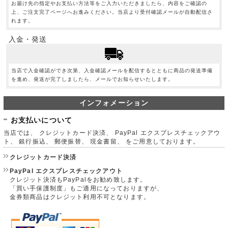
お届け先の指定やお支払い方法等をご入力いただきましたら、内容をご確認の
上、ご注文完了ページへお進みください。当店より受付確認メールが自動配信さ
れます。
入金・発送
当店で入金確認ができ次第、入金確認メールを配信するとともに商品の発送準備
を進め、発送が完了しましたら、メールでお知らせいたします。
インフォメーション
お支払いについて
当店では、 クレジットカード決済、 PayPal エクスプレスチェックアウ
ト、 銀行振込、 郵便振替、 現金書留、 をご用意しております。
クレジットカード決済
PayPal エクスプレスチェックアウト
クレジット決済もPayPalをお勧め致します。
「買い手保護制度」もご適用になっておりますが、
金券類商品はクレジット利用不可となります。