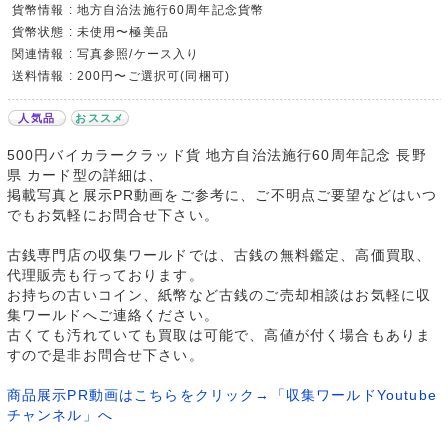
貨幣情報 : 地方自治法施行60周年記念貨幣
貨幣状態 : 未使用〜極美品
関連情報 : 写真参照/ケース入り
送料情報 : 200円〜ご選択可(同梱可)
人気品
おススメ
500円バイカラークラッド貨 地方自治法施行60周年記念 長野
県 カード型の詳細は、
掲載写真と展示PR動画をご参考に、ご不明点ご要望などはいつ
でもお気軽にお問合せ下さい。
古銭専門店の収集ワールドでは、古銭の無料鑑定、高価買取、
代理販売も行っております。
お持ちの古いコイン、紙幣など古銭のご売却相談はお気軽に収
集ワールドへご連絡ください。
古くても汚れていても買取は可能で、高値が付く場合もありま
すので是非お問合せ下さい。
商品展示PR動画はこちらをクリック→「収集ワールドYoutube
チャンネル」へ