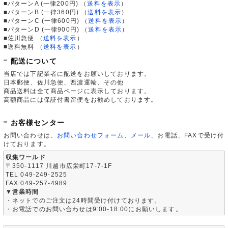
■パターンA (一律200円)
（
送料を表示
）
■パターンB (一律360円)
（
送料を表示
）
■パターンC (一律600円)
（
送料を表示
）
■パターンD (一律900円)
（
送料を表示
）
■佐川急便
（
送料を表示
）
■送料無料
（
送料を表示
）
配送について
当店では下記業者に配送をお願いしております。
日本郵便、佐川急便、西濃運輸、その他
商品送料は全て商品ページに表示しております。
高額商品には保証付書留便をお勧めしております。
お客様センター
お問い合わせは、
お問い合わせフォーム
、
メール
、お電話、FAXで受け付
けております。
収集ワールド
〒350-1117 川越市広栄町17-7-1F
TEL 049-249-2525
FAX 049-257-4989
▼営業時間
・ネットでのご注文は24時間受け付けております。
・お電話でのお問い合わせは9:00-18:00にお願いします。