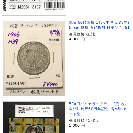
旭日 50銭銀貨 1906年(明治39年)
50sen銀貨 近代貨幣 極美品-1951
会員価格(税別)：
4,000
円
500円バイカラークラッド貨 地方
自治法施行60周年記念 熊本県 カ
ード型
会員価格(税別)：
1,000
円