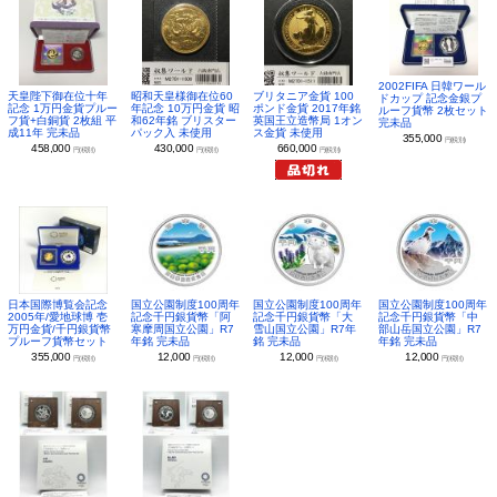
2002FIFA 日韓ワール
昭和天皇様御在位60
ブリタニア金貨 100
天皇陛下御在位十年
ドカップ 記念金銀プ
年記念 10万円金貨 昭
ポンド金貨 2017年銘
記念 1万円金貨プルー
ルーフ貨幣 2枚セット
和62年銘 ブリスター
英国王立造幣局 1オン
フ貨+白銅貨 2枚組 平
完未品
パック入 未使用
ス金貨 未使用
成11年 完未品
355,000
円(税別)
430,000
660,000
458,000
円(税別)
円(税別)
円(税別)
日本国際博覧会記念
国立公園制度100周年
国立公園制度100周年
国立公園制度100周年
2005年/愛地球博 壱
記念千円銀貨幣「阿
記念千円銀貨幣「大
記念千円銀貨幣「中
万円金貨/千円銀貨幣
寒摩周国立公園」R7
雪山国立公園」R7年
部山岳国立公園」R7
プルーフ貨幣セット
年銘 完未品
銘 完未品
年銘 完未品
355,000
12,000
12,000
12,000
円(税別)
円(税別)
円(税別)
円(税別)