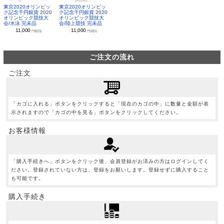
東京2020オリンピッ
東京2020オリンピッ
ク記念千円銀貨 2020
ク記念千円銀貨 2020
オリンピック競技大
オリンピック競技大
会/水泳 完未品
会/陸上競技 完未品
11,000
11,000
円(税別)
円(税別)
ご注文の流れ
ご注文
「カゴに入れる」ボタンをクリックすると「現在のカゴの中」に数量と金額が表
示されますので「カゴの中を見る」ボタンをクリックしてください。
お客様情報
「購入手続きへ」ボタンをクリック後、会員登録がお済みの方はログインしてく
ださい。登録されていない方は、登録をお願いします。登録せずに購入すること
も可能です。
購入手続き