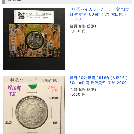
500円バイカラークラッド貨 地方
自治法施行60周年記念 秋田県 カ
ード型
会員価格(税別)：
1,000
円
旭日 50銭銀貨 1916年(大正5年)
50sen銀貨 近代貨幣 美品-2009
会員価格(税別)：
4,000
円