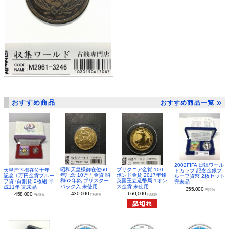
おすすめ商品
おすすめ商品一覧
2002FIFA 日韓ワール
昭和天皇様御在位60
ブリタニア金貨 100
天皇陛下御在位十年
ドカップ 記念金銀プ
年記念 10万円金貨 昭
ポンド金貨 2017年銘
記念 1万円金貨プルー
ルーフ貨幣 2枚セット
和62年銘 ブリスター
英国王立造幣局 1オン
フ貨+白銅貨 2枚組 平
完未品
パック入 未使用
ス金貨 未使用
成11年 完未品
355,000
円(税別)
430,000
660,000
458,000
円(税別)
円(税別)
円(税別)