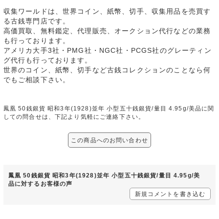
収集ワールドは、世界コイン、紙幣、切手、収集用品を売買す
る古銭専門店です。
高価買取、無料鑑定、代理販売、オークション代行などの業務
も行っております。
アメリカ大手3社・PMG社・NGC社・PCGS社のグレーティン
グ代行も行っております。
世界のコイン、紙幣、切手など古銭コレクションのことなら何
でもご相談下さい。
鳳凰 50銭銀貨 昭和3年(1928)並年 小型五十銭銀貨/量目 4.95g/美品に関
しての問合せは、下記より気軽にご連絡下さい。
この商品へのお問い合わせ
鳳凰 50銭銀貨 昭和3年(1928)並年 小型五十銭銀貨/量目 4.95g/美
品に対するお客様の声
新規コメントを書き込む