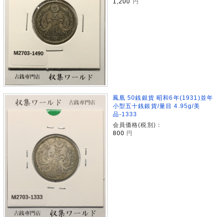
1,200
円
鳳凰 50銭銀貨 昭和6年(1931)並年
小型五十銭銀貨/量目 4.95g/美
品-1333
会員価格(税別)：
800
円