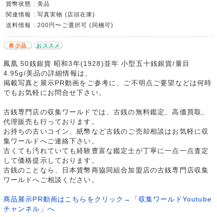
貨幣状態 : 美品
関連情報 : 写真実物 (店頭在庫)
送料情報 : 200円〜ご選択可 (同梱可)
希少品
おススメ
鳳凰 50銭銀貨 昭和3年(1928)並年 小型五十銭銀貨/量目
4.95g/美品の詳細情報は、
掲載写真と展示PR動画をご参考に、ご不明点ご要望などは何時
でもお気軽にお問合せ下さい。
古銭専門店の収集ワールドでは、古銭の無料鑑定、高価買取、
代理販売も行っております。
お持ちの古いコイン、紙幣など古銭のご売却相談はお気軽に収
集ワールドへご連絡下さい。
古くても汚れていても経験豊富な鑑定士が丁寧に一点一点査定
して価格提示しております。
古銭のことなら、日本貨幣商協同組合加盟店の古銭専門店収集
ワールドへご相談ください。
商品展示PR動画はこちらをクリック→「収集ワールドYoutube
チャンネル」へ