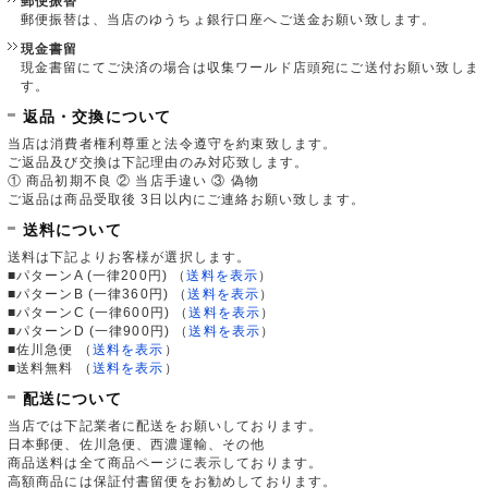
郵便振替
郵便振替は、当店のゆうちょ銀行口座へご送金お願い致します。
現金書留
現金書留にてご決済の場合は収集ワールド店頭宛にご送付お願い致しま
す。
返品・交換について
当店は消費者権利尊重と法令遵守を約束致します。
ご返品及び交換は下記理由のみ対応致します。
① 商品初期不良 ② 当店手違い ③ 偽物
ご返品は商品受取後 3日以内にご連絡お願い致します。
送料について
送料は下記よりお客様が選択します。
■パターンA (一律200円)
（
送料を表示
）
■パターンB (一律360円)
（
送料を表示
）
■パターンC (一律600円)
（
送料を表示
）
■パターンD (一律900円)
（
送料を表示
）
■佐川急便
（
送料を表示
）
■送料無料
（
送料を表示
）
配送について
当店では下記業者に配送をお願いしております。
日本郵便、佐川急便、西濃運輸、その他
商品送料は全て商品ページに表示しております。
高額商品には保証付書留便をお勧めしております。