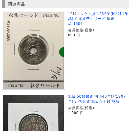
関連商品
10銭ニッケル貨 1936年(昭和11年
銘) 近海貨幣シリーズ 準未
品-1506
会員価格(税別)：
800
円
旭日 50銭銀貨 明治40年銘(1907
年) 近代銀貨 旭日五十銭 並品
会員価格(税別)：
1,000
円