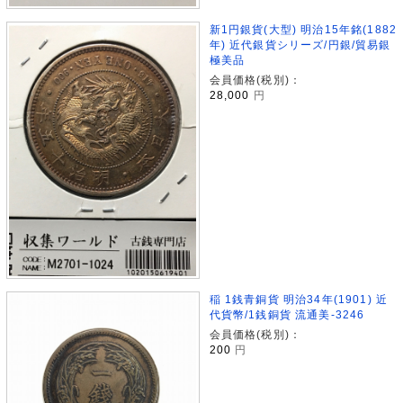
新1円銀貨(大型) 明治15年銘(1882
年) 近代銀貨シリーズ/円銀/貿易銀
極美品
会員価格(税別)：
28,000
円
稲 1銭青銅貨 明治34年(1901) 近
代貨幣/1銭銅貨 流通美-3246
会員価格(税別)：
200
円