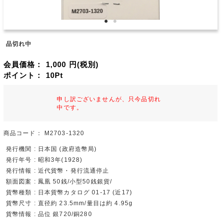
品切れ中
会員価格：
1,000
円(税別)
ポイント：
10
Pt
申し訳ございませんが、只今品切れ
中です。
商品コード：
M2703-1320
発行機関 : 日本国 (政府造幣局)
発行年号 : 昭和3年(1928)
発行情報 : 近代貨幣・発行流通停止
額面図案 : 鳳凰 50銭/小型50銭銀貨/
貨幣種類 : 日本貨幣カタログ 01-17 (近17)
貨幣尺寸 : 直径約 23.5mm/量目は約 4.95g
貨幣情報 : 品位 銀720/銅280