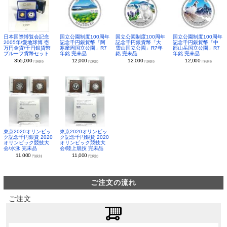
日本国際博覧会記念
国立公園制度100周年
国立公園制度100周年
国立公園制度100周年
2005年/愛地球博 壱
記念千円銀貨幣「阿
記念千円銀貨幣「大
記念千円銀貨幣「中
万円金貨/千円銀貨幣
寒摩周国立公園」R7
雪山国立公園」R7年
部山岳国立公園」R7
プルーフ貨幣セット
年銘 完未品
銘 完未品
年銘 完未品
355,000
12,000
12,000
12,000
円(税別)
円(税別)
円(税別)
円(税別)
東京2020オリンピッ
東京2020オリンピッ
ク記念千円銀貨 2020
ク記念千円銀貨 2020
オリンピック競技大
オリンピック競技大
会/水泳 完未品
会/陸上競技 完未品
11,000
11,000
円(税別)
円(税別)
ご注文の流れ
ご注文