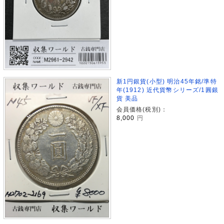
新1円銀貨(小型) 明治45年銘/準特
年(1912) 近代貨幣シリーズ/1圓銀
貨 美品
会員価格(税別)：
8,000
円