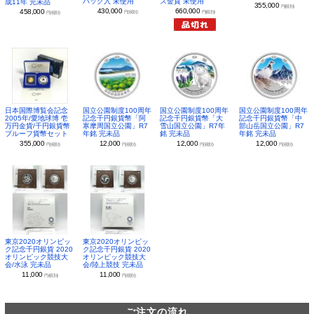
パック入 未使用
ス金貨 未使用
成11年 完未品
355,000
円(税別)
430,000
660,000
458,000
円(税別)
円(税別)
円(税別)
日本国際博覧会記念
国立公園制度100周年
国立公園制度100周年
国立公園制度100周年
2005年/愛地球博 壱
記念千円銀貨幣「阿
記念千円銀貨幣「大
記念千円銀貨幣「中
万円金貨/千円銀貨幣
寒摩周国立公園」R7
雪山国立公園」R7年
部山岳国立公園」R7
プルーフ貨幣セット
年銘 完未品
銘 完未品
年銘 完未品
355,000
12,000
12,000
12,000
円(税別)
円(税別)
円(税別)
円(税別)
東京2020オリンピッ
東京2020オリンピッ
ク記念千円銀貨 2020
ク記念千円銀貨 2020
オリンピック競技大
オリンピック競技大
会/水泳 完未品
会/陸上競技 完未品
11,000
11,000
円(税別)
円(税別)
ご注文の流れ