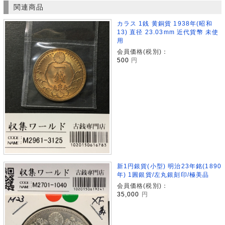
関連商品
カラス 1銭 黄銅貨 1938年(昭和
13) 直径 23.03mm 近代貨幣 未使
用
会員価格(税別)：
500
円
新1円銀貨(小型) 明治23年銘(1890
年) 1圓銀貨/左丸銀刻印/極美品
会員価格(税別)：
35,000
円