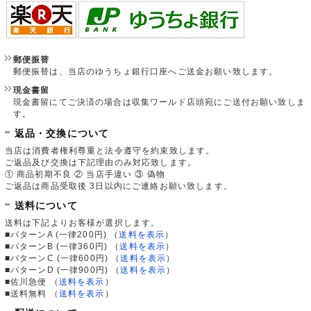
郵便振替
郵便振替は、当店のゆうちょ銀行口座へご送金お願い致します。
現金書留
現金書留にてご決済の場合は収集ワールド店頭宛にご送付お願い致しま
す。
返品・交換について
当店は消費者権利尊重と法令遵守を約束致します。
ご返品及び交換は下記理由のみ対応致します。
① 商品初期不良 ② 当店手違い ③ 偽物
ご返品は商品受取後 3日以内にご連絡お願い致します。
送料について
送料は下記よりお客様が選択します。
■パターンA (一律200円)
（
送料を表示
）
■パターンB (一律360円)
（
送料を表示
）
■パターンC (一律600円)
（
送料を表示
）
■パターンD (一律900円)
（
送料を表示
）
■佐川急便
（
送料を表示
）
■送料無料
（
送料を表示
）