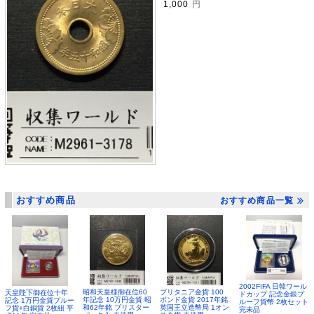
1,000
円
おすすめ商品
おすすめ商品一覧
2002FIFA 日韓ワール
昭和天皇様御在位60
ブリタニア金貨 100
天皇陛下御在位十年
ドカップ 記念金銀プ
年記念 10万円金貨 昭
ポンド金貨 2017年銘
記念 1万円金貨プルー
ルーフ貨幣 2枚セット
和62年銘 ブリスター
英国王立造幣局 1オン
フ貨+白銅貨 2枚組 平
完未品