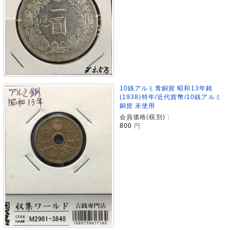
10銭アルミ青銅貨 昭和13年銘
(1938)特年/近代貨幣/10銭アルミ
銅貨 未使用
会員価格(税別)：
800
円