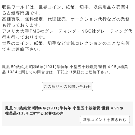
収集ワールドは、世界コイン、紙幣、切手、収集用品を売買す
る古銭専門店です。
高価買取、無料鑑定、代理販売、オークション代行などの業務
も行っております。
アメリカ大手PMG社グレーティング・NGC社グレーティング代
行も行っております。
世界のコイン、紙幣、切手など古銭コレクションのことなら何
でもご連絡下さい。
鳳凰 50銭銀貨 昭和6年(1931)準特年 小型五十銭銀貨/量目 4.95g/極美
品-1334に関しての問合せは、下記より気軽にご連絡下さい。
この商品へのお問い合わせ
鳳凰 50銭銀貨 昭和6年(1931)準特年 小型五十銭銀貨/量目 4.95g/
極美品-1334に対するお客様の声
新規コメントを書き込む