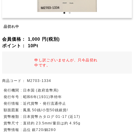
品切れ中
会員価格：
1,000
円(税別)
ポイント：
10
Pt
申し訳ございませんが、只今品切れ
中です。
商品コード：
M2703-1334
発行機関 : 日本国 (政府造幣局)
発行年号 : 昭和6年(1931)準特年
発行情報 : 近代貨幣・発行流通停止
額面図案 : 鳳凰 50銭/小型50銭銀貨/
貨幣種類 : 日本貨幣カタログ 01-17 (近17)
貨幣尺寸 : 直径約 23.5mm/量目は約 4.95g
貨幣情報 : 品位 銀720/銅280