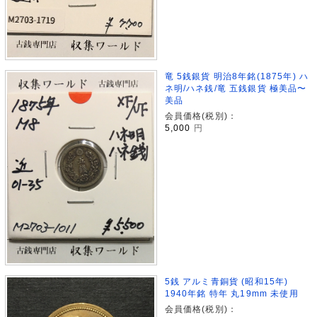
竜 5銭銀貨 明治8年銘(1875年) ハ
ネ明/ハネ銭/竜 五銭銀貨 極美品〜
美品
会員価格(税別)：
5,000
円
5銭 アルミ青銅貨 (昭和15年)
1940年銘 特年 丸19mm 未使用
会員価格(税別)：