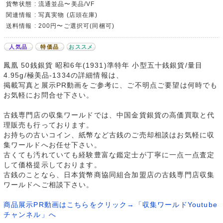
貨幣状態 : 流通並品〜美品/VF
関連情報 : 写真実物 (店頭在庫)
送料情報 : 200円〜ご選択可(同梱可)
人気品
特価品
おススメ
鳳凰 50銭銀貨 昭和6年(1931)準特年 小型五十銭銀貨/量目
4.95g/極美品-1334の詳細情報は、
掲載写真と展示PR動画をご参考に、ご不明点ご要望は何時でも
お気軽にお問合せ下さい。
古銭専門店の収集ワールドでは、中国金貨銀貨の高価買取と代
理販売も行っております。
お持ちの古いコイン、紙幣など古銭のご売却相談はお気軽に収
集ワールドへお任せ下さい。
古くても汚れていても経験豊富な鑑定士が丁寧に一点一点査定
して価格提示しております。
古銭のことなら、日本貨幣商協同組合加盟店の古銭専門店収集
ワールドへご相談下さい。
商品展示PR動画はこちらをクリック→「収集ワールドYoutube
チャンネル」へ