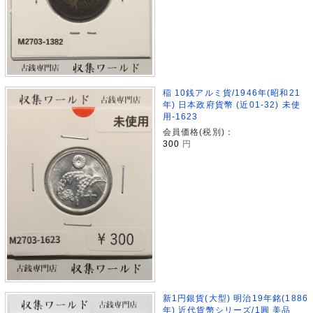
稲 10銭アルミ貨/1946年(昭和21
年) 日本政府貨幣 (近01-32) 未使
用-1623
会員価格(税別)：
300
円
新1円銀貨(大型) 明治19年銘(1886
年) 近代貨幣シリーズ/1圓 美品