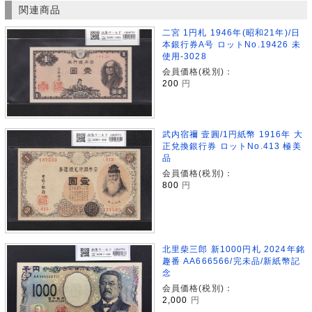
関連商品
二宮 1円札 1946年(昭和21年)/日
本銀行券A号 ロットNo.19426 未
使用-3028
会員価格(税別)：
200
円
武内宿禰 壹圓/1円紙幣 1916年 大
正兌換銀行券 ロットNo.413 極美
品
会員価格(税別)：
800
円
北里柴三郎 新1000円札 2024年銘
趣番 AA666566/完未品/新紙幣記
念
会員価格(税別)：
2,000
円