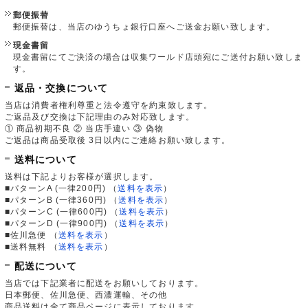
郵便振替
郵便振替は、当店のゆうちょ銀行口座へご送金お願い致します。
現金書留
現金書留にてご決済の場合は収集ワールド店頭宛にご送付お願い致しま
す。
返品・交換について
当店は消費者権利尊重と法令遵守を約束致します。
ご返品及び交換は下記理由のみ対応致します。
① 商品初期不良 ② 当店手違い ③ 偽物
ご返品は商品受取後 3日以内にご連絡お願い致します。
送料について
送料は下記よりお客様が選択します。
■パターンA (一律200円)
（
送料を表示
）
■パターンB (一律360円)
（
送料を表示
）
■パターンC (一律600円)
（
送料を表示
）
■パターンD (一律900円)
（
送料を表示
）
■佐川急便
（
送料を表示
）
■送料無料
（
送料を表示
）
配送について
当店では下記業者に配送をお願いしております。
日本郵便、佐川急便、西濃運輸、その他
商品送料は全て商品ページに表示しております。