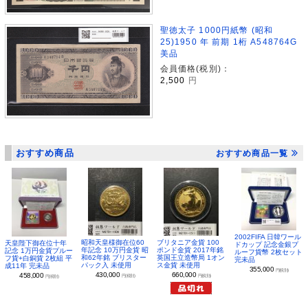
聖徳太子 1000円紙幣 (昭和
25)1950 年 前期 1桁 A548764G
美品
会員価格(税別)：
2,500
円
おすすめ商品
おすすめ商品一覧
2002FIFA 日韓ワール
昭和天皇様御在位60
ブリタニア金貨 100
天皇陛下御在位十年
ドカップ 記念金銀プ
年記念 10万円金貨 昭
ポンド金貨 2017年銘
記念 1万円金貨プルー
ルーフ貨幣 2枚セット
和62年銘 ブリスター
英国王立造幣局 1オン
フ貨+白銅貨 2枚組 平
完未品
パック入 未使用
ス金貨 未使用
成11年 完未品
355,000
円(税別)
430,000
660,000
458,000
円(税別)
円(税別)
円(税別)