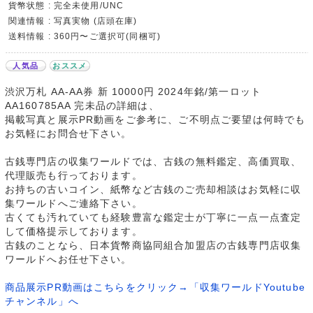
貨幣状態 : 完全未使用/UNC
関連情報 : 写真実物 (店頭在庫)
送料情報 : 360円〜ご選択可(同梱可)
人気品
おススメ
渋沢万札 AA-AA券 新 10000円 2024年銘/第一ロット
AA160785AA 完未品の詳細は、
掲載写真と展示PR動画をご参考に、ご不明点ご要望は何時でも
お気軽にお問合せ下さい。
古銭専門店の収集ワールドでは、古銭の無料鑑定、高価買取、
代理販売も行っております。
お持ちの古いコイン、紙幣など古銭のご売却相談はお気軽に収
集ワールドへご連絡下さい。
古くても汚れていても経験豊富な鑑定士が丁寧に一点一点査定
して価格提示しております。
古銭のことなら、日本貨幣商協同組合加盟店の古銭専門店収集
ワールドへお任せ下さい。
商品展示PR動画はこちらをクリック→「収集ワールドYoutube
チャンネル」へ