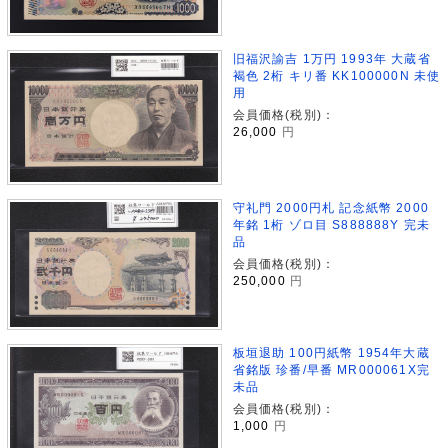
旧福沢諭吉 1万円 1993年 大蔵省
褐色 2桁 キリ番 KK100000N 未使
用
会員価格(税別)：
26,000
円
守礼門 2000円札 記念紙幣 2000
年銘 1桁 ゾロ目 S888888Y 完未
品
会員価格(税別)：
250,000
円
板垣退助 100円紙幣 1954年大蔵
省銘版 珍番/早番 MR000061X完
未品
会員価格(税別)：
1,000
円