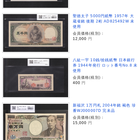
聖徳太子 5000円紙幣 1957年 大
蔵省銘 後期 2桁 AD825492W 未
使用
会員価格(税別)：
12,000
円
八紘一宇 10銭/拾銭紙幣 日本銀行
券 1944年発行 ロット番号No.8 未
使用
会員価格(税別)：
400
円
新福沢 1万円札 2004年銘 褐色 珍
番WJ000007D 完未品
会員価格(税別)：
15,000
円