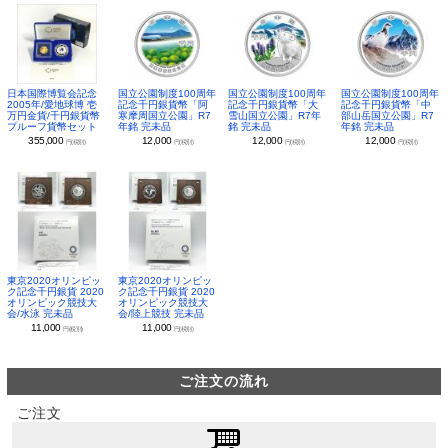
日本国際博覧会記念
国立公園制度100周年
国立公園制度100周年
国立公園制度100周年
2005年/愛地球博 壱
記念千円銀貨幣「阿
記念千円銀貨幣「大
記念千円銀貨幣「中
万円金貨/千円銀貨幣
寒摩周国立公園」R7
雪山国立公園」R7年
部山岳国立公園」R7
プルーフ貨幣セット
年銘 完未品
銘 完未品
年銘 完未品
355,000
12,000
12,000
12,000
円(税別)
円(税別)
円(税別)
円(税別)
東京2020オリンピッ
東京2020オリンピッ
ク記念千円銀貨 2020
ク記念千円銀貨 2020
オリンピック競技大
オリンピック競技大
会/水泳 完未品
会/陸上競技 完未品
11,000
11,000
円(税別)
円(税別)
ご注文の流れ
ご注文