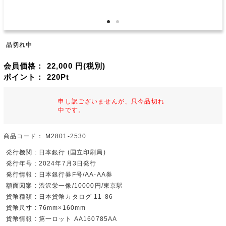
品切れ中
会員価格：
22,000
円(税別)
ポイント：
220
Pt
申し訳ございませんが、只今品切れ
中です。
商品コード：
M2801-2530
発行機関 : 日本銀行 (国立印刷局)
発行年号 : 2024年7月3日発行
発行情報 : 日本銀行券F号/AA-AA券
額面図案 : 渋沢栄一像/10000円/東京駅
貨幣種類 : 日本貨幣カタログ 11-86
貨幣尺寸 : 76mm×160mm
貨幣情報 : 第一ロット AA160785AA