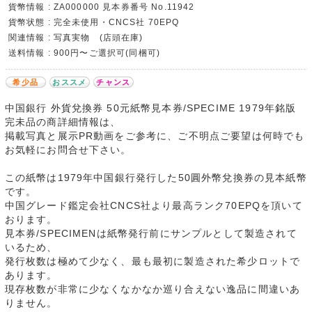
貨幣情報 : ZA000000 見本券番号 No.11942
貨幣状態 : 完全未使用・CNCS社 70EPQ
関連情報 : 写真実物 (店頭在庫)
送料情報 : 900円〜ご選択可(同梱可)
希少品
おススメ
チャンス
中国銀行 外貨兌換券 50元紙幣見本券/SPECIME 1979年銘版
完未品の商詳細情報は、
掲載写真と展示PR動画をご参考に、ご不明点ご要望は何時でも
お気軽にお問合せ下さい。
この紙幣は1979年中国銀行発行した50圓外幣兌換券の見本紙幣
です。
中国グレード鑑定会社CNCS社より最高ランク70EPQを頂いて
おります。
見本券/SPECIMENは紙幣発行前にサンプルとして製造されて
いるため、
発行枚数は極めて少なく、最も最初に製造された希少ロットで
あります。
現存枚数が非常に少なくなかなか巡り合えない逸品に間違いあ
りません。