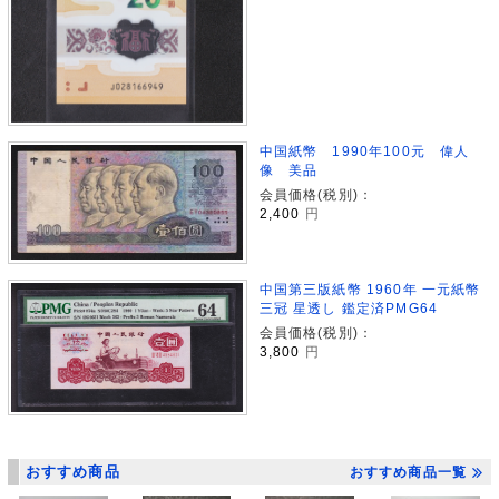
中国紙幣 1990年100元 偉人
像 美品
会員価格(税別)：
2,400
円
中国第三版紙幣 1960年 一元紙幣
三冠 星透し 鑑定済PMG64
会員価格(税別)：
3,800
円
おすすめ商品
おすすめ商品一覧