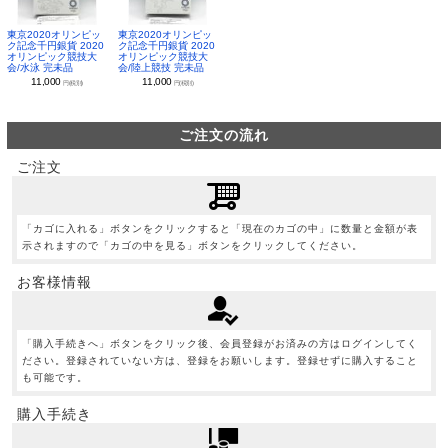
東京2020オリンピッ
東京2020オリンピッ
ク記念千円銀貨 2020
ク記念千円銀貨 2020
オリンピック競技大
オリンピック競技大
会/水泳 完未品
会/陸上競技 完未品
11,000
11,000
円(税別)
円(税別)
ご注文の流れ
ご注文
「カゴに入れる」ボタンをクリックすると「現在のカゴの中」に数量と金額が表
示されますので「カゴの中を見る」ボタンをクリックしてください。
お客様情報
「購入手続きへ」ボタンをクリック後、会員登録がお済みの方はログインしてく
ださい。登録されていない方は、登録をお願いします。登録せずに購入すること
も可能です。
購入手続き