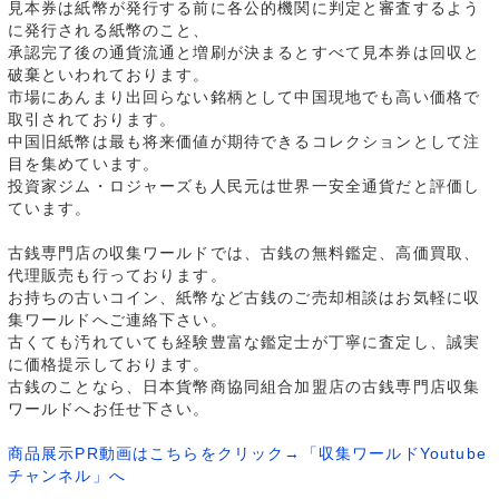
見本券は紙幣が発行する前に各公的機関に判定と審査するよう
に発行される紙幣のこと、
承認完了後の通貨流通と増刷が決まるとすべて見本券は回収と
破棄といわれております。
市場にあんまり出回らない銘柄として中国現地でも高い価格で
取引されております。
中国旧紙幣は最も将来価値が期待できるコレクションとして注
目を集めています。
投資家ジム・ロジャーズも人民元は世界一安全通貨だと評価し
ています。
古銭専門店の収集ワールドでは、古銭の無料鑑定、高価買取、
代理販売も行っております。
お持ちの古いコイン、紙幣など古銭のご売却相談はお気軽に収
集ワールドへご連絡下さい。
古くても汚れていても経験豊富な鑑定士が丁寧に査定し、誠実
に価格提示しております。
古銭のことなら、日本貨幣商協同組合加盟店の古銭専門店収集
ワールドへお任せ下さい。
商品展示PR動画はこちらをクリック→「収集ワールドYoutube
チャンネル」へ