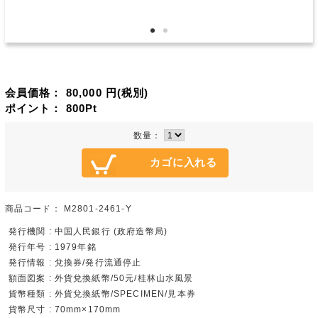
会員価格：
80,000
円(税別)
ポイント：
800
Pt
数量：
商品コード：
M2801-2461-Y
発行機関 : 中国人民銀行 (政府造幣局)
発行年号 : 1979年銘
発行情報 : 兌換券/発行流通停止
額面図案 : 外貨兌換紙幣/50元/桂林山水風景
貨幣種類 : 外貨兌換紙幣/SPECIMEN/見本券
貨幣尺寸 : 70mm×170mm