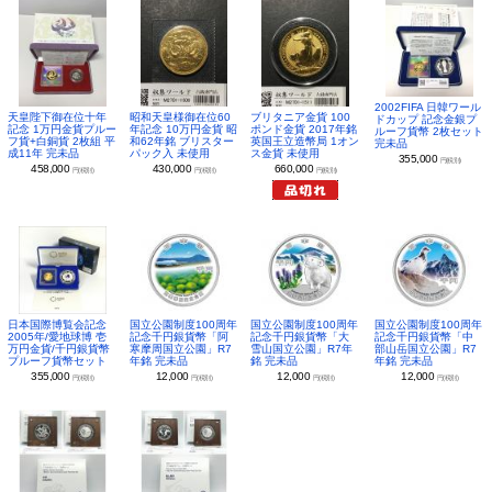
2002FIFA 日韓ワール
昭和天皇様御在位60
ブリタニア金貨 100
天皇陛下御在位十年
ドカップ 記念金銀プ
年記念 10万円金貨 昭
ポンド金貨 2017年銘
記念 1万円金貨プルー
ルーフ貨幣 2枚セット
和62年銘 ブリスター
英国王立造幣局 1オン
フ貨+白銅貨 2枚組 平
完未品
パック入 未使用
ス金貨 未使用
成11年 完未品
355,000
円(税別)
430,000
660,000
458,000
円(税別)
円(税別)
円(税別)
日本国際博覧会記念
国立公園制度100周年
国立公園制度100周年
国立公園制度100周年
2005年/愛地球博 壱
記念千円銀貨幣「阿
記念千円銀貨幣「大
記念千円銀貨幣「中
万円金貨/千円銀貨幣
寒摩周国立公園」R7
雪山国立公園」R7年
部山岳国立公園」R7
プルーフ貨幣セット
年銘 完未品
銘 完未品
年銘 完未品
355,000
12,000
12,000
12,000
円(税別)
円(税別)
円(税別)
円(税別)