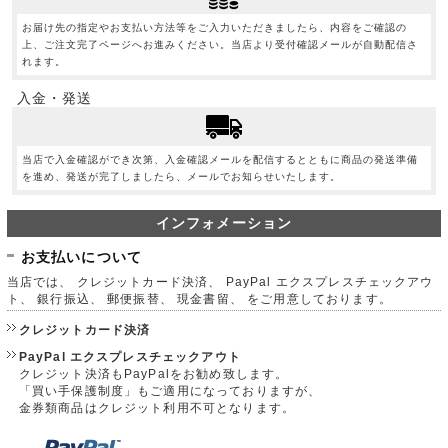
お届け先の指定やお支払い方法等をご入力いただきましたら、内容をご確認の
上、ご注文完了ページへお進みください。当店より受付確認メールが自動配信さ
れます。
入金・発送
当店で入金確認ができ次第、入金確認メールを配信するとともに商品の発送準備
を進め、発送が完了しましたら、メールでお知らせいたします。
インフォメーション
お支払いについて
当店では、 クレジットカード決済、 PayPal エクスプレスチェックアウ
ト、 銀行振込、 郵便振替、 現金書留、 をご用意しております。
クレジットカード決済
PayPal エクスプレスチェックアウト
クレジット決済もPayPalをお勧め致します。
「買い手保護制度」もご適用になっておりますが、
金券類商品はクレジット利用不可となります。