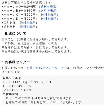
送料は下記よりお客様が選択します。
■パターンA (一律200円)
（
送料を表示
）
■パターンB (一律360円)
（
送料を表示
）
■パターンC (一律600円)
（
送料を表示
）
■パターンD (一律900円)
（
送料を表示
）
■佐川急便
（
送料を表示
）
■送料無料
（
送料を表示
）
配送について
当店では下記業者に配送をお願いしております。
日本郵便、佐川急便、西濃運輸、その他
商品送料は全て商品ページに表示しております。
高額商品には保証付書留便をお勧めしております。
お客様センター
お問い合わせは、
お問い合わせフォーム
、
メール
、お電話、FAXで受け付
けております。
収集ワールド
〒350-1117 川越市広栄町17-7-1F
TEL 049-249-2525
FAX 049-257-4989
▼営業時間
・ネットでのご注文は24時間受け付けております。
・お電話でのお問い合わせは9:00-18:00にお願いします。