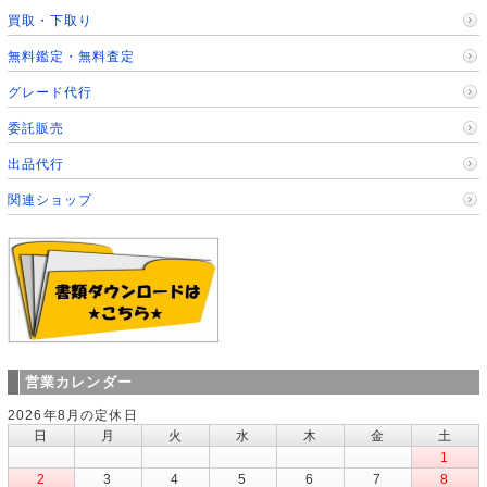
買取・下取り
無料鑑定・無料査定
グレード代行
委託販売
出品代行
関連ショップ
営業カレンダー
2026年8月の定休日
日
月
火
水
木
金
土
1
2
3
4
5
6
7
8