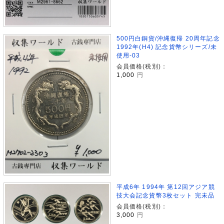
500円白銅貨/沖縄復帰 20周年記念
1992年(H4) 記念貨幣シリーズ/未
使用-03
会員価格(税別)：
1,000
円
平成6年 1994年 第12回アジア競
技大会記念貨幣3枚セット 完未品
会員価格(税別)：
3,000
円