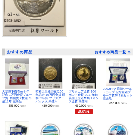
おすすめ商品
おすすめ商品一覧
2002FIFA 日韓ワール
昭和天皇様御在位60
ブリタニア金貨 100
天皇陛下御在位十年
ドカップ 記念金銀プ
年記念 10万円金貨 昭
ポンド金貨 2017年銘
記念 1万円金貨プルー
ルーフ貨幣 2枚セット
和62年銘 ブリスター
英国王立造幣局 1オン
フ貨+白銅貨 2枚組 平
完未品
パック入 未使用
ス金貨 未使用
成11年 完未品
355,000
円(税別)
430,000
660,000
458,000
円(税別)
円(税別)
円(税別)