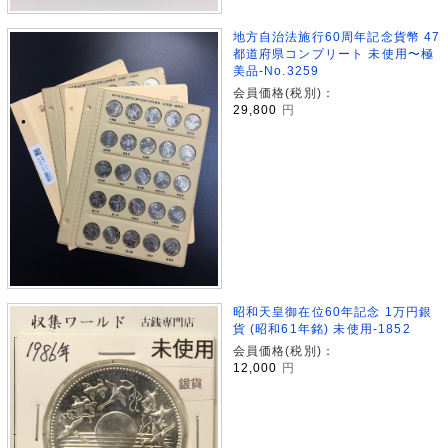
地方自治法施行60周年記念貨幣 47
都道府県コンプリート 未使用〜極
美品-No.3259
会員価格(税別)：
29,800
円
昭和天皇御在位60年記念 1万円銀
貨 (昭和61年銘) 未使用-1852
会員価格(税別)：
12,000
円