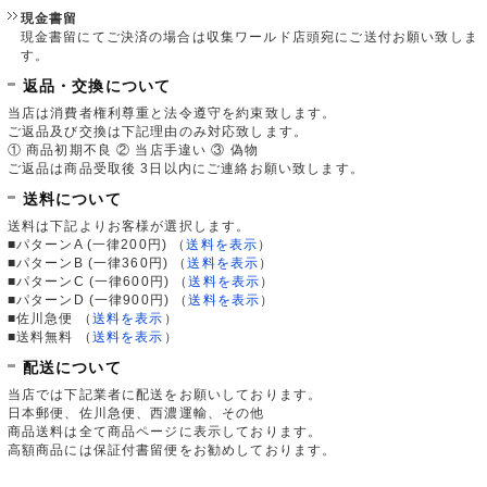
現金書留
現金書留にてご決済の場合は収集ワールド店頭宛にご送付お願い致しま
す。
返品・交換について
当店は消費者権利尊重と法令遵守を約束致します。
ご返品及び交換は下記理由のみ対応致します。
① 商品初期不良 ② 当店手違い ③ 偽物
ご返品は商品受取後 3日以内にご連絡お願い致します。
送料について
送料は下記よりお客様が選択します。
■パターンA (一律200円)
（
送料を表示
）
■パターンB (一律360円)
（
送料を表示
）
■パターンC (一律600円)
（
送料を表示
）
■パターンD (一律900円)
（
送料を表示
）
■佐川急便
（
送料を表示
）
■送料無料
（
送料を表示
）
配送について
当店では下記業者に配送をお願いしております。
日本郵便、佐川急便、西濃運輸、その他
商品送料は全て商品ページに表示しております。
高額商品には保証付書留便をお勧めしております。