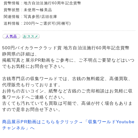
貨幣情報 : 地方自治法施行60周年記念貨幣
貨幣状態 : 未使用〜極美品
関連情報 : 写真参照/店頭在庫
送料情報 : 200円〜ご選択可(同梱可)
人気品
おススメ
500円バイカラークラッド貨 地方自治法施行60周年記念貨幣
静岡県の詳細は、
掲載写真と展示PR動画をご参考に、ご不明点ご要望などはいつ
でもお気軽にお問合せ下さい。
古銭専門店の収集ワールドでは、古銭の無料鑑定、高価買取、
代理販売も行っております。
お持ちの古いコイン、紙幣など古銭のご売却相談はお気軽に収
集ワールドへご連絡ください。
古くても汚れていても買取は可能で、高値が付く場合もありま
すので是非お問合せ下さい。
商品展示PR動画はこちらをクリック→「収集ワールドYoutube
チャンネル」へ