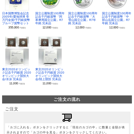
日本国際博覧会記念
国立公園制度100周年
国立公園制度100周年
国立公園制度100周年
2005年/愛地球博 壱
記念千円銀貨幣「阿
記念千円銀貨幣「大
記念千円銀貨幣「中
万円金貨/千円銀貨幣
寒摩周国立公園」R7
雪山国立公園」R7年
部山岳国立公園」R7
プルーフ貨幣セット
年銘 完未品
銘 完未品
年銘 完未品
355,000
12,000
12,000
12,000
円(税別)
円(税別)
円(税別)
円(税別)
東京2020オリンピッ
東京2020オリンピッ
ク記念千円銀貨 2020
ク記念千円銀貨 2020
オリンピック競技大
オリンピック競技大
会/水泳 完未品
会/陸上競技 完未品
11,000
11,000
円(税別)
円(税別)
ご注文の流れ
ご注文
「カゴに入れる」ボタンをクリックすると「現在のカゴの中」に数量と金額が表
示されますので「カゴの中を見る」ボタンをクリックしてください。