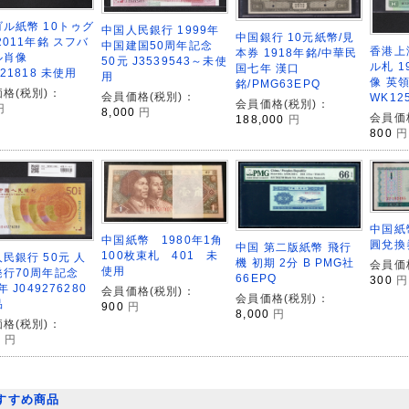
ル紙幣 10トゥグ
中国人民銀行 1999年
中国銀行 10元紙幣/見
2011年銘 スフバ
中国建国50周年記念
香港上
本券 1918年銘/中華民
ル肖像
50元 J3539543～未使
ル札 1
国七年 漢口
321818 未使用
用
像 英
銘/PMG63EPQ
格(税別)：
会員価格(税別)：
WK12
会員価格(税別)：
円
8,000
円
会員価
188,000
円
800
円
中国紙
中国紙幣 1980年1角
圓兌換
中国 第二版紙幣 飛行
100枚束札 401 未
民銀行 50元 人
機 初期 2分 B PMG社
会員価
使用
発行70周年記念
66EPQ
300
円
年 J049276280
会員価格(税別)：
会員価格(税別)：
品
900
円
8,000
円
格(税別)：
0
円
すすめ商品