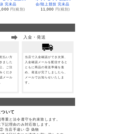
水泳 完未品
会/陸上競技 完未品
1,000
円(税別)
11,000
円(税別)
入金・発送
支払い方
当店で入金確認ができ次第、
きました
入金確認メールを配信すると
上、ご注
ともに商品の発送準備を進
みくださ
め、発送が完了しましたら、
認メール
メールでお知らせいたしま
。
す。
について
利尊重と法令遵守を約束致します。
は下記理由のみ対応致します。
② 当店手違い ③ 偽物