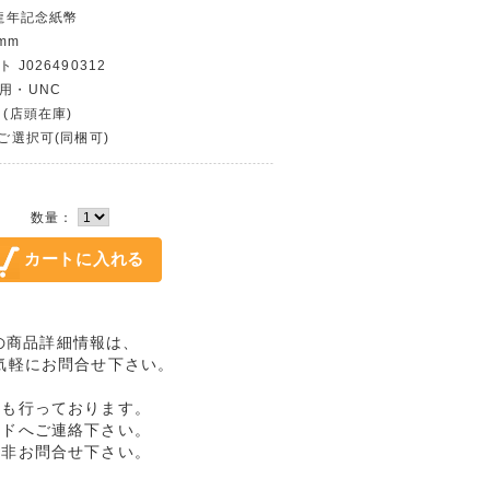
年龍年記念紙幣
mm
 J026490312
使用・UNC
 (店頭在庫)
〜ご選択可(同梱可)
数量：
使用の商品詳細情報は、
気軽にお問合せ下さい。
売も行っております。
ルドへご連絡下さい。
是非お問合せ下さい。