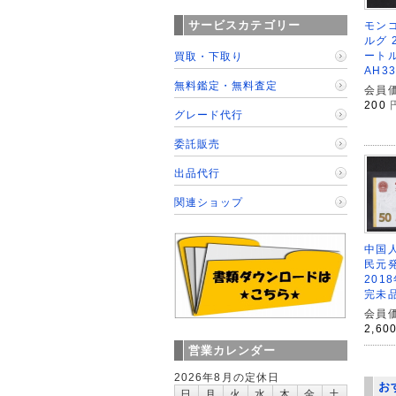
サービスカテゴリー
モンゴ
ルグ 
ート
買取・下取り
AH3
無料鑑定・無料査定
会員価
200
グレード代行
委託販売
出品代行
関連ショップ
中国人
民元
2018
完未
会員価
2,60
営業カレンダー
2026年8月の定休日
お
日
月
火
水
木
金
土