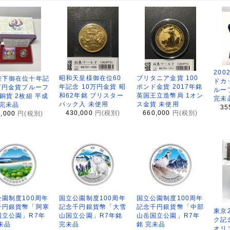
200
昭和天皇様御在位60
ブリタニア金貨 100
陛下御在位十年記
ドカ
年記念 10万円金貨 昭
ポンド金貨 2017年銘
万円金貨プルーフ
ルー
和62年銘 ブリスター
英国王立造幣局 1オン
銅貨 2枚組 平成
完未
パック入 未使用
ス金貨 未使用
 完未品
35
430,000
円(税別)
660,000
円(税別)
8,000
円(税別)
園制度100周年
国立公園制度100周年
国立公園制度100周年
千円銀貨幣「阿寒
記念千円銀貨幣「大雪
記念千円銀貨幣「中部
東京
国立公園」R7年
山国立公園」R7年銘
山岳国立公園」R7年
ク記
未品
完未品
銘 完未品
オリ