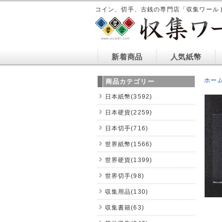
コイン、切手、古銭の専門店「収集ワール
新着商品
人気紙幣
ホー
商品カテゴリー
日本紙幣(3592)
日本硬貨(2259)
日本切手(716)
世界紙幣(1566)
世界硬貨(1399)
世界切手(98)
収集用品(130)
収集書籍(63)