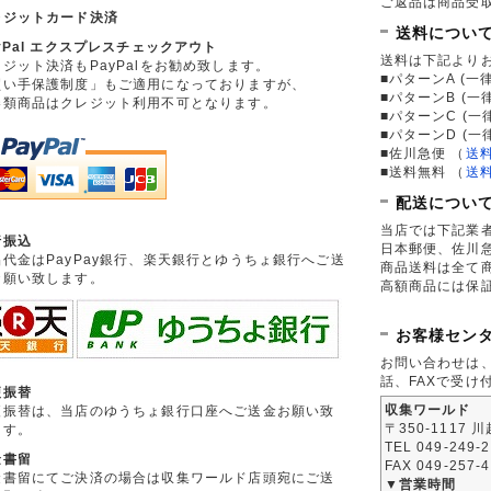
ご返品は商品受取
レジットカード決済
送料につい
yPal エクスプレスチェックアウト
送料は下記より
ジット決済もPayPalをお勧め致します。
■パターンA (一律
買い手保護制度」もご適用になっておりますが、
■パターンB (一
券類商品はクレジット利用不可となります。
■パターンC (一
■パターンD (一
■佐川急便
（
送
■送料無料
（
送
配送につい
当店では下記業
行振込
日本郵便、佐川
品代金はPayPay銀行、楽天銀行とゆうちょ銀行へご送
商品送料は全て
お願い致します。
高額商品には保
お客様セン
お問い合わせは
話、FAXで受け
便振替
収集ワールド
便振替は、当店のゆうちょ銀行口座へご送金お願い致
〒350-1117 
ます。
TEL 049-249-
金書留
FAX 049-257-
金書留にてご決済の場合は収集ワールド店頭宛にご送
▼営業時間