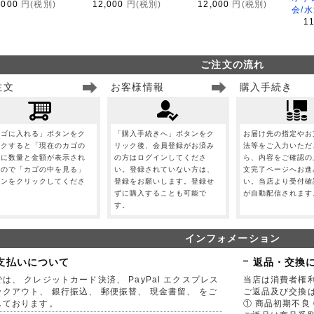
,000
円(税別)
12,000
円(税別)
12,000
円(税別)
会/
1
ご注文の流れ
注文
お客様情報
購入手続き
カゴに入れる」ボタンをク
「購入手続きへ」ボタンをク
お届け先の指定やお
ックすると「現在のカゴの
リック後、会員登録がお済み
法等をご入力いただ
」に数量と金額が表示され
の方はログインしてくださ
ら、内容をご確認の
すので「カゴの中を見る」
い。登録されていない方は、
文完了ページへお進
タンをクリックしてくださ
登録をお願いします。登録せ
い。当店より受付確
。
ずに購入することも可能で
が自動配信されます
す。
インフォメーション
支払いについて
返品・交換
は、 クレジットカード決済、 PayPal エクスプレス
当店は消費者権
ックアウト、 銀行振込、 郵便振替、 現金書留、 をご
ご返品及び交換
しております。
① 商品初期不良 