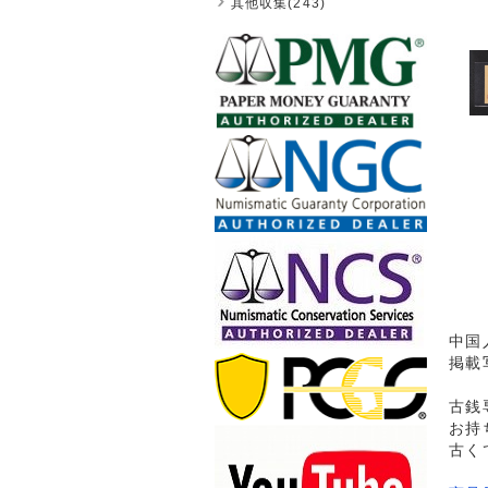
其他収集(243)
中国
掲載
古銭
お持
古く