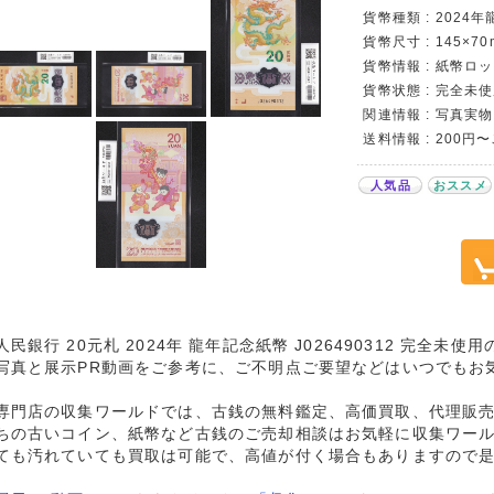
貨幣種類 : 2024
貨幣尺寸 : 145×70
貨幣情報 : 紙幣ロット
貨幣状態 : 完全未
関連情報 : 写真実物
送料情報 : 200円
人気品
おススメ
人民銀行 20元札 2024年 龍年記念紙幣 J026490312 完全未
写真と展示PR動画をご参考に、ご不明点ご要望などはいつでもお
専門店の収集ワールドでは、古銭の無料鑑定、高価買取、代理販
ちの古いコイン、紙幣など古銭のご売却相談はお気軽に収集ワー
ても汚れていても買取は可能で、高値が付く場合もありますので