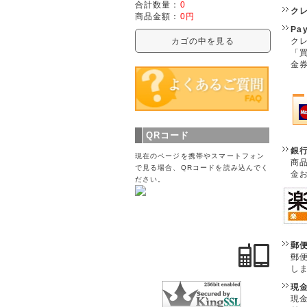
合計数量：
0
ク
商品金額：
0円
Pa
クレ
カゴの中を見る
「
金
QRコード
銀
現在のページを携帯やスマートフォン
商
で見る場合、QRコードを読み込んでく
金
ださい。
郵
郵
し
現
現