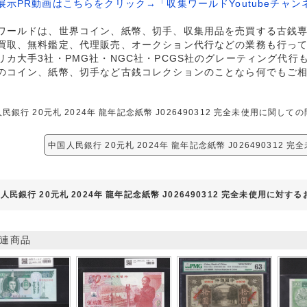
展示PR動画はこちらをクリック→「収集ワールドYoutubeチャン
ワールドは、世界コイン、紙幣、切手、収集用品を売買する古銭
買取、無料鑑定、代理販売、オークション代行などの業務も行っ
リカ大手3社・PMG社・NGC社・PCGS社のグレーティング代行
のコイン、紙幣、切手など古銭コレクションのことなら何でもご
民銀行 20元札 2024年 龍年記念紙幣 J026490312 完全未使用に関
中国人民銀行 20元札 2024年 龍年記念紙幣 J026490312 
人民銀行 20元札 2024年 龍年記念紙幣 J026490312 完全未使用に対す
連商品