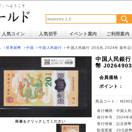
ド」へようこそ
人気コイン
人気切手
イベント案内
ご利用案内
ム
世界紙幣
中国
中国人民銀行
中国人民銀行 20元札 2024年 龍年記
中国人民銀行 
幣 J02649
会員価格：
ポイント：
商品コード：
M280
発行機関 : 中国人民
発行年号 : 2024年
画像をクリックしてください
発行情報 : 記念貨
額面図案 : 20元紙