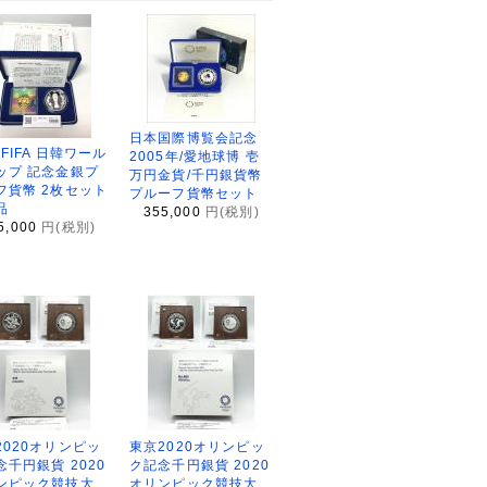
日本国際博覧会記念
2FIFA 日韓ワール
2005年/愛地球博 壱
ップ 記念金銀プ
万円金貨/千円銀貨幣
フ貨幣 2枚セット
プルーフ貨幣セット
品
355,000
円(税別)
5,000
円(税別)
2020オリンピッ
東京2020オリンピッ
念千円銀貨 2020
ク記念千円銀貨 2020
ンピック競技大
オリンピック競技大