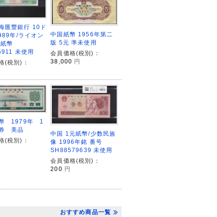
海匯豐銀行 10ド
中国紙幣 1956年第二
989年/ライオン
版 5元 準未使用
領紙幣
5911 未使用
会員価格(税別)：
38,000
円
格(税別)：
幣 1979年 1
券 美品
中国 1元紙幣/少数民族
格(税別)：
像 1996年銘 番号
SH88579639 未使用
会員価格(税別)：
200
円
おすすめ商品一覧