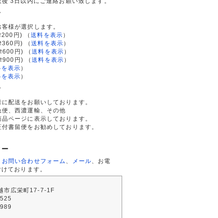
後 3日以内にご連絡お願い致します。
て
お客様が選択します。
200円)
（
送料を表示
）
律360円)
（
送料を表示
）
律600円)
（
送料を表示
）
律900円)
（
送料を表示
）
料を表示
）
料を表示
）
て
者に配送をお願いしております。
急便、西濃運輸、その他
商品ページに表示しております。
証付書留便をお勧めしております。
ター
、
お問い合わせフォーム
、
メール
、お電
付けております。
川越市広栄町17-7-1F
2525
4989