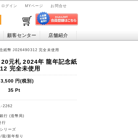
ログイン
MYページ
お問合せ
顧客センター
店舗紹介
念紙幣 J026490312 完全未使用
20元札 2024年 龍年記念紙
0312 完全未使用
3,500
円(税別)
35
Pt
1-2262
銀行 (造幣局)
発行
幣シリーズ
幣/龍/新年祭り