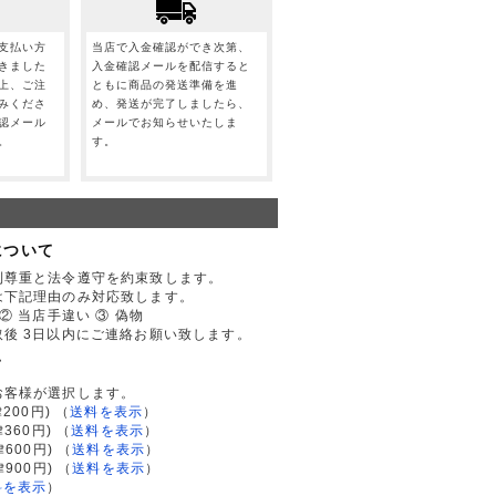
支払い方
当店で入金確認ができ次第、
きました
入金確認メールを配信すると
上、ご注
ともに商品の発送準備を進
みくださ
め、発送が完了しましたら、
認メール
メールでお知らせいたしま
。
す。
について
利尊重と法令遵守を約束致します。
は下記理由のみ対応致します。
② 当店手違い ③ 偽物
後 3日以内にご連絡お願い致します。
て
お客様が選択します。
200円)
（
送料を表示
）
律360円)
（
送料を表示
）
律600円)
（
送料を表示
）
律900円)
（
送料を表示
）
料を表示
）