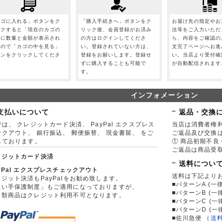
カゴに入れる」ボタンをク
「購入手続きへ」ボタンをク
お届け先の指定やお
ックすると「現在のカゴの
リック後、会員登録がお済み
法等をご入力いただ
」に数量と金額が表示され
の方はログインしてくださ
ら、内容をご確認の
すので「カゴの中を見る」
い。登録されていない方は、
文完了ページへお進
タンをクリックしてくださ
登録をお願いします。登録せ
い。当店より受付確
。
ずに購入することも可能で
が自動配信されます
す。
インフォメーション
支払いについて
返品・交換
は、 クレジットカード決済、 PayPal エクスプレス
当店は消費者権
ックアウト、 銀行振込、 郵便振替、 現金書留、 をご
ご返品及び交換
しております。
① 商品初期不良 
ご返品は商品受取
レジットカード決済
送料につい
yPal エクスプレスチェックアウト
送料は下記より
ジット決済もPayPalをお勧め致します。
■パターンA (一律
買い手保護制度」もご適用になっておりますが、
■パターンB (一
券類商品はクレジット利用不可となります。
■パターンC (一
■パターンD (一
■佐川急便
（
送