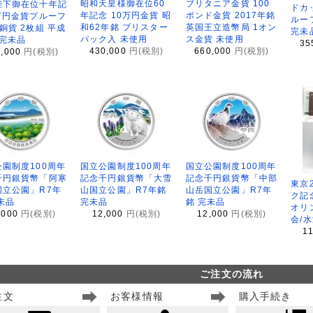
昭和天皇様御在位60
ブリタニア金貨 100
陛下御在位十年記
ドカ
年記念 10万円金貨 昭
ポンド金貨 2017年銘
万円金貨プルーフ
ルー
和62年銘 ブリスター
英国王立造幣局 1オン
銅貨 2枚組 平成
完未
パック入 未使用
ス金貨 未使用
 完未品
35
430,000
円(税別)
660,000
円(税別)
8,000
円(税別)
園制度100周年
国立公園制度100周年
国立公園制度100周年
千円銀貨幣「阿寒
記念千円銀貨幣「大雪
記念千円銀貨幣「中部
東京
国立公園」R7年
山国立公園」R7年銘
山岳国立公園」R7年
ク記
未品
完未品
銘 完未品
オリ
,000
円(税別)
12,000
円(税別)
12,000
円(税別)
会/
1
ご注文の流れ
注文
お客様情報
購入手続き