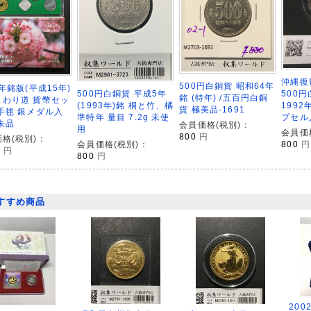
沖縄復
500円白銅貨 昭和64年
3年銘版(平成15年)
500円白銅貨 平成5年
500
銘 (特年) /五百円白銅
まわり道 貨幣セッ
(1993年)銘 桐と竹、橘
1992
貨 極美品-1691
手毬 銀メダル入
準特年 量目 7.2g 未使
プセル
未品
会員価格(税別)：
用
会員価
800
円
格(税別)：
会員価格(税別)：
800
円
0
円
800
円
すすめ商品
200