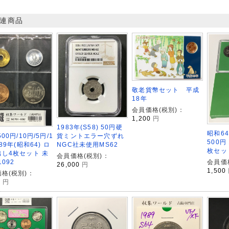
連商品
敬老貨幣セット 平成
18年
会員価格(税別)：
1,200
円
1983年(S58) 50円硬
昭和64
00円/10円/5円/1
貨ミントエラー穴ずれ
500円 
89年(昭和64) ロ
NGC社未使用MS62
枚セッ
し4枚セット 未
会員価格(税別)：
会員価
1092
26,000
円
1,500
格(税別)：
0
円