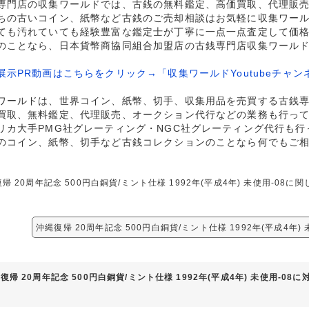
専門店の収集ワールドでは、古銭の無料鑑定、高価買取、代理販
ちの古いコイン、紙幣など古銭のご売却相談はお気軽に収集ワー
ても汚れていても経験豊富な鑑定士が丁寧に一点一点査定して価
のことなら、日本貨幣商協同組合加盟店の古銭専門店収集ワール
展示PR動画はこちらをクリック→「収集ワールドYoutubeチャン
ワールドは、世界コイン、紙幣、切手、収集用品を売買する古銭
買取、無料鑑定、代理販売、オークション代行などの業務も行っ
リカ大手PMG社グレーティング・NGC社グレーティング代行も行
のコイン、紙幣、切手など古銭コレクションのことなら何でもご
帰 20周年記念 500円白銅貨/ミント仕様 1992年(平成4年) 未使用-0
。
沖縄復帰 20周年記念 500円白銅貨/ミント仕様 1992年(平成4年)
復帰 20周年記念 500円白銅貨/ミント仕様 1992年(平成4年) 未使用-08