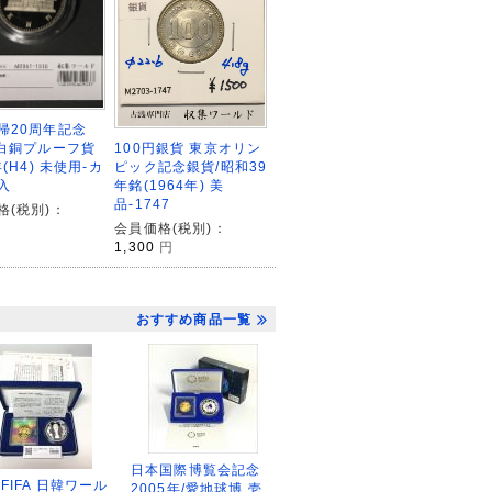
帰20周年記念
100円銀貨 東京オリン
円白銅プルーフ貨
ピック記念銀貨/昭和39
年(H4) 未使用-カ
年銘(1964年) 美
入
品-1747
格(税別)：
会員価格(税別)：
1,300
円
おすすめ商品一覧
日本国際博覧会記念
2FIFA 日韓ワール
2005年/愛地球博 壱