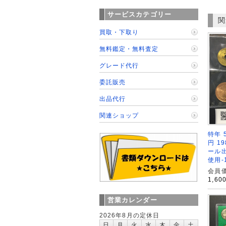
サービスカテゴリー
関
買取・下取り
無料鑑定・無料査定
グレード代行
委託販売
出品代行
関連ショップ
特年 5
円 19
ール出
使用-
会員価
1,60
営業カレンダー
2026年8月の定休日
日
月
火
水
木
金
土