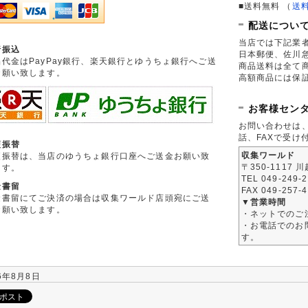
■送料無料
（
送
配送につい
当店では下記業
行振込
日本郵便、佐川
品代金はPayPay銀行、楽天銀行とゆうちょ銀行へご送
商品送料は全て
お願い致します。
高額商品には保
お客様セン
お問い合わせは
話、FAXで受け
便振替
収集ワールド
便振替は、当店のゆうちょ銀行口座へご送金お願い致
〒350-1117 
ます。
TEL 049-249-
金書留
FAX 049-257-
金書留にてご決済の場合は収集ワールド店頭宛にご送
▼営業時間
お願い致します。
・ネットでのご
・お電話でのお問
す。
6年8月8日