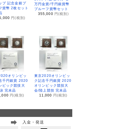
ップ 記念金銀プ
万円金貨/千円銀貨幣
フ貨幣 2枚セット
プルーフ貨幣セット
品
355,000
円(税別)
5,000
円(税別)
2020オリンピッ
東京2020オリンピッ
念千円銀貨 2020
ク記念千円銀貨 2020
ンピック競技大
オリンピック競技大
水泳 完未品
会/陸上競技 完未品
1,000
円(税別)
11,000
円(税別)
入金・発送