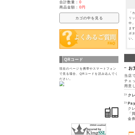
合計数量：
0
商品金額：
0円
「
カゴの中を見る
リ
中
ま
ボ
い
QRコード
お
現在のページを携帯やスマートフォン
で見る場合、QRコードを読み込んでく
当店で
ださい。
チェ
用意
ク
Pa
クレ
「
金