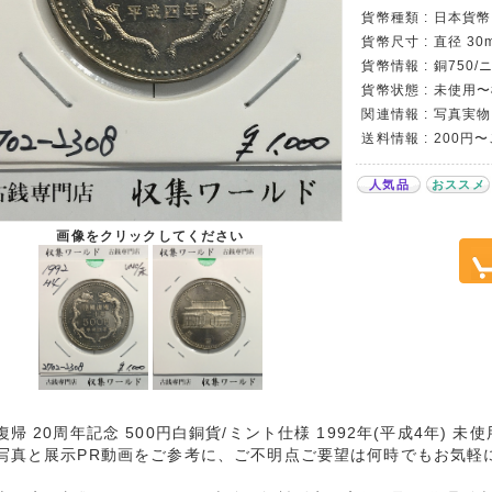
貨幣種類 : 日本貨幣カ
貨幣尺寸 : 直径 30
貨幣情報 : 銅750
貨幣状態 : 未使用
関連情報 : 写真実物
送料情報 : 200円
人気品
おススメ
画像をクリックしてください
復帰 20周年記念 500円白銅貨/ミント仕様 1992年(平成4年) 未
写真と展示PR動画をご参考に、ご不明点ご要望は何時でもお気軽