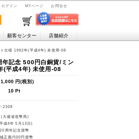
ログイン
MYページ
お問合せ
顧客センター
店舗紹介
仕様 1992年(平成4年) 未使用-08
周年記念 500円白銅貨/ミン
年(平成4年) 未使用-08
1,000
円(税別)
10
Pt
2-2308
 (大蔵省造幣局)
(平成4年 5月13日)
帰20周年記念貨幣
城正殿/500円貨幣