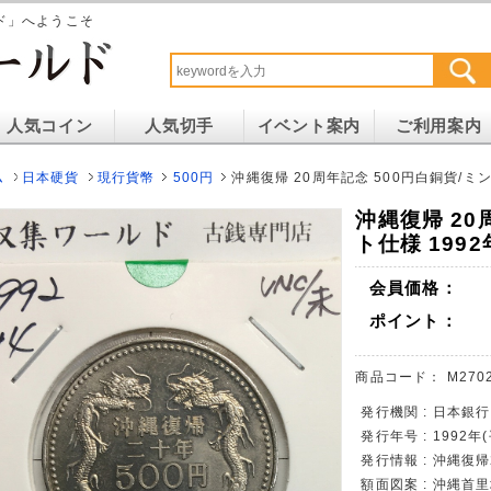
ド」へようこそ
人気コイン
人気切手
イベント案内
ご利用案内
ム
日本硬貨
現行貨幣
500円
沖縄復帰 20周年記念 500円白銅貨/ミント
沖縄復帰 20
ト仕様 1992
会員価格：
ポイント：
商品コード：
M270
発行機関 : 日本銀行
発行年号 : 1992年
発行情報 : 沖縄復
額面図案 : 沖縄首里