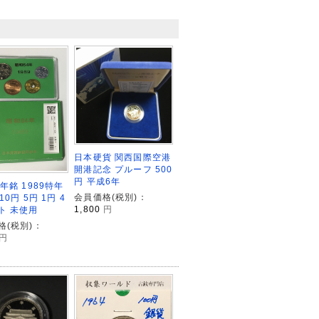
日本硬貨 関西国際空港
開港記念 プルーフ 500
円 平成6年
年銘 1989特年
会員価格(税別)：
10円 5円 1円 4
1,800
円
ト 未使用
格(税別)：
円