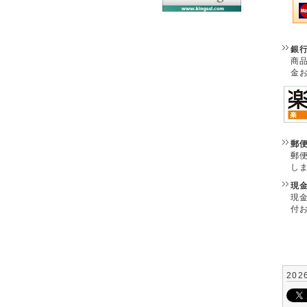
銀
商
金
郵
郵
し
現
現
付
202