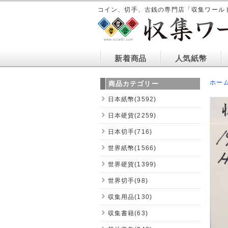
コイン、切手、古銭の専門店「収集ワール
新着商品
人気紙幣
ホー
商品カテゴリー
日本紙幣(3592)
日本硬貨(2259)
日本切手(716)
世界紙幣(1566)
世界硬貨(1399)
世界切手(98)
収集用品(130)
収集書籍(63)