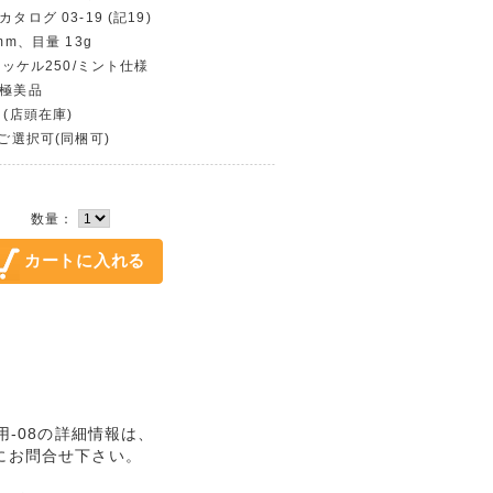
タログ 03-19 (記19)
mm、目量 13g
/ニッケル250/ミント仕様
〜極美品
 (店頭在庫)
〜ご選択可(同梱可)
数量：
使用-08の詳細情報は、
にお問合せ下さい。