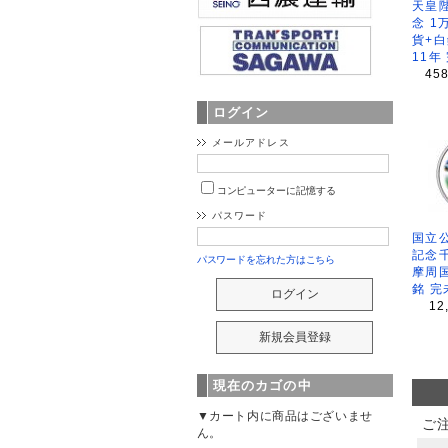
天皇
念 1
貨+白
11年
45
ログイン
メールアドレス
コンピューターに記憶する
パスワード
国立公
記念
パスワードを忘れた方はこちら
摩周
銘 完
12
現在のカゴの中
▼カート内に商品はございませ
ご
ん。