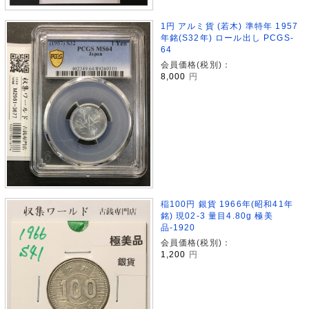
1円 アルミ貨 (若木) 準特年 1957
年銘(S32年) ロール出し PCGS-
64
会員価格(税別)：
8,000
円
稲100円 銀貨 1966年(昭和41年
銘) 現02-3 量目4.80g 極美
品-1920
会員価格(税別)：
1,200
円