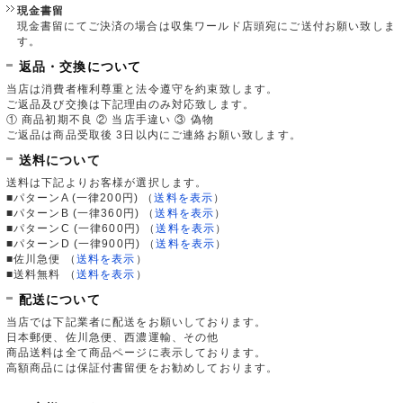
現金書留
現金書留にてご決済の場合は収集ワールド店頭宛にご送付お願い致しま
す。
返品・交換について
当店は消費者権利尊重と法令遵守を約束致します。
ご返品及び交換は下記理由のみ対応致します。
① 商品初期不良 ② 当店手違い ③ 偽物
ご返品は商品受取後 3日以内にご連絡お願い致します。
送料について
送料は下記よりお客様が選択します。
■パターンA (一律200円)
（
送料を表示
）
■パターンB (一律360円)
（
送料を表示
）
■パターンC (一律600円)
（
送料を表示
）
■パターンD (一律900円)
（
送料を表示
）
■佐川急便
（
送料を表示
）
■送料無料
（
送料を表示
）
配送について
当店では下記業者に配送をお願いしております。
日本郵便、佐川急便、西濃運輸、その他
商品送料は全て商品ページに表示しております。
高額商品には保証付書留便をお勧めしております。