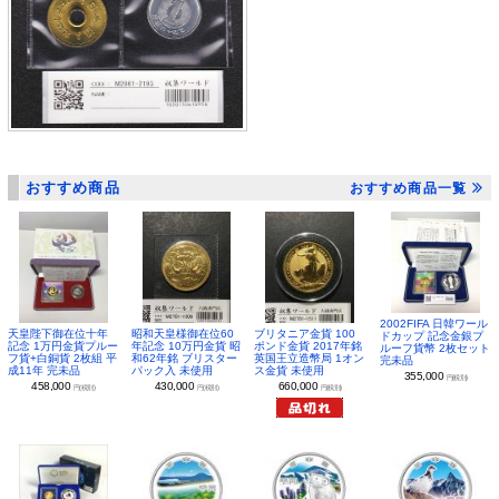
おすすめ商品
おすすめ商品一覧
2002FIFA 日韓ワール
昭和天皇様御在位60
ブリタニア金貨 100
天皇陛下御在位十年
ドカップ 記念金銀プ
年記念 10万円金貨 昭
ポンド金貨 2017年銘
記念 1万円金貨プルー
ルーフ貨幣 2枚セット
和62年銘 ブリスター
英国王立造幣局 1オン
フ貨+白銅貨 2枚組 平
完未品
パック入 未使用
ス金貨 未使用
成11年 完未品
355,000
円(税別)
430,000
660,000
458,000
円(税別)
円(税別)
円(税別)