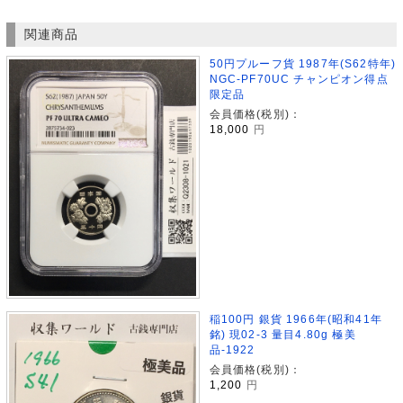
関連商品
50円プルーフ貨 1987年(S62特年)
NGC-PF70UC チャンピオン得点
限定品
会員価格(税別)：
18,000
円
稲100円 銀貨 1966年(昭和41年
銘) 現02-3 量目4.80g 極美
品-1922
会員価格(税別)：
1,200
円