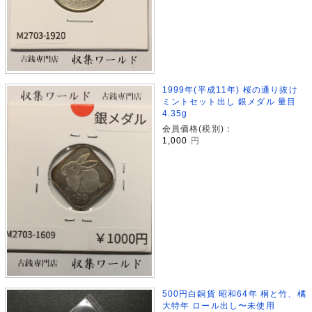
1999年(平成11年) 桜の通り抜け
ミントセット出し 銀メダル 量目
4.35g
会員価格(税別)：
1,000
円
500円白銅貨 昭和64年 桐と竹、橘
大特年 ロール出し〜未使用