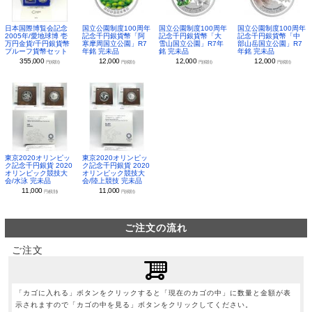
日本国際博覧会記念
国立公園制度100周年
国立公園制度100周年
国立公園制度100周年
2005年/愛地球博 壱
記念千円銀貨幣「阿
記念千円銀貨幣「大
記念千円銀貨幣「中
万円金貨/千円銀貨幣
寒摩周国立公園」R7
雪山国立公園」R7年
部山岳国立公園」R7
プルーフ貨幣セット
年銘 完未品
銘 完未品
年銘 完未品
355,000
12,000
12,000
12,000
円(税別)
円(税別)
円(税別)
円(税別)
東京2020オリンピッ
東京2020オリンピッ
ク記念千円銀貨 2020
ク記念千円銀貨 2020
オリンピック競技大
オリンピック競技大
会/水泳 完未品
会/陸上競技 完未品
11,000
11,000
円(税別)
円(税別)
ご注文の流れ
ご注文
「カゴに入れる」ボタンをクリックすると「現在のカゴの中」に数量と金額が表
示されますので「カゴの中を見る」ボタンをクリックしてください。