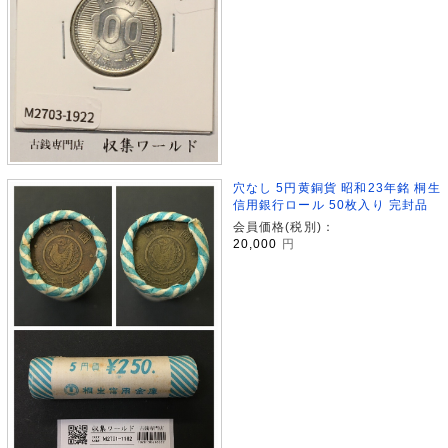
穴なし 5円黄銅貨 昭和23年銘 桐生
信用銀行ロール 50枚入り 完封品
会員価格(税別)：
20,000
円