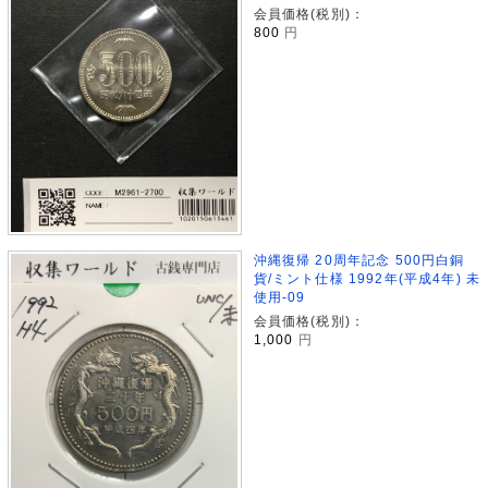
会員価格(税別)：
800
円
沖縄復帰 20周年記念 500円白銅
貨/ミント仕様 1992年(平成4年) 未
使用-09
会員価格(税別)：
1,000
円