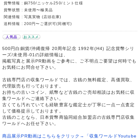
貨幣情報 : 銅750/ニッケル250/ミント仕様
貨幣状態 : 未使用〜極美品
関連情報 : 写真実物 (店頭在庫)
送料情報 : 200円〜ご選択可(同梱可)
人気品
おススメ
500円白銅貨/沖縄復帰 20周年記念 1992年(H4) 記念貨幣シリ
ーズ/未使用-01の詳細情報は、
掲載写真と展示PR動画をご参考に、ご不明点ご要望は何時でも
お気軽にお問合せ下さい。
古銭専門店の収集ワールドでは、古銭の無料鑑定、高価買取、
代理販売も行っております。
お持ちの古いコイン、紙幣など古銭のご売却相談はお気軽に収
集ワールドへご連絡下さい。
古くても汚れていても経験豊富な鑑定士が丁寧に一点一点査定
して価格提示しております。
古銭のことなら、日本貨幣商協同組合加盟店の古銭専門店収集
ワールドへお任せ下さい。
商品展示PR動画はこちらをクリック→「収集ワールドYoutube