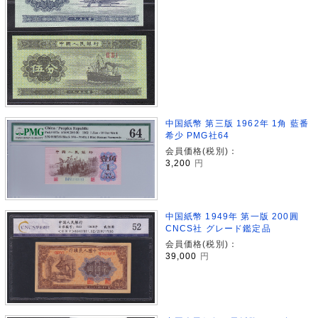
中国紙幣 第三版 1962年 1角 藍番
希少 PMG社64
会員価格(税別)：
3,200
円
中国紙幣 1949年 第一版 200圓
CNCS社 グレード鑑定品
会員価格(税別)：
39,000
円