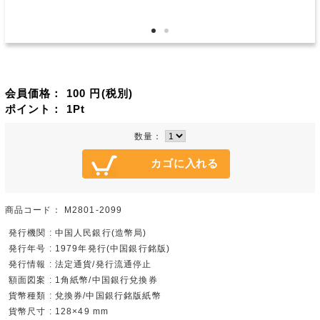
会員価格：
100
円(税別)
ポイント：
1
Pt
数量：
商品コード：
M2801-2099
発行機関 : 中国人民銀行(造幣局)
発行年号 : 1979年発行(中国銀行銘版)
発行情報 : 法定通貨/発行流通停止
額面図案 : 1角紙幣/中国銀行兌換券
貨幣種類 : 兌換券/中国銀行銘版紙幣
貨幣尺寸 : 128×49 mm