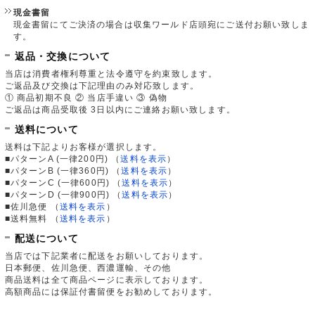
現金書留
現金書留にてご決済の場合は収集ワールド店頭宛にご送付お願い致しま
す。
返品・交換について
当店は消費者権利尊重と法令遵守を約束致します。
ご返品及び交換は下記理由のみ対応致します。
① 商品初期不良 ② 当店手違い ③ 偽物
ご返品は商品受取後 3日以内にご連絡お願い致します。
送料について
送料は下記よりお客様が選択します。
■パターンA (一律200円)
（
送料を表示
）
■パターンB (一律360円)
（
送料を表示
）
■パターンC (一律600円)
（
送料を表示
）
■パターンD (一律900円)
（
送料を表示
）
■佐川急便
（
送料を表示
）
■送料無料
（
送料を表示
）
配送について
当店では下記業者に配送をお願いしております。
日本郵便、佐川急便、西濃運輸、その他
商品送料は全て商品ページに表示しております。
高額商品には保証付書留便をお勧めしております。