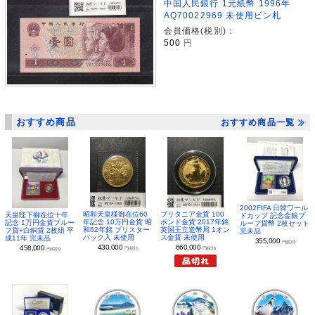
中国人民銀行 1元紙幣 1996年
AQ70022969 未使用ピン札
会員価格(税別)：
500
円
おすすめ商品
おすすめ商品一覧
2002FIFA 日韓ワール
昭和天皇様御在位60
ブリタニア金貨 100
天皇陛下御在位十年
ドカップ 記念金銀プ
年記念 10万円金貨 昭
ポンド金貨 2017年銘
記念 1万円金貨プルー
ルーフ貨幣 2枚セット
和62年銘 ブリスター
英国王立造幣局 1オン
フ貨+白銅貨 2枚組 平
完未品
パック入 未使用
ス金貨 未使用
成11年 完未品
355,000
円(税別)
430,000
660,000
458,000
円(税別)
円(税別)
円(税別)