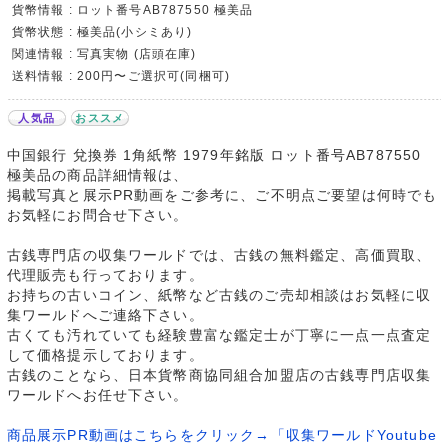
貨幣情報 : ロット番号AB787550 極美品
貨幣状態 : 極美品(小シミあり)
関連情報 : 写真実物 (店頭在庫)
送料情報 : 200円〜ご選択可(同梱可)
人気品
おススメ
中国銀行 兌換券 1角紙幣 1979年銘版 ロット番号AB787550
極美品の商品詳細情報は、
掲載写真と展示PR動画をご参考に、ご不明点ご要望は何時でも
お気軽にお問合せ下さい。
古銭専門店の収集ワールドでは、古銭の無料鑑定、高価買取、
代理販売も行っております。
お持ちの古いコイン、紙幣など古銭のご売却相談はお気軽に収
集ワールドへご連絡下さい。
古くても汚れていても経験豊富な鑑定士が丁寧に一点一点査定
して価格提示しております。
古銭のことなら、日本貨幣商協同組合加盟店の古銭専門店収集
ワールドへお任せ下さい。
商品展示PR動画はこちらをクリック→「収集ワールドYoutube