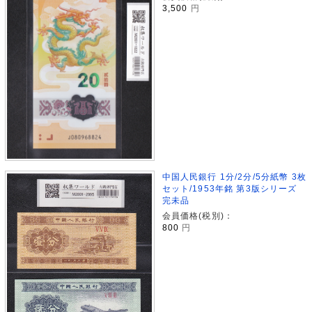
3,500
円
中国人民銀行 1分/2分/5分紙幣 3枚
セット/1953年銘 第3版シリーズ
完未品
会員価格(税別)：
800
円