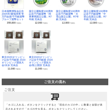
日本国際博覧会記念
国立公園制度100周年
国立公園制度100周年
国立公園制度100周年
2005年/愛地球博 壱
記念千円銀貨幣「阿
記念千円銀貨幣「大
記念千円銀貨幣「中
万円金貨/千円銀貨幣
寒摩周国立公園」R7
雪山国立公園」R7年
部山岳国立公園」R7
プルーフ貨幣セット
年銘 完未品
銘 完未品
年銘 完未品
355,000
12,000
12,000
12,000
円(税別)
円(税別)
円(税別)
円(税別)
東京2020オリンピッ
東京2020オリンピッ
ク記念千円銀貨 2020
ク記念千円銀貨 2020
オリンピック競技大
オリンピック競技大
会/水泳 完未品
会/陸上競技 完未品
11,000
11,000
円(税別)
円(税別)
ご注文の流れ
ご注文
「カゴに入れる」ボタンをクリックすると「現在のカゴの中」に数量と金額が表
示されますので「カゴの中を見る」ボタンをクリックしてください。