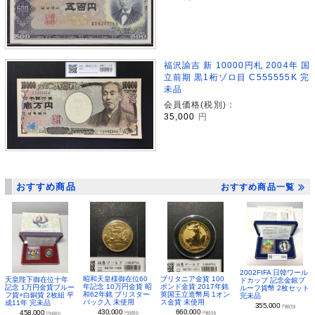
福沢諭吉 新 10000円札 2004年 国
立前期 黒1桁ゾロ目 C555555K 完
未品
会員価格(税別)：
35,000
円
おすすめ商品
おすすめ商品一覧
2002FIFA 日韓ワール
昭和天皇様御在位60
ブリタニア金貨 100
天皇陛下御在位十年
ドカップ 記念金銀プ
年記念 10万円金貨 昭
ポンド金貨 2017年銘
記念 1万円金貨プルー
ルーフ貨幣 2枚セット
和62年銘 ブリスター
英国王立造幣局 1オン
フ貨+白銅貨 2枚組 平
完未品
パック入 未使用
ス金貨 未使用
成11年 完未品
355,000
円(税別)
430,000
660,000
458,000
円(税別)
円(税別)
円(税別)