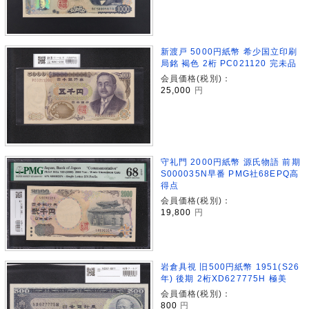
新渡戸 5000円紙幣 希少国立印刷
局銘 褐色 2桁 PC021120 完未品
会員価格(税別)：
25,000
円
守礼門 2000円紙幣 源氏物語 前期
S000035N早番 PMG社68EPQ高
得点
会員価格(税別)：
19,800
円
岩倉具視 旧500円紙幣 1951(S26
年) 後期 2桁XD627775H 極美
会員価格(税別)：
800
円