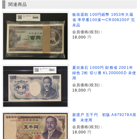
関連商品
板垣退助 100円紙幣 1953年大蔵
省 準早番100束〜CR006200F 完
未品
会員価格(税別)：
18,000
円
夏目漱石 1000円 財務省 2001年
緑色 2桁 切り番 KL200000D 未使
用
会員価格(税別)：
18,000
円
新渡戸 五千円 初版 A879278A茶
番 未使用
会員価格(税別)：
18,000
円