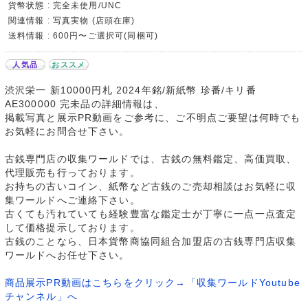
貨幣状態 : 完全未使用/UNC
関連情報 : 写真実物 (店頭在庫)
送料情報 : 600円〜ご選択可(同梱可)
人気品
おススメ
渋沢栄一 新10000円札 2024年銘/新紙幣 珍番/キリ番
AE300000 完未品の詳細情報は、
掲載写真と展示PR動画をご参考に、ご不明点ご要望は何時でも
お気軽にお問合せ下さい。
古銭専門店の収集ワールドでは、古銭の無料鑑定、高価買取、
代理販売も行っております。
お持ちの古いコイン、紙幣など古銭のご売却相談はお気軽に収
集ワールドへご連絡下さい。
古くても汚れていても経験豊富な鑑定士が丁寧に一点一点査定
して価格提示しております。
古銭のことなら、日本貨幣商協同組合加盟店の古銭専門店収集
ワールドへお任せ下さい。
商品展示PR動画はこちらをクリック→「収集ワールドYoutube
チャンネル」へ