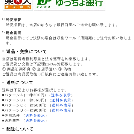
郵便振替
郵便振替は、当店のゆうちょ銀行口座へご送金お願い致します。
現金書留
現金書留にてご決済の場合は収集ワールド店頭宛にご送付お願い致しま
す。
返品・交換について
当店は消費者権利尊重と法令遵守を約束致します。
ご返品及び交換は下記理由のみ対応致します。
① 商品初期不良 ② 当店手違い ③ 偽物
ご返品は商品受取後 3日以内にご連絡お願い致します。
送料について
送料は下記よりお客様が選択します。
■パターンA (一律200円)
（
送料を表示
）
■パターンB (一律360円)
（
送料を表示
）
■パターンC (一律600円)
（
送料を表示
）
■パターンD (一律900円)
（
送料を表示
）
■佐川急便
（
送料を表示
）
■送料無料
（
送料を表示
）
配送について