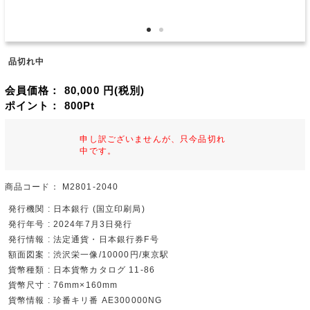
品切れ中
会員価格：
80,000
円(税別)
ポイント：
800
Pt
申し訳ございませんが、只今品切れ
中です。
商品コード：
M2801-2040
発行機関 : 日本銀行 (国立印刷局)
発行年号 : 2024年7月3日発行
発行情報 : 法定通貨・日本銀行券F号
額面図案 : 渋沢栄一像/10000円/東京駅
貨幣種類 : 日本貨幣カタログ 11-86
貨幣尺寸 : 76mm×160mm
貨幣情報 : 珍番キリ番 AE300000NG