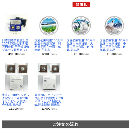
日本国際博覧会記念
国立公園制度100周年
国立公園制度100周年
国立公園制度100周年
2005年/愛地球博 壱
記念千円銀貨幣「阿
記念千円銀貨幣「大
記念千円銀貨幣「中
万円金貨/千円銀貨幣
寒摩周国立公園」R7
雪山国立公園」R7年
部山岳国立公園」R7
プルーフ貨幣セット
年銘 完未品
銘 完未品
年銘 完未品
355,000
12,000
12,000
12,000
円(税別)
円(税別)
円(税別)
円(税別)
東京2020オリンピッ
東京2020オリンピッ
ク記念千円銀貨 2020
ク記念千円銀貨 2020
オリンピック競技大
オリンピック競技大
会/水泳 完未品
会/陸上競技 完未品
11,000
11,000
円(税別)
円(税別)
ご注文の流れ