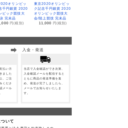
2020オリンピッ
東京2020オリンピッ
念千円銀貨 2020
ク記念千円銀貨 2020
ンピック競技大
オリンピック競技大
水泳 完未品
会/陸上競技 完未品
1,000
円(税別)
11,000
円(税別)
入金・発送
支払い方
当店で入金確認ができ次第、
きました
入金確認メールを配信すると
上、ご注
ともに商品の発送準備を進
みくださ
め、発送が完了しましたら、
認メール
メールでお知らせいたしま
。
す。
について