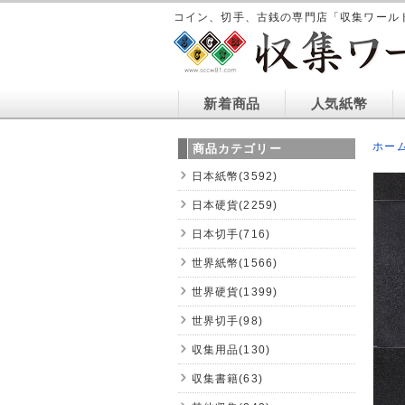
コイン、切手、古銭の専門店「収集ワール
新着商品
人気紙幣
ホー
商品カテゴリー
日本紙幣(3592)
日本硬貨(2259)
日本切手(716)
世界紙幣(1566)
世界硬貨(1399)
世界切手(98)
収集用品(130)
収集書籍(63)