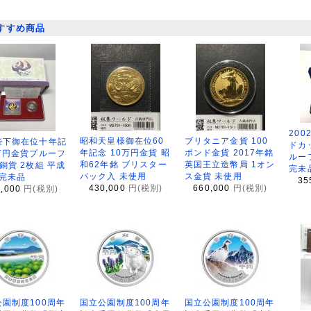
すすめ商品
200
昭和天皇様御在位60
ブリタニア金貨 100
陛下御在位十年記
ドカ
年記念 10万円金貨 昭
ポンド金貨 2017年銘
万円金貨プルーフ
ルー
和62年銘 ブリスター
英国王立造幣局 1オン
銅貨 2枚組 平成
完未
パック入 未使用
ス金貨 未使用
 完未品
35
430,000
円(税別)
660,000
円(税別)
8,000
円(税別)
園制度100周年
国立公園制度100周年
国立公園制度100周年