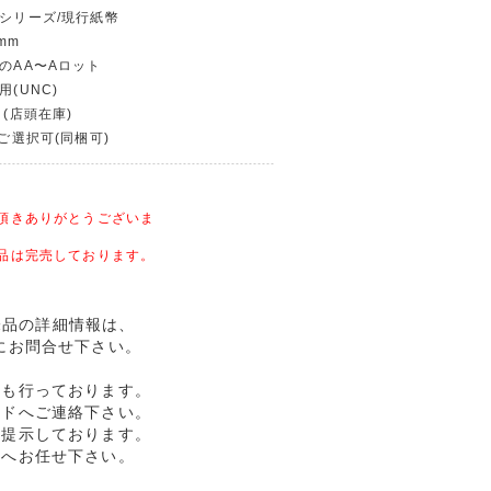
幣シリーズ/現行紙幣
mm
期のAA〜Aロット
用(UNC)
 (店頭在庫)
〜ご選択可(同梱可)
頂きありがとうございま
品は完売しております。
 完未品の詳細情報は、
にお問合せ下さい。
売も行っております。
ルドへご連絡下さい。
格提示しております。
ドへお任せ下さい。