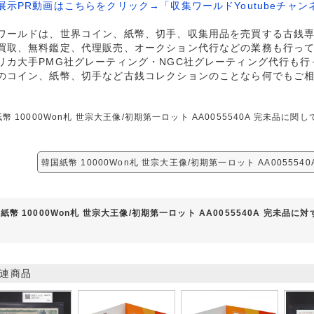
展示PR動画はこちらをクリック→「収集ワールドYoutubeチャン
ワールドは、世界コイン、紙幣、切手、収集用品を売買する古銭
買取、無料鑑定、代理販売、オークション代行などの業務も行っ
リカ大手PMG社グレーティング・NGC社グレーティング代行も行
のコイン、紙幣、切手など古銭コレクションのことなら何でもご
幣 10000Won札 世宗大王像/初期第一ロット AA0055540A 完未品
韓国紙幣 10000Won札 世宗大王像/初期第一ロット AA005554
紙幣 10000Won札 世宗大王像/初期第一ロット AA0055540A 完未品に
連商品