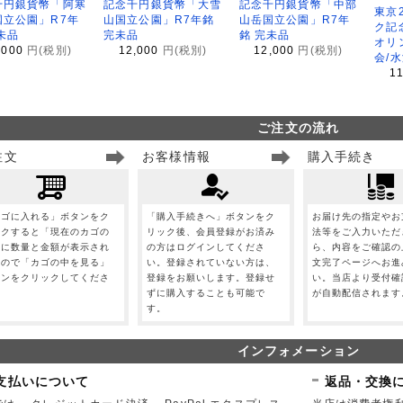
千円銀貨幣「阿寒
記念千円銀貨幣「大雪
記念千円銀貨幣「中部
東京
国立公園」R7年
山国立公園」R7年銘
山岳国立公園」R7年
ク記
未品
完未品
銘 完未品
オリ
,000
円(税別)
12,000
円(税別)
12,000
円(税別)
会/
1
ご注文の流れ
注文
お客様情報
購入手続き
カゴに入れる」ボタンをク
「購入手続きへ」ボタンをク
お届け先の指定やお
ックすると「現在のカゴの
リック後、会員登録がお済み
法等をご入力いただ
」に数量と金額が表示され
の方はログインしてくださ
ら、内容をご確認の
すので「カゴの中を見る」
い。登録されていない方は、
文完了ページへお進
タンをクリックしてくださ
登録をお願いします。登録せ
い。当店より受付確
。
ずに購入することも可能で
が自動配信されます
す。
インフォメーション
支払いについて
返品・交換