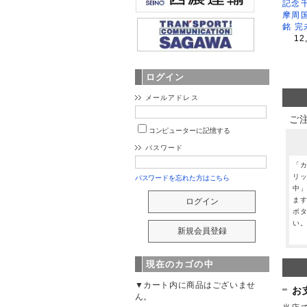
記念
摩周
銘 完
12
ログイン
メールアドレス
ご
コンピューターに記憶する
パスワード
「
リ
パスワードを忘れた方はこちら
中
ま
ボ
い
現在のカゴの中
▼カート内に商品はございませ
お
ん。