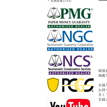
其他収集(243)
韓国
掲載
古銭
お持
古く
古銭