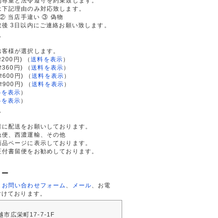
利尊重と法令遵守を約束致します。
は下記理由のみ対応致します。
② 当店手違い ③ 偽物
後 3日以内にご連絡お願い致します。
て
お客様が選択します。
200円)
（
送料を表示
）
律360円)
（
送料を表示
）
律600円)
（
送料を表示
）
律900円)
（
送料を表示
）
料を表示
）
料を表示
）
て
者に配送をお願いしております。
急便、西濃運輸、その他
商品ページに表示しております。
証付書留便をお勧めしております。
ター
、
お問い合わせフォーム
、
メール
、お電
付けております。
川越市広栄町17-7-1F