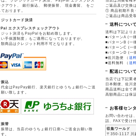
は、 クレジットカード決済、 PayPal エクスプレス
当店は消費者権
ックアウト、 銀行振込、 郵便振替、 現金書留、 をご
ご返品及び交換
しております。
① 商品初期不良 
ご返品は商品受取
レジットカード決済
送料につい
yPal エクスプレスチェックアウト
送料は下記より
ジット決済もPayPalをお勧め致します。
■パターンA (一律
買い手保護制度」もご適用になっておりますが、
■パターンB (一
券類商品はクレジット利用不可となります。
■パターンC (一
■パターンD (一
■佐川急便
（
送
■送料無料
（
送
配送につい
当店では下記業
行振込
日本郵便、佐川
品代金はPayPay銀行、楽天銀行とゆうちょ銀行へご送
商品送料は全て
お願い致します。
高額商品には保
お客様セン
お問い合わせは
話、FAXで受け
便振替
収集ワールド
便振替は、当店のゆうちょ銀行口座へご送金お願い致
〒350-1117 
ます。