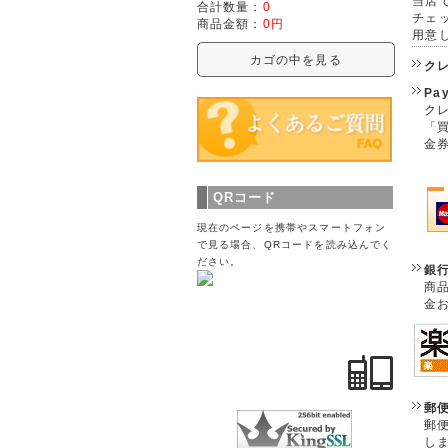
当店で
合計数量：
0
チェ
商品金額：
0円
用意
カゴの中を見る
ク
Pa
クレ
「
金
QRコード
現在のページを携帯やスマートフォン
で見る場合、QRコードを読み込んでく
ださい。
銀
商
金
郵
郵
し