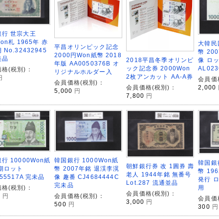
銀行 世宗大王
on札 1965年 赤
大韓民国
平昌オリンピック記念
No.32432945
幣 20
2000円Won紙幣 2018
美品
2018平昌冬季オリンピ
像 ロ
年版 AA0050376B オ
ック記念券 2000Won
AL02
格(税別)：
リジナルホルダー入
2枚アンカット AA-A券
円
会員価
会員価格(税別)：
会員価格(税別)：
2,000
5,000
円
7,800
円
行 10000Won紙
韓国銀行 1000Won紙
韓国銀
朝鮮銀行券 改 1圓券 壽
期ロット
幣 2007年銘 退渓李滉
幣 1
老人 1944年銘 無番号
055517A 完未品
像 趣番 CJ4684444C
発行 ロ
Lot.287 流通並品
完未品
格(税別)：
用
会員価格(税別)：
0
円
会員価格(税別)：
会員価
3,000
円
500
円
300
円