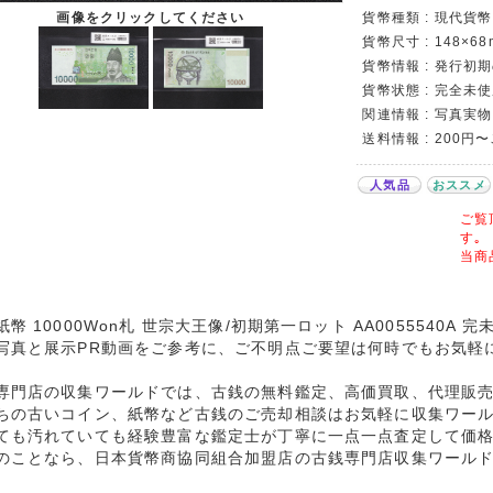
画像をクリックしてください
貨幣種類 : 現代貨
貨幣尺寸 : 148×68
貨幣情報 : 発行初
貨幣状態 : 完全未使
関連情報 : 写真実物
送料情報 : 200円
人気品
おススメ
ご覧
す｡
当商
紙幣 10000Won札 世宗大王像/初期第一ロット AA0055540A
写真と展示PR動画をご参考に、ご不明点ご要望は何時でもお気軽
専門店の収集ワールドでは、古銭の無料鑑定、高価買取、代理販
ちの古いコイン、紙幣など古銭のご売却相談はお気軽に収集ワー
ても汚れていても経験豊富な鑑定士が丁寧に一点一点査定して価
のことなら、日本貨幣商協同組合加盟店の古銭専門店収集ワール