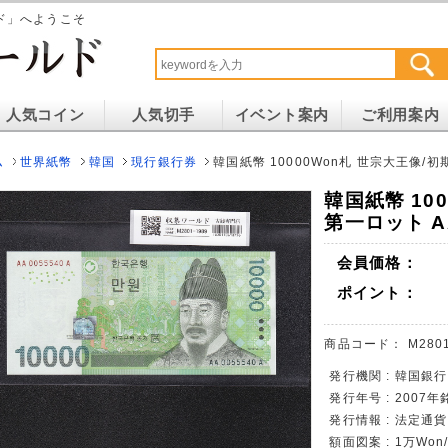
ド」へようこそ
人気コイン
人気切手
イベント案内
ご利用案内
ム
世界紙幣
韓国
現行銀行券
韓国紙幣 10000Won札 世宗大王像/初期
韓国紙幣 10
第一ロット AA
会員価格：
ポイント：
商品コード：
M280
発行機関 : 韓国銀行
発行年号 : 2007年
発行情報 : 法定通
額面図案 : 1万W