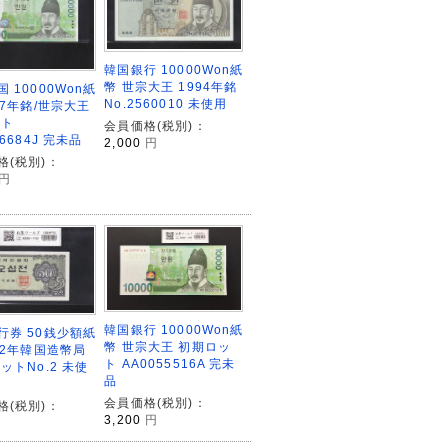
韓国銀行 10000Won紙
幣 世宗大王 1994年銘
 10000Won紙
No.2560010 未使用
07年銘/世宗大王
ット
会員価格(税別)：
36684J 完未品
2,000
円
格(税別)：
円
韓国銀行 10000Won紙
行券 50銭少額紙
幣 世宗大王 初期ロッ
962年韓国造幣局
ト AA0055516A 完未
ットNo.2 未使
品
会員価格(税別)：
格(税別)：
3,200
円