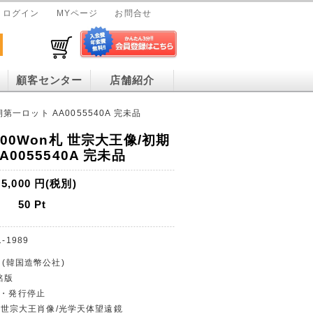
ログイン
MYページ
お問合せ
顧客センター
店舗紹介
第一ロット AA0055540A 完未品
000Won札 世宗大王像/初期
0055540A 完未品
5,000
円(税別)
50
Pt
1-1989
 (韓国造幣公社)
銘版
貨・発行停止
on/世宗大王肖像/光学天体望遠鏡