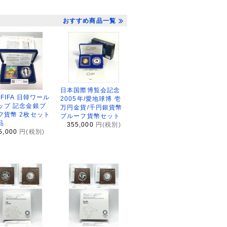
おすすめ商品一覧
日本国際博覧会記念
2FIFA 日韓ワール
2005年/愛地球博 壱
ップ 記念金銀プ
万円金貨/千円銀貨幣
フ貨幣 2枚セット
プルーフ貨幣セット
品
355,000
円(税別)
5,000
円(税別)