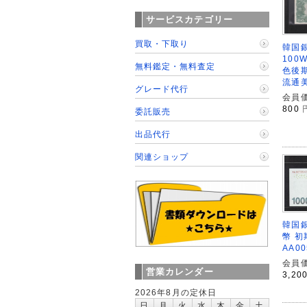
サービスカテゴリー
買取・下取り
韓国
100W
無料鑑定・無料査定
色後期 
流通
グレード代行
会員価
800
委託販売
出品代行
関連ショップ
韓国銀
幣 初
AA0
会員価
営業カレンダー
3,20
2026年8月の定休日
日
月
火
水
木
金
土