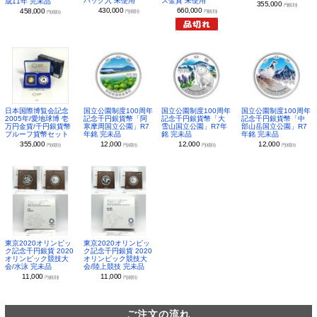
パック入 未使用
ス金貨 未使用
成11年 完未品
355,000
円(税別)
430,000
660,000
458,000
円(税別)
円(税別)
円(税別)
日本国際博覧会記念
国立公園制度100周年
国立公園制度100周年
国立公園制度100周年
2005年/愛地球博 壱
記念千円銀貨幣「阿
記念千円銀貨幣「大
記念千円銀貨幣「中
万円金貨/千円銀貨幣
寒摩周国立公園」R7
雪山国立公園」R7年
部山岳国立公園」R7
プルーフ貨幣セット
年銘 完未品
銘 完未品
年銘 完未品
355,000
12,000
12,000
12,000
円(税別)
円(税別)
円(税別)
円(税別)
東京2020オリンピッ
東京2020オリンピッ
ク記念千円銀貨 2020
ク記念千円銀貨 2020
オリンピック競技大
オリンピック競技大
会/水泳 完未品
会/陸上競技 完未品
11,000
11,000
円(税別)
円(税別)
ご注文の流れ