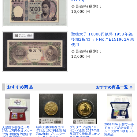
会員価格(税別)：
16,000
円
聖徳太子 10000円紙幣 1958年銘/
後期2桁/ロットNo.YE151962A 未
使用
会員価格(税別)：
12,000
円
おすすめ商品
おすすめ商品一覧
2002FIFA 日韓ワール
昭和天皇様御在位60
ブリタニア金貨 100
天皇陛下御在位十年
ドカップ 記念金銀プ
年記念 10万円金貨 昭
ポンド金貨 2017年銘
記念 1万円金貨プルー
ルーフ貨幣 2枚セット
和62年銘 ブリスター
英国王立造幣局 1オン
フ貨+白銅貨 2枚組 平
完未品