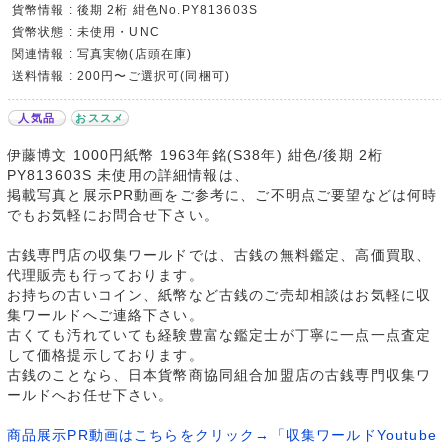
貨幣情報 : 後期 2桁 紺色No.PY813603S
貨幣状態 : 未使用・UNC
関連情報 : 写真実物(店頭在庫)
送料情報 : 200円〜ご選択可(同梱可)
人気品
おススメ
伊藤博文 1000円紙幣 1963年銘(S38年) 紺色/後期 2桁
PY813603S 未使用の詳細情報は、
掲載写真と展示PR動画をご参考に、ご不明点ご要望などは何時
でもお気軽にお問合せ下さい。
古銭専門店の収集ワールドでは、古銭の無料鑑定、高価買取、
代理販売も行っております。
お持ちの古いコイン、紙幣など古銭のご売却相談はお気軽に収
集ワールドへご連絡下さい。
古くても汚れていても経験豊富な鑑定士が丁寧に一点一点査定
して価格提示しております。
古銭のことなら、日本貨幣商協同組合加盟店の古銭専門収集ワ
ールドへお任せ下さい。
商品展示PR動画はこちらをクリック→「収集ワールドYoutube