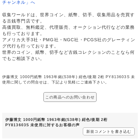
チャンネル」へ
収集ワールドは、世界コイン、紙幣、切手、収集用品を売買す
る古銭専門店です。
高価買取、無料鑑定、代理販売、オークション代行などの業務
も行っております。
アメリカ大手3社・PMG社・NGC社・PCGS社のグレーティン
グ代行も行っております。
世界のコイン、紙幣、切手など古銭コレクションのことなら何
でもご相談下さい。
伊藤博文 1000円紙幣 1963年銘(S38年) 紺色/後期 2桁 PY813603S 未
使用に関しての問合せは、下記より気軽にご連絡下さい。
この商品へのお問い合わせ
伊藤博文 1000円紙幣 1963年銘(S38年) 紺色/後期 2桁
PY813603S 未使用に対するお客様の声
新規コメントを書き込む