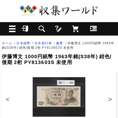
ホーム
日本紙幣
日本銀行券
趣番
伊藤博文 1000円紙幣 1963年
銘(S38年) 紺色/後期 2桁 PY813603S 未使用
伊藤博文 1000円紙幣 1963年銘(S38年) 紺色/
後期 2桁 PY813603S 未使用
<
>