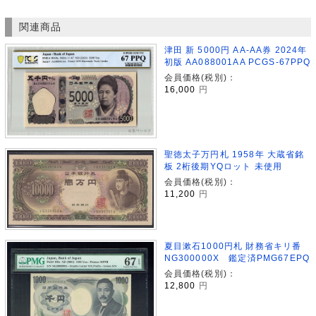
関連商品
津田 新 5000円 AA-AA券 2024年
初版 AA088001AA PCGS-67PPQ
会員価格(税別)：
16,000
円
聖徳太子万円札 1958年 大蔵省銘
板 2桁後期YQロット 未使用
会員価格(税別)：
11,200
円
夏目漱石1000円札 財務省キリ番
NG300000X 鑑定済PMG67EPQ
会員価格(税別)：
12,800
円