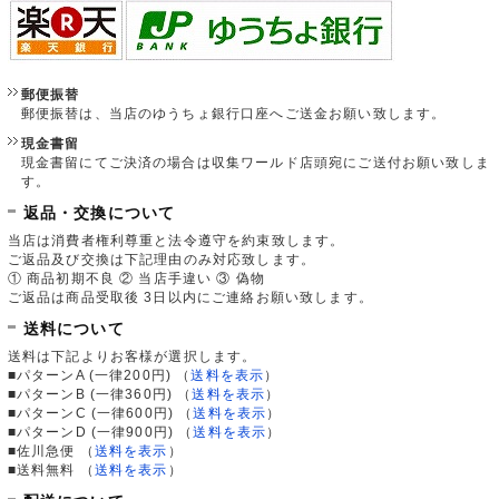
郵便振替
郵便振替は、当店のゆうちょ銀行口座へご送金お願い致します。
現金書留
現金書留にてご決済の場合は収集ワールド店頭宛にご送付お願い致しま
す。
返品・交換について
当店は消費者権利尊重と法令遵守を約束致します。
ご返品及び交換は下記理由のみ対応致します。
① 商品初期不良 ② 当店手違い ③ 偽物
ご返品は商品受取後 3日以内にご連絡お願い致します。
送料について
送料は下記よりお客様が選択します。
■パターンA (一律200円)
（
送料を表示
）
■パターンB (一律360円)
（
送料を表示
）
■パターンC (一律600円)
（
送料を表示
）
■パターンD (一律900円)
（
送料を表示
）
■佐川急便
（
送料を表示
）
■送料無料
（
送料を表示
）