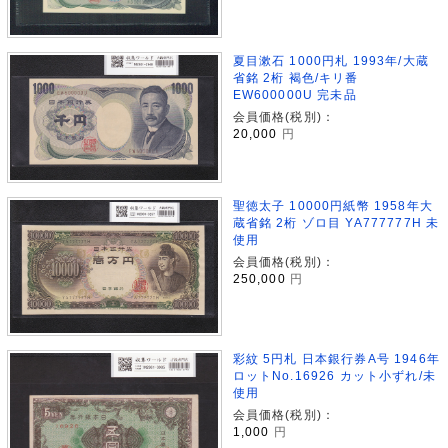
夏目漱石 1000円札 1993年/大蔵
省銘 2桁 褐色/キリ番
EW600000U 完未品
会員価格(税別)：
20,000
円
聖徳太子 10000円紙幣 1958年大
蔵省銘 2桁 ゾロ目 YA777777H 未
使用
会員価格(税別)：
250,000
円
彩紋 5円札 日本銀行券A号 1946年
ロットNo.16926 カット小ずれ/未
使用
会員価格(税別)：
1,000
円