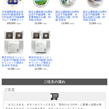
日本国際博覧会記念
国立公園制度100周年
国立公園制度100周年
国立公園制度100周年
2005年/愛地球博 壱
記念千円銀貨幣「阿
記念千円銀貨幣「大
記念千円銀貨幣「中
万円金貨/千円銀貨幣
寒摩周国立公園」R7
雪山国立公園」R7年
部山岳国立公園」R7
プルーフ貨幣セット
年銘 完未品
銘 完未品
年銘 完未品
355,000
12,000
12,000
12,000
円(税別)
円(税別)
円(税別)
円(税別)
東京2020オリンピッ
東京2020オリンピッ
ク記念千円銀貨 2020
ク記念千円銀貨 2020
オリンピック競技大
オリンピック競技大
会/水泳 完未品
会/陸上競技 完未品
11,000
11,000
円(税別)
円(税別)
ご注文の流れ
ご注文
「カゴに入れる」ボタンをクリックすると「現在のカゴの中」に数量と金額が表
示されますので「カゴの中を見る」ボタンをクリックしてください。