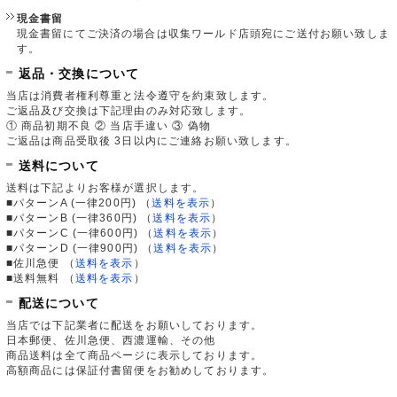
現金書留
現金書留にてご決済の場合は収集ワールド店頭宛にご送付お願い致しま
す。
返品・交換について
当店は消費者権利尊重と法令遵守を約束致します。
ご返品及び交換は下記理由のみ対応致します。
① 商品初期不良 ② 当店手違い ③ 偽物
ご返品は商品受取後 3日以内にご連絡お願い致します。
送料について
送料は下記よりお客様が選択します。
■パターンA (一律200円)
（
送料を表示
）
■パターンB (一律360円)
（
送料を表示
）
■パターンC (一律600円)
（
送料を表示
）
■パターンD (一律900円)
（
送料を表示
）
■佐川急便
（
送料を表示
）
■送料無料
（
送料を表示
）
配送について
当店では下記業者に配送をお願いしております。
日本郵便、佐川急便、西濃運輸、その他
商品送料は全て商品ページに表示しております。
高額商品には保証付書留便をお勧めしております。