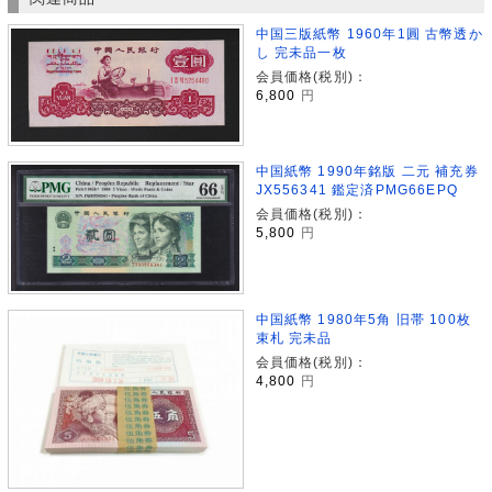
中国三版紙幣 1960年1圓 古幣透か
し 完未品一枚
会員価格(税別)：
6,800
円
中国紙幣 1990年銘版 二元 補充券
JX556341 鑑定済PMG66EPQ
会員価格(税別)：
5,800
円
中国紙幣 1980年5角 旧帯 100枚
束札 完未品
会員価格(税別)：
4,800
円