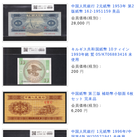
中国人民銀行 2元紙幣 1953年 第2
版紙幣 162-1951159 美品
会員価格(税別)：
28,000
円
キルギス共和国紙幣 10ティイン
1993年銘 鷲 05/KT06883416 未
使用
会員価格(税別)：
200
円
中国紙幣 第三版 補助幣小額面 6枚
セット 完未品
会員価格(税別)：
6,200
円
中国人民銀行 1元紙幣 1996年/中
国第4版 WI20522941 未使用