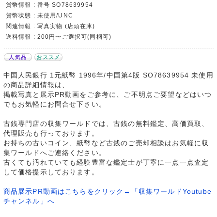
貨幣情報 : 番号 SO78639954
貨幣状態 : 未使用/UNC
関連情報 : 写真実物 (店頭在庫)
送料情報 : 200円〜ご選択可(同梱可)
人気品
おススメ
中国人民銀行 1元紙幣 1996年/中国第4版 SO78639954 未使用
の商品詳細情報は、
掲載写真と展示PR動画をご参考に、ご不明点ご要望などはいつ
でもお気軽にお問合せ下さい。
古銭専門店の収集ワールドでは、古銭の無料鑑定、高価買取、
代理販売も行っております。
お持ちの古いコイン、紙幣など古銭のご売却相談はお気軽に収
集ワールドへご連絡ください。
古くても汚れていても経験豊富な鑑定士が丁寧に一点一点査定
して価格提示しております。
商品展示PR動画はこちらをクリック→「収集ワールドYoutube
チャンネル」へ