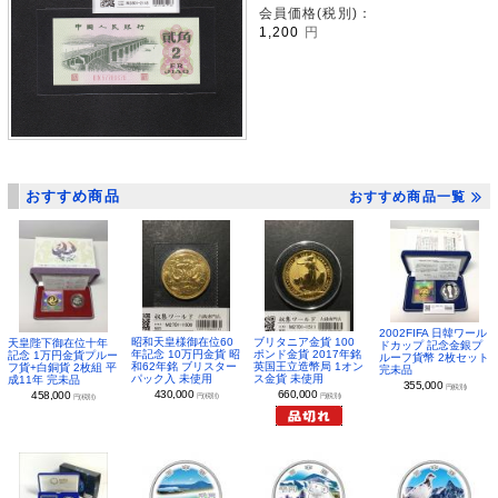
会員価格(税別)：
1,200
円
おすすめ商品
おすすめ商品一覧
2002FIFA 日韓ワール
昭和天皇様御在位60
ブリタニア金貨 100
天皇陛下御在位十年
ドカップ 記念金銀プ
年記念 10万円金貨 昭
ポンド金貨 2017年銘
記念 1万円金貨プルー
ルーフ貨幣 2枚セット
和62年銘 ブリスター
英国王立造幣局 1オン
フ貨+白銅貨 2枚組 平
完未品
パック入 未使用
ス金貨 未使用
成11年 完未品
355,000
円(税別)
430,000
660,000
458,000
円(税別)
円(税別)
円(税別)