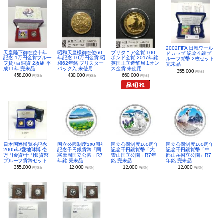
2002FIFA 日韓ワール
昭和天皇様御在位60
ブリタニア金貨 100
天皇陛下御在位十年
ドカップ 記念金銀プ
年記念 10万円金貨 昭
ポンド金貨 2017年銘
記念 1万円金貨プルー
ルーフ貨幣 2枚セット
和62年銘 ブリスター
英国王立造幣局 1オン
フ貨+白銅貨 2枚組 平
完未品
パック入 未使用
ス金貨 未使用
成11年 完未品
355,000
円(税別)
430,000
660,000
458,000
円(税別)
円(税別)
円(税別)
日本国際博覧会記念
国立公園制度100周年
国立公園制度100周年
国立公園制度100周年
2005年/愛地球博 壱
記念千円銀貨幣「阿
記念千円銀貨幣「大
記念千円銀貨幣「中
万円金貨/千円銀貨幣
寒摩周国立公園」R7
雪山国立公園」R7年
部山岳国立公園」R7
プルーフ貨幣セット
年銘 完未品
銘 完未品
年銘 完未品
355,000
12,000
12,000
12,000
円(税別)
円(税別)
円(税別)
円(税別)