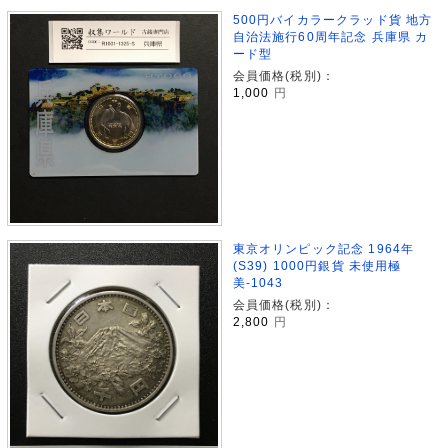
500円バイカラークラッド貨 地方
自治法施行60周年記念 兵庫県 カ
ード型
会員価格(税別)：
1,000
円
東京オリンピック記念 1964年
(S39) 1000円銀貨 未使用極
美-1043
会員価格(税別)：
2,800
円