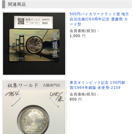
関連商品
500円バイカラークラッド貨 地方
自治法施行60周年記念 愛媛県 カ
ード型
会員価格(税別)：
1,000
円
東京オリンピック記念 100円銀
貨/1964年銘版 未使用-2159
会員価格(税別)：
800
円