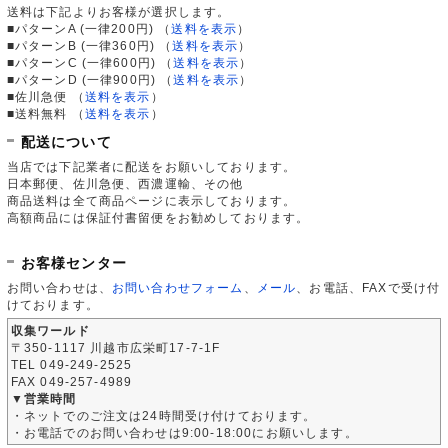
送料は下記よりお客様が選択します。
■パターンA (一律200円)
（
送料を表示
）
■パターンB (一律360円)
（
送料を表示
）
■パターンC (一律600円)
（
送料を表示
）
■パターンD (一律900円)
（
送料を表示
）
■佐川急便
（
送料を表示
）
■送料無料
（
送料を表示
）
配送について
当店では下記業者に配送をお願いしております。
日本郵便、佐川急便、西濃運輸、その他
商品送料は全て商品ページに表示しております。
高額商品には保証付書留便をお勧めしております。
お客様センター
お問い合わせは、
お問い合わせフォーム
、
メール
、お電話、FAXで受け付
けております。
収集ワールド
〒350-1117 川越市広栄町17-7-1F
TEL 049-249-2525
FAX 049-257-4989
▼営業時間
・ネットでのご注文は24時間受け付けております。
・お電話でのお問い合わせは9:00-18:00にお願いします。