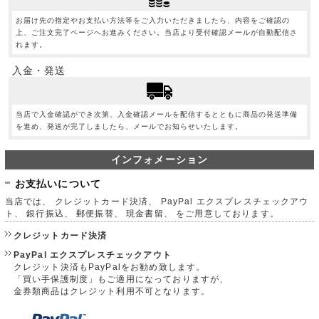
お届け先の指定やお支払い方法等をご入力いただきましたら、内容をご確認の
上、ご注文完了ページへお進みください。当店より受付確認メールが自動配信さ
れます。
入金・発送
当店で入金確認ができ次第、入金確認メールを配信するとともに商品の発送準備
を進め、発送が完了しましたら、メールでお知らせいたします。
インフォメーション
お支払いについて
当店では、 クレジットカード決済、 PayPal エクスプレスチェックアウ
ト、 銀行振込、 郵便振替、 現金書留、 をご用意しております。
クレジットカード決済
PayPal エクスプレスチェックアウト
クレジット決済もPayPalをお勧め致します。
「買い手保護制度」もご適用になっておりますが、
金券類商品はクレジット利用不可となります。