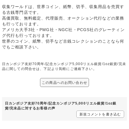
収集ワールドは、世界コイン、紙幣、切手、収集用品を売買す
る古銭専門店です。
高価買取、無料鑑定、代理販売、オークション代行などの業務
も行っております。
アメリカ大手3社・PMG社・NGC社・PCGS社のグレーティン
グ代行も行っております。
世界のコイン、紙幣、切手など古銭コレクションのことなら何
でもご相談下さい。
日カンボジア友好70周年/記念カンボジア5,000リエル銀貨/1oz銀貨/完未
品に関しての問合せは、下記より気軽にご連絡下さい。
この商品へのお問い合わせ
日カンボジア友好70周年/記念カンボジア5,000リエル銀貨/1oz銀
貨/完未品に対するお客様の声
新規コメントを書き込む