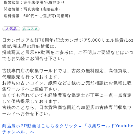
貨幣状態 : 完全未使用/化粧箱あり
関連情報 : 写真実物 (店頭在庫)
送料情報 : 600円〜ご選択可(同梱可)
人気品
おススメ
日カンボジア友好70周年/記念カンボジア5,000リエル銀貨/1oz
銀貨/完未品の詳細情報は、
掲載写真と展示PR動画をご参考に、ご不明点ご要望などはいつ
でもお気軽にお問合せ下さい。
古銭専門店の収集ワールドでは、古銭の無料鑑定、高価買取、
代理販売も行っております。
お持ちの古いコイン、紙幣など古銭のご売却相談はお気軽に収
集ワールドへご連絡下さい。
古くても汚れていても経験豊富な鑑定士が丁寧に一点一点査定
して価格提示しております。
古銭のことなら、日本貨幣商協同組合加盟店の古銭専門収集ワ
ールドへお任せ下さい。
商品展示PR動画はこちらをクリック→「収集ワールドYoutube
チャンネル」へ