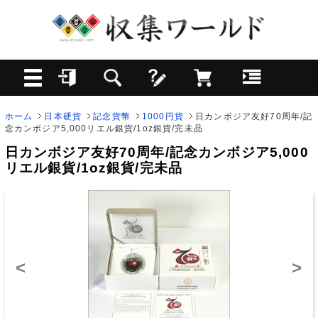
ホーム
日本硬貨
記念貨幣
1000円貨
日カンボジア友好70周年/記
念カンボジア5,000リエル銀貨/1oz銀貨/完未品
日カンボジア友好70周年/記念カンボジア5,000
リエル銀貨/1oz銀貨/完未品
<
>