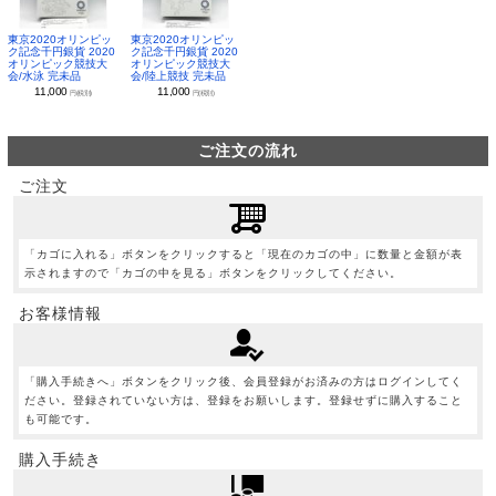
東京2020オリンピッ
東京2020オリンピッ
ク記念千円銀貨 2020
ク記念千円銀貨 2020
オリンピック競技大
オリンピック競技大
会/水泳 完未品
会/陸上競技 完未品
11,000
11,000
円(税別)
円(税別)
ご注文の流れ
ご注文
「カゴに入れる」ボタンをクリックすると「現在のカゴの中」に数量と金額が表
示されますので「カゴの中を見る」ボタンをクリックしてください。
お客様情報
「購入手続きへ」ボタンをクリック後、会員登録がお済みの方はログインしてく
ださい。登録されていない方は、登録をお願いします。登録せずに購入すること
も可能です。
購入手続き