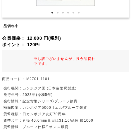
品切れ中
会員価格：
12,000
円(税別)
ポイント：
120
Pt
申し訳ございませんが、只今品切れ
中です。
商品コード：
M2701-1101
発行機関 : カンボジア国 (日本造幣局製造)
発行年号 : 2023年(令和5年)
発行情報 : 記念貨幣シリーズ/プルーフ銀貨
額面図案 : カンボジア5000リエル/プルーフ銀貨
貨幣種類 : 日カンボジア友好70周年
貨幣尺寸 : 直径 40.0mm/量目は31.1g/品位 銀1000
貨幣情報 : プルーフ仕様/1オンス銀貨