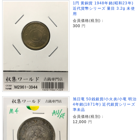
1円 黄銅貨 1948年銘(昭和23年)
近代貨幣シリーズ 量目 3.2g 未使
用
会員価格(税別)：
300
円
旭日竜 50銭銀貨/小火炎/小竜 明治
4年銘(1871年) 近代銀貨シリーズ
準未品
会員価格(税別)：
12,000
円