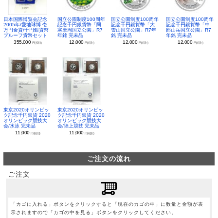
日本国際博覧会記念
国立公園制度100周年
国立公園制度100周年
国立公園制度100周年
2005年/愛地球博 壱
記念千円銀貨幣「阿
記念千円銀貨幣「大
記念千円銀貨幣「中
万円金貨/千円銀貨幣
寒摩周国立公園」R7
雪山国立公園」R7年
部山岳国立公園」R7
プルーフ貨幣セット
年銘 完未品
銘 完未品
年銘 完未品
355,000
12,000
12,000
12,000
円(税別)
円(税別)
円(税別)
円(税別)
東京2020オリンピッ
東京2020オリンピッ
ク記念千円銀貨 2020
ク記念千円銀貨 2020
オリンピック競技大
オリンピック競技大
会/水泳 完未品
会/陸上競技 完未品
11,000
11,000
円(税別)
円(税別)
ご注文の流れ
ご注文
「カゴに入れる」ボタンをクリックすると「現在のカゴの中」に数量と金額が表
示されますので「カゴの中を見る」ボタンをクリックしてください。