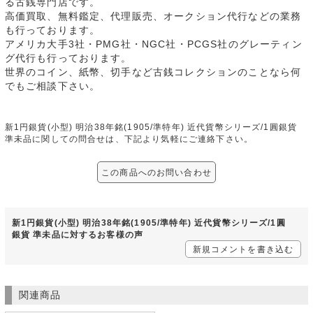
る古銭専門店です。
高価買取、無料鑑定、代理販売、オークション代行などの業務
も行っております。
アメリカ大手3社・PMG社・NGC社・PCGS社のグレーティン
グ代行も行っております。
世界のコイン、紙幣、切手など古銭コレクションのことなら何
でもご相談下さい。
新1円銀貨(小型) 明治38年銘(1905/準特年) 近代貨幣シリーズ/1圓銀貨
準未品に関しての問合せは、下記より気軽にご連絡下さい。
この商品へのお問い合わせ
新1円銀貨(小型) 明治38年銘(1905/準特年) 近代貨幣シリーズ/1圓
銀貨 準未品に対するお客様の声
新規コメントを書き込む
関連商品