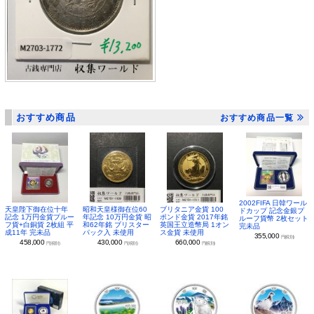
おすすめ商品
おすすめ商品一覧
2002FIFA 日韓ワール
昭和天皇様御在位60
ブリタニア金貨 100
天皇陛下御在位十年
ドカップ 記念金銀プ
年記念 10万円金貨 昭
ポンド金貨 2017年銘
記念 1万円金貨プルー
ルーフ貨幣 2枚セット
和62年銘 ブリスター
英国王立造幣局 1オン
フ貨+白銅貨 2枚組 平
完未品
パック入 未使用
ス金貨 未使用
成11年 完未品
355,000
円(税別)
430,000
660,000
458,000
円(税別)
円(税別)
円(税別)