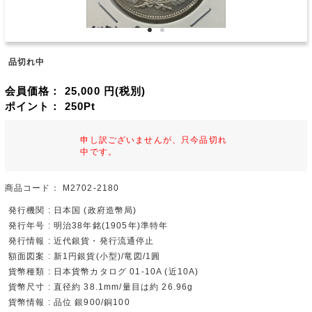
品切れ中
会員価格：
25,000
円(税別)
ポイント：
250
Pt
申し訳ございませんが、只今品切れ
中です。
商品コード：
M2702-2180
発行機関 : 日本国 (政府造幣局)
発行年号 : 明治38年銘(1905年)準特年
発行情報 : 近代銀貨・発行流通停止
額面図案 : 新1円銀貨(小型)/竜図/1圓
貨幣種類 : 日本貨幣カタログ 01-10A (近10A)
貨幣尺寸 : 直径約 38.1mm/量目は約 26.96g
貨幣情報 : 品位 銀900/銅100