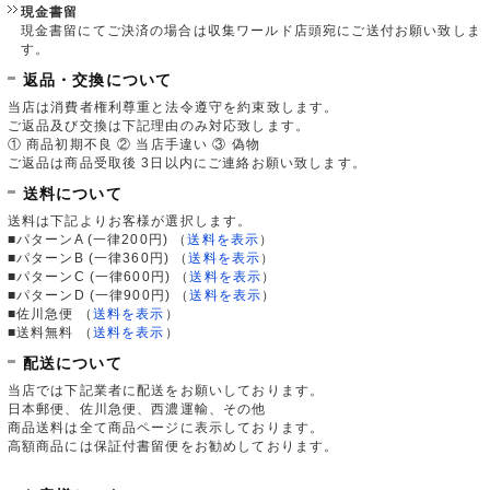
現金書留
現金書留にてご決済の場合は収集ワールド店頭宛にご送付お願い致しま
す。
返品・交換について
当店は消費者権利尊重と法令遵守を約束致します。
ご返品及び交換は下記理由のみ対応致します。
① 商品初期不良 ② 当店手違い ③ 偽物
ご返品は商品受取後 3日以内にご連絡お願い致します。
送料について
送料は下記よりお客様が選択します。
■パターンA (一律200円)
（
送料を表示
）
■パターンB (一律360円)
（
送料を表示
）
■パターンC (一律600円)
（
送料を表示
）
■パターンD (一律900円)
（
送料を表示
）
■佐川急便
（
送料を表示
）
■送料無料
（
送料を表示
）
配送について
当店では下記業者に配送をお願いしております。
日本郵便、佐川急便、西濃運輸、その他
商品送料は全て商品ページに表示しております。
高額商品には保証付書留便をお勧めしております。