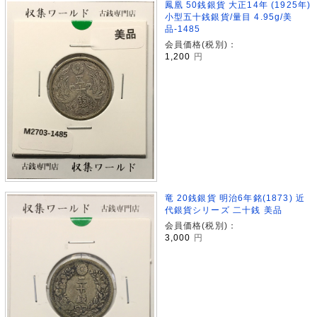
鳳凰 50銭銀貨 大正14年 (1925年)
小型五十銭銀貨/量目 4.95g/美
品-1485
会員価格(税別)：
1,200
円
竜 20銭銀貨 明治6年銘(1873) 近
代銀貨シリーズ 二十銭 美品
会員価格(税別)：
3,000
円