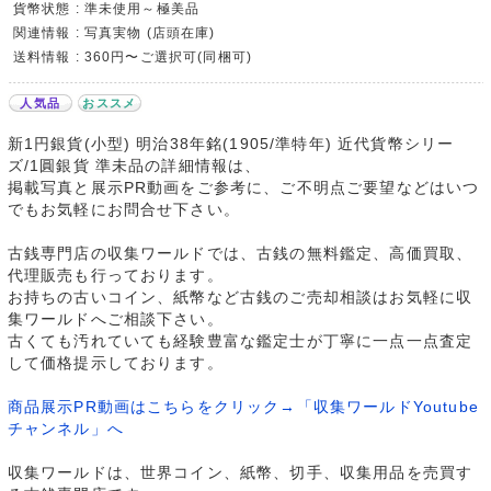
貨幣状態 : 準未使用～極美品
関連情報 : 写真実物 (店頭在庫)
送料情報 : 360円〜ご選択可(同梱可)
人気品
おススメ
新1円銀貨(小型) 明治38年銘(1905/準特年) 近代貨幣シリー
ズ/1圓銀貨 準未品の詳細情報は、
掲載写真と展示PR動画をご参考に、ご不明点ご要望などはいつ
でもお気軽にお問合せ下さい。
古銭専門店の収集ワールドでは、古銭の無料鑑定、高価買取、
代理販売も行っております。
お持ちの古いコイン、紙幣など古銭のご売却相談はお気軽に収
集ワールドへご相談下さい。
古くても汚れていても経験豊富な鑑定士が丁寧に一点一点査定
して価格提示しております。
商品展示PR動画はこちらをクリック→「収集ワールドYoutube
チャンネル」へ
収集ワールドは、世界コイン、紙幣、切手、収集用品を売買す