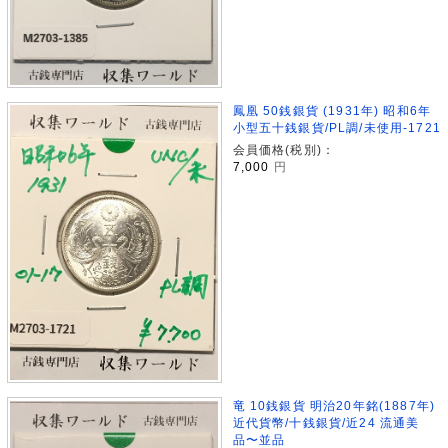
鳳凰 50銭銀貨 (1931年) 昭和6年
小型五十銭銀貨/PL調/未使用-1721
会員価格(税別)：
7,000
円
竜 10銭銀貨 明治20年銘(1887年)
近代貨幣/十銭銀貨/近24 流通美
品〜並品