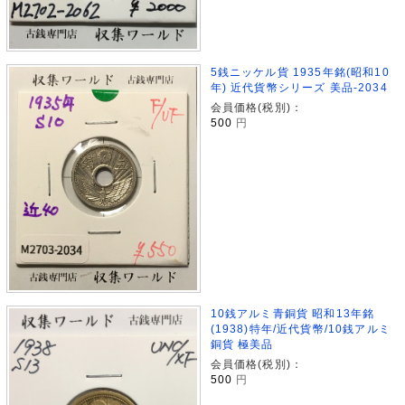
5銭ニッケル貨 1935年銘(昭和10
年) 近代貨幣シリーズ 美品-2034
会員価格(税別)：
500
円
10銭アルミ青銅貨 昭和13年銘
(1938)特年/近代貨幣/10銭アルミ
銅貨 極美品
会員価格(税別)：
500
円