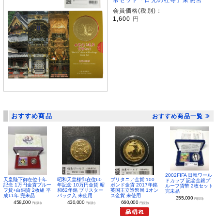
会員価格(税別)：
1,600
円
おすすめ商品
おすすめ商品一覧
2002FIFA 日韓ワール
昭和天皇様御在位60
ブリタニア金貨 100
天皇陛下御在位十年
ドカップ 記念金銀プ
年記念 10万円金貨 昭
ポンド金貨 2017年銘
記念 1万円金貨プルー
ルーフ貨幣 2枚セット
和62年銘 ブリスター
英国王立造幣局 1オン
フ貨+白銅貨 2枚組 平
完未品
パック入 未使用
ス金貨 未使用
成11年 完未品
355,000
円(税別)
430,000
660,000
458,000
円(税別)
円(税別)
円(税別)