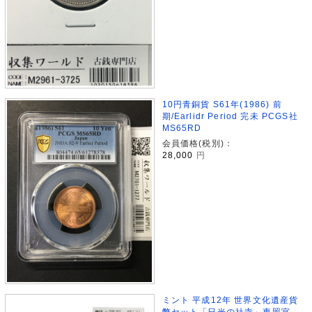
10円青銅貨 S61年(1986) 前
期/Earlidr Period 完未 PCGS社
MS65RD
会員価格(税別)：
28,000
円
ミント 平成12年 世界文化遺産貨
幣セット「日光の社寺」東照宮