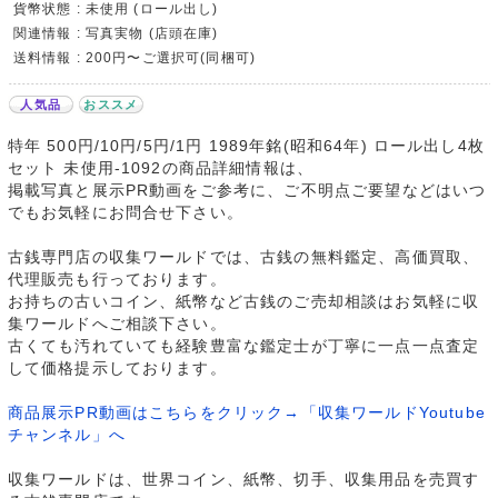
貨幣状態 : 未使用 (ロール出し)
関連情報 : 写真実物 (店頭在庫)
送料情報 : 200円〜ご選択可(同梱可)
人気品
おススメ
特年 500円/10円/5円/1円 1989年銘(昭和64年) ロール出し4枚
セット 未使用-1092の商品詳細情報は、
掲載写真と展示PR動画をご参考に、ご不明点ご要望などはいつ
でもお気軽にお問合せ下さい。
古銭専門店の収集ワールドでは、古銭の無料鑑定、高価買取、
代理販売も行っております。
お持ちの古いコイン、紙幣など古銭のご売却相談はお気軽に収
集ワールドへご相談下さい。
古くても汚れていても経験豊富な鑑定士が丁寧に一点一点査定
して価格提示しております。
商品展示PR動画はこちらをクリック→「収集ワールドYoutube
チャンネル」へ
収集ワールドは、世界コイン、紙幣、切手、収集用品を売買す