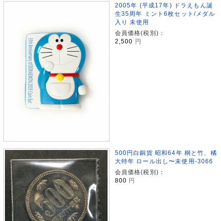
2005年 (平成17年) ドラえもん誕
生35周年 ミント6枚セット/メダル
入り 未使用
会員価格(税別)：
2,500
円
500円白銅貨 昭和64年 桐と竹、橘
大特年 ロール出し〜未使用-3066
会員価格(税別)：
800
円