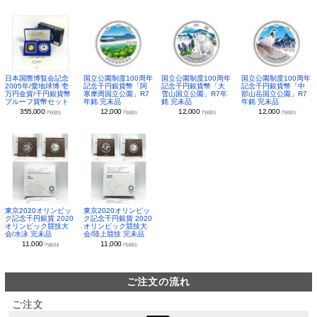
日本国際博覧会記念
国立公園制度100周年
国立公園制度100周年
国立公園制度100周年
2005年/愛地球博 壱
記念千円銀貨幣「阿
記念千円銀貨幣「大
記念千円銀貨幣「中
万円金貨/千円銀貨幣
寒摩周国立公園」R7
雪山国立公園」R7年
部山岳国立公園」R7
プルーフ貨幣セット
年銘 完未品
銘 完未品
年銘 完未品
355,000
12,000
12,000
12,000
円(税別)
円(税別)
円(税別)
円(税別)
東京2020オリンピッ
東京2020オリンピッ
ク記念千円銀貨 2020
ク記念千円銀貨 2020
オリンピック競技大
オリンピック競技大
会/水泳 完未品
会/陸上競技 完未品
11,000
11,000
円(税別)
円(税別)
ご注文の流れ
ご注文