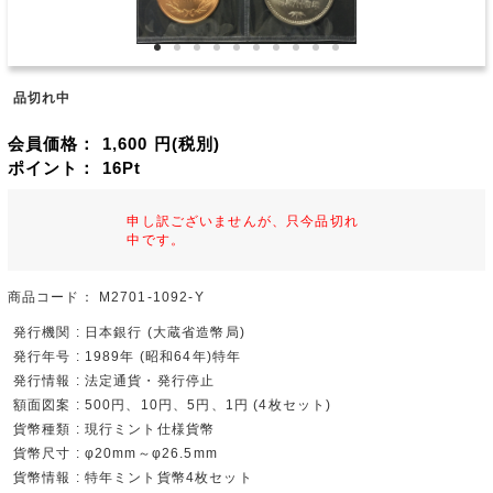
品切れ中
会員価格：
1,600
円(税別)
ポイント：
16
Pt
申し訳ございませんが、只今品切れ
中です。
商品コード：
M2701-1092-Y
発行機関 : 日本銀行 (大蔵省造幣局)
発行年号 : 1989年 (昭和64年)特年
発行情報 : 法定通貨・発行停止
額面図案 : 500円、10円、5円、1円 (4枚セット)
貨幣種類 : 現行ミント仕様貨幣
貨幣尺寸 : φ20mm～φ26.5mm
貨幣情報 : 特年ミント貨幣4枚セット