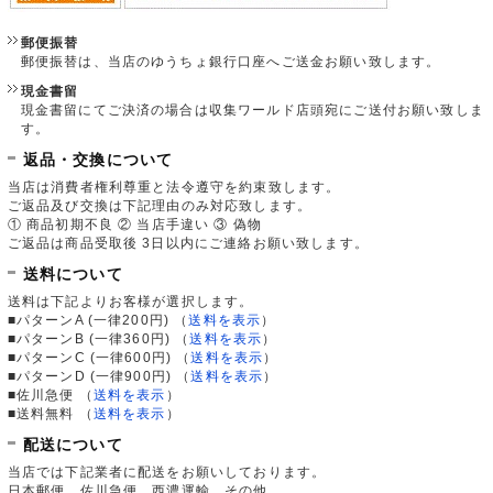
郵便振替
郵便振替は、当店のゆうちょ銀行口座へご送金お願い致します。
現金書留
現金書留にてご決済の場合は収集ワールド店頭宛にご送付お願い致しま
す。
返品・交換について
当店は消費者権利尊重と法令遵守を約束致します。
ご返品及び交換は下記理由のみ対応致します。
① 商品初期不良 ② 当店手違い ③ 偽物
ご返品は商品受取後 3日以内にご連絡お願い致します。
送料について
送料は下記よりお客様が選択します。
■パターンA (一律200円)
（
送料を表示
）
■パターンB (一律360円)
（
送料を表示
）
■パターンC (一律600円)
（
送料を表示
）
■パターンD (一律900円)
（
送料を表示
）
■佐川急便
（
送料を表示
）
■送料無料
（
送料を表示
）
配送について
当店では下記業者に配送をお願いしております。
日本郵便、佐川急便、西濃運輸、その他