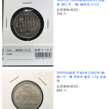
500円玉 1989(昭和64特年) 白銅
貨 (桐と竹、橘) 極美品-2113
会員価格(税別)：
700
円
500円白銅貨 平成4年(1992年)銘
桐と竹、橘 準特年 量目 7.2g 未使
用
会員価格(税別)：
800
円