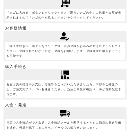
「カゴに入れる」ボタンをクリックすると「現在のカゴの中」に数量と金額が表
示されますので「カゴの中を見る」ボタンをクリックしてください。
お客様情報
「購入手続きへ」ボタンをクリック後、会員登録がお済みの方はログインしてく
ださい。登録されていない方は、登録をお願いします。登録せずに購入すること
も可能です。
購入手続き
お届け先の指定やお支払い方法等をご入力いただきましたら、内容をご確認の
上、ご注文完了ページへお進みください。当店より受付確認メールが自動配信さ
れます。
入金・発送
当店で入金確認ができ次第、入金確認メールを配信するとともに商品の発送準備
を進め、発送が完了しましたら、メールでお知らせいたします。