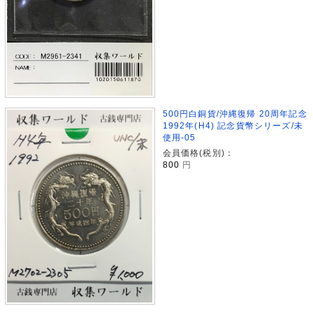
500円白銅貨/沖縄復帰 20周年記念
1992年(H4) 記念貨幣シリーズ/未
使用-05
会員価格(税別)：
800
円