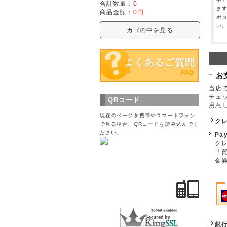
合計数量：
0
ま
商品金額：
0円
ボ
い
カゴの中を見る
お
当店で
チェ
QRコード
用意
現在のページを携帯やスマートフォン
ク
で見る場合、QRコードを読み込んでく
ださい。
Pa
クレ
「
金
銀