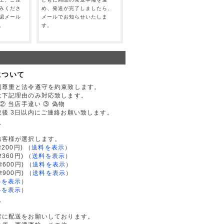
みくださ
め、発送が完了しましたら、
認メール
メールでお知らせいたしま
。
す。
について
利尊重と法令遵守を約束致します。
は下記理由のみ対応致します。
② 当店手違い ③ 偽物
後 3日以内にご連絡お願い致します。
て
お客様が選択します。
200円)
（
送料を表示
）
律360円)
（
送料を表示
）
律600円)
（
送料を表示
）
律900円)
（
送料を表示
）
料を表示
）
料を表示
）
て
者に配送をお願いしております。