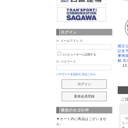
ログイン
メールアドレス
国立公
記念
コンピューターに記憶する
摩周
銘 完
パスワード
12
パスワードを忘れた方はこちら
ご
現在のカゴの中
「
▼カート内に商品はございませ
リ
ん。
中