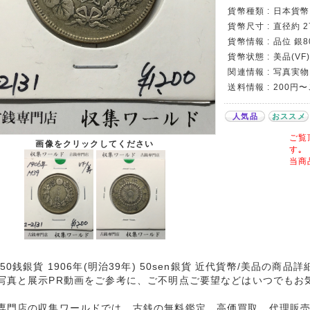
貨幣種類 : 日本貨幣カ
貨幣尺寸 : 直径約 2
貨幣情報 : 品位 銀8
貨幣状態 : 美品(VF
関連情報 : 写真実物
送料情報 : 200円
人気品
おススメ
ご覧
画像をクリックしてください
す｡
当商
 50銭銀貨 1906年(明治39年) 50sen銀貨 近代貨幣/美品の商品
写真と展示PR動画をご参考に、ご不明点ご要望などはいつでもお
専門店の収集ワールドでは、古銭の無料鑑定、高価買取、代理販