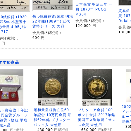
日本銀貨 明治三年 一
圓 1870年 PCGS
貿易銀
MS64
貨 18
菊 5銭白銅貨/菊紋 明治
50銭銀貨 (1930
Detai
会員価格(税別)：
22年銘(1889年) 近代
昭和5年 小型五十
120,000
円
貨幣シリーズ 美品
/量目 4.95g/未
会員価
1717
180,0
会員価格(税別)：
600
円
格(税別)：
0
円
すすめ商品
200
昭和天皇様御在位60
ブリタニア金貨 100
陛下御在位十年記
ドカ
年記念 10万円金貨 昭
ポンド金貨 2017年銘
万円金貨プルーフ
ルー
和62年銘 ブリスター
英国王立造幣局 1オン
銅貨 2枚組 平成
完未
パック入 未使用
ス金貨 未使用
 完未品
35
430,000
円(税別)
660,000
円(税別)
8,000
円(税別)