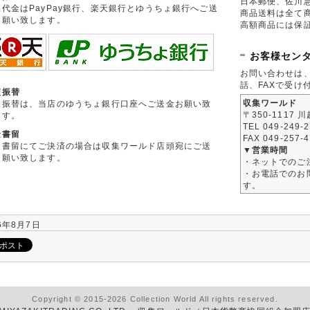
日本郵便、佐川
品代金はPayPay銀行、楽天銀行とゆうちょ銀行へご送
商品送料は全て
お願い致します。
高額商品には保
お客様セン
お問い合わせは
話、FAXで受け
便振替
収集ワールド
便振替は、当店のゆうちょ銀行口座へご送金お願い致
〒350-1117 
ます。
TEL 049-249-
金書留
FAX 049-257-
金書留にてご決済の場合は収集ワールド店頭宛にご送
▼営業時間
お願い致します。
・ネットでのご
・お電話でのお問
す。
6年8月7日
Copyright © 2015-2026 Collection World All rights reserved.