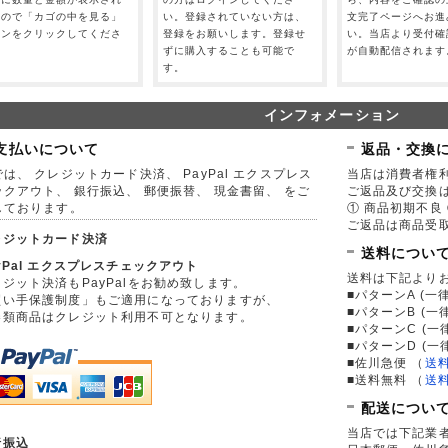
すので「カゴの中を見る」
い。登録されていない方は、
文完了ページへお進
タンをクリックしてくださ
登録をお願いします。登録せ
い。当店より受付確
。
ずに購入することも可能で
が自動配信されます
す。
インフォメーション
支払いについて
返品・交換
は、 クレジットカード決済、 PayPal エクスプレス
当店は消費者権
ックアウト、 銀行振込、 郵便振替、 現金書留、 をご
ご返品及び交換
しております。
① 商品初期不良 
ご返品は商品受取
レジットカード決済
送料につい
yPal エクスプレスチェックアウト
送料は下記より
ジット決済もPayPalをお勧め致します。
■パターンA (一律
買い手保護制度」もご適用になっておりますが、
■パターンB (一
券類商品はクレジット利用不可となります。
■パターンC (一
■パターンD (一
■佐川急便
（
送
■送料無料
（
送
配送につい
当店では下記業
行振込