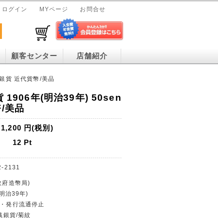
ログイン
MYページ
お問合せ
顧客センター
店舗紹介
en銀貨 近代貨幣/美品
 1906年(明治39年) 50sen
/美品
1,200
円(税別)
12
Pt
2-2131
政府造幣局)
(明治39年)
幣・発行流通停止
0銭銀貨/菊紋