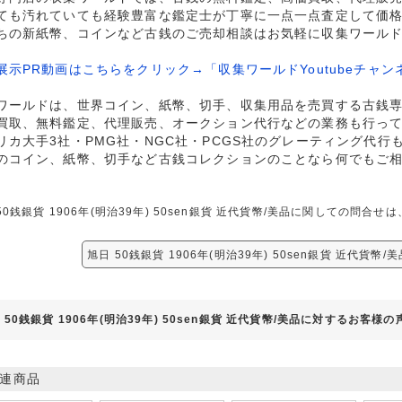
ても汚れていても経験豊富な鑑定士が丁寧に一点一点査定して価
ちの新紙幣、コインなど古銭のご売却相談はお気軽に収集ワール
展示PR動画はこちらをクリック→「収集ワールドYoutubeチャン
ワールドは、世界コイン、紙幣、切手、収集用品を売買する古銭
買取、無料鑑定、代理販売、オークション代行などの業務も行っ
リカ大手3社・PMG社・NGC社・PCGS社のグレーティング代行
のコイン、紙幣、切手など古銭コレクションのことなら何でもご
50銭銀貨 1906年(明治39年) 50sen銀貨 近代貨幣/美品に関しての問
旭日 50銭銀貨 1906年(明治39年) 50sen銀貨 近代貨幣
 50銭銀貨 1906年(明治39年) 50sen銀貨 近代貨幣/美品に対するお客様の
連商品