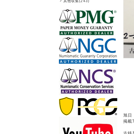
其他収集(243)
旭日
掲載
古銭