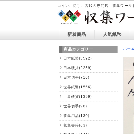
コイン、切手、古銭の専門店「収集ワール
新着商品
人気紙幣
ホー
商品カテゴリー
日本紙幣(3592)
日本硬貨(2259)
日本切手(716)
世界紙幣(1566)
世界硬貨(1399)
世界切手(98)
収集用品(130)
収集書籍(63)