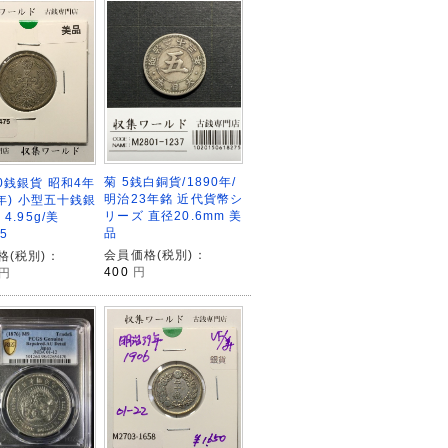
菊 5銭白銅貨/1890年/
0銭銀貨 昭和4年
明治23年銘 近代貨幣シ
9年) 小型五十銭銀
リーズ 直径20.6mm 美
4.95g/美
品
5
会員価格(税別)：
格(税別)：
400
円
円