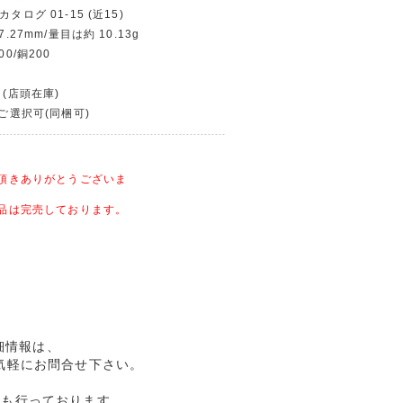
タログ 01-15 (近15)
7.27mm/量目は約 10.13g
00/銅200
)
 (店頭在庫)
〜ご選択可(同梱可)
頂きありがとうございま
品は完売しております。
詳細情報は、
気軽にお問合せ下さい。
売も行っております。