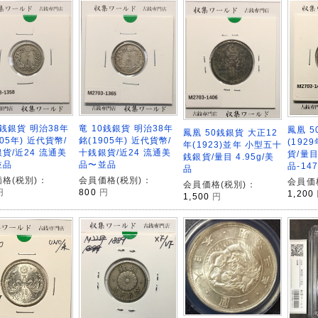
0銭銀貨 明治38年
竜 10銭銀貨 明治38年
鳳凰 5
鳳凰 50銭銀貨 大正12
905年) 近代貨幣/
銘(1905年) 近代貨幣/
(192
年(1923)並年 小型五十
貨/近24 流通美
十銭銀貨/近24 流通美
貨/量目 
銭銀貨/量目 4.95g/美
並品
品〜並品
品-147
品
格(税別)：
会員価格(税別)：
会員価
会員価格(税別)：
円
800
円
1,200
1,500
円