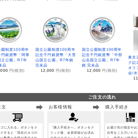
園制度100周年
国立公園制度100周年
国立公園制度100周年
千円銀貨幣「阿寒
記念千円銀貨幣「大雪
記念千円銀貨幣「中部
東京
国立公園」R7年
山国立公園」R7年銘
山岳国立公園」R7年
ク記
未品
完未品
銘 完未品
オリ
,000
円(税別)
12,000
円(税別)
12,000
円(税別)
会/
1
ご注文の流れ
注文
お客様情報
購入手続き
カゴに入れる」ボタンをク
「購入手続きへ」ボタンをク
お届け先の指定やお
ックすると「現在のカゴの
リック後、会員登録がお済み
法等をご入力いただ
」に数量と金額が表示され
の方はログインしてくださ
ら、内容をご確認の