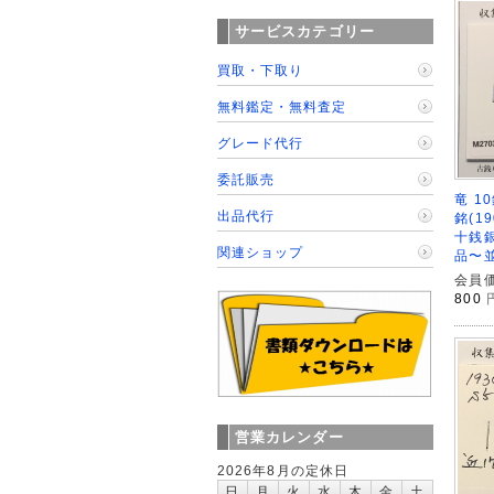
サービスカテゴリー
買取・下取り
無料鑑定・無料査定
グレード代行
委託販売
竜 1
出品代行
銘(1
十銭銀
関連ショップ
品〜
会員価
800
営業カレンダー
2026年8月の定休日
日
月
火
水
木
金
土