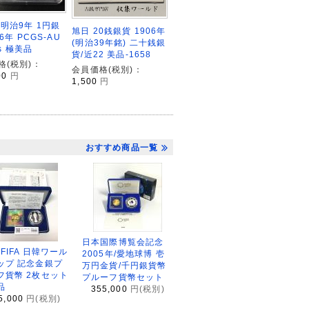
 明治9年 1円銀
旭日 20銭銀貨 1906年
76年 PCGS-AU
(明治39年銘) 二十銭銀
ls 極美品
貨/近22 美品-1658
格(税別)：
会員価格(税別)：
00
円
1,500
円
おすすめ商品一覧
日本国際博覧会記念
2FIFA 日韓ワール
2005年/愛地球博 壱
ップ 記念金銀プ
万円金貨/千円銀貨幣
フ貨幣 2枚セット
プルーフ貨幣セット
品
355,000
円(税別)
5,000
円(税別)