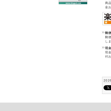
商
金
郵
郵
し
現
現
付
202