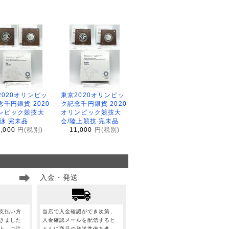
2020オリンピッ
東京2020オリンピッ
念千円銀貨 2020
ク記念千円銀貨 2020
ンピック競技大
オリンピック競技大
水泳 完未品
会/陸上競技 完未品
1,000
円(税別)
11,000
円(税別)
入金・発送
支払い方
当店で入金確認ができ次第、
きました
入金確認メールを配信すると
上、ご注
ともに商品の発送準備を進