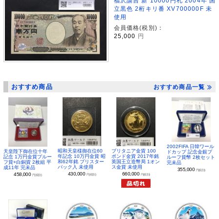
福沢諭吉 新 10000円札 2004年 国
立黒色 2桁キリ番 XV700000F 未
使用
会員価格(税別)：
25,000
円
おすすめ商品
おすすめ商品一覧
2002FIFA 日韓ワール
昭和天皇様御在位60
ブリタニア金貨 100
天皇陛下御在位十年
ドカップ 記念金銀プ
年記念 10万円金貨 昭
ポンド金貨 2017年銘
記念 1万円金貨プルー
ルーフ貨幣 2枚セット
和62年銘 ブリスター
英国王立造幣局 1オン
フ貨+白銅貨 2枚組 平
完未品
パック入 未使用
ス金貨 未使用
成11年 完未品
355,000
円(税別)
430,000
660,000
458,000
円(税別)
円(税別)
円(税別)