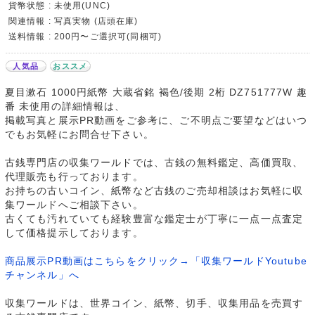
貨幣状態 : 未使用(UNC)
関連情報 : 写真実物 (店頭在庫)
送料情報 : 200円〜ご選択可(同梱可)
人気品
おススメ
夏目漱石 1000円紙幣 大蔵省銘 褐色/後期 2桁 DZ751777W 趣
番 未使用の詳細情報は、
掲載写真と展示PR動画をご参考に、ご不明点ご要望などはいつ
でもお気軽にお問合せ下さい。
古銭専門店の収集ワールドでは、古銭の無料鑑定、高価買取、
代理販売も行っております。
お持ちの古いコイン、紙幣など古銭のご売却相談はお気軽に収
集ワールドへご相談下さい。
古くても汚れていても経験豊富な鑑定士が丁寧に一点一点査定
して価格提示しております。
商品展示PR動画はこちらをクリック→「収集ワールドYoutube
チャンネル」へ
収集ワールドは、世界コイン、紙幣、切手、収集用品を売買す