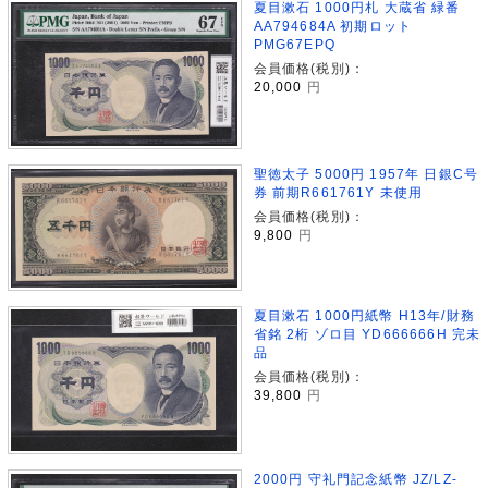
夏目漱石 1000円札 大蔵省 緑番
AA794684A 初期ロット
PMG67EPQ
会員価格(税別)：
20,000
円
聖徳太子 5000円 1957年 日銀C号
券 前期R661761Y 未使用
会員価格(税別)：
9,800
円
夏目漱石 1000円紙幣 H13年/財務
省銘 2桁 ゾロ目 YD666666H 完未
品
会員価格(税別)：
39,800
円
2000円 守礼門記念紙幣 JZ/LZ-