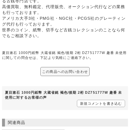
る古銭専門店です。
高価買取、無料鑑定、代理販売、オークション代行などの業務
も行っております。
アメリカ大手3社・PMG社・NGC社・PCGS社のグレーティン
グ代行も行っております。
世界のコイン、紙幣、切手など古銭コレクションのことなら何
でもご相談下さい。
夏目漱石 1000円紙幣 大蔵省銘 褐色/後期 2桁 DZ751777W 趣番 未使用
に関しての問合せは、下記より気軽にご連絡下さい。
この商品へのお問い合わせ
夏目漱石 1000円紙幣 大蔵省銘 褐色/後期 2桁 DZ751777W 趣番 未
使用に対するお客様の声
新規コメントを書き込む
関連商品