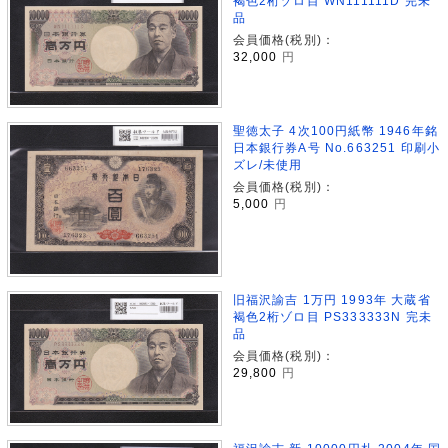
褐色2桁ゾロ目 WN111111D 完未
品
会員価格(税別)：
32,000
円
聖徳太子 4次100円紙幣 1946年銘
日本銀行券A号 No.663251 印刷小
ズレ/未使用
会員価格(税別)：
5,000
円
旧福沢諭吉 1万円 1993年 大蔵省
褐色2桁ゾロ目 PS333333N 完未
品
会員価格(税別)：
29,800
円