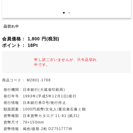
品切れ中
会員価格：
1,800
円(税別)
ポイント：
18
Pt
申し訳ございませんが、只今品切れ
中です。
商品コード：
M2801-1768
発行機関 : 日本銀行(大蔵省印刷局)
発行年号 : 1993年(平成5年12月1日)発行
発行情報 : 日本銀行券D号/発行停止
額面図案 : 1000円紙幣/文化人/夏目漱石像と鶴
貨幣種類 : 日本貨幣カタログ 11-81 (紙31)
貨幣尺寸 : 76×150mm
貨幣情報 : 褐色/後期 2桁 DZ751777W