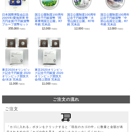
日本国際博覧会記念
国立公園制度100周年
国立公園制度100周年
国立公園制度100周年
2005年/愛地球博 壱
記念千円銀貨幣「阿
記念千円銀貨幣「大
記念千円銀貨幣「中
万円金貨/千円銀貨幣
寒摩周国立公園」R7
雪山国立公園」R7年
部山岳国立公園」R7
プルーフ貨幣セット
年銘 完未品
銘 完未品
年銘 完未品
355,000
12,000
12,000
12,000
円(税別)
円(税別)
円(税別)
円(税別)
東京2020オリンピッ
東京2020オリンピッ
ク記念千円銀貨 2020
ク記念千円銀貨 2020
オリンピック競技大
オリンピック競技大
会/水泳 完未品
会/陸上競技 完未品
11,000
11,000
円(税別)
円(税別)
ご注文の流れ
ご注文
「カゴに入れる」ボタンをクリックすると「現在のカゴの中」に数量と金額が表
示されますので「カゴの中を見る」ボタンをクリックしてください。