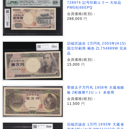
728974 記号印刷エラー 大珍品
PMG社68EPQ
会員価格(税別)：
288,000
円
旧福沢諭吉 1万円札 2003年(H15)
国立印刷局 褐色 ZL754889W 完未
品
会員価格(税別)：
15,000
円
聖徳太子万円札 1958年 大蔵省銘
板 2桁後期YJロット 未使用
会員価格(税別)：
11,500
円
旧福沢諭吉 1万円 1993年 大蔵省