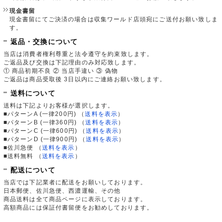
現金書留
現金書留にてご決済の場合は収集ワールド店頭宛にご送付お願い致しま
す。
返品・交換について
当店は消費者権利尊重と法令遵守を約束致します。
ご返品及び交換は下記理由のみ対応致します。
① 商品初期不良 ② 当店手違い ③ 偽物
ご返品は商品受取後 3日以内にご連絡お願い致します。
送料について
送料は下記よりお客様が選択します。
■パターンA (一律200円)
（
送料を表示
）
■パターンB (一律360円)
（
送料を表示
）
■パターンC (一律600円)
（
送料を表示
）
■パターンD (一律900円)
（
送料を表示
）
■佐川急便
（
送料を表示
）
■送料無料
（
送料を表示
）
配送について
当店では下記業者に配送をお願いしております。
日本郵便、佐川急便、西濃運輸、その他
商品送料は全て商品ページに表示しております。
高額商品には保証付書留便をお勧めしております。