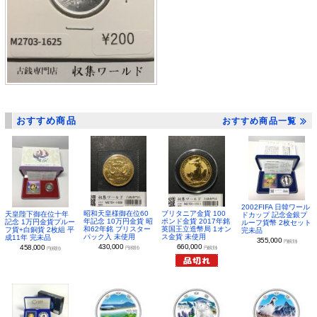
おすすめ商品
おすすめ商品一覧
2002FIFA 日韓ワール
昭和天皇様御在位60
ブリタニア金貨 100
天皇陛下御在位十年
ドカップ 記念金銀プ
年記念 10万円金貨 昭
ポンド金貨 2017年銘
記念 1万円金貨プルー
ルーフ貨幣 2枚セット
和62年銘 ブリスター
英国王立造幣局 1オン
フ貨+白銅貨 2枚組 平
完未品
パック入 未使用
ス金貨 未使用
成11年 完未品
355,000
円(税別)
430,000
660,000
458,000
円(税別)
円(税別)
円(税別)