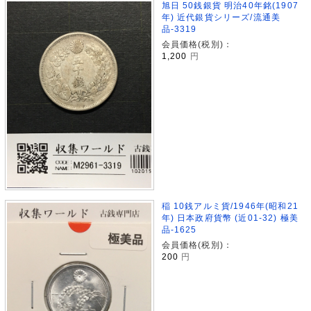
旭日 50銭銀貨 明治40年銘(1907
年) 近代銀貨シリーズ/流通美
品-3319
会員価格(税別)：
1,200
円
稲 10銭アルミ貨/1946年(昭和21
年) 日本政府貨幣 (近01-32) 極美
品-1625
会員価格(税別)：
200
円