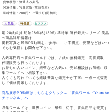
貨幣状態 : 流通済み美品
関連情報 : 写真実物 (店頭在庫)
送料情報 : 200円〜ご選択可(同梱可)
人気品
特価品
おススメ
竜 20銭銀貨 明治28年銘(1895) 準特年 近代銀貨シリーズ 美品
の商品詳細情報は、
掲載写真と展示PR動画をご参考に、ご不明点ご要望などはいつ
でもお気軽にお問合せ下さい。
古銭専門店の収集ワールドでは、古銭の無料鑑定、高価買取、
代理販売も行っております。
お持ちの古いコイン、紙幣など古銭のご売却相談はお気軽に収
集ワールドへご相談下さい。
古くても汚れていても経験豊富な鑑定士が丁寧に一点一点査定
して価格提示しております。
商品展示PR動画はこちらをクリック→「収集ワールドYoutube
チャンネル」へ
収集ワールドは、世界コイン、紙幣、切手、収集用品を売買す