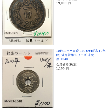
19,000
円
10銭ニッケル貨 1935年(昭和10年
銘) 近海貨幣シリーズ 未使
用-1640
会員価格(税別)：
1,100
円