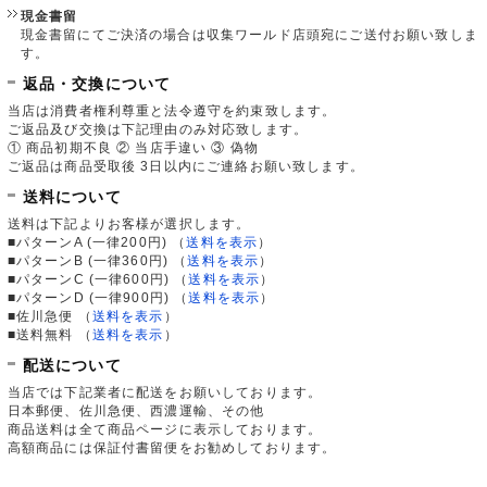
現金書留
現金書留にてご決済の場合は収集ワールド店頭宛にご送付お願い致しま
す。
返品・交換について
当店は消費者権利尊重と法令遵守を約束致します。
ご返品及び交換は下記理由のみ対応致します。
① 商品初期不良 ② 当店手違い ③ 偽物
ご返品は商品受取後 3日以内にご連絡お願い致します。
送料について
送料は下記よりお客様が選択します。
■パターンA (一律200円)
（
送料を表示
）
■パターンB (一律360円)
（
送料を表示
）
■パターンC (一律600円)
（
送料を表示
）
■パターンD (一律900円)
（
送料を表示
）
■佐川急便
（
送料を表示
）
■送料無料
（
送料を表示
）
配送について
当店では下記業者に配送をお願いしております。
日本郵便、佐川急便、西濃運輸、その他
商品送料は全て商品ページに表示しております。
高額商品には保証付書留便をお勧めしております。