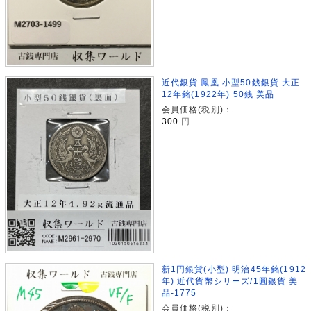
近代銀貨 鳳凰 小型50銭銀貨 大正
12年銘(1922年) 50銭 美品
会員価格(税別)：
300
円
新1円銀貨(小型) 明治45年銘(1912
年) 近代貨幣シリーズ/1圓銀貨 美
品-1775
会員価格(税別)：