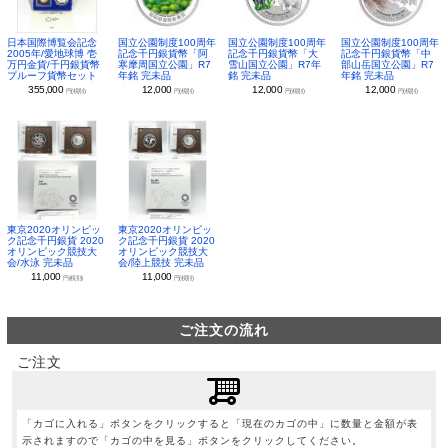
日本国際博覧会記念
国立公園制度100周年
国立公園制度100周年
国立公園制度100周年
2005年/愛地球博 壱
記念千円銀貨幣「阿
記念千円銀貨幣「大
記念千円銀貨幣「中
万円金貨/千円銀貨幣
寒摩周国立公園」R7
雪山国立公園」R7年
部山岳国立公園」R7
プルーフ貨幣セット
年銘 完未品
銘 完未品
年銘 完未品
355,000
12,000
12,000
12,000
円(税別)
円(税別)
円(税別)
円(税別)
東京2020オリンピッ
東京2020オリンピッ
ク記念千円銀貨 2020
ク記念千円銀貨 2020
オリンピック競技大
オリンピック競技大
会/水泳 完未品
会/陸上競技 完未品
11,000
11,000
円(税別)
円(税別)
ご注文の流れ
ご注文
「カゴに入れる」ボタンをクリックすると「現在のカゴの中」に数量と金額が表
示されますので「カゴの中を見る」ボタンをクリックしてください。