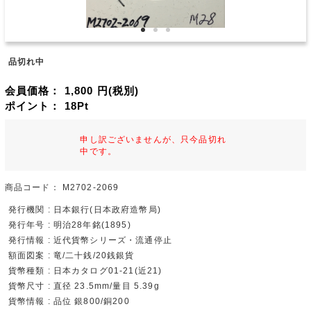
品切れ中
会員価格：
1,800
円(税別)
ポイント：
18
Pt
申し訳ございませんが、只今品切れ
中です。
商品コード：
M2702-2069
発行機関 : 日本銀行(日本政府造幣局)
発行年号 : 明治28年銘(1895)
発行情報 : 近代貨幣シリーズ・流通停止
額面図案 : 竜/二十銭/20銭銀貨
貨幣種類 : 日本カタログ01-21(近21)
貨幣尺寸 : 直径 23.5mm/量目 5.39g
貨幣情報 : 品位 銀800/銅200