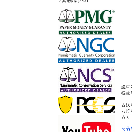
其他収集(243)
議事
掲載
古銭
お持
古く
商品