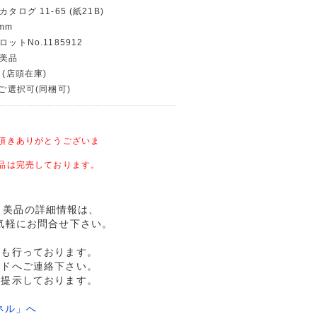
タログ 11-65 (紙21B)
mm
ットNo.1185912
〜美品
 (店頭在庫)
〜ご選択可(同梱可)
頂きありがとうございま
品は完売しております。
12 美品の詳細情報は、
気軽にお問合せ下さい。
売も行っております。
ルドへご連絡下さい。
格提示しております。
ネル」へ