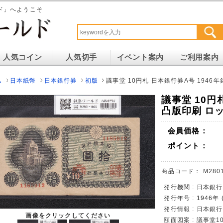
ド」へようこそ
人気コイン
人気切手
イベント案内
ご利用案内
ム
日本紙幣
日本銀行券
初版
議事堂 10円札 日本銀行券A号 1946年銘
議事堂 10円
凸版印刷 ロット
会員価格：
ポイント：
商品コード：
M280
発行機関 : 日本銀行
発行年号 : 1946年
発行情報 : 日本銀
画像をクリックしてください
額面図案 : 議事堂1