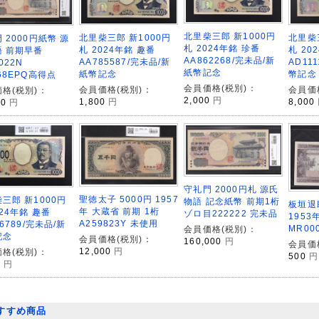
北里柴三郎 新1000円
北里柴
北里柴三郎 新1000円
 2000円紙幣 源
札 2024年銘 珍番
札 20
札 2024年銘 趣番
語 前期早番
AA862268/完未品/新
AD11
AA785587/完未品/新
022N
紙幣記念
幣記念
紙幣記念
68EPQ高得点
会員価格(税別)：
会員価
会員価格(税別)：
格(税別)：
2,000
円
8,000
1,800
円
00
円
守礼門 2000円札 源氏
聖徳太子 5000円 1957
三郎 新1000円
物語 記念紙幣 前期1桁
板垣退
年 大蔵省 前期 1桁
024年銘 趣番
ゾロ目222222 完未品
195
A259823Y 未使用
56789/完未品/新
MR00
会員価格(税別)：
記念
会員価格(税別)：
160,000
円
会員価
12,000
円
格(税別)：
500
円
0
円
すすめ商品