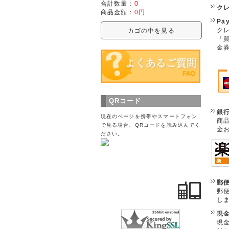
合計数量：
0
ク
商品金額：
0円
Pa
クレ
カゴの中を見る
「
金
QRコード
銀
現在のページを携帯やスマートフォン
商
で見る場合、QRコードを読み込んでく
金
ださい。
郵
郵
し
現
現