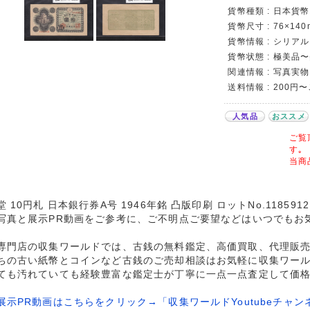
貨幣種類 : 日本貨幣カ
貨幣尺寸 : 76×140
貨幣情報 : シリアルロ
貨幣状態 : 極美品
関連情報 : 写真実物
送料情報 : 200円
人気品
おススメ
ご覧
す｡
当商
堂 10円札 日本銀行券A号 1946年銘 凸版印刷 ロットNo.11859
写真と展示PR動画をご参考に、ご不明点ご要望などはいつでもお
専門店の収集ワールドでは、古銭の無料鑑定、高価買取、代理販
ちの古い紙幣とコインなど古銭のご売却相談はお気軽に収集ワー
ても汚れていても経験豊富な鑑定士が丁寧に一点一点査定して価
展示PR動画はこちらをクリック→「収集ワールドYoutubeチャン