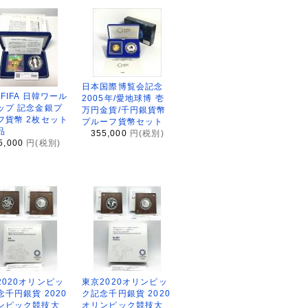
日本国際博覧会記念
2FIFA 日韓ワール
2005年/愛地球博 壱
ップ 記念金銀プ
万円金貨/千円銀貨幣
フ貨幣 2枚セット
プルーフ貨幣セット
品
355,000
円(税別)
5,000
円(税別)
2020オリンピッ
東京2020オリンピッ
念千円銀貨 2020
ク記念千円銀貨 2020
ンピック競技大
オリンピック競技大