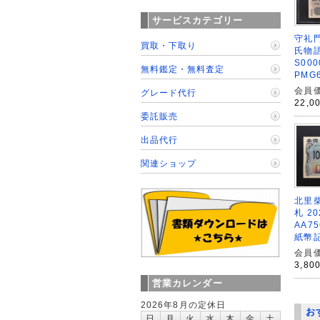
サービスカテゴリー
守礼門
買取・下取り
氏物
S000
無料鑑定・無料査定
PMG
会員価
グレード代行
22,0
委託販売
出品代行
関連ショップ
北里柴
札 2
AA7
紙幣
会員価
3,80
営業カレンダー
2026年8月の定休日
お
日
月
火
水
木
金
土