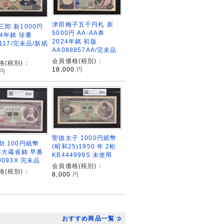
津田梅子五千円札 新
三郎 新1000円
5000円 AA-AA券
24年銘 珍番
2024年銘 初版
1117/完未品/新紙
AA088857AA/完未品
会員価格(税別)：
格(税別)：
18,000
円
円
聖徳太子 1000円紙幣
助 100円紙幣
(昭和25)1950 年 2桁
3年大蔵省銘 早番
KB444999S 未使用
0093X 完未品
会員価格(税別)：
格(税別)：
8,000
円
おすすめ商品一覧