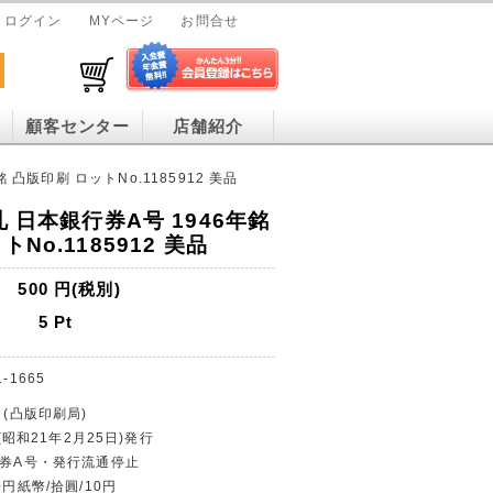
ログイン
MYページ
お問合せ
顧客センター
店舗紹介
 凸版印刷 ロットNo.1185912 美品
札 日本銀行券A号 1946年銘
No.1185912 美品
500
円(税別)
5
Pt
1-1665
 (凸版印刷局)
 (昭和21年2月25日)発行
行券A号・発行流通停止
0円紙幣/拾圓/10円