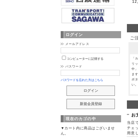
12
ログイン
ご
メールアドレス
「
コンピューターに記憶する
リ
パスワード
中
ま
ボ
パスワードを忘れた方はこちら
い
お
現在のカゴの中
当店で
チェ
▼カート内に商品はございませ
用意
ん。