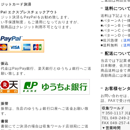
ご返品は商品受取
レジットカード決済
送料につい
yPal エクスプレスチェックアウト
送料は下記より
ジット決済もPayPalをお勧め致します。
■パターンA (一律
買い手保護制度」もご適用になっておりますが、
■パターンB (一
券類商品はクレジット利用不可となります。
■パターンC (一
■パターンD (一
■佐川急便
（
送
■送料無料
（
送
配送につい
当店では下記業
行振込
日本郵便、佐川
品代金はPayPay銀行、楽天銀行とゆうちょ銀行へご送
商品送料は全て
お願い致します。
高額商品には保
お客様セン
お問い合わせは
話、FAXで受け
便振替
収集ワールド
便振替は、当店のゆうちょ銀行口座へご送金お願い致
〒350-1117 
ます。
TEL 049-249-
金書留
FAX 049-257-
金書留にてご決済の場合は収集ワールド店頭宛にご送
▼営業時間