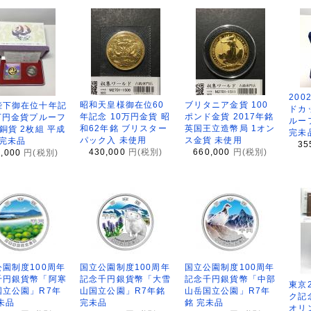
200
昭和天皇様御在位60
ブリタニア金貨 100
陛下御在位十年記
ドカ
年記念 10万円金貨 昭
ポンド金貨 2017年銘
万円金貨プルーフ
ルー
和62年銘 ブリスター
英国王立造幣局 1オン
銅貨 2枚組 平成
完未
パック入 未使用
ス金貨 未使用
 完未品
35
430,000
円(税別)
660,000
円(税別)
8,000
円(税別)
園制度100周年
国立公園制度100周年
国立公園制度100周年
千円銀貨幣「阿寒
記念千円銀貨幣「大雪
記念千円銀貨幣「中部
東京
国立公園」R7年
山国立公園」R7年銘
山岳国立公園」R7年
ク記
未品
完未品
銘 完未品
オリ