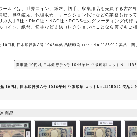
ワールドは、世界コイン、紙幣、切手、収集用品を売買する古銭
買取、無料鑑定、代理販売、オークション代行などの業務も行っ
リカ大手3社・PMG社・NGC社・PCGS社のグレーティング代行
のコイン、紙幣、切手など古銭コレクションのことなら何でもご
 10円札 日本銀行券A号 1946年銘 凸版印刷 ロットNo.1185912 
。
議事堂 10円札 日本銀行券A号 1946年銘 凸版印刷 ロットNo.118
堂 10円札 日本銀行券A号 1946年銘 凸版印刷 ロットNo.1185912 美
連商品