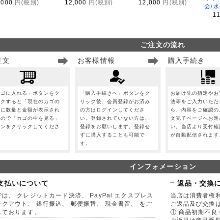
,000
円(税別)
12,000
円(税別)
12,000
円(税別)
会/
1
ご注文の流れ
注文
お客様情報
購入手続き
カゴに入れる」ボタンをク
「購入手続きへ」ボタンをク
お届け先の指定やお
ックすると「現在のカゴの
リック後、会員登録がお済み
法等をご入力いただ
」に数量と金額が表示され
の方はログインしてくださ
ら、内容をご確認の
すので「カゴの中を見る」
い。登録されていない方は、
文完了ページへお進
タンをクリックしてくださ
登録をお願いします。登録せ
い。当店より受付確
。
ずに購入することも可能で
が自動配信されます
す。
インフォメーション
支払いについて
返品・交換
は、 クレジットカード決済、 PayPal エクスプレス
当店は消費者権
ックアウト、 銀行振込、 郵便振替、 現金書留、 をご
ご返品及び交換
しております。
① 商品初期不良 