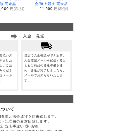
水泳 完未品
会/陸上競技 完未品
1,000
円(税別)
11,000
円(税別)
入金・発送
支払い方
当店で入金確認ができ次第、
きました
入金確認メールを配信すると
上、ご注
ともに商品の発送準備を進
みくださ
め、発送が完了しましたら、
認メール
メールでお知らせいたしま
。
す。
について
利尊重と法令遵守を約束致します。
は下記理由のみ対応致します。
② 当店手違い ③ 偽物