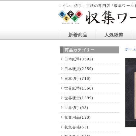
コイン、切手、古銭の専門店「収集ワール
新着商品
人気紙幣
ホー
商品カテゴリー
日本紙幣(3592)
日本硬貨(2259)
日本切手(716)
世界紙幣(1566)
世界硬貨(1399)
世界切手(98)
収集用品(130)
収集書籍(63)